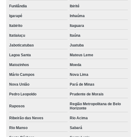
Funilândia
Ibirité
Igarapé
Inhaúma
Itabirito
Itaguara
Itatiaiuçu
Itaúna
Jaboticatubas
Juatuba
Lagoa Santa
Mateus Leme
Matozinhos
Moeda
Mário Campos
Nova Lima
Nova União
Pará de Minas
Pedro Leopoldo
Prudente de Morais
Região Metropolitana de Belo
Raposos
Horizonte
Ribeirão das Neves
Rio Acima
Rio Manso
Sabará