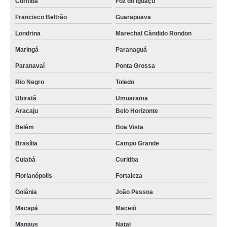
Curitiba
Foz do Iguaçu
Francisco Beltrão
Guarapuava
Londrina
Marechal Cândido Rondon
Maringá
Paranaguá
Paranavaí
Ponta Grossa
Rio Negro
Toledo
Ubiratã
Umuarama
Aracaju
Belo Horizonte
Belém
Boa Vista
Brasília
Campo Grande
Cuiabá
Curitiba
Florianópolis
Fortaleza
Goiânia
João Pessoa
Macapá
Maceió
Manaus
Natal