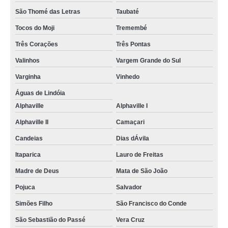
São Thomé das Letras
Taubaté
Tocos do Moji
Tremembé
Três Corações
Três Pontas
Valinhos
Vargem Grande do Sul
Varginha
Vinhedo
Águas de Lindóia
Alphaville
Alphaville I
Alphaville II
Camaçari
Candeias
Dias dÁvila
Itaparica
Lauro de Freitas
Madre de Deus
Mata de São João
Pojuca
Salvador
Simões Filho
São Francisco do Conde
São Sebastião do Passé
Vera Cruz