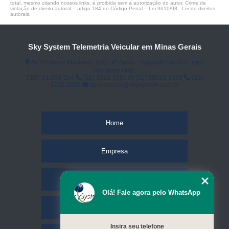
total, mesmo citando nossos links, é proibida sem a autorização do autor. Crime de
violação de direito autoral – artigo 184 do Código Penal –
Lei 9610/98 - Lei de direitos
autorais
.
Sky System Telemetria Veicular em Minas Gerais
Av. Cristiano Machado, 640 - 6⁰ Andar - Sagrada Família - Belo
Horizonte / MG.
CEP: 31.030-514
(31) 3226-5561
(31) 98910-3333
(31)
3226-3059
faleconosco@skysystem.com.br
Home
Empresa
Missão
Olá! Fale agora pelo WhatsApp
Serviços
Insira seu telefone