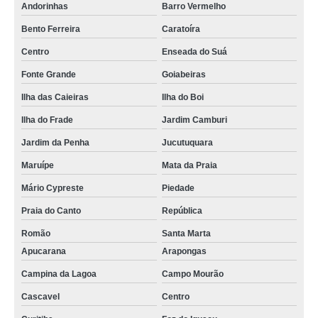
Andorinhas
Barro Vermelho
Bento Ferreira
Caratoíra
Centro
Enseada do Suá
Fonte Grande
Goiabeiras
Ilha das Caieiras
Ilha do Boi
Ilha do Frade
Jardim Camburi
Jardim da Penha
Jucutuquara
Maruípe
Mata da Praia
Mário Cypreste
Piedade
Praia do Canto
República
Romão
Santa Marta
Apucarana
Arapongas
Campina da Lagoa
Campo Mourão
Cascavel
Centro