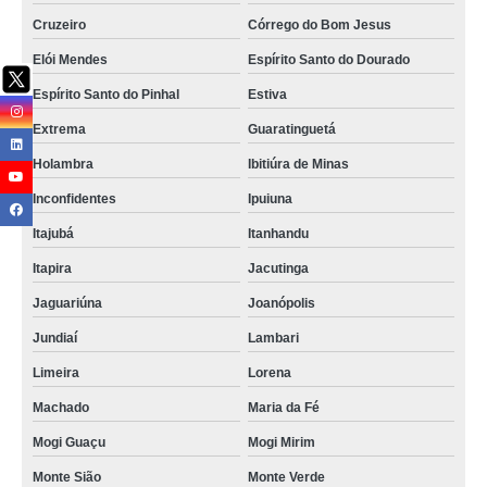
Cruzeiro
Córrego do Bom Jesus
Elói Mendes
Espírito Santo do Dourado
Espírito Santo do Pinhal
Estiva
Extrema
Guaratinguetá
Holambra
Ibitiúra de Minas
Inconfidentes
Ipuiuna
Itajubá
Itanhandu
Itapira
Jacutinga
Jaguariúna
Joanópolis
Jundiaí
Lambari
Limeira
Lorena
Machado
Maria da Fé
Mogi Guaçu
Mogi Mirim
Monte Sião
Monte Verde