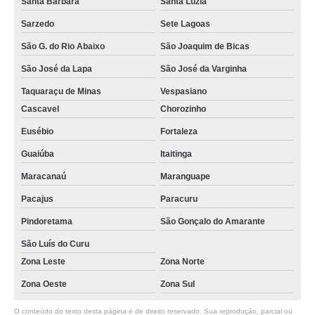
Santa Bárbara
Santa Luzia
Sarzedo
Sete Lagoas
São G. do Rio Abaixo
São Joaquim de Bicas
São José da Lapa
São José da Varginha
Taquaraçu de Minas
Vespasiano
Cascavel
Chorozinho
Eusébio
Fortaleza
Guaiúba
Itaitinga
Maracanaú
Maranguape
Pacajus
Paracuru
Pindoretama
São Gonçalo do Amarante
São Luís do Curu
Zona Leste
Zona Norte
Zona Oeste
Zona Sul
O conteúdo do texto desta página é de direito reservado. Sua reprodução, parcial ou