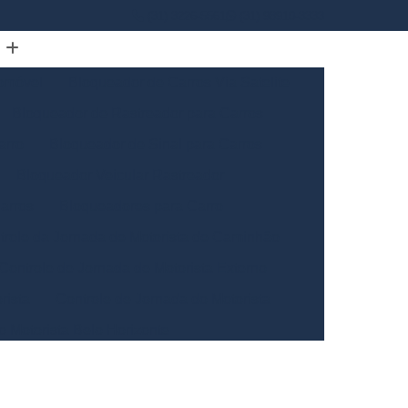
(31) 3226-5561
(31) 98910-3333
omóvel
Bloqueador de Carros Via Satelite
Bloqueador de Rastreador para Carros
arro
Bloqueador de Sinal para Carros
Bloqueador Veicular Rastreador
arros
Bloqueadores para Carro
trole da Jornada de Motorista de Caminhão
Controle de Jornada de Motorista Externo
rista
Controle de Jornada do Motorista
o Motorista Belo Horizonte
Gerais
Controle de Jornada dos Motoristas
ntrole de Jornada Motorista de Caminhão