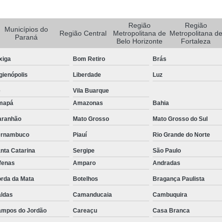
Rastreador de Carro e Moto
Região
Região
Municípios do
Rastreador de Veiculos Portatil
Região Central
Metropolitana de
Metropolitana d
Paraná
Belo Horizonte
Fortaleza
Rastreador Movel para Carro
xiga
Bom Retiro
Brás
Rastreador para Colocar em Car
gienópolis
Liberdade
Luz
Rastreador Portátil para Veículos
é
Vila Buarque
Bloqueador e Rastreador Automotiv
mapá
Amazonas
Bahia
Gps Veicular Rastreado
aranhão
Mato Grosso
Mato Grosso do Sul
Rastreador Automotivo Belo Horizont
ernambuco
Piauí
Rio Grande do Norte
Rastreador e Bloqueador Automotivo
nta Catarina
Sergipe
São Paulo
fenas
Amparo
Andradas
Rastreador e Bloqueador Veicula
rda da Mata
Botelhos
Bragança Paulista
Rastreador Gps Automotivo
ldas
Camanducaia
Cambuquira
Empresa de Rastreamento de Caminhõe
mpos do Jordão
Careaçu
Casa Branca
Rastreador de Caminhão
Ras