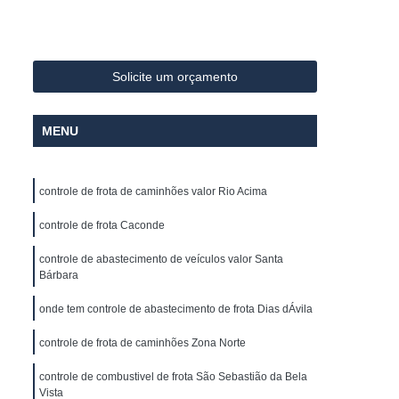
Sistema Avançado de Assistência ao Motorista
ivel
Controle de Abastecimento de Frota
los
Controle de Combustivel de Frota
Solicite um orçamento
lo Horizonte
Controle de Frota Caminhões
MENU
s
Controle de Frota Minas Gerais
 Caminhões
Controle e Gestão de Frotas
controle de frota de caminhões valor Rio Acima
reador
Empresa de Rastreador de Veiculo
os
Empresa de Rastreamento de Carro
controle de frota Caconde
Empresa de Rastreamento de Veículo
controle de abastecimento de veículos valor Santa
Bárbara
élite
Empresa Rastreador Veicular
onde tem controle de abastecimento de frota Dias dÁvila
amento de Veículos
Gerenciamento de Frota
controle de frota de caminhões Zona Norte
te
Gerenciamento de Frota Caminhões
ões
controle de combustivel de frota São Sebastião da Bela
Gerenciamento de Frota de Carros
Vista