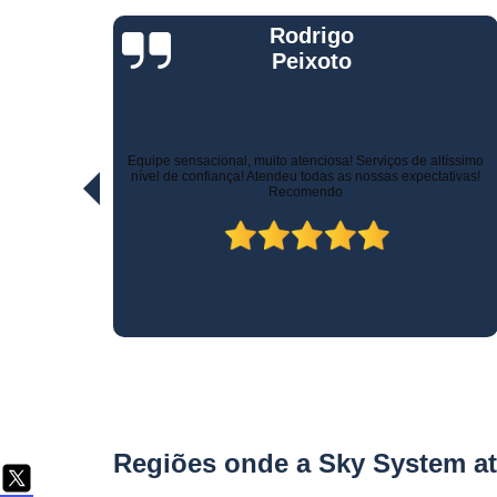
Telemetria
Jorge Eduardo
veiculare
Rizzotti
Quando comprei fui muito bem atendido na hora da venda e
ltíssimo
pelo suporte! Não demoraram para marcar a instalação e o
ativas!
técnico tomou todo cuidado com meu carro. Estou trocando de
veículo e vou instalar no outro! Recomendo!
Regiões onde a Sky System a