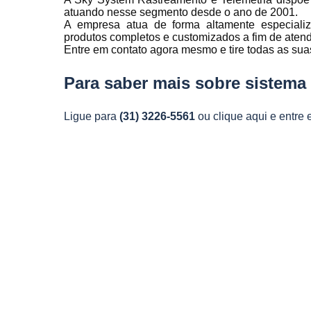
Rastreamen
atuando nesse segmento desde o ano de 2001.
de frota
A empresa atua de forma altamente especializ
produtos completos e customizados a fim de aten
Rastreamen
Entre em contato agora mesmo e tire todas as sua
veicular
Para saber mais sobre sistema 
Sensores 
fadiga
Sistema d
Ligue para
(31) 3226-5561
ou
clique aqui
e entre 
gravação
veicular
Sistema d
rastreament
Sistemas pa
controle d
manutenção
frota
Sistemas
veiculare
Telemetri