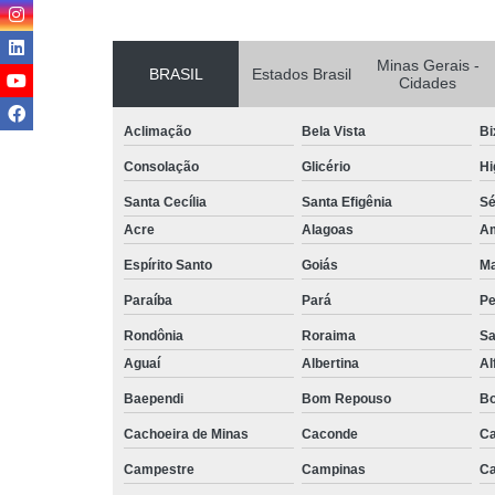
Minas Gerais -
BRASIL
Estados Brasil
Cidades
Aclimação
Bela Vista
Bi
Consolação
Glicério
Hi
Santa Cecília
Santa Efigênia
S
Acre
Alagoas
A
Espírito Santo
Goiás
M
Paraíba
Pará
P
Rondônia
Roraima
Sa
Aguaí
Albertina
Al
Baependi
Bom Repouso
Bo
Cachoeira de Minas
Caconde
Ca
Campestre
Campinas
Ca