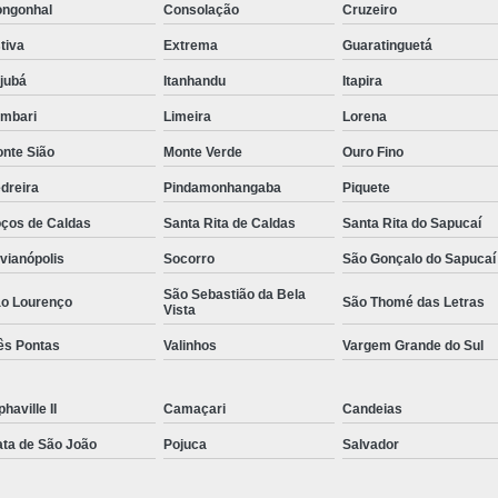
ngonhal
Consolação
Cruzeiro
Rastreador de Caminhão Minas Ge
tiva
Extrema
Guaratinguetá
Rastreador para Caminhão
Ra
ajubá
Itanhandu
Itapira
Rastreador Satelital para Caminhões
mbari
Limeira
Lorena
Rastreamento de Caminhão Via Satélite
nte Sião
Monte Verde
Ouro Fino
Empresa de Rastreador Veicular
Emp
dreira
Pindamonhangaba
Piquete
Rastreador de Automóveis
Rastreador d
ços de Caldas
Santa Rita de Caldas
Santa Rita do Sapucaí
Rastreador de Carro Minas Ger
lvianópolis
Socorro
São Gonçalo do Sapucaí
Rastreador para Carros
São Sebastião da Bela
o Lourenço
São Thomé das Letras
Vista
Rastreador Veicular para Carros de 
ês Pontas
Valinhos
Vargem Grande do Sul
Rastreador Veicular Particular
Gps Ras
Rastreador do Carro
Rastread
phaville II
Camaçari
Candeias
Rastreador Gps para Carro
Rastr
ta de São João
Pojuca
Salvador
Rastreador para Carros com Escut