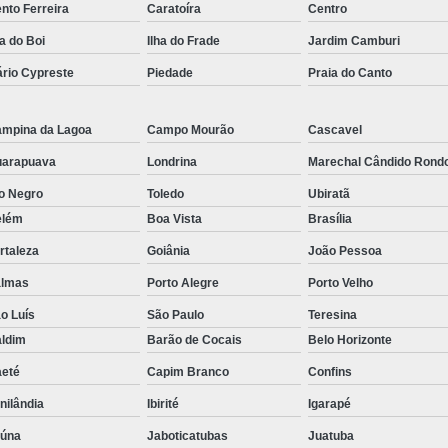
nto Ferreira
Caratoíra
Centro
Rastreador por Satelite para Carros
ha do Boi
Ilha do Frade
Jardim Camburi
Empresa Especializada em Rastreamento 
rio Cypreste
Piedade
Praia do Canto
Rastreamento de Carro G
Rastreamento de Carros Belo Horizont
mpina da Lagoa
Campo Mourão
Cascavel
Rastreamento de Carros e Caminhões Via
arapuava
Londrina
Marechal Cândido Rond
Rastreamento de Carros por Satélite
o Negro
Toledo
Ubiratã
elém
Boa Vista
Brasília
Rastreamento para Carros e Camin
rtaleza
Goiânia
João Pessoa
Monitoramento e Rastreamento de Frotas 
almas
Porto Alegre
Porto Velho
Rastreamento de Frota Via Sa
o Luís
São Paulo
Teresina
Rastreamento de Frotas Belo Horizonte
ldim
Barão de Cocais
Belo Horizonte
Rastreamento de Frotas Minas Gera
eté
Capim Branco
Confins
Rastreamento e Monitoramento d
nilândia
Ibirité
Igarapé
Rastreamento Veicular Frotas
aúna
Jaboticatubas
Juatuba