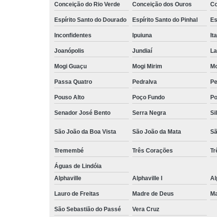
Conceição do Rio Verde
Conceição dos Ouros
Co
Espírito Santo do Dourado
Espírito Santo do Pinhal
Es
Inconfidentes
Ipuiuna
It
Joanópolis
Jundiaí
La
Mogi Guaçu
Mogi Mirim
Mo
Passa Quatro
Pedralva
Pe
Pouso Alto
Poço Fundo
Po
Senador José Bento
Serra Negra
Si
São João da Boa Vista
São João da Mata
Sã
Tremembé
Três Corações
Tr
Águas de Lindóia
Alphaville
Alphaville I
Al
Lauro de Freitas
Madre de Deus
Ma
São Sebastião do Passé
Vera Cruz