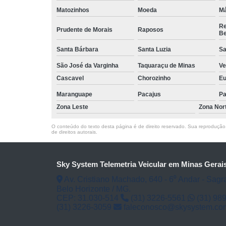
Matozinhos
Moeda
Má
Re
Prudente de Morais
Raposos
Be
Santa Bárbara
Santa Luzia
Sa
São José da Varginha
Taquaraçu de Minas
Ve
Cascavel
Chorozinho
Eu
Maranguape
Pacajus
Pa
Zona Leste
Zona Nor
O conteúdo do texto desta página é de direito reservado. Sua reprodução, 
de direitos autorais
.
Sky System Telemetria Veicular em Minas Gerai
Av. Cristiano Machado, 640 - 6⁰ Andar - Sagr
Belo Horizonte / MG.
CEP: 31.030-514
(31) 3226-5561
(31) 98
(31) 3226-3059
faleconosco@skysystem.co