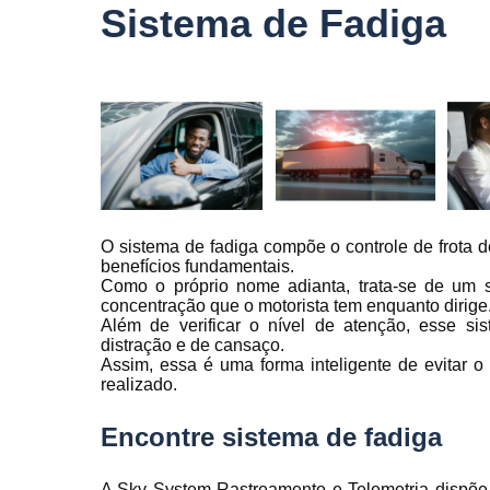
veículo
Sistema de Fadiga
Monitorame
de frotas
Monitoramen
veiculare
Rastreado
carro
Rastreador
automotivo
O sistema de fadiga compõe o controle de frota d
benefícios fundamentais.
Rastreador
Como o próprio nome adianta, trata-se de um 
de caminhõ
concentração que o motorista tem enquanto dirige
Além de verificar o nível de atenção, esse si
Rastreador
distração e de cansaço.
de carros
Assim, essa é uma forma inteligente de evitar o
realizado.
Rastreador
para carro
Encontre sistema de fadiga
Rastreamen
de carro
A Sky System Rastreamento e Telemetria dispõe d