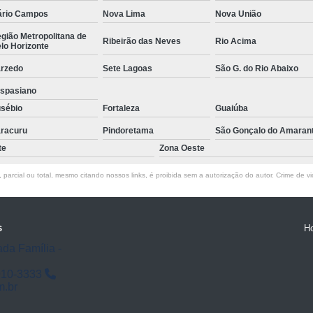
Empresa de Rastreamento de Veícul
rio Campos
Nova Lima
Nova União
Empresa de Rastreamen
gião Metropolitana de
Ribeirão das Neves
Rio Acima
lo Horizonte
Empresa de Rastreame
rzedo
Sete Lagoas
São G. do Rio Abaixo
Empresa Especializada
spasiano
Empresas de Monitoramento e Ras
sébio
Fortaleza
Guaiúba
Rastreamento de Veículos
Ra
racuru
Pindoretama
São Gonçalo do Amaran
te
Zona Oeste
Rastreamento para Carros
Detector 
Detector de Fadiga para Motorista
parcial ou total, mesmo citando nossos links, é proibida sem a autorização do autor. Crime de vi
Sensor de Fadiga e Distração
Sensor de Fadiga Vw
Sensor de
s
H
Camera Gravadora Veicula
ada Família -
Cameras para Veiculos com Grava
910-3333
m.br
Gravador de Video Veicular
Gravado