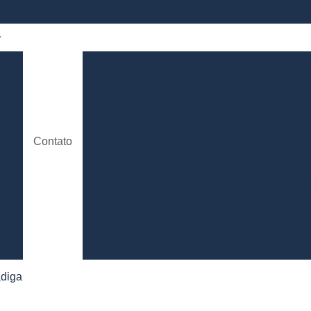
 de
Bloqueador Carro
Bloqueador de Aut
Bloqueador de Partida para Carros
e
Bloqueador de Sinal de Alarme de C
o
Bloqueador Rastreador Carro
Contato
de
Bloqueador Via Celular para C
Rastreador e Bloqueador Carro
Con
de
to
Controle de Jornada de Motorista
Controle de Jornada de Trabalho Moto
nto
Controle de Jornada d
e
Controle de Jornada do Motorista Minas 
adiga
Controle de Jornada Motorista
Co
e