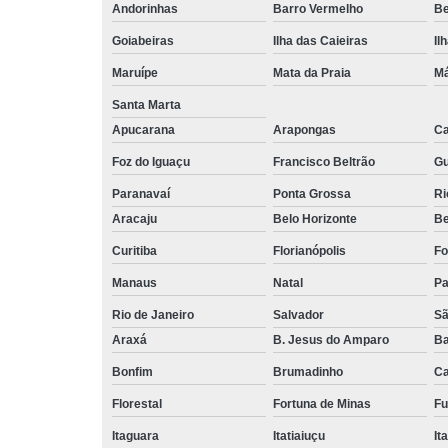
Andorinhas
Barro Vermelho
Be
Goiabeiras
Ilha das Caieiras
Il
Maruípe
Mata da Praia
Má
Santa Marta
Apucarana
Arapongas
Ca
Foz do Iguaçu
Francisco Beltrão
Gu
Paranavaí
Ponta Grossa
Ri
Aracaju
Belo Horizonte
B
Curitiba
Florianópolis
Fo
Manaus
Natal
P
Rio de Janeiro
Salvador
Sã
Araxá
B. Jesus do Amparo
Ba
Bonfim
Brumadinho
Ca
Florestal
Fortuna de Minas
Fu
Itaguara
Itatiaiuçu
It