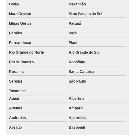
Goiás
Maranhão
onde fazer rastreamento carro Ribeirão das Neves
Mato Grosso
Mato Grosso do Sul
empresa especializada de rastreamento veicular telefone Andradas
Minas Gerais
Paraná
onde fazer rastreamento de veículos São José da Varginha
Paraíba
Pará
onde fazer rastreamento carro Ribeirão das Neves
Pernambuco
Piauí
rastreamento e monitoramento veicular valor Itabirito
Rio Grande do Norte
Rio Grande do Sul
rastreamento automotivo Paraguaçu
Rio de Janeiro
Rondônia
empresas de monitoramento e rastreamento Amapá
Roraima
Santa Catarina
contato de empresa rastreamento veicular Guarapuava
Sergipe
São Paulo
Tocantins
contato de empresas de monitoramento e rastreamento Lorena
Aguaí
Albertina
contato de empresa de rastreamento veicular Rio Manso
Alfenas
Amparo
empresa de rastreamento de carros telefone Sé
Andradas
Aparecida
rastreamento carro valor São Sebastião da Bela Vista
Areado
Baependi
onde fazer rastreamento e monitoramento veicular Amapá