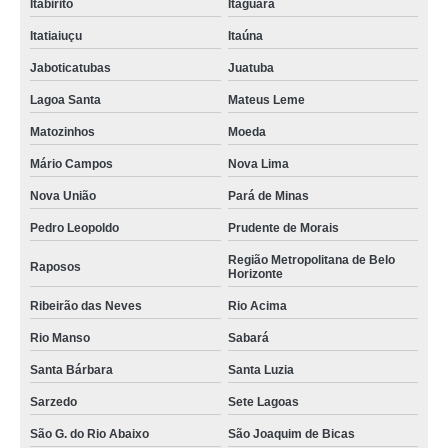
Itabirito
Itaguara
Itatiaiuçu
Itaúna
Jaboticatubas
Juatuba
Lagoa Santa
Mateus Leme
Matozinhos
Moeda
Mário Campos
Nova Lima
Nova União
Pará de Minas
Pedro Leopoldo
Prudente de Morais
Região Metropolitana de Belo
Raposos
Horizonte
Ribeirão das Neves
Rio Acima
Rio Manso
Sabará
Santa Bárbara
Santa Luzia
Sarzedo
Sete Lagoas
São G. do Rio Abaixo
São Joaquim de Bicas