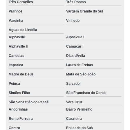
Três Corações
Três Pontas
Valinhos
Vargem Grande do Sul
Varginha
Vinhedo
Águas de Lindóia
Alphaville
Alphaville I
Alphaville II
Camaçari
Candeias
Dias dÁvila
Itaparica
Lauro de Freitas
Madre de Deus
Mata de São João
Pojuca
Salvador
Simões Filho
São Francisco do Conde
São Sebastião do Passé
Vera Cruz
Andorinhas
Barro Vermelho
Bento Ferreira
Caratoíra
Centro
Enseada do Suá