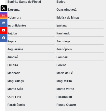
Espírito Santo do Pinhal
Estiva
Extrema
Guaratinguetá
Holambra
Ibitiúra de Minas
Inconfidentes
Ipuiuna
Itajubá
Itanhandu
Itapira
Jacutinga
Jaguariúna
Joanópolis
Jundiaí
Lambari
Limeira
Lorena
Machado
Maria da Fé
Mogi Guaçu
Mogi Mirim
Monte Sião
Monte Verde
Ouro Fino
Paraguaçu
Paraisópolis
Passa Quatro