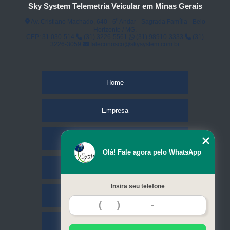
Sky System Telemetria Veicular em Minas Gerais
Av. Cristiano Machado, 640 - 6⁰ Andar - Sagrada Família - Belo
Horizonte / MG.
CEP: 31.030-514
(31) 3226-5561
(31) 98910-3333
(31)
3226-3059
faleconosco@skysystem.com.br
Home
Empresa
Missão
Olá! Fale agora pelo WhatsApp
Serviços
Insira seu telefone
Contato
Mapa do site