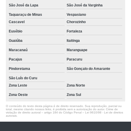
São José da Lapa
São José da Varginha
Taquaraçu de Minas
Vespasiano
Cascavel
Chorozinho
Eusébio
Fortaleza
Guaiúba
Itaitinga
Maracanaú
Maranguape
Pacajus
Paracuru
Pindoretama
São Gonçalo do Amarante
São Luís do Curu
Zona Leste
Zona Norte
Zona Oeste
Zona Sul
O conteúdo do texto desta página é de direito reservado. Sua reprodução, parcial ou
total, mesmo citando nossos links, é proibida sem a autorização do autor. Crime de
violação de direito autoral – artigo 184 do Código Penal –
Lei 9610/98 - Lei de direitos
autorais
.