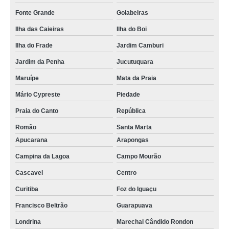
Fonte Grande
Goiabeiras
Ilha das Caieiras
Ilha do Boi
Ilha do Frade
Jardim Camburi
Jardim da Penha
Jucutuquara
Maruípe
Mata da Praia
Mário Cypreste
Piedade
Praia do Canto
República
Romão
Santa Marta
Apucarana
Arapongas
Campina da Lagoa
Campo Mourão
Cascavel
Centro
Curitiba
Foz do Iguaçu
Francisco Beltrão
Guarapuava
Londrina
Marechal Cândido Rondon