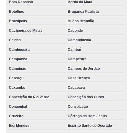
Bom Repouso
Borda da Mata
onde fazer rastreamento e monitoramento veicular Amapá
Botelhos
Bragança Paulista
rastreamento e monitoramento veicular Itaúna
Brazópolis
Bueno Brandão
empresa especializada de rastreamento veicular telefone Andradas
Cachoeira de Minas
Caconde
Caldas
Camanducaia
Cambuquira
Cambuí
Campanha
Campestre
Campinas
Campos do Jordão
Careaçu
Casa Branca
Caxambu
Caçapava
Conceição do Rio Verde
Conceição dos Ouros
Congonhal
Consolação
Cruzeiro
Córrego do Bom Jesus
Elói Mendes
Espírito Santo do Dourado