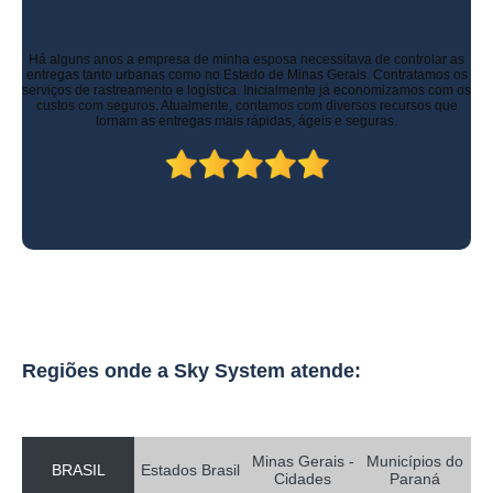
gravadores de video veicular preço Itanhandu
quanto custa gravadores de video veicular Mário Campos
Há alguns anos a empresa de minha esposa necessitava de controlar as
entregas tanto urbanas como no Estado de Minas Gerais. Contratamos os
gravador de video veicular preço Fortuna de Minas
serviços de rastreamento e logística. Inicialmente já economizamos com os
custos com seguros. Atualmente, contamos com diversos recursos que
quanto custa mdvr veicular Manaus
tornam as entregas mais rápidas, ágeis e seguras.
gravador digital veicular Sete Lagoas
gravadores de video veicular Manaus
gravador de imagens veiculares preço Caeté
onde vende camera gravadora veicular Alfenas
gravador veicular preço Lorena
onde vende mdvr veicular São Thomé das Letras
Regiões onde a Sky System atende:
sistema de gravação de imagens Acre
mdvr veicular Córrego do Bom Jesus
sistema de gravação de imagens preço Salvador
Minas Gerais -
Municípios do
BRASIL
Estados Brasil
Cidades
Paraná