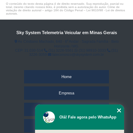
O conteúdo do texto desta página é de direito reservado. Sua reprodução, parcial ou
total, mesmo citando nossos links, é proibida sem a autorização do autor. Crime de
violação de direito autoral – artigo 184 do Código Penal –
Lei 9610/98 - Lei de direitos
autorais
.
Sky System Telemetria Veicular em Minas Gerais
Av. Cristiano Machado, 640 - 6⁰ Andar - Sagrada Família - Belo
Horizonte / MG.
CEP: 31.030-514
(31) 3226-5561
(31) 98910-3333
(31)
3226-3059
faleconosco@skysystem.com.br
Home
Empresa
Missão
Olá! Fale agora pelo WhatsApp
Serviços