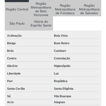
quanto custa mdvr veicular Manaus
Região
Região
Região
Metropolitana
gravador digital veicular preço Vera Cruz
Região Central
Metropolitana
Metropolitana
de Belo
de Fortaleza
de Salvador
Horizonte
quanto custa gravador dvr veicular Baependi
Vitória do
São Paulo
gravador veicular Arapongas
Espírito Santo
gravador dvr veicular Três Pontas
Aclimação
Bela Vista
quanto custa gravador digital veicular B. Jesus do Amparo
Bixiga
Bom Retiro
onde vende gravador veicular Região Metropolitana de Belo Horizonte
Brás
Cambuci
mdvr veicular preço Paraná
Centro
Consolação
camera gravadora veicular preço Pará de Minas
Glicério
Higienópolis
quanto custa cameras para veiculos com gravador B. Jesus do Amparo
Liberdade
Luz
camera gravadora veicular preço Pará de Minas
Pari
República
onde vende gravador dvr veicular São Luís do Curu
Santa Cecília
Santa Efigênia
Sé
Vila Buarque
quanto custa camera gravadora veicular Paraisópolis
Acre
Alagoas
onde vende camera gravadora veicular Alfenas