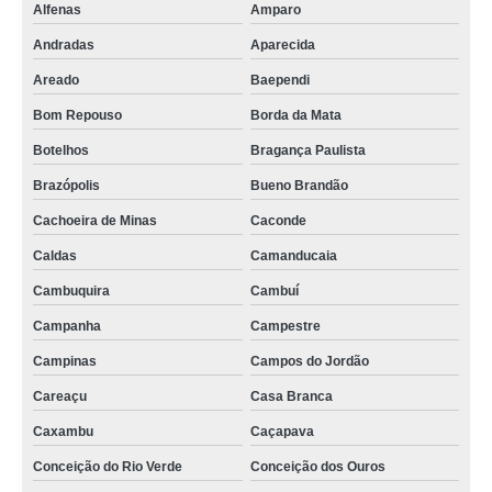
Alfenas
Amparo
cameras para veiculos com gravador Pernambuco
Andradas
Aparecida
onde vende gravadores de video veicular Cruzeiro
Areado
Baependi
camera veicular gravador Campo Grande
Bom Repouso
Borda da Mata
onde vende gravador de imagens veiculares São José dos Campos
Botelhos
Bragança Paulista
quanto custa gravador de video veicular Cruzeiro
Brazópolis
Bueno Brandão
quanto custa gravador dvr veicular Baependi
Cachoeira de Minas
Caconde
onde vende sistema de gravação de imagens Cambuí
Caldas
Camanducaia
gravadores veiculares preço Bonfim
Cambuquira
Cambuí
gravador veicular preço Lorena
Campanha
Campestre
gravador digital veicular Sete Lagoas
Campinas
Campos do Jordão
Careaçu
Casa Branca
gravador dvr veicular preço Enseada do Suá
Caxambu
Caçapava
quanto custa camera veicular gravador Campanha
Conceição do Rio Verde
Conceição dos Ouros
cameras para veiculos com gravador Pernambuco