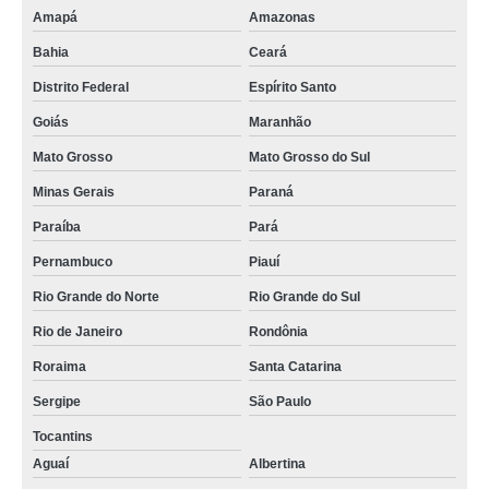
Amapá
Amazonas
mdvr veicular Córrego do Bom Jesus
Bahia
Ceará
onde vende camera veicular gravador Santa Bárbara
Distrito Federal
Espírito Santo
onde vende camera veicular gravador Santa Bárbara
Goiás
Maranhão
onde vende gravadores veiculares Macapá
Mato Grosso
Mato Grosso do Sul
gravadores de video veicular preço Itanhandu
Minas Gerais
Paraná
onde vende gravador de video veicular Campos do Jordão
Paraíba
Pará
onde vende gravador dvr veicular São Luís do Curu
Pernambuco
Piauí
onde vende gravadores veiculares Macapá
Rio Grande do Norte
Rio Grande do Sul
quanto custa gravador digital veicular B. Jesus do Amparo
Rio de Janeiro
Rondônia
quanto custa gravador de video veicular Cruzeiro
Roraima
Santa Catarina
onde vende gravadores de video veicular Cruzeiro
Sergipe
São Paulo
Tocantins
gravador de video veicular preço Fortuna de Minas
Aguaí
Albertina
camera veicular gravador Campo Grande