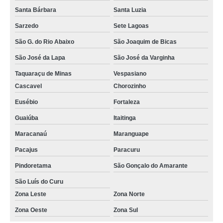
Santa Bárbara
Santa Luzia
Sarzedo
Sete Lagoas
São G. do Rio Abaixo
São Joaquim de Bicas
São José da Lapa
São José da Varginha
Taquaraçu de Minas
Vespasiano
Cascavel
Chorozinho
Eusébio
Fortaleza
Guaiúba
Itaitinga
Maracanaú
Maranguape
Pacajus
Paracuru
Pindoretama
São Gonçalo do Amarante
São Luís do Curu
Zona Leste
Zona Norte
Zona Oeste
Zona Sul