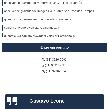
onde vende gravador de video veicular Campos do Jordão
onde vende gravador de imagens veiculares São José dos Campos
quanto custa camera veicular gravador Campanha
camera gravadora veicular Camanducaia
quanto custa camera gravadora veicular Paraisópolis
quanto custa gravadores de video veicular Mário Campos
Entre em contato
gravadores veiculares Brazópolis
(31) 3226-5561
gravador veicular Arapongas
(31) 98910-3333
quanto custa gravadores veiculares Ilha das Caieiras
(31) 3226-3059
gravadores de video veicular Manaus
onde vende cameras para veiculos com gravador Vila Buarque
mdvr veicular preço Paraná
Gustavo Leone
quanto custa cameras para veiculos com gravador B. Jesus do Amparo