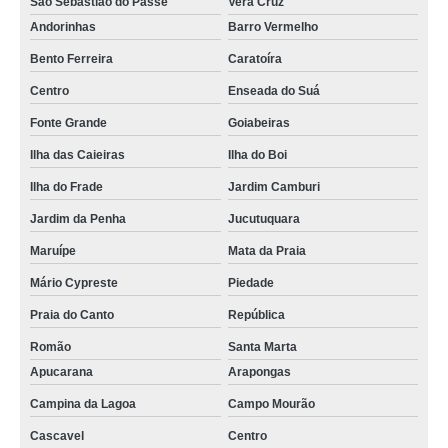
São Sebastião do Passé
Vera Cruz
Andorinhas
Barro Vermelho
Bento Ferreira
Caratoíra
Centro
Enseada do Suá
Fonte Grande
Goiabeiras
Ilha das Caieiras
Ilha do Boi
Ilha do Frade
Jardim Camburi
Jardim da Penha
Jucutuquara
Maruípe
Mata da Praia
Mário Cypreste
Piedade
Praia do Canto
República
Romão
Santa Marta
Apucarana
Arapongas
Campina da Lagoa
Campo Mourão
Cascavel
Centro