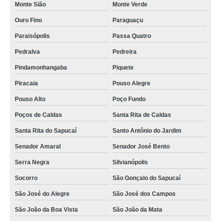
Monte Sião
Monte Verde
sistema de gravação de imagens preço Salvador
Ouro Fino
Paraguaçu
cameras para veiculos com gravador valor Natal
Paraisópolis
Passa Quatro
sistema de gravação de imagens Acre
Pedralva
Pedreira
gravador dvr veicular preço Enseada do Suá
Pindamonhangaba
Piquete
gravadores de video veicular valor Distrito Federal
Piracaia
Pouso Alegre
gravador dvr veicular Três Pontas
Pouso Alto
Poço Fundo
quanto custa gravador de imagens veiculares Salvador
Poços de Caldas
Santa Rita de Caldas
gravador de imagens veiculares São José dos Campos
Santa Rita do Sapucaí
Santo Antônio do Jardim
onde vende cameras para veiculos com gravador Vila Buarque
Senador Amaral
Senador José Bento
quanto custa gravador veicular São Sebastião da Bela Vista
Serra Negra
Silvianópolis
quanto custa sistema de gravação de imagens Belo Horizonte
Socorro
São Gonçalo do Sapucaí
gravadores veiculares preço Bonfim
São José do Alegre
São José dos Campos
quanto custa sistema de gravação de imagens Belo Horizonte
São João da Boa Vista
São João da Mata