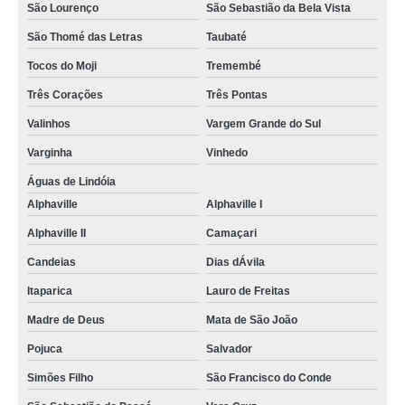
gravador digital veicular preço Vera Cruz
São Lourenço
São Sebastião da Bela Vista
São Thomé das Letras
Taubaté
Tocos do Moji
Tremembé
Três Corações
Três Pontas
Valinhos
Vargem Grande do Sul
Varginha
Vinhedo
Águas de Lindóia
Alphaville
Alphaville I
Alphaville II
Camaçari
Candeias
Dias dÁvila
Itaparica
Lauro de Freitas
Madre de Deus
Mata de São João
Pojuca
Salvador
Simões Filho
São Francisco do Conde