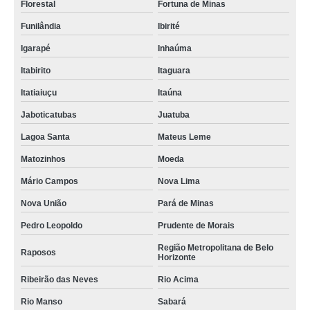
Florestal
Fortuna de Minas
Funilândia
Ibirité
Igarapé
Inhaúma
Itabirito
Itaguara
Itatiaiuçu
Itaúna
Jaboticatubas
Juatuba
Lagoa Santa
Mateus Leme
Matozinhos
Moeda
Mário Campos
Nova Lima
Nova União
Pará de Minas
Pedro Leopoldo
Prudente de Morais
Região Metropolitana de Belo
Raposos
Horizonte
Ribeirão das Neves
Rio Acima
Rio Manso
Sabará