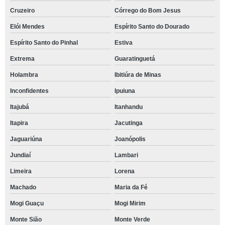
Cruzeiro
Córrego do Bom Jesus
Elói Mendes
Espírito Santo do Dourado
Espírito Santo do Pinhal
Estiva
Extrema
Guaratinguetá
Holambra
Ibitiúra de Minas
Inconfidentes
Ipuiuna
Itajubá
Itanhandu
Itapira
Jacutinga
Jaguariúna
Joanópolis
Jundiaí
Lambari
Limeira
Lorena
Machado
Maria da Fé
Mogi Guaçu
Mogi Mirim
Monte Sião
Monte Verde