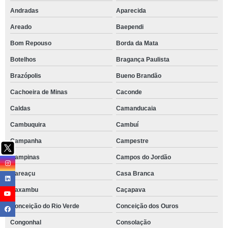
Andradas
Aparecida
Areado
Baependi
Bom Repouso
Borda da Mata
Botelhos
Bragança Paulista
Brazópolis
Bueno Brandão
Cachoeira de Minas
Caconde
Caldas
Camanducaia
Cambuquira
Cambuí
Campanha
Campestre
Campinas
Campos do Jordão
Careaçu
Casa Branca
Caxambu
Caçapava
Conceição do Rio Verde
Conceição dos Ouros
Congonhal
Consolação