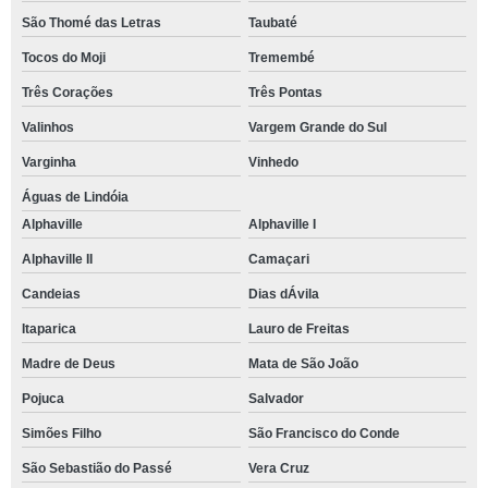
São Thomé das Letras
Taubaté
Tocos do Moji
Tremembé
Três Corações
Três Pontas
Valinhos
Vargem Grande do Sul
Varginha
Vinhedo
Águas de Lindóia
Alphaville
Alphaville I
Alphaville II
Camaçari
Candeias
Dias dÁvila
Itaparica
Lauro de Freitas
Madre de Deus
Mata de São João
Pojuca
Salvador
Simões Filho
São Francisco do Conde
São Sebastião do Passé
Vera Cruz