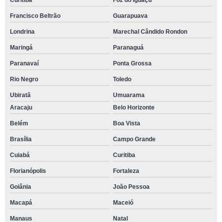
Curitiba
Foz do Iguaçu
Francisco Beltrão
Guarapuava
Londrina
Marechal Cândido Rondon
Maringá
Paranaguá
Paranavaí
Ponta Grossa
Rio Negro
Toledo
Ubiratã
Umuarama
Aracaju
Belo Horizonte
Belém
Boa Vista
Brasília
Campo Grande
Cuiabá
Curitiba
Florianópolis
Fortaleza
Goiânia
João Pessoa
Macapá
Maceió
Manaus
Natal