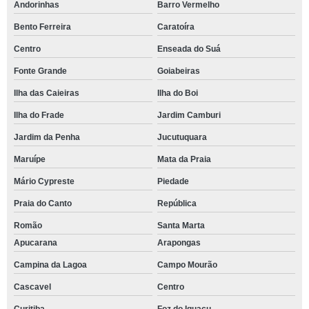
Andorinhas
Barro Vermelho
Bento Ferreira
Caratoíra
Centro
Enseada do Suá
Fonte Grande
Goiabeiras
Ilha das Caieiras
Ilha do Boi
Ilha do Frade
Jardim Camburi
Jardim da Penha
Jucutuquara
Maruípe
Mata da Praia
Mário Cypreste
Piedade
Praia do Canto
República
Romão
Santa Marta
Apucarana
Arapongas
Campina da Lagoa
Campo Mourão
Cascavel
Centro