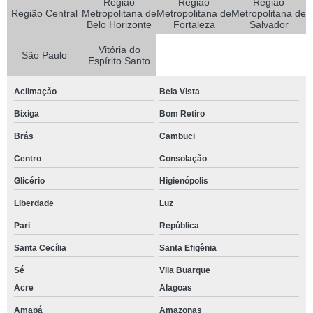
Região
Região
Região
Região Central
Metropolitana de
Metropolitana de
Metropolitana de
Belo Horizonte
Fortaleza
Salvador
Vitória do
São Paulo
Espírito Santo
Aclimação
Bela Vista
Bixiga
Bom Retiro
Brás
Cambuci
Centro
Consolação
Glicério
Higienópolis
Liberdade
Luz
Pari
República
Santa Cecília
Santa Efigênia
Sé
Vila Buarque
Acre
Alagoas
Amapá
Amazonas