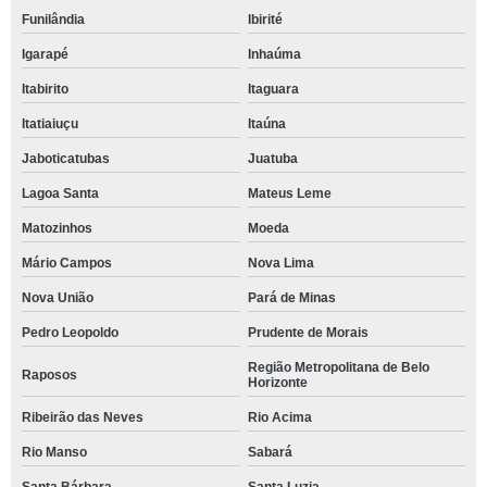
Funilândia
Ibirité
Igarapé
Inhaúma
Itabirito
Itaguara
Itatiaiuçu
Itaúna
Jaboticatubas
Juatuba
Lagoa Santa
Mateus Leme
Matozinhos
Moeda
Mário Campos
Nova Lima
Nova União
Pará de Minas
Pedro Leopoldo
Prudente de Morais
Região Metropolitana de Belo
Raposos
Horizonte
Ribeirão das Neves
Rio Acima
Rio Manso
Sabará