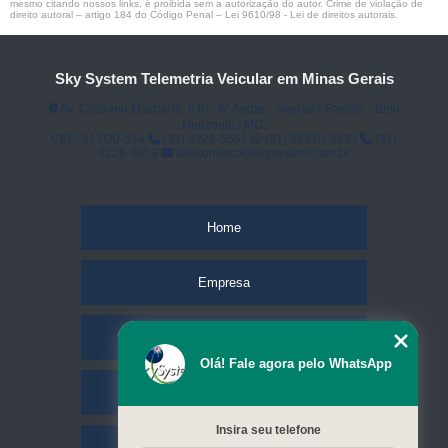
mesmo citando nossos links, é proibida sem a autorização do autor. Crime de violação de
direito autoral – artigo 184 do Código Penal –
Lei 9610/98 - Lei de direitos autorais
.
Sky System Telemetria Veicular em Minas Gerais
Av. Cristiano Machado, 640 - 6⁰ Andar - Sagrada Família - Belo
Horizonte / MG.
CEP: 31.030-514
(31) 3226-5561
(31) 98910-3333
(31)
3226-3059
faleconosco@skysystem.com.br
Home
Empresa
Missão
Olá! Fale agora pelo WhatsApp
Serviços
Insira seu telefone
Contato