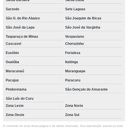
Santa Bárbara
Santa Luzia
Sarzedo
Sete Lagoas
São G. do Rio Abaixo
São Joaquim de Bicas
São José da Lapa
São José da Varginha
Taquaraçu de Minas
Vespasiano
Cascavel
Chorozinho
Eusébio
Fortaleza
Guaiúba
Itaitinga
Maracanaú
Maranguape
Pacajus
Paracuru
Pindoretama
São Gonçalo do Amarante
São Luís do Curu
Zona Leste
Zona Norte
Zona Oeste
Zona Sul
O conteúdo do texto desta página é de direito reservado. Sua reprodução, parcial ou total,