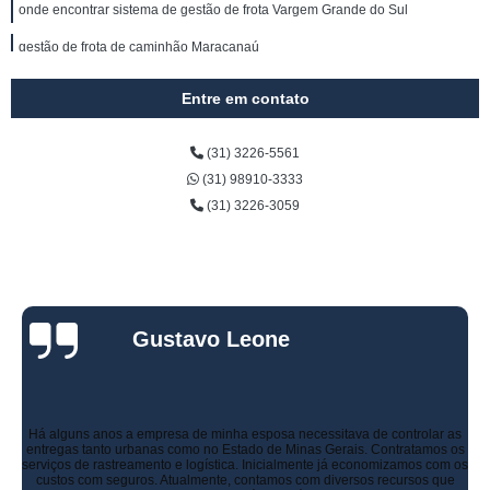
onde encontrar sistema de gestão de frota Vargem Grande do Sul
gestão de frota de caminhão Maracanaú
onde encontrar gestão de frotas gps Espírito Santo do Dourado
Entre em contato
gestão de frota Madre de Deus
(31) 3226-5561
gestão de frota automotiva Bela Vista
(31) 98910-3333
gestão de frota de veículos pesados Campestre
(31) 3226-3059
gestão de frota empresa Campestre
sistema de gestão de frota Eusébio
gestão de frota automóvel Candeias
Gustavo Leone
empresa de gestão de frota empresa Poço Fundo
onde encontrar gestão de frota Joanópolis
onde encontrar gestão de frotas gps Espírito Santo do Dourado
Há alguns anos a empresa de minha esposa necessitava de controlar as
entregas tanto urbanas como no Estado de Minas Gerais. Contratamos os
onde encontrar gestão de frota automóvel Belo Horizonte
serviços de rastreamento e logística. Inicialmente já economizamos com os
custos com seguros. Atualmente, contamos com diversos recursos que