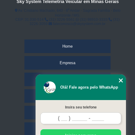
Sky System Telemetria Veicular em Minas Gerais
Av. Cristiano Machado, 640 - 6⁰ Andar - Sagrada Família - Belo
Horizonte / MG.
CEP: 31.030-514
(31) 3226-5561
(31) 98910-3333
(31)
3226-3059
faleconosco@skysystem.com.br
Home
Empresa
Missão
Olá! Fale agora pelo WhatsApp
Serviços
Insira seu telefone
Contato
Mapa do site