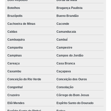
Bom Repouso
Borda da Mata
empresa de gestão de frota de veículos Macapá
Botelhos
Bragança Paulista
empresa de gestão de frota de veículos Macapá
Brazópolis
Bueno Brandão
gestão de frota Madre de Deus
Cachoeira de Minas
Caconde
gestão de frotas gps empresa Jundiaí
Caldas
Camanducaia
empresa de gestão de frota São João da Boa Vista
Cambuquira
Cambuí
onde encontrar gestão de frota de veículos pesados Poços de Caldas
Campanha
Campestre
sistema de gestão de frota Eusébio
Campinas
Campos do Jordão
Careaçu
Casa Branca
empresa especializada em gestão de frota contato Paraguaçu
Caxambu
Caçapava
onde encontrar gestão de frota de caminhões Jaguariúna
Conceição do Rio Verde
Conceição dos Ouros
Congonhal
Consolação
Cruzeiro
Córrego do Bom Jesus
Elói Mendes
Espírito Santo do Dourado