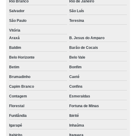
Rio Branco
Rio de Janeiro
Salvador
São Luís
São Paulo
Teresina
Vitória
Araxá
B. Jesus do Amparo
Baldim
Barão de Cocais
Belo Horizonte
Belo Vale
Betim
Bonfim
Brumadinho
Caeté
Capim Branco
Confins
Contagem
Esmeraldas
Florestal
Fortuna de Minas
Funilândia
Ibirité
Igarapé
Inhaúma
Itabirito
Itaguara