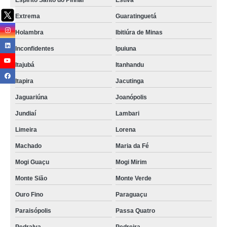
Espírito Santo do Pinhal
Estiva
Extrema
Guaratinguetá
Holambra
Ibitiúra de Minas
Inconfidentes
Ipuiuna
Itajubá
Itanhandu
Itapira
Jacutinga
Jaguariúna
Joanópolis
Jundiaí
Lambari
Limeira
Lorena
Machado
Maria da Fé
Mogi Guaçu
Mogi Mirim
Monte Sião
Monte Verde
Ouro Fino
Paraguaçu
Paraisópolis
Passa Quatro