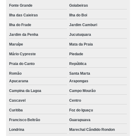
Fonte Grande
Goiabeiras
Ilha das Caieiras
Ilha do Boi
Ilha do Frade
Jardim Camburi
Jardim da Penha
Jucutuquara
Maruípe
Mata da Praia
Mário Cypreste
Piedade
Praia do Canto
República
Romão
Santa Marta
Apucarana
Arapongas
Campina da Lagoa
Campo Mourão
Cascavel
Centro
Curitiba
Foz do Iguaçu
Francisco Beltrão
Guarapuava
Londrina
Marechal Cândido Rondon