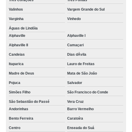
Três Corações
Três Pontas
Valinhos
Vargem Grande do Sul
Varginha
Vinhedo
Águas de Lindóia
Alphaville
Alphaville I
Alphaville II
Camaçari
Candeias
Dias dÁvila
Itaparica
Lauro de Freitas
Madre de Deus
Mata de São João
Pojuca
Salvador
Simões Filho
São Francisco do Conde
São Sebastião do Passé
Vera Cruz
Andorinhas
Barro Vermelho
Bento Ferreira
Caratoíra
Centro
Enseada do Suá