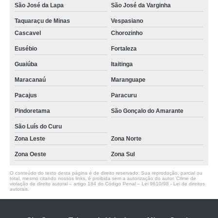
São José da Lapa
São José da Varginha
Taquaraçu de Minas
Vespasiano
Cascavel
Chorozinho
Eusébio
Fortaleza
Guaiúba
Itaitinga
Maracanaú
Maranguape
Pacajus
Paracuru
Pindoretama
São Gonçalo do Amarante
São Luís do Curu
Zona Leste
Zona Norte
Zona Oeste
Zona Sul
O conteúdo do texto desta página é de direito reservado. Sua reprodução, parcial ou
total, mesmo citando nossos links, é proibida sem a autorização do autor. Crime de
violação de direito autoral – artigo 184 do Código Penal –
Lei 9610/98 - Lei de direitos
autorais
.