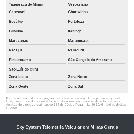
Taquaraçu de Minas
Vespasiano
Cascavel
Chorozinho
Eusébio
Fortaleza
Guaiúba
Itaitinga
Maracanaú
Maranguape
Pacajus
Paracuru
Pindoretama
São Gonçalo do Amarante
São Luís do Curu
Zona Leste
Zona Norte
Zona Oeste
Zona Sul
O conteúdo do texto desta página é de direito reservado. Sua reprodução, parcial ou
total, mesmo citando nossos links, é proibida sem a autorização do autor. Crime de
violação de direito autoral – artigo 184 do Código Penal –
Lei 9610/98 - Lei de direitos
autorais
.
Sky System Telemetria Veicular em Minas Gerais