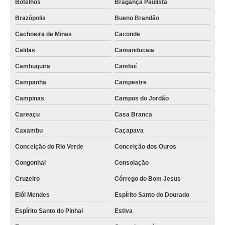
Botelhos
Bragança Paulista
gestão frota veículos preço Bueno Brandão
Brazópolis
Bueno Brandão
valor de gestão frota de veículos Aparecida
Cachoeira de Minas
Caconde
gestão de veículos preço Poços de Caldas
Caldas
Camanducaia
gestão veículos preço Salvador
Cambuquira
Cambuí
valor de gestão veicular Pernambuco
Campanha
Campestre
gestão de frota de veículos preço Bixiga
Campinas
Campos do Jordão
Careaçu
Casa Branca
valor de gestão de estoque veículos Paranaguá
Caxambu
Caçapava
valor de gestão veículos Caeté
Conceição do Rio Verde
Conceição dos Ouros
Congonhal
Consolação
Cruzeiro
Córrego do Bom Jesus
Elói Mendes
Espírito Santo do Dourado
Espírito Santo do Pinhal
Estiva