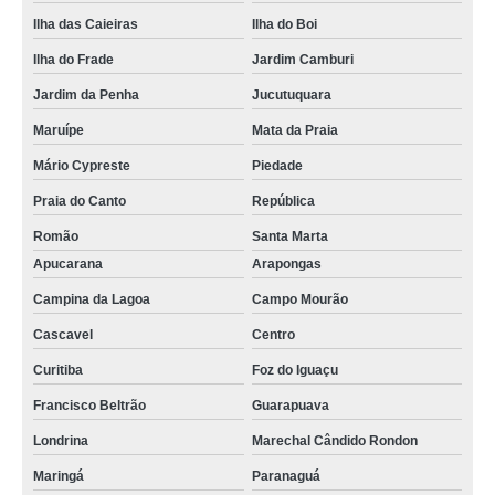
Ilha das Caieiras
Ilha do Boi
Ilha do Frade
Jardim Camburi
Jardim da Penha
Jucutuquara
Maruípe
Mata da Praia
Mário Cypreste
Piedade
Praia do Canto
República
Romão
Santa Marta
Apucarana
Arapongas
Campina da Lagoa
Campo Mourão
Cascavel
Centro
Curitiba
Foz do Iguaçu
Francisco Beltrão
Guarapuava
Londrina
Marechal Cândido Rondon
Maringá
Paranaguá