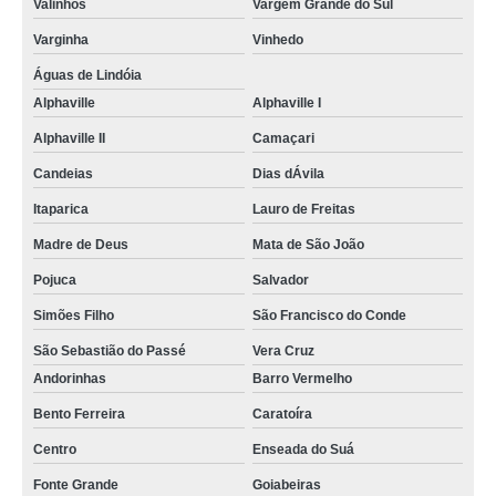
Valinhos
Vargem Grande do Sul
Varginha
Vinhedo
Águas de Lindóia
Alphaville
Alphaville I
Alphaville II
Camaçari
Candeias
Dias dÁvila
Itaparica
Lauro de Freitas
Madre de Deus
Mata de São João
Pojuca
Salvador
Simões Filho
São Francisco do Conde
São Sebastião do Passé
Vera Cruz
Andorinhas
Barro Vermelho
Bento Ferreira
Caratoíra
Centro
Enseada do Suá
Fonte Grande
Goiabeiras