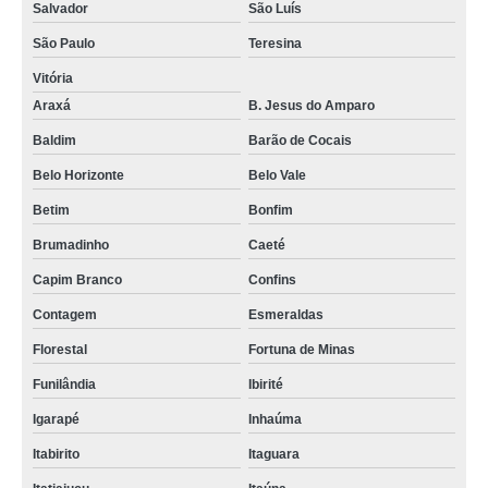
Salvador
São Luís
São Paulo
Teresina
Vitória
Araxá
B. Jesus do Amparo
Baldim
Barão de Cocais
Belo Horizonte
Belo Vale
Betim
Bonfim
Brumadinho
Caeté
Capim Branco
Confins
Contagem
Esmeraldas
Florestal
Fortuna de Minas
Funilândia
Ibirité
Igarapé
Inhaúma
Itabirito
Itaguara