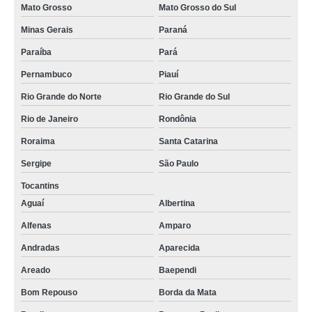
Mato Grosso
Mato Grosso do Sul
valor de gestão veículos Caeté
Minas Gerais
Paraná
valor de gestão de frota de veículos Itajubá
Paraíba
Pará
valor de gestão frota veículos Amparo
Pernambuco
Piauí
gestão de frota de veículos preço Bixiga
Rio Grande do Norte
Rio Grande do Sul
gestão de frota de veículos para empresas preço Itanhandu
Rio de Janeiro
Rondônia
gestão veicular preço Minas Gerais
Roraima
Santa Catarina
gestão veicular de frotas Guarapuava
Sergipe
São Paulo
Tocantins
gestão veicular de frotas preço Amazonas
Aguaí
Albertina
gestão de frota de veículos para empresas Barro Vermelho
Alfenas
Amparo
valor de gestão de frota de veículos para empresas São Francisco do Conde
Andradas
Aparecida
gestão de frota de veículos para empresas Barro Vermelho
Areado
Baependi
gestão de veículos para empresas preço Senador José Bento
Bom Repouso
Borda da Mata
gestão de veículos empresas Pedralva