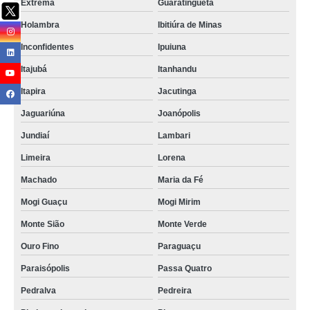
Extrema
Guaratinguetá
Holambra
Ibitiúra de Minas
Inconfidentes
Ipuiuna
Itajubá
Itanhandu
Itapira
Jacutinga
Jaguariúna
Joanópolis
Jundiaí
Lambari
Limeira
Lorena
Machado
Maria da Fé
Mogi Guaçu
Mogi Mirim
Monte Sião
Monte Verde
Ouro Fino
Paraguaçu
Paraisópolis
Passa Quatro
Pedralva
Pedreira