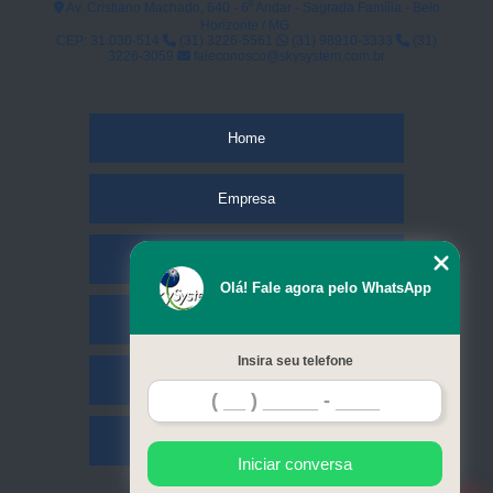
Av. Cristiano Machado, 640 - 6⁰ Andar - Sagrada Família - Belo
Horizonte / MG.
CEP: 31.030-514
(31) 3226-5561
(31) 98910-3333
(31)
3226-3059
faleconosco@skysystem.com.br
Home
Empresa
Missão
Olá! Fale agora pelo WhatsApp
Serviços
Insira seu telefone
Contato
Mapa do site
Iniciar conversa