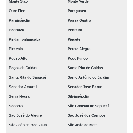
Monte Sião
Monte Verde
Ouro Fino
Paraguaçu
Paraisópolis
Passa Quatro
Pedralva
Pedreira
Pindamonhangaba
Piquete
Piracaia
Pouso Alegre
Pouso Alto
Poço Fundo
Poços de Caldas
Santa Rita de Caldas
Santa Rita do Sapucaí
Santo Antônio do Jardim
Senador Amaral
Senador José Bento
Serra Negra
Silvianópolis
Socorro
São Gonçalo do Sapucaí
São José do Alegre
São José dos Campos
São João da Boa Vista
São João da Mata