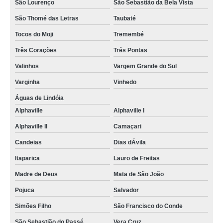
São Lourenço
São Sebastião da Bela Vista
São Thomé das Letras
Taubaté
Tocos do Moji
Tremembé
Três Corações
Três Pontas
Valinhos
Vargem Grande do Sul
Varginha
Vinhedo
Águas de Lindóia
Alphaville
Alphaville I
Alphaville II
Camaçari
Candeias
Dias dÁvila
Itaparica
Lauro de Freitas
Madre de Deus
Mata de São João
Pojuca
Salvador
Simões Filho
São Francisco do Conde
São Sebastião do Passé
Vera Cruz