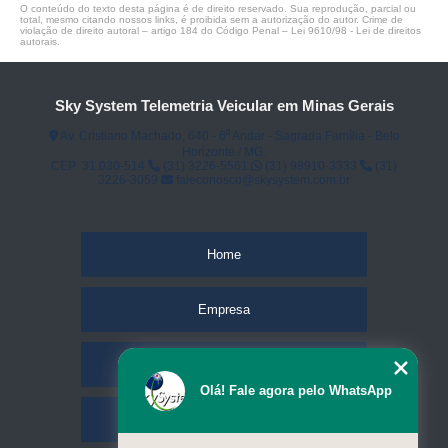
O conteúdo do texto desta página é de direito reservado. Sua reprodução, parcial ou
total, mesmo citando nossos links, é proibida sem a autorização do autor. Crime de
violação de direito autoral – artigo 184 do Código Penal –
Lei 9610/98 - Lei de direitos
autorais
.
Sky System Telemetria Veicular em Minas Gerais
Av. Cristiano Machado, 640 - 6⁰ Andar - Sagrada Família - Belo
Horizonte / MG.
CEP: 31.030-514
(31) 3226-5561
(31) 98910-3333
(31)
3226-3059
faleconosco@skysystem.com.br
Home
Empresa
Missão
Olá! Fale agora pelo WhatsApp
Serviços