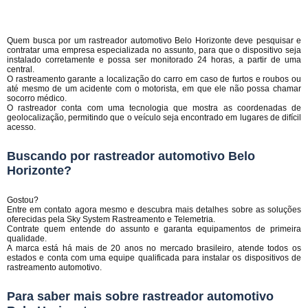
Quem busca por um rastreador automotivo Belo Horizonte deve pesquisar e
contratar uma empresa especializada no assunto, para que o dispositivo seja
instalado corretamente e possa ser monitorado 24 horas, a partir de uma
central.
O rastreamento garante a localização do carro em caso de furtos e roubos ou
até mesmo de um acidente com o motorista, em que ele não possa chamar
socorro médico.
O rastreador conta com uma tecnologia que mostra as coordenadas de
geolocalização, permitindo que o veículo seja encontrado em lugares de difícil
acesso.
Buscando por rastreador automotivo Belo
Horizonte?
Gostou?
Entre em contato agora mesmo e descubra mais detalhes sobre as soluções
oferecidas pela Sky System Rastreamento e Telemetria.
Contrate quem entende do assunto e garanta equipamentos de primeira
qualidade.
A marca está há mais de 20 anos no mercado brasileiro, atende todos os
estados e conta com uma equipe qualificada para instalar os dispositivos de
rastreamento automotivo.
Para saber mais sobre rastreador automotivo