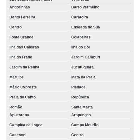
Andorinhas
Barro Vermelho
Bento Ferreira
Caratoíra
Centro
Enseada do Suá
Fonte Grande
Goiabeiras
Ilha das Caieiras
Ilha do Boi
Ilha do Frade
Jardim Camburi
Jardim da Penha
Jucutuquara
Maruípe
Mata da Praia
Mário Cypreste
Piedade
Praia do Canto
República
Romão
Santa Marta
Apucarana
Arapongas
Campina da Lagoa
Campo Mourão
Cascavel
Centro