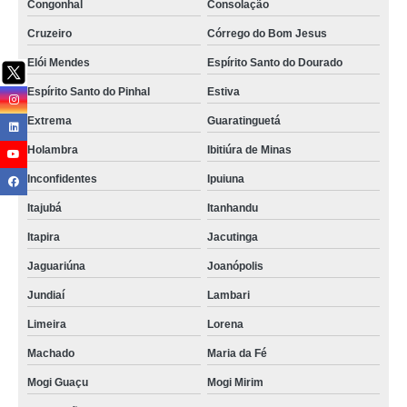
Congonhal
Consolação
Cruzeiro
Córrego do Bom Jesus
Elói Mendes
Espírito Santo do Dourado
Espírito Santo do Pinhal
Estiva
Extrema
Guaratinguetá
Holambra
Ibitiúra de Minas
Inconfidentes
Ipuiuna
Itajubá
Itanhandu
Itapira
Jacutinga
Jaguariúna
Joanópolis
Jundiaí
Lambari
Limeira
Lorena
Machado
Maria da Fé
Mogi Guaçu
Mogi Mirim