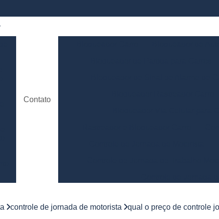
 de
Bloqueador Carro
Bloqueador de Aut
Bloqueador de Partida para Carros
e
Bloqueador de Sinal de Alarme de C
o
Bloqueador Rastreador Carro
Contato
de
Bloqueador Via Celular para C
Rastreador e Bloqueador Carro
Con
de
to
Controle de Jornada de Motorista
Controle de Jornada de Trabalho Moto
nto
Controle de Jornada d
e
Controle de Jornada do Motorista Minas 
ta
controle de jornada de motorista
qual o preço de controle 
Controle de Jornada Motorista
Co
e