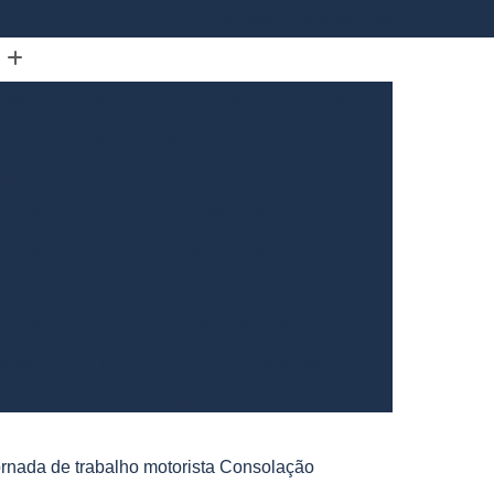
(31) 3226-5561
(31) 98910-3333
omóvel
Bloqueador de Carros Via Satelite
Bloqueador de Rastreador para Carros
arro
Bloqueador de Sinal para Carros
Bloqueador Veicular Rastreador
arros
Bloqueadores para Carro
trole da Jornada de Motorista de Caminhão
Controle de Jornada de Motorista Externo
rista
Controle de Jornada do Motorista
o Motorista Belo Horizonte
Gerais
Controle de Jornada dos Motoristas
jornada de trabalho motorista Consolação
ntrole de Jornada Motorista de Caminhão