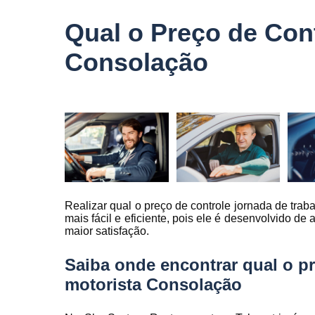
veículo
Qual o Preço de Con
Monitorame
de frotas
Consolação
Monitoramen
veiculare
Rastreado
carro
Rastreador
automotivo
Rastreador
de caminhõ
Realizar qual o preço de controle jornada de tra
Rastreador
mais fácil e eficiente, pois ele é desenvolvido d
de carros
maior satisfação.
Rastreador
Saiba onde encontrar qual o pr
para carro
motorista Consolação
Rastreamen
de carro