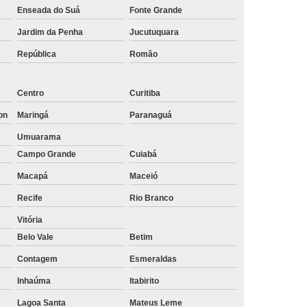
os
Empresa de Rastreamento Veicular
Enseada do Suá
Fonte Grande
Jardim da Penha
Jucutuquara
to Veicular Belo Horizonte
República
Romão
nto Veicular Minas Gerais
 de Rastreamento Veicular
Centro
Curitiba
treamento
Rastreamento Automotivo
on
Maringá
Paranaguá
streamento e Monitoramento Veicular
Umuarama
de Fadiga
Detector de Fadiga do Motorista
Campo Grande
Cuiabá
Sensor Anti Fadiga
Sensor de Fadiga
Macapá
Maceió
Sensor de Fadiga para Caminhões
Recife
Rio Branco
 Sono para Motorista
Sensor Fadiga
Vitória
Belo Vale
Betim
r
Camera Veicular Gravador
Contagem
Esmeraldas
dor
Gravador de Imagens Veiculares
Inhaúma
Itabirito
r Digital Veicular
Gravador Dvr Veicular
Lagoa Santa
Mateus Leme