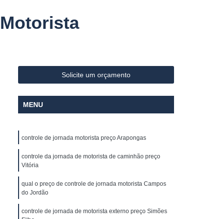
Sistema Avançado de Assistência ao Motorista
 Motorista
ivel
Controle de Abastecimento de Frota
los
Controle de Combustivel de Frota
lo Horizonte
Controle de Frota Caminhões
s
Controle de Frota Minas Gerais
Solicite um orçamento
 Caminhões
Controle e Gestão de Frotas
MENU
reador
Empresa de Rastreador de Veiculo
os
Empresa de Rastreamento de Carro
controle de jornada motorista preço Arapongas
Empresa de Rastreamento de Veículo
controle da jornada de motorista de caminhão preço
élite
Empresa Rastreador Veicular
Vitória
amento de Veículos
Gerenciamento de Frota
qual o preço de controle de jornada motorista Campos
te
Gerenciamento de Frota Caminhões
do Jordão
ões
Gerenciamento de Frota de Carros
controle de jornada de motorista externo preço Simões