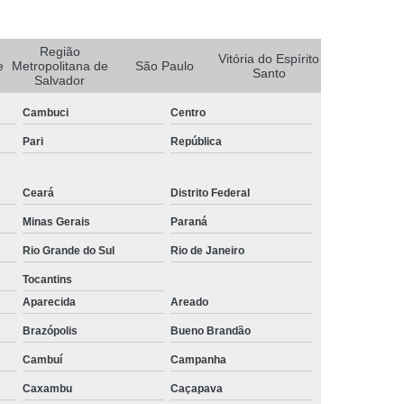
rais
Rastreador Gps para Caminhão
Região
streador para Caminhão Via Satélite
Vitória do Espírito
e
Metropolitana de
São Paulo
Santo
Salvador
Rastreador Via Satélite para Caminhão
Cambuci
Centro
Sistema de Rastreamento de Caminhões
Pari
República
resa Especializada em Rastreador de Carro
e Carro
Rastreador de Carro Belo Horizonte
Ceará
Distrito Federal
ais
Rastreador Gps para Carros
Minas Gerais
Paraná
Rastreador Veicular para Carro
Rio Grande do Sul
Rio de Janeiro
Empresa
Rastreador Veicular para Frota
Tocantins
treador para Carros
Rastreador de Carros
Aparecida
Areado
or em Carro
Rastreador Gps Carro
Brazópolis
Bueno Brandão
Cambuí
Campanha
eador no Carro
Rastreador para Carro
Caxambu
Caçapava
a
Rastreador para Colocar no Carro