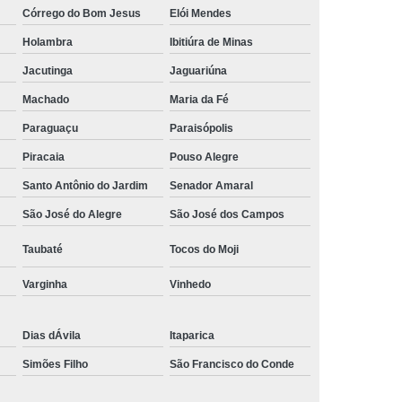
Córrego do Bom Jesus
Elói Mendes
Empresa de Rastreamento de Automóveis
Holambra
Ibitiúra de Minas
de Carros
Rastreamento Carros Via Satélite
Jacutinga
Jaguariúna
ps
Rastreamento de Carros
Machado
Maria da Fé
e
Rastreamento de Carros e Caminhões
Paraguaçu
Paraisópolis
 Gps
Rastreamento de Carros Minas Gerais
Piracaia
Pouso Alegre
Rastreamento de Carros Via Satélite
Santo Antônio do Jardim
Senador Amaral
hões
Gestão de Frotas Rastreamento
São José do Alegre
São José dos Campos
de Caminhões
Rastreamento de Frota Veicular
Taubaté
Tocos do Moji
télite
Rastreamento de Frotas
Varginha
Vinhedo
Rastreamento de Frotas com Tecnologia Gps
is
Rastreamento e Gestão de Frotas
Dias dÁvila
Itaparica
e Frotas
Rastreamento Frota Gps
Simões Filho
São Francisco do Conde
Empresa de Rastreamento de Carros