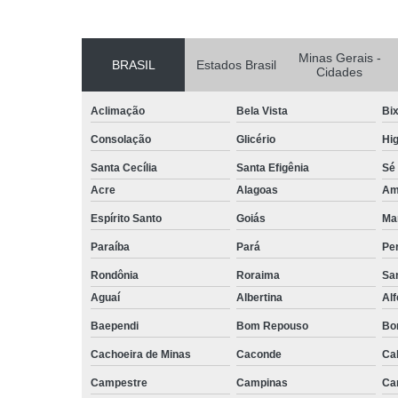
Minas Gerais -
BRASIL
Estados Brasil
Cidades
Aclimação
Bela Vista
Bix
Consolação
Glicério
Hig
Santa Cecília
Santa Efigênia
Sé
Acre
Alagoas
Am
Espírito Santo
Goiás
Ma
Paraíba
Pará
Pe
Rondônia
Roraima
San
Aguaí
Albertina
Al
Baependi
Bom Repouso
Bo
Cachoeira de Minas
Caconde
Ca
Campestre
Campinas
Ca