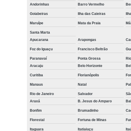
Andorinhas
Barro Vermelho
Ben
Goiabeiras
Ilha das Caieiras
Ilh
Maruípe
Mata da Praia
Má
Santa Marta
Apucarana
Arapongas
Ca
Foz do Iguaçu
Francisco Beltrão
Gu
Paranavaí
Ponta Grossa
Ri
Aracaju
Belo Horizonte
Be
Curitiba
Florianópolis
For
Manaus
Natal
Pa
Rio de Janeiro
Salvador
Sã
Araxá
B. Jesus do Amparo
Ba
Bonfim
Brumadinho
Ca
Florestal
Fortuna de Minas
Fun
Itaguara
Itatiaiuçu
Ita