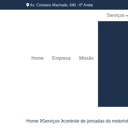
Av. Cristiano Machado, 640 - 6⁰ Andar
Serviços
Bloqueador
carros
Controle d
jornadas d
motorista
Home
Empresa
Missão
Controles 
frota
Empresas 
rastreamen
veicular
Gerenciame
de frotas
Gestão d
frotas
Home
Serviços
controle de jornadas do motoris
Gestão d