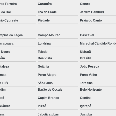
Empresa de Rastreamento de Veícul
to Ferreira
Caratoíra
Centro
a do Boi
Ilha do Frade
Jardim Camburi
Empresa de Rastreamen
rio Cypreste
Piedade
Praia do Canto
Empresa de Rastreame
Empresa Especializada
mpina da Lagoa
Campo Mourão
Cascavel
Empresas de Monitoramento e Ras
arapuava
Londrina
Marechal Cândido Rond
Rastreamento de Veículos
Ra
o Negro
Toledo
Ubiratã
Rastreamento para Carros
Detector 
lém
Boa Vista
Brasília
Detector de Fadiga para Motorista
taleza
Goiânia
João Pessoa
Sensor de Fadiga e Distração
lmas
Porto Alegre
Porto Velho
Sensor de Fadiga Vw
Sensor de
o Luís
São Paulo
Teresina
ldim
Barão de Cocais
Belo Horizonte
Camera Gravadora Veicula
eté
Capim Branco
Confins
Cameras para Veiculos com Grava
ilândia
Ibirité
Igarapé
Gravador de Video Veicular
Gravado
úna
Jaboticatubas
Juatuba