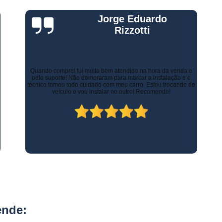
Rastreador de Carro e Moto
Gustavo Leone
Rastreador de Veiculos Portatil
Rastreador Movel para Carro
Há alguns anos a empresa de minha esposa necessitava de
Rastreador para Colocar em Car
controlar as entregas tanto urbanas como no Estado de Minas
Gerais. Contratamos os serviços de rastreamento e logística.
Rastreador Portátil para Veículos
Inicialmente já economizamos com os custos com seguros.
Atualmente, contamos com diversos recursos que tornam as
entregas mais rápidas, ágeis e seguras.
Bloqueador e Rastreador Automotiv
Gps Veicular Rastreado
Rastreador Automotivo Belo Horizont
Rastreador e Bloqueador Automotivo
Rastreador e Bloqueador Veicula
Rastreador Gps Automotivo
Empresa de Rastreamento de Caminhõe
ende:
Rastreador de Caminhão
Ras