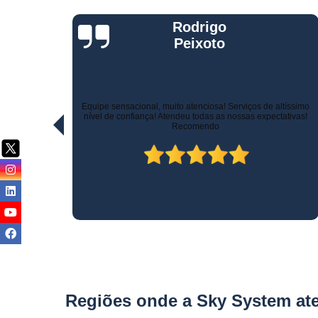
Jorge Eduardo
Rizzotti
Quando comprei fui muito bem atendido na hora da venda e
ltíssimo
pelo suporte! Não demoraram para marcar a instalação e o
ativas!
técnico tomou todo cuidado com meu carro. Estou trocando de
veículo e vou instalar no outro! Recomendo!
Regiões onde a Sky System at