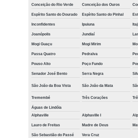
Conceição do Rio Verde
Conceição dos Ouros
Co
Espírito Santo do Dourado
Espírito Santo do Pinhal
Est
Inconfidentes
Ipuiuna
Ita
Joanópolis
Jundiaí
La
Mogi Guaçu
Mogi Mirim
Mo
Passa Quatro
Pedralva
Pe
Pouso Alto
Poço Fundo
Po
Senador José Bento
Serra Negra
Sil
São João da Boa Vista
São João da Mata
Sã
Tremembé
Três Corações
Tr
Águas de Lindóia
Alphaville
Alphaville I
Alp
Lauro de Freitas
Madre de Deus
Ma
São Sebastião do Passé
Vera Cruz