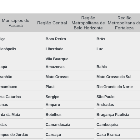
Rastreador de Caminhão Minas Ge
Região
Região
Rastreador para Caminhão
Ra
Municípios do
Região Central
Metropolitana de
Metropolitana d
Paraná
Belo Horizonte
Fortaleza
Rastreador Satelital para Caminhões
iga
Bom Retiro
Brás
Rastreamento de Caminhão Via Satélite
ienópolis
Liberdade
Luz
Empresa de Rastreador Veicular
Emp
Vila Buarque
Rastreador de Automóveis
Rastreador d
apá
Amazonas
Bahia
Rastreador de Carro Minas Ger
ranhão
Mato Grosso
Mato Grosso do Sul
Rastreador para Carros
rnambuco
Piauí
Rio Grande do Norte
Rastreador Veicular para Carros de 
ta Catarina
Sergipe
São Paulo
Rastreador Veicular Particular
Gps Ras
fenas
Amparo
Andradas
Rastreador do Carro
Rastread
rda da Mata
Botelhos
Bragança Paulista
ldas
Camanducaia
Cambuquira
Rastreador Gps para Carro
Rastr
mpos do Jordão
Careaçu
Casa Branca
Rastreador para Carros com Escut