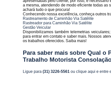
apresentadas pelo cliente, por isso, é necessári
Telemetria
a mesma, atendendo de modo eficiente todas as sol
veiculare
achará tudo o que procura!
Conhecendo nossa excelência, conheça outros tr
Rastreamento de Caminhão Via Satélite
Rastreador para Caminhão Via Satélite
Gestão Veicular
Disponibilizamos também telemetrias veiculares; 
para entrar em contato e saber mais. Nossos aten
os trabalhos oferecidos. Saiba mais!
Para saber mais sobre Qual o 
Trabalho Motorista Consolaçã
Ligue para
(31) 3226-5561
ou
clique aqui
e entre 