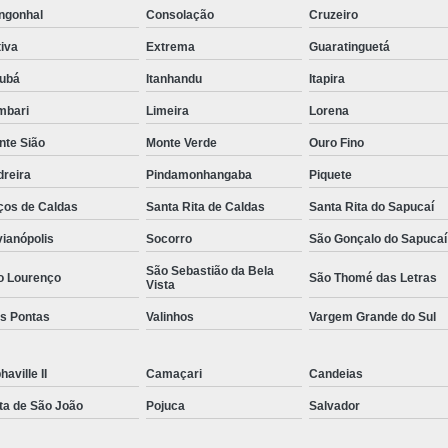
ngonhal
Consolação
Cruzeiro
Rastreador por Satelite para Carros
iva
Extrema
Guaratinguetá
Empresa Especializada em Rastreamento 
jubá
Itanhandu
Itapira
Rastreamento de Carro G
mbari
Limeira
Lorena
Rastreamento de Carros Belo Horizont
nte Sião
Monte Verde
Ouro Fino
Rastreamento de Carros e Caminhões Via
dreira
Pindamonhangaba
Piquete
Rastreamento de Carros por Satélite
ços de Caldas
Santa Rita de Caldas
Santa Rita do Sapucaí
Rastreamento para Carros e Camin
vianópolis
Socorro
São Gonçalo do Sapucaí
Monitoramento e Rastreamento de Frotas 
São Sebastião da Bela
o Lourenço
São Thomé das Letras
Vista
Rastreamento de Frota Via Sa
ês Pontas
Valinhos
Vargem Grande do Sul
Rastreamento de Frotas Belo Horizonte
Rastreamento de Frotas Minas Gera
haville II
Camaçari
Candeias
Rastreamento e Monitoramento d
ta de São João
Pojuca
Salvador
Rastreamento Veicular Frotas