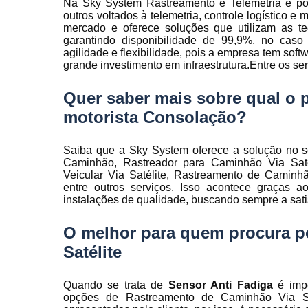
Na Sky System Rastreamento e Telemetria é pos
Rastreamen
outros voltados à telemetria, controle logístico 
de frota
mercado e oferece soluções que utilizam as te
garantindo disponibilidade de 99,9%, no caso
Rastreamen
agilidade e flexibilidade, pois a empresa tem sof
veicular
grande investimento em infraestrutura.Entre os ser
Sensores 
fadiga
Quer saber mais sobre qual o p
motorista Consolação?
Sistema d
gravação
veicular
Saiba que a Sky System oferece a solução no se
Caminhão, Rastreador para Caminhão Via Satél
Sistema d
Veicular Via Satélite, Rastreamento de Caminh
rastreament
entre outros serviços. Isso acontece graças a
Sistemas pa
instalações de qualidade, buscando sempre a satis
controle d
manutenção
O melhor para quem procura p
frota
Satélite
Sistemas
veiculare
Quando se trata de
Sensor Anti Fadiga
é impo
Telemetri
opções de Rastreamento de Caminhão Via S