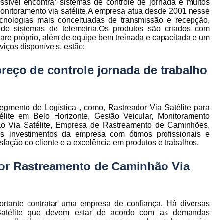
sível encontrar sistemas de controle de jornada e muitos
to
Gerenciamento de Frota de Empresa
e monitoramento via satélite.A empresa atua desde 2001 nesse
cnologias mais conceituadas de transmissão e recepção,
Gerenciamento de
 de sistemas de telemetria.Os produtos são criados com
to
tware próprio, além de equipe bem treinada e capacitada e um
Gerenciamento de Frota Espe
viços disponíveis, estão:
Gerenciamento de Frota Manutenção
de
reço de controle jornada de trabalho
Gerenciamento de Frota para Emp
e
Empresa de Gestão de Frota de Veículos
Gestão de Frota
Gestão de Frota 
gmento de Logística , como, Rastreador Via Satélite para
ite em Belo Horizonte, Gestão Veicular, Monitoramento
e
Gestão de Frota Belo Horizont
ão Via Satélite, Empresa de Rastreamento de Caminhões,
os
os investimentos da empresa com ótimos profissionais e
Gestão de Frota de Veículos P
ra
fação do cliente e a excelência em produtos e trabalhos.
e
Gestão de Frota Minas Gerais
Gestão 
 de
or Rastreamento de Caminhão Via
Gestão de Frota de Veículos
Ges
Gestão de Frota de Veículos Minas Gerais
s
rtante contratar uma empresa de confiança. Há diversas
Gestão de Veículos
Gestão de Veículos
a
atélite que devem estar de acordo com as demandas