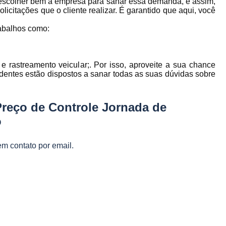
o escolher bem a empresa para sanar essa demanda, e assim,
Gestão Frota de Veículos
Gest
s
icitações que o cliente realizar. É garantido que aqui, você
s
Gestão Veicular de Frotas
Câmera 
abalhos como:
Empresa de Monitoramento de Fr
Monitoramento de Caminhões po
e rastreamento veicular;. Por isso, aproveite a sua chance
Monitoramento de Frota Belo Horizont
dentes estão dispostos a sanar todas as suas dúvidas sobre
Monitoramento de Frota Telemetr
Preço de Controle Jornada de
Monitoramento de Horímetro
Mo
o
Rastreamento e Monitoramento d
Monitoramento de Veículos
Mon
em contato por email.
Monitoramento Gps Veicu
Monitoramento Veicular Belo Horizont
Monitoramento Veicular em Tempo Re
Monitoramento Veicular por Câmeras
Monitoramento Veicular Via Satéli