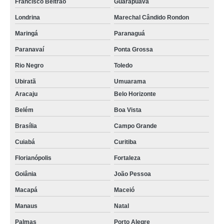
Francisco Beltrão
Guarapuava
Londrina
Marechal Cândido Rondon
Maringá
Paranaguá
Paranavaí
Ponta Grossa
Rio Negro
Toledo
Ubiratã
Umuarama
Aracaju
Belo Horizonte
Belém
Boa Vista
Brasília
Campo Grande
Cuiabá
Curitiba
Florianópolis
Fortaleza
Goiânia
João Pessoa
Macapá
Maceió
Manaus
Natal
Palmas
Porto Alegre