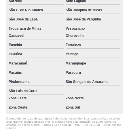
Sarzedo
Sete Lagoas
São G. do Rio Abaixo
São Joaquim de Bicas
São José da Lapa
São José da Varginha
Taquaraçu de Minas
Vespasiano
Cascavel
Chorozinho
Eusébio
Fortaleza
Guaiúba
Itaitinga
Maracanaú
Maranguape
Pacajus
Paracuru
Pindoretama
São Gonçalo do Amarante
São Luís do Curu
Zona Leste
Zona Norte
Zona Oeste
Zona Sul
O conteúdo do texto desta página é de direito reservado. Sua reprodução, parcial ou
total, mesmo citando nossos links, é proibida sem a autorização do autor. Crime de
violação de direito autoral – artigo 184 do Código Penal –
Lei 9610/98 - Lei de direitos
autorais
.