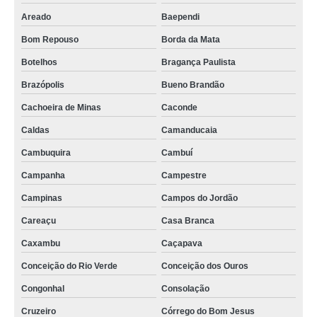
onde vende gravador dvr veicular Acre
Areado
Baependi
onde vende gravador dvr veicular Acre
Bom Repouso
Borda da Mata
camera veicular gravador preço Natal
Botelhos
Bragança Paulista
gravadores veiculares preço Raposos
Brazópolis
Bueno Brandão
onde vende gravador de imagens veiculares Tremembé
Cachoeira de Minas
Caconde
camera veicular gravador Porto Alegre
Caldas
Camanducaia
quanto custa gravador veicular Rio Branco
Cambuquira
Cambuí
gravadores de video veicular valor Zona Norte
Campanha
Campestre
gravadores veiculares preço Raposos
Campinas
Campos do Jordão
Careaçu
Casa Branca
onde vende gravador veicular São Paulo
Caxambu
Caçapava
gravadores de video veicular valor Zona Norte
Conceição do Rio Verde
Conceição dos Ouros
gravador de imagens veiculares Itaparica
Congonhal
Consolação
cameras para veiculos com gravador valor Lambari
Cruzeiro
Córrego do Bom Jesus