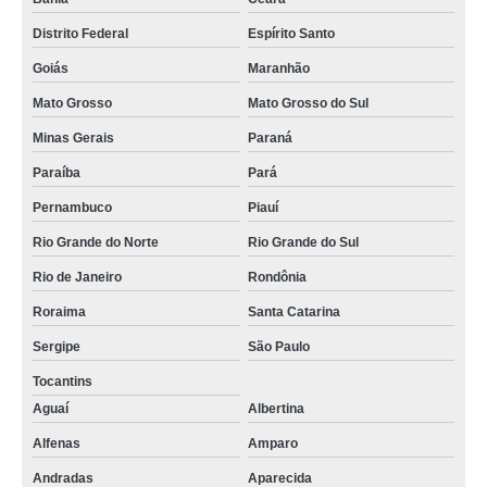
quanto custa gravadores veiculares Centro
Distrito Federal
Espírito Santo
onde vende sistema de gravação de imagens Candeias
Goiás
Maranhão
quanto custa gravadores de video veicular Cambuí
Mato Grosso
Mato Grosso do Sul
onde vende sistema de gravação de imagens Candeias
Minas Gerais
Paraná
quanto custa gravador digital veicular Itanhandu
Paraíba
Pará
gravadores de video veicular São José da Lapa
Pernambuco
Piauí
onde vende gravadores de video veicular Esmeraldas
Rio Grande do Norte
Rio Grande do Sul
gravador de video veicular Valinhos
Rio de Janeiro
Rondônia
gravador dvr veicular Higienópolis
Roraima
Santa Catarina
quanto custa mdvr veicular Rio Grande do Sul
Sergipe
São Paulo
Tocantins
gravador digital veicular Porto Alegre
Aguaí
Albertina
quanto custa sistema de gravação de imagens Paraná
Alfenas
Amparo
gravador de video veicular Valinhos
Andradas
Aparecida