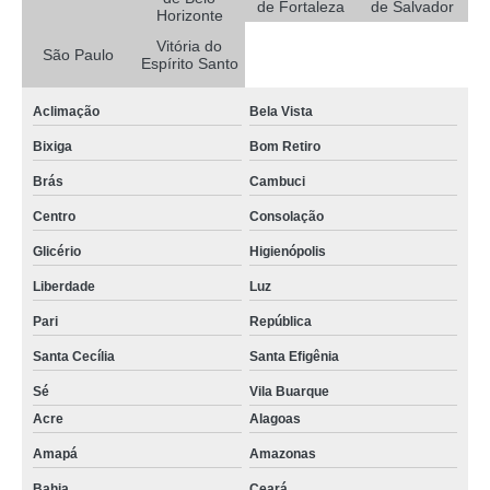
de Fortaleza
de Salvador
Horizonte
quanto custa gravador dvr veicular Barro Vermelho
Vitória do
São Paulo
onde vende camera veicular gravador Paraisópolis
Espírito Santo
quanto custa gravador digital veicular Itanhandu
Aclimação
Bela Vista
gravador de video veicular preço Paraguaçu
Bixiga
Bom Retiro
gravador de video veicular preço Paraguaçu
Brás
Cambuci
gravador de imagens veiculares preço Centro
Centro
Consolação
gravadores veiculares Senador José Bento
Glicério
Higienópolis
gravador veicular preço Senador José Bento
Liberdade
Luz
camera gravadora veicular preço Porto Velho
Pari
República
gravadores de video veicular preço Boa Vista
Santa Cecília
Santa Efigênia
Sé
Vila Buarque
camera gravadora veicular Varginha
Acre
Alagoas
onde vende camera gravadora veicular Itatiaiuçu
Amapá
Amazonas
gravador veicular São Gonçalo do Sapucaí
Bahia
Ceará