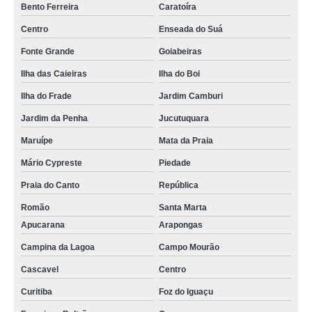
Bento Ferreira
Caratoíra
Centro
Enseada do Suá
Fonte Grande
Goiabeiras
Ilha das Caieiras
Ilha do Boi
Ilha do Frade
Jardim Camburi
Jardim da Penha
Jucutuquara
Maruípe
Mata da Praia
Mário Cypreste
Piedade
Praia do Canto
República
Romão
Santa Marta
Apucarana
Arapongas
Campina da Lagoa
Campo Mourão
Cascavel
Centro
Curitiba
Foz do Iguaçu