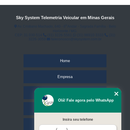
Sky System Telemetria Veicular em Minas Gerais
Av. Cristiano Machado, 640 - 6⁰ Andar - Sagrada Família - Belo
Horizonte / MG.
CEP: 31.030-514
(31) 3226-5561
(31) 98910-3333
(31)
3226-3059
faleconosco@skysystem.com.br
Home
Empresa
Missão
Olá! Fale agora pelo WhatsApp
Serviços
Insira seu telefone
Contato