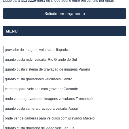
Ligue para
(31) 3226-5561
ou
clique aqui
e entre em contato por email.
Solicite um orçamento
MENU
gravador de imagens veiculares Itaparica
quanto custa mdvr veicular Rio Grande do Sul
quanto custa sistema de gravação de imagens Paraná
quanto custa gravadores veiculares Centro
cameras para veiculos com gravador Caconde
onde vende gravador de imagens veiculares Tremembé
quanto custa camera gravadora veicular Aguaí
onde vende cameras para veiculos com gravador Maceió
quanto custa gravador de video veicular Luz