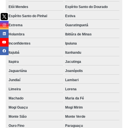
onde vende gravador digital veicular Região Metropolitana de Belo
Horizonte
Elói Mendes
Espírito Santo do Dourado
onde vende gravador digital veicular Região Metropolitana de Belo
Espírito Santo do Pinhal
Estiva
Horizonte
Extrema
Guaratinguetá
mdvr veicular Caeté
Holambra
Ibitiúra de Minas
quanto custa camera gravadora veicular Aguaí
Inconfidentes
Ipuiuna
gravador dvr veicular Higienópolis
Itajubá
Itanhandu
gravador digital veicular Porto Alegre
Itapira
Jacutinga
quanto custa gravador de imagens veiculares Caldas
Jaguariúna
Joanópolis
onde vende gravador de video veicular Senador José Bento
Jundiaí
Lambari
sistema de gravação de imagens preço Ipuiuna
Limeira
Lorena
mdvr veicular preço Holambra
Machado
Maria da Fé
gravador dvr veicular preço Barão de Cocais
Mogi Guaçu
Mogi Mirim
quanto custa gravador veicular Rio Branco
Monte Sião
Monte Verde
quanto custa camera veicular gravador Cruzeiro
Ouro Fino
Paraguaçu