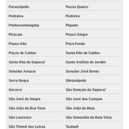
quanto custa cameras para veiculos com gravador Itaitinga
Paraisópolis
Passa Quatro
Pedralva
Pedreira
onde vende gravador de video veicular Senador José Bento
Pindamonhangaba
Piquete
quanto custa gravador de video veicular Luz
Piracaia
Pouso Alegre
onde vende gravadores veiculares Manaus
Pouso Alto
Poço Fundo
sistema de gravação de imagens Casa Branca
Poços de Caldas
Santa Rita de Caldas
onde vende camera gravadora veicular Itatiaiuçu
Santa Rita do Sapucaí
Santo Antônio do Jardim
gravador dvr veicular preço Barão de Cocais
Senador Amaral
Senador José Bento
onde vende gravadores veiculares Manaus
Serra Negra
Silvianópolis
mdvr veicular preço Holambra
Socorro
São Gonçalo do Sapucaí
gravador veicular São Gonçalo do Sapucaí
São José do Alegre
São José dos Campos
gravador digital veicular preço Curitiba
São João da Boa Vista
São João da Mata
gravadores veiculares Senador José Bento
São Lourenço
São Sebastião da Bela Vista
sistema de gravação de imagens Casa Branca
São Thomé das Letras
Taubaté