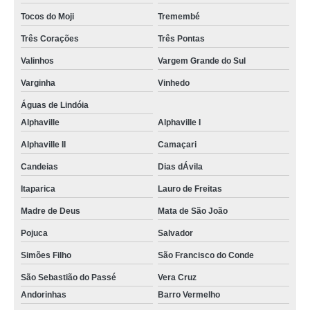
Tocos do Moji
Tremembé
Três Corações
Três Pontas
Valinhos
Vargem Grande do Sul
Varginha
Vinhedo
Águas de Lindóia
Alphaville
Alphaville I
Alphaville II
Camaçari
Candeias
Dias dÁvila
Itaparica
Lauro de Freitas
Madre de Deus
Mata de São João
Pojuca
Salvador
Simões Filho
São Francisco do Conde
São Sebastião do Passé
Vera Cruz
Andorinhas
Barro Vermelho