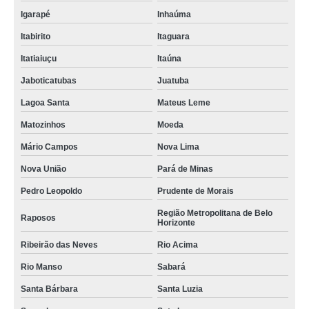
Igarapé
Inhaúma
Itabirito
Itaguara
Itatiaiuçu
Itaúna
Jaboticatubas
Juatuba
Lagoa Santa
Mateus Leme
Matozinhos
Moeda
Mário Campos
Nova Lima
Nova União
Pará de Minas
Pedro Leopoldo
Prudente de Morais
Região Metropolitana de Belo
Raposos
Horizonte
Ribeirão das Neves
Rio Acima
Rio Manso
Sabará
Santa Bárbara
Santa Luzia