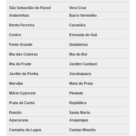
São Sebastião do Passé
Vera Cruz
Andorinhas
Barro Vermelho
Bento Ferreira
Caratoíra
Centro
Enseada do Suá
Fonte Grande
Goiabeiras
Ilha das Caieiras
Ilha do Boi
Ilha do Frade
Jardim Camburi
Jardim da Penha
Jucutuquara
Maruípe
Mata da Praia
Mário Cypreste
Piedade
Praia do Canto
República
Romão
Santa Marta
Apucarana
Arapongas
Campina da Lagoa
Campo Mourão