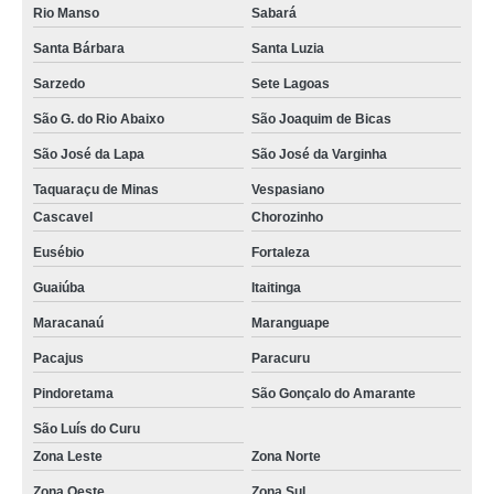
Rio Manso
Sabará
Santa Bárbara
Santa Luzia
Sarzedo
Sete Lagoas
São G. do Rio Abaixo
São Joaquim de Bicas
São José da Lapa
São José da Varginha
Taquaraçu de Minas
Vespasiano
Cascavel
Chorozinho
Eusébio
Fortaleza
Guaiúba
Itaitinga
Maracanaú
Maranguape
Pacajus
Paracuru
Pindoretama
São Gonçalo do Amarante
São Luís do Curu
Zona Leste
Zona Norte
Zona Oeste
Zona Sul