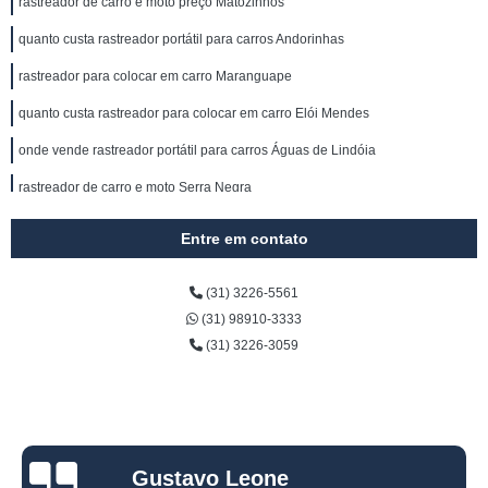
rastreador de carro e moto preço Matozinhos
quanto custa rastreador portátil para carros Andorinhas
rastreador para colocar em carro Maranguape
quanto custa rastreador para colocar em carro Elói Mendes
onde vende rastreador portátil para carros Águas de Lindóia
rastreador de carro e moto Serra Negra
onde vende rastreador para colocar em carro Paracuru
Entre em contato
onde vende rastreador portátil para veículos Piedade
(31) 3226-5561
quanto custa rastreador via satelite para carros Umuarama
(31) 98910-3333
rastreador portátil para carros Maranhão
(31) 3226-3059
quanto custa rastreador de carro com escuta São José da Varginha
rastreador de veiculos portatil Itaparica
rastreador via satelite para carros preço Bueno Brandão
Gustavo Leone
rastreador discreto para carros Candeias