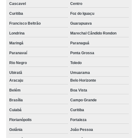
Cascavel
Centro
Curitiba
Foz do Iguaçu
Francisco Beltrão
Guarapuava
Londrina
Marechal Cândido Rondon
Maringá
Paranaguá
Paranavaí
Ponta Grossa
Rio Negro
Toledo
Ubiratã
Umuarama
Aracaju
Belo Horizonte
Belém
Boa Vista
Brasília
Campo Grande
Cuiabá
Curitiba
Florianópolis
Fortaleza
Goiânia
João Pessoa