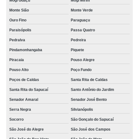
onde vende rastreador de carro e moto Florestal
Mogi Guaçu
Mogi Mirim
Monte Sião
Monte Verde
rastreador portátil para carros preço Francisco Beltrão
Ouro Fino
Paraguaçu
rastreador portátil para carros Maranhão
Paraisópolis
Passa Quatro
quanto custa rastreador portátil para veículos São Joaquim de Bicas
Pedralva
Pedreira
onde vende rastreador de carro e moto Florestal
Pindamonhangaba
Piquete
rastreador via satelite para carros Casa Branca
Piracaia
Pouso Alegre
rastreador portátil para veículos São José da Varginha
Pouso Alto
Poço Fundo
quanto custa rastreador de carro e moto Mata da Praia
Poços de Caldas
Santa Rita de Caldas
rastreador portátil para veículos preço Cambuquira
Santa Rita do Sapucaí
Santo Antônio do Jardim
onde vende rastreador movel para carros Vera Cruz
Senador Amaral
Senador José Bento
rastreador portátil para carros preço Francisco Beltrão
Serra Negra
Silvianópolis
onde vende rastreador para colocar em carro Paracuru
Socorro
São Gonçalo do Sapucaí
quanto custa rastreador para carro e moto Contagem
São José do Alegre
São José dos Campos