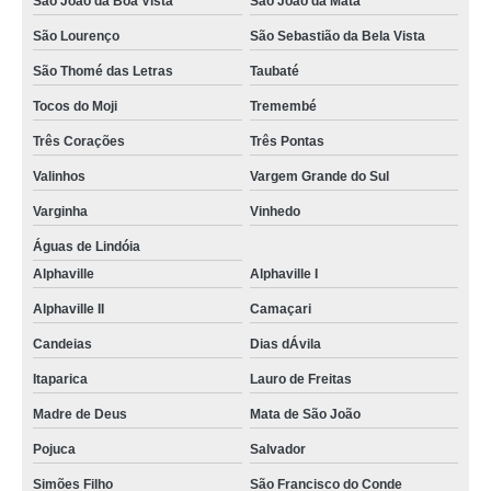
São João da Boa Vista
São João da Mata
São Lourenço
São Sebastião da Bela Vista
São Thomé das Letras
Taubaté
Tocos do Moji
Tremembé
Três Corações
Três Pontas
Valinhos
Vargem Grande do Sul
Varginha
Vinhedo
Águas de Lindóia
Alphaville
Alphaville I
Alphaville II
Camaçari
Candeias
Dias dÁvila
Itaparica
Lauro de Freitas
Madre de Deus
Mata de São João
Pojuca
Salvador
Simões Filho
São Francisco do Conde