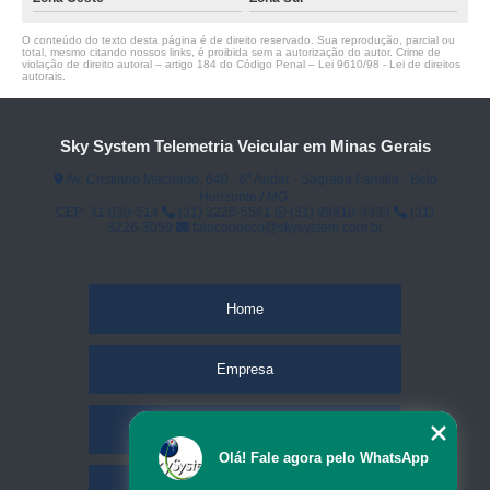
O conteúdo do texto desta página é de direito reservado. Sua reprodução, parcial ou
total, mesmo citando nossos links, é proibida sem a autorização do autor. Crime de
violação de direito autoral – artigo 184 do Código Penal –
Lei 9610/98 - Lei de direitos
autorais
.
Sky System Telemetria Veicular em Minas Gerais
Av. Cristiano Machado, 640 - 6⁰ Andar - Sagrada Família - Belo
Horizonte / MG.
CEP: 31.030-514
(31) 3226-5561
(31) 98910-3333
(31)
3226-3059
faleconosco@skysystem.com.br
Home
Empresa
Missão
Olá! Fale agora pelo WhatsApp
Serviços