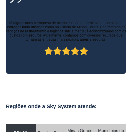
quanto custa rastreador de carro com escuta São José da Varginha
rastreador de carro portatil B. Jesus do Amparo
Há alguns anos a empresa de minha esposa necessitava de controlar as
entregas tanto urbanas como no Estado de Minas Gerais. Contratamos os
rastreador de carro portatil preço Piedade
serviços de rastreamento e logística. Inicialmente já economizamos com os
custos com seguros. Atualmente, contamos com diversos recursos que
quanto custa rastreador de carro portatil Zona Sul
tornam as entregas mais rápidas, ágeis e seguras.
quanto custa rastreador portátil para veículos São Joaquim de Bicas
rastreador de carro com escuta Conceição do Rio Verde
onde vende rastreador via satélite para carros São Sebastião da Bela Vista
rastreador de carro e moto preço Matozinhos
quanto custa rastreador movel para carros Zona Sul
rastreador de veiculos portatil preço Pindamonhangaba
Regiões onde a Sky System atende:
rastreador para carro e moto preço Itajubá
quanto custa rastreador de carro e moto Mata da Praia
rastreador para carro e moto preço Itajubá
Minas Gerais -
Municípios do