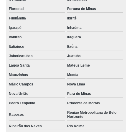
Florestal
Fortuna de Minas
Funilândia
Ibirité
Igarapé
Inhaúma
Itabirito
Itaguara
Itatiaiuçu
Itaúna
Jaboticatubas
Juatuba
Lagoa Santa
Mateus Leme
Matozinhos
Moeda
Mário Campos
Nova Lima
Nova União
Pará de Minas
Pedro Leopoldo
Prudente de Morais
Região Metropolitana de Belo
Raposos
Horizonte
Ribeirão das Neves
Rio Acima