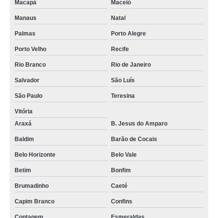
Macapá
Maceió
Manaus
Natal
Palmas
Porto Alegre
Porto Velho
Recife
Rio Branco
Rio de Janeiro
Salvador
São Luís
São Paulo
Teresina
Vitória
Araxá
B. Jesus do Amparo
Baldim
Barão de Cocais
Belo Horizonte
Belo Vale
Betim
Bonfim
Brumadinho
Caeté
Capim Branco
Confins
Contagem
Esmeraldas