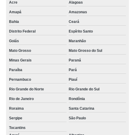
Acre
Alagoas
rastreador de carro portatil preço Piedade
Amapá
Amazonas
rastreador para carro e moto São Gonçalo do Amarante
Bahia
Ceará
quanto custa rastreador para colocar em carro Elói Mendes
Distrito Federal
Espírito Santo
quanto custa rastreador via satélite para carros Estiva
Goiás
Maranhão
rastreador movel para carros preço Santa Catarina
Mato Grosso
Mato Grosso do Sul
quanto custa rastreador portátil para carros Andorinhas
Minas Gerais
Paraná
rastreador para colocar em carro preço Centro
Paraíba
Pará
rastreador via satélite para carros Contagem
Pernambuco
Piauí
onde vende rastreador para carro e moto Caconde
Rio Grande do Norte
Rio Grande do Sul
onde vende rastreador de carro com escuta Itaitinga
Rio de Janeiro
Rondônia
rastreador de carro com escuta preço Goiás
Roraima
Santa Catarina
quanto custa rastreador via satelite para carros Umuarama
Sergipe
São Paulo
Tocantins
rastreador de carro com escuta preço Goiás