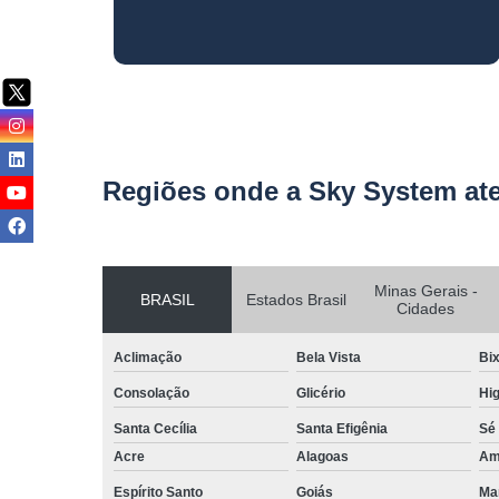
Regiões onde a Sky System at
Minas Gerais -
BRASIL
Estados Brasil
Cidades
Aclimação
Bela Vista
Bix
Consolação
Glicério
Hig
Santa Cecília
Santa Efigênia
Sé
Acre
Alagoas
Am
Espírito Santo
Goiás
Ma