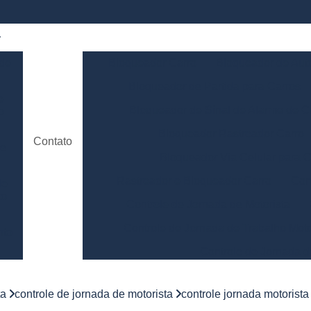
 de
Bloqueador Carro
Bloqueador de Aut
Bloqueador de Partida para Carros
e
Bloqueador de Sinal de Alarme de C
o
Bloqueador Rastreador Carro
Contato
de
Bloqueador Via Celular para C
Rastreador e Bloqueador Carro
Con
de
to
Controle de Jornada de Motorista
Controle de Jornada de Trabalho Moto
nto
Controle de Jornada d
e
Controle de Jornada do Motorista Minas 
ta
controle de jornada de motorista
controle jornada motorista
Controle de Jornada Motorista
Co
e