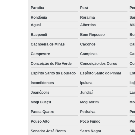
Paraíba
Pará
Pe
Rondônia
Roraima
San
Aguaí
Albertina
Al
Baependi
Bom Repouso
Bo
Cachoeira de Minas
Caconde
Ca
Campestre
Campinas
Ca
Conceição do Rio Verde
Conceição dos Ouros
Co
Espírito Santo do Dourado
Espírito Santo do Pinhal
Est
Inconfidentes
Ipuiuna
Ita
Joanópolis
Jundiaí
La
Mogi Guaçu
Mogi Mirim
Mo
Passa Quatro
Pedralva
Pe
Pouso Alto
Poço Fundo
Po
Senador José Bento
Serra Negra
Sil