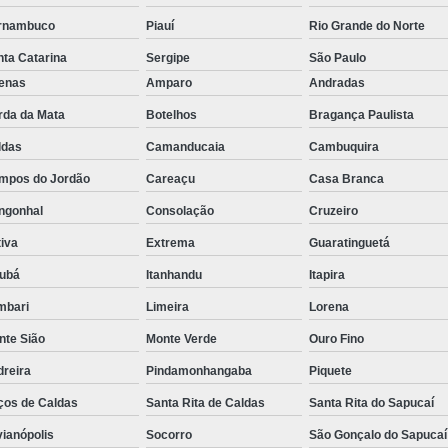
Rastreador de Caminhão Minas Ge
rnambuco
Piauí
Rio Grande do Norte
ta Catarina
Sergipe
São Paulo
Rastreador para Caminhão
Ra
fenas
Amparo
Andradas
Rastreador Satelital para Caminhões
rda da Mata
Botelhos
Bragança Paulista
Rastreamento de Caminhão Via Satélite
ldas
Camanducaia
Cambuquira
Empresa de Rastreador Veicular
Emp
mpos do Jordão
Careaçu
Casa Branca
Rastreador de Automóveis
Rastreador d
ngonhal
Consolação
Cruzeiro
Rastreador de Carro Minas Ger
iva
Extrema
Guaratinguetá
Rastreador para Carros
jubá
Itanhandu
Itapira
Rastreador Veicular para Carros de 
mbari
Limeira
Lorena
Rastreador Veicular Particular
Gps Ras
nte Sião
Monte Verde
Ouro Fino
Rastreador do Carro
Rastread
dreira
Pindamonhangaba
Piquete
Rastreador Gps para Carro
Rastr
ços de Caldas
Santa Rita de Caldas
Santa Rita do Sapucaí
Rastreador para Carros com Escut
vianópolis
Socorro
São Gonçalo do Sapucaí