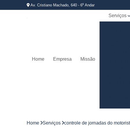
Av. Cristiano Machado, 640 - 6⁰ Andar
Serviços
Bloqueador
carros
Controle d
jornadas d
motorista
Home
Empresa
Missão
Controles 
frota
Empresas 
rastreamen
veicular
Gerenciame
de frotas
Gestão d
frotas
Home
Serviços
controle de jornadas do motoris
Gestão d