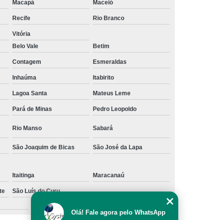
Macapá
Maceió
os
Empresa de Rastreamento Veicular
Recife
Rio Branco
to Veicular Belo Horizonte
Vitória
nto Veicular Minas Gerais
Belo Vale
Betim
 de Rastreamento Veicular
Contagem
Esmeraldas
treamento
Rastreamento Automotivo
Inhaúma
Itabirito
streamento e Monitoramento Veicular
Lagoa Santa
Mateus Leme
de Fadiga
Detector de Fadiga do Motorista
Pará de Minas
Pedro Leopoldo
Sensor Anti Fadiga
Sensor de Fadiga
Rio Manso
Sabará
Sensor de Fadiga para Caminhões
São Joaquim de Bicas
São José da Lapa
 Sono para Motorista
Sensor Fadiga
r
Camera Veicular Gravador
Itaitinga
Maracanaú
dor
Gravador de Imagens Veiculares
te
São Luís do Curu
Zona Sul
r Digital Veicular
Gravador Dvr Veicular
Olá! Fale agora pelo WhatsApp