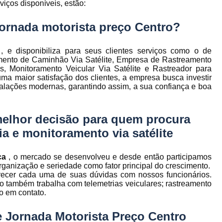
viços disponíveis, estão:
to
Gerenciamento de Frota de Empresa
Gerenciamento de
jornada motorista preço Centro?
to
Gerenciamento de Frota Espe
 e disponibiliza para seus clientes serviços como o de
Gerenciamento de Frota Manutenção
de
amento de Caminhão Via Satélite, Empresa de Rastreamento
 Monitoramento Veicular Via Satélite e Rastreador para
Gerenciamento de Frota para Emp
ma maior satisfação dos clientes, a empresa busca investir
e
talações modernas, garantindo assim, a sua confiança e boa
Empresa de Gestão de Frota de Veículos
Gestão de Frota
Gestão de Frota 
melhor decisão para quem procura
e
Gestão de Frota Belo Horizont
os
ria e monitoramento via satélite
Gestão de Frota de Veículos P
ra
e
ica
, o mercado se desenvolveu e desde então participamos
Gestão de Frota Minas Gerais
Gestão 
 de
ganização e seriedade como fator principal do crescimento.
Gestão de Frota de Veículos
Ges
arecer cada uma de suas dúvidas com nossos funcionários.
o também trabalha com telemetrias veiculares; rastreamento
Gestão de Frota de Veículos Minas Gerais
do em contato.
s
Gestão de Veículos
Gestão de Veículos
a
e Jornada Motorista Preço Centro