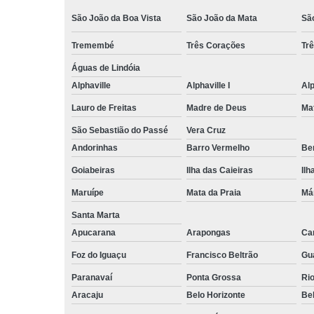
São João da Boa Vista
São João da Mata
Sã
Tremembé
Três Corações
Tr
Águas de Lindóia
Alphaville
Alphaville I
Alp
Lauro de Freitas
Madre de Deus
Ma
São Sebastião do Passé
Vera Cruz
Andorinhas
Barro Vermelho
Ben
Goiabeiras
Ilha das Caieiras
Ilh
Maruípe
Mata da Praia
Má
Santa Marta
Apucarana
Arapongas
Ca
Foz do Iguaçu
Francisco Beltrão
Gu
Paranavaí
Ponta Grossa
Ri
Aracaju
Belo Horizonte
Be