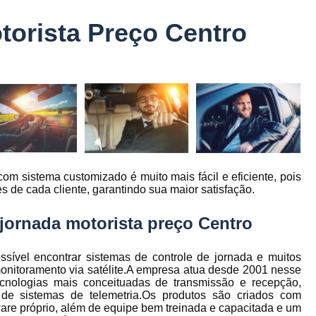
Controle Jornada de Trabalho Motorista
torista Preço Centro
nto
Controle de Abastecimento de Combust
Controle de Abastecimento de Veícu
tos
s
Controle de Frota
Controle de Frota Be
r
Controle de Frota de Caminhõe
Controle de Manutenção de Frota de
es
s
Sistema de Fadiga
Empresa de Rast
com sistema customizado é muito mais fácil e eficiente, pois
es
Empresa de Rastreadores de Veicul
 de cada cliente, garantindo sua maior satisfação.
es
Empresa de Rastreamento de Moto
es
 jornada motorista preço Centro
Empresa de Rastreamento por Sat
es
Empresa Rastreadores
Empresa Rastre
sível encontrar sistemas de controle de jornada e muitos
s
e monitoramento via satélite.A empresa atua desde 2001 nesse
Gerenciamento de Frota Belo Horizon
cnologias mais conceituadas de transmissão e recepção,
to
 de sistemas de telemetria.Os produtos são criados com
Gerenciamento de Frota de Caminh
tware próprio, além de equipe bem treinada e capacitada e um