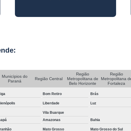
Rastreador de Carro e Moto
Rastreador de Veiculos Portatil
Rastreador Movel para Carro
Rastreador para Colocar em Car
ende:
Rastreador Portátil para Veículos
Bloqueador e Rastreador Automotiv
Gps Veicular Rastreado
Região
Região
Municípios do
Região Central
Metropolitana de
Metropolitana d
Rastreador Automotivo Belo Horizont
Paraná
Belo Horizonte
Fortaleza
Rastreador e Bloqueador Automotivo
iga
Bom Retiro
Brás
Rastreador e Bloqueador Veicula
ienópolis
Liberdade
Luz
Rastreador Gps Automotivo
Vila Buarque
Empresa de Rastreamento de Caminhõe
apá
Amazonas
Bahia
Rastreador de Caminhão
Ras
ranhão
Mato Grosso
Mato Grosso do Sul