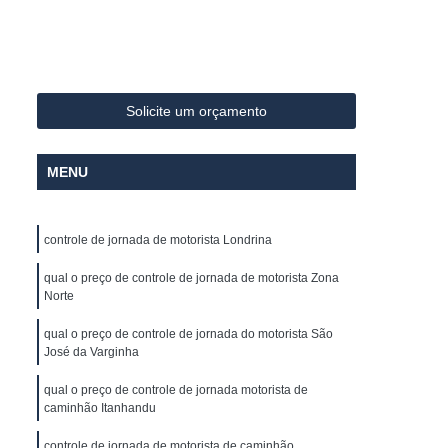
Sistema Avançado de Assistência ao Motorista
ivel
Controle de Abastecimento de Frota
los
Controle de Combustivel de Frota
Solicite um orçamento
lo Horizonte
Controle de Frota Caminhões
s
Controle de Frota Minas Gerais
MENU
 Caminhões
Controle e Gestão de Frotas
reador
Empresa de Rastreador de Veiculo
controle de jornada de motorista Londrina
os
Empresa de Rastreamento de Carro
qual o preço de controle de jornada de motorista Zona
Empresa de Rastreamento de Veículo
Norte
élite
Empresa Rastreador Veicular
qual o preço de controle de jornada do motorista São
José da Varginha
amento de Veículos
Gerenciamento de Frota
te
Gerenciamento de Frota Caminhões
qual o preço de controle de jornada motorista de
caminhão Itanhandu
ões
Gerenciamento de Frota de Carros
controle de jornada de motorista de caminhão