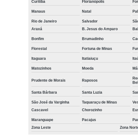
Curitiba
Florianópolis
For
Manaus
Natal
Pa
Rio de Janeiro
Salvador
Sã
Araxá
B. Jesus do Amparo
Ba
Bonfim
Brumadinho
Ca
Florestal
Fortuna de Minas
Fun
Itaguara
Itatiaiuçu
Ita
Matozinhos
Moeda
Má
Reg
Prudente de Morais
Raposos
Bel
Santa Bárbara
Santa Luzia
Sa
São José da Varginha
Taquaraçu de Minas
Ve
Cascavel
Chorozinho
Eu
Maranguape
Pacajus
Pa
Zona Leste
Zona Nort