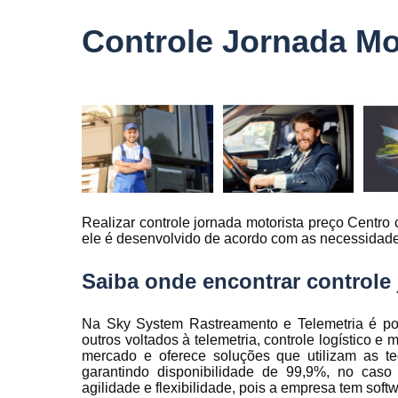
veículo
Controle Jornada Mo
Monitorame
de frotas
Monitoramen
veiculare
Rastreado
carro
Rastreador
automotivo
Realizar controle jornada motorista preço Centro 
Rastreador
ele é desenvolvido de acordo com as necessidades
de caminhõ
Rastreador
Saiba onde encontrar controle
de carros
Rastreador
Na Sky System Rastreamento e Telemetria é pos
para carro
outros voltados à telemetria, controle logístico 
mercado e oferece soluções que utilizam as te
Rastreamen
garantindo disponibilidade de 99,9%, no caso
de carro
agilidade e flexibilidade, pois a empresa tem sof