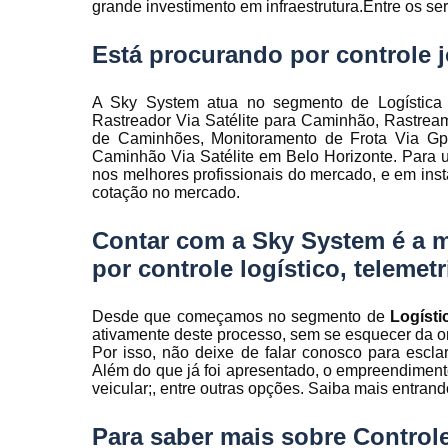
grande investimento em infraestrutura.Entre os ser
Rastreamen
de frota
Está procurando por controle 
Rastreamen
veicular
A Sky System atua no segmento de Logística ,
Sensores 
Rastreador Via Satélite para Caminhão, Rastre
fadiga
de Caminhões, Monitoramento de Frota Via Gps,
Caminhão Via Satélite em Belo Horizonte. Para u
Sistema d
nos melhores profissionais do mercado, e em ins
gravação
cotação no mercado.
veicular
Contar com a Sky System é a 
Sistema d
rastreament
por controle logístico, telemet
Sistemas pa
controle d
Desde que começamos no segmento de
Logíst
manutenção
ativamente deste processo, sem se esquecer da or
frota
Por isso, não deixe de falar conosco para escl
Além do que já foi apresentado, o empreendiment
Sistemas
veicular;, entre outras opções. Saiba mais entran
veiculare
Telemetri
Para saber mais sobre Control