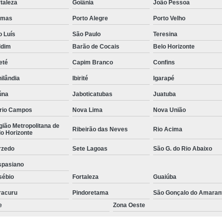
taleza
Goiânia
João Pessoa
Empresa de Rastreamento de Veícul
lmas
Porto Alegre
Porto Velho
Empresa de Rastreamen
o Luís
São Paulo
Teresina
Empresa de Rastreame
ldim
Barão de Cocais
Belo Horizonte
Empresa Especializada
eté
Capim Branco
Confins
Empresas de Monitoramento e Ras
ilândia
Ibirité
Igarapé
Rastreamento de Veículos
Ra
úna
Jaboticatubas
Juatuba
Rastreamento para Carros
Detector 
rio Campos
Nova Lima
Nova União
Detector de Fadiga para Motorista
ião Metropolitana de
Ribeirão das Neves
Rio Acima
o Horizonte
Sensor de Fadiga e Distração
rzedo
Sete Lagoas
São G. do Rio Abaixo
Sensor de Fadiga Vw
Sensor de
spasiano
Camera Gravadora Veicula
sébio
Fortaleza
Guaiúba
Cameras para Veiculos com Grava
racuru
Pindoretama
São Gonçalo do Amaran
e
Zona Oeste
Gravador de Video Veicular
Gravado