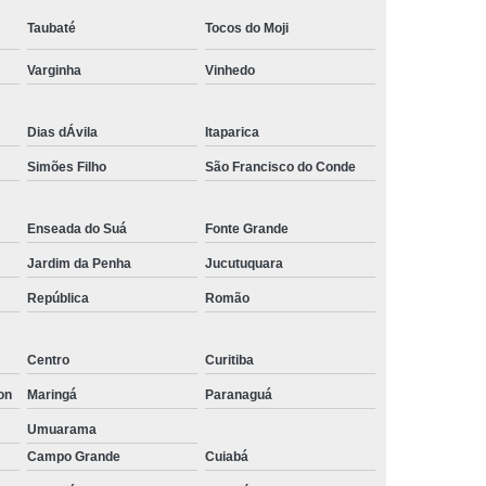
Empresa de Rastreamento de Automóveis
Taubaté
Tocos do Moji
de Carros
Rastreamento Carros Via Satélite
Varginha
Vinhedo
ps
Rastreamento de Carros
e
Rastreamento de Carros e Caminhões
Dias dÁvila
Itaparica
Simões Filho
São Francisco do Conde
 Gps
Rastreamento de Carros Minas Gerais
Rastreamento de Carros Via Satélite
Enseada do Suá
Fonte Grande
hões
Gestão de Frotas Rastreamento
Jardim da Penha
Jucutuquara
de Caminhões
Rastreamento de Frota Veicular
República
Romão
télite
Rastreamento de Frotas
Rastreamento de Frotas com Tecnologia Gps
Centro
Curitiba
is
Rastreamento e Gestão de Frotas
on
Maringá
Paranaguá
e Frotas
Rastreamento Frota Gps
Umuarama
Campo Grande
Cuiabá
Empresa de Rastreamento de Carros