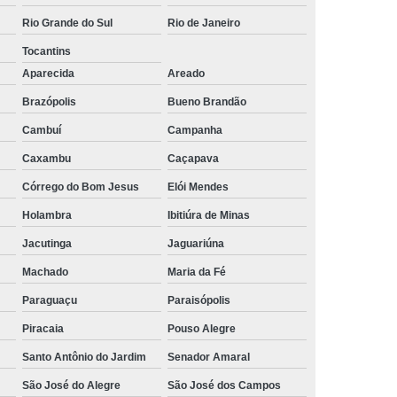
rais
Rastreador Gps para Caminhão
Rio Grande do Sul
Rio de Janeiro
Tocantins
streador para Caminhão Via Satélite
Aparecida
Areado
Rastreador Via Satélite para Caminhão
Brazópolis
Bueno Brandão
Sistema de Rastreamento de Caminhões
Cambuí
Campanha
resa Especializada em Rastreador de Carro
Caxambu
Caçapava
e Carro
Rastreador de Carro Belo Horizonte
Córrego do Bom Jesus
Elói Mendes
ais
Rastreador Gps para Carros
Holambra
Ibitiúra de Minas
Rastreador Veicular para Carro
Jacutinga
Jaguariúna
Empresa
Rastreador Veicular para Frota
Machado
Maria da Fé
treador para Carros
Rastreador de Carros
Paraguaçu
Paraisópolis
or em Carro
Rastreador Gps Carro
Piracaia
Pouso Alegre
eador no Carro
Rastreador para Carro
Santo Antônio do Jardim
Senador Amaral
a
Rastreador para Colocar no Carro
São José do Alegre
São José dos Campos