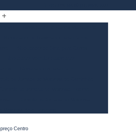
(31) 3226-5561
(31) 98910-3333
omóvel
Bloqueador de Carros Via Satelite
Bloqueador de Rastreador para Carros
arro
Bloqueador de Sinal para Carros
Bloqueador Veicular Rastreador
arros
Bloqueadores para Carro
trole da Jornada de Motorista de Caminhão
Controle de Jornada de Motorista Externo
rista
Controle de Jornada do Motorista
o Motorista Belo Horizonte
Gerais
Controle de Jornada dos Motoristas
 preço Centro
ntrole de Jornada Motorista de Caminhão