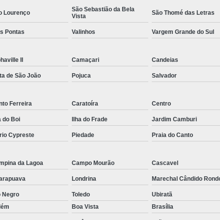
São Sebastião da Bela
Rastreador por Satelite para Carros
o Lourenço
São Thomé das Letras
Vista
Empresa Especializada em Rastreamento 
ês Pontas
Valinhos
Vargem Grande do Sul
Rastreamento de Carro G
Rastreamento de Carros Belo Horizont
haville II
Camaçari
Candeias
ta de São João
Pojuca
Salvador
Rastreamento de Carros e Caminhões Via
Rastreamento de Carros por Satélite
to Ferreira
Caratoíra
Centro
Rastreamento para Carros e Camin
a do Boi
Ilha do Frade
Jardim Camburi
Monitoramento e Rastreamento de Frotas 
rio Cypreste
Piedade
Praia do Canto
Rastreamento de Frota Via Sa
Rastreamento de Frotas Belo Horizonte
mpina da Lagoa
Campo Mourão
Cascavel
Rastreamento de Frotas Minas Gera
arapuava
Londrina
Marechal Cândido Rond
Rastreamento e Monitoramento d
o Negro
Toledo
Ubiratã
lém
Boa Vista
Brasília
Rastreamento Veicular Frotas