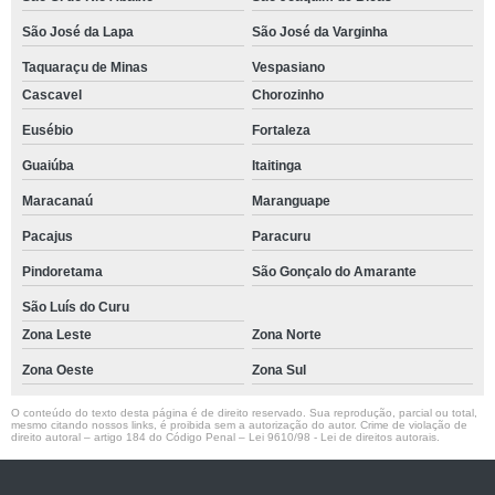
São José da Lapa
São José da Varginha
Taquaraçu de Minas
Vespasiano
Cascavel
Chorozinho
Eusébio
Fortaleza
Guaiúba
Itaitinga
Maracanaú
Maranguape
Pacajus
Paracuru
Pindoretama
São Gonçalo do Amarante
São Luís do Curu
Zona Leste
Zona Norte
Zona Oeste
Zona Sul
O conteúdo do texto desta página é de direito reservado. Sua reprodução, parcial ou total,
mesmo citando nossos links, é proibida sem a autorização do autor. Crime de violação de
direito autoral – artigo 184 do Código Penal –
Lei 9610/98 - Lei de direitos autorais
.