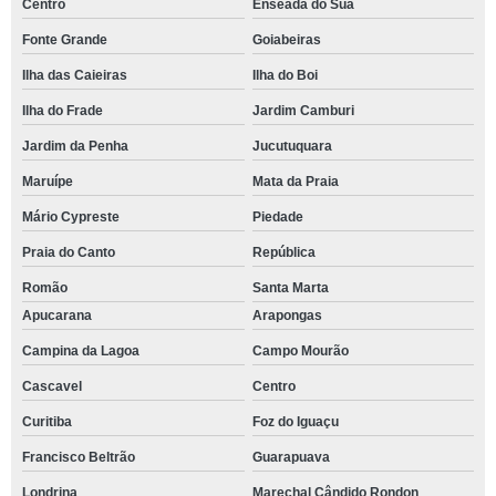
Centro
Enseada do Suá
Fonte Grande
Goiabeiras
Ilha das Caieiras
Ilha do Boi
Ilha do Frade
Jardim Camburi
Jardim da Penha
Jucutuquara
Maruípe
Mata da Praia
Mário Cypreste
Piedade
Praia do Canto
República
Romão
Santa Marta
Apucarana
Arapongas
Campina da Lagoa
Campo Mourão
Cascavel
Centro
Curitiba
Foz do Iguaçu
Francisco Beltrão
Guarapuava
Londrina
Marechal Cândido Rondon