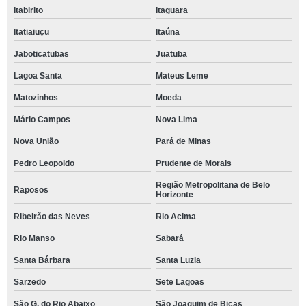
Itabirito
Itaguara
Itatiaiuçu
Itaúna
Jaboticatubas
Juatuba
Lagoa Santa
Mateus Leme
Matozinhos
Moeda
Mário Campos
Nova Lima
Nova União
Pará de Minas
Pedro Leopoldo
Prudente de Morais
Região Metropolitana de Belo
Raposos
Horizonte
Ribeirão das Neves
Rio Acima
Rio Manso
Sabará
Santa Bárbara
Santa Luzia
Sarzedo
Sete Lagoas
São G. do Rio Abaixo
São Joaquim de Bicas