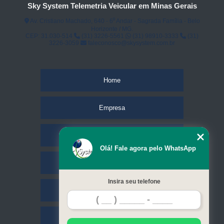
Sky System Telemetria Veicular em Minas Gerais
Av. Cristiano Machado, 640 - 6⁰ Andar - Sagrada Família - Belo
Horizonte / MG.
CEP: 31.030-514
(31) 3226-5561
(31) 98910-3333
(31)
3226-3059
faleconosco@skysystem.com.br
Home
Empresa
Missão
Olá! Fale agora pelo WhatsApp
Serviços
Insira seu telefone
Contato
Mapa do site