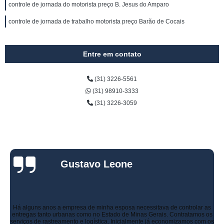
controle de jornada do motorista preço B. Jesus do Amparo
controle de jornada de trabalho motorista preço Barão de Cocais
Entre em contato
(31) 3226-5561
(31) 98910-3333
(31) 3226-3059
Gustavo Leone
Há alguns anos a empresa de minha esposa necessitava de controlar as
entregas tanto urbanas como no Estado de Minas Gerais. Contratamos os
serviços de rastreamento e logística. Inicialmente já economizamos com os