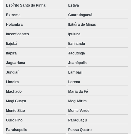
Espírito Santo do Pinhal
Estiva
Extrema
Guaratinguetá
Holambra
Ibitiúra de Minas
Inconfidentes
Ipuiuna
Itajubá
Itanhandu
Itapira
Jacutinga
Jaguariúna
Joanópolis
Jundiaí
Lambari
Limeira
Lorena
Machado
Maria da Fé
Mogi Guaçu
Mogi Mirim
Monte Sião
Monte Verde
Ouro Fino
Paraguaçu
Paraisópolis
Passa Quatro