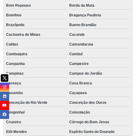
Bom Repouso
Borda da Mata
Botelhos
Bragança Paulista
Brazópolis
Bueno Brandão
Cachoeira de Minas
Caconde
Caldas
Camanducaia
Cambuquira
Cambuí
Campanha
Campestre
Campinas
Campos do Jordão
Careaçu
Casa Branca
Caxambu
Caçapava
Conceição do Rio Verde
Conceição dos Ouros
Congonhal
Consolação
Cruzeiro
Córrego do Bom Jesus
Elói Mendes
Espírito Santo do Dourado