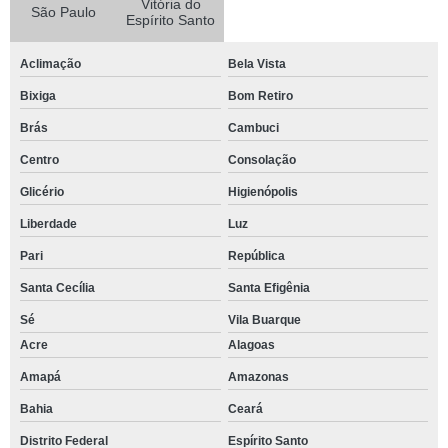
Vitória do
São Paulo
Espírito Santo
Aclimação
Bela Vista
Bixiga
Bom Retiro
Brás
Cambuci
Centro
Consolação
Glicério
Higienópolis
Liberdade
Luz
Pari
República
Santa Cecília
Santa Efigênia
Sé
Vila Buarque
Acre
Alagoas
Amapá
Amazonas
Bahia
Ceará
Distrito Federal
Espírito Santo