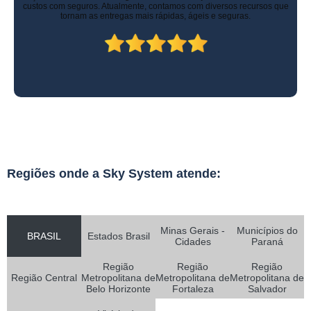
custos com seguros. Atualmente, contamos com diversos recursos que
tornam as entregas mais rápidas, ágeis e seguras.
Regiões onde a Sky System atende:
Minas Gerais -
Municípios do
BRASIL
Estados Brasil
Cidades
Paraná
Região
Região
Região
Região Central
Metropolitana de
Metropolitana de
Metropolitana de
Belo Horizonte
Fortaleza
Salvador