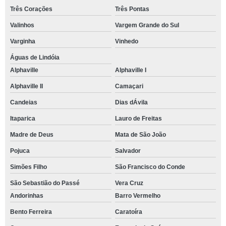
Três Corações
Três Pontas
Valinhos
Vargem Grande do Sul
Varginha
Vinhedo
Águas de Lindóia
Alphaville
Alphaville I
Alphaville II
Camaçari
Candeias
Dias dÁvila
Itaparica
Lauro de Freitas
Madre de Deus
Mata de São João
Pojuca
Salvador
Simões Filho
São Francisco do Conde
São Sebastião do Passé
Vera Cruz
Andorinhas
Barro Vermelho
Bento Ferreira
Caratoíra