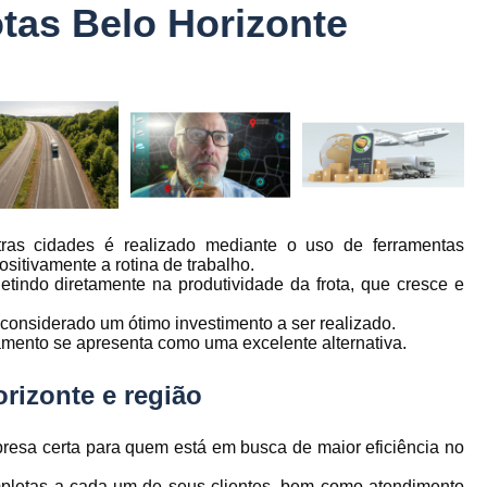
tas Belo Horizonte
Controle Jornada de Trabalho Motorista
nto
Controle de Abastecimento de Combust
Controle de Abastecimento de Veícu
tos
s
Controle de Frota
Controle de Frota Be
r
Controle de Frota de Caminhõe
Controle de Manutenção de Frota de
es
s
Sistema de Fadiga
Empresa de Rast
tras cidades é realizado mediante o uso de ferramentas
sitivamente a rotina de trabalho.
es
Empresa de Rastreadores de Veicul
etindo diretamente na produtividade da frota, que cresce e
es
Empresa de Rastreamento de Moto
r considerado um ótimo investimento a ser realizado.
es
treamento se apresenta como uma excelente alternativa.
Empresa de Rastreamento por Sat
es
Empresa Rastreadores
Empresa Rastre
rizonte e região
s
Gerenciamento de Frota Belo Horizon
to
resa certa para quem está em busca de maior eficiência no
Gerenciamento de Frota de Caminh
pletas a cada um de seus clientes, bem como atendimento