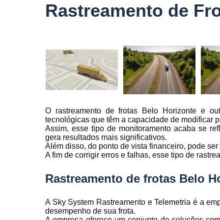
veículo
Rastreamento de Fro
Monitorame
de frotas
Monitoramen
veiculare
Rastreado
carro
Rastreador
automotivo
O rastreamento de frotas Belo Horizonte e ou
tecnológicas que têm a capacidade de modificar po
Rastreador
Assim, esse tipo de monitoramento acaba se refl
de caminhõ
gera resultados mais significativos.
Além disso, do ponto de vista financeiro, pode se
Rastreador
A fim de corrigir erros e falhas, esse tipo de ras
de carros
Rastreador
Rastreamento de frotas Belo Ho
para carro
Rastreamen
A Sky System Rastreamento e Telemetria é a emp
de carro
desempenho de sua frota.
A empresa oferece um conjunto de soluções com