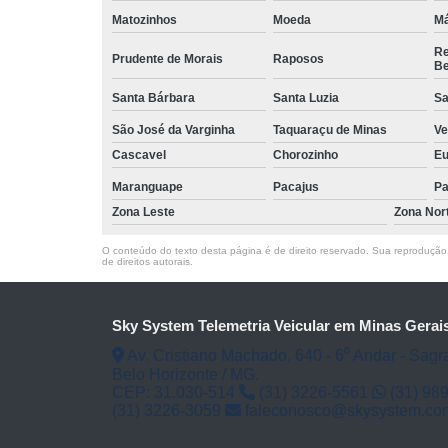
Matozinhos
Moeda
Má
Re
Prudente de Morais
Raposos
Be
Santa Bárbara
Santa Luzia
Sa
São José da Varginha
Taquaraçu de Minas
Ve
Cascavel
Chorozinho
Eu
Maranguape
Pacajus
Pa
Zona Leste
Zona Nor
O conteúdo do texto desta página é de direito reservado. Sua reprodução, 
de direitos autorais
.
Sky System Telemetria Veicular em Minas Gerai
Av. Cristiano Machado, 640 - 6⁰ Andar - Sagr
Belo Horizonte / MG.
CEP: 31.030-514
(31) 3226-5561
(31) 98
(31) 3226-3059
faleconosco@skysystem.co