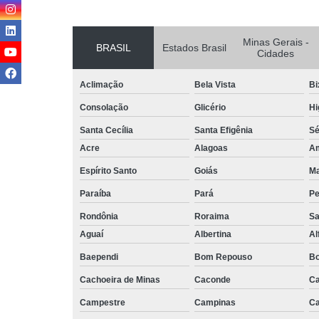
Minas Gerais -
BRASIL
Estados Brasil
Cidades
Aclimação
Bela Vista
Bi
Consolação
Glicério
Hi
Santa Cecília
Santa Efigênia
S
Acre
Alagoas
A
Espírito Santo
Goiás
M
Paraíba
Pará
P
Rondônia
Roraima
Sa
Aguaí
Albertina
Al
Baependi
Bom Repouso
Bo
Cachoeira de Minas
Caconde
Ca
Campestre
Campinas
Ca