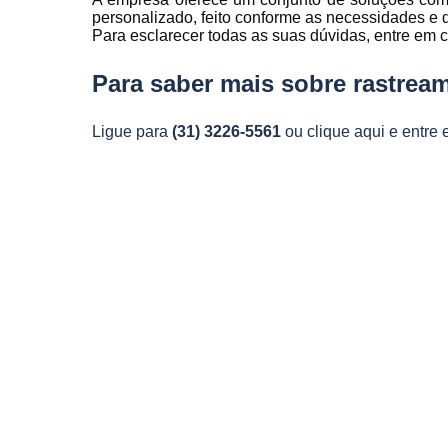
Rastreamen
personalizado, feito conforme as necessidades e
de frota
Para esclarecer todas as suas dúvidas, entre em
Rastreamen
Para saber mais sobre rastream
veicular
Sensores 
Ligue para
(31) 3226-5561
ou
clique aqui
e entre 
fadiga
Sistema d
gravação
veicular
Sistema d
rastreament
Sistemas pa
controle d
manutenção
frota
Sistemas
veiculare
Telemetri