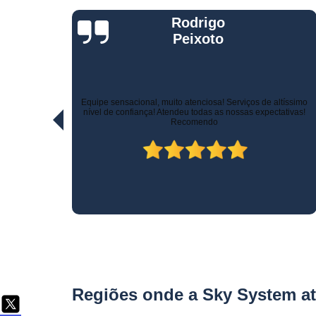
Telemetria
Jorge Eduardo
veiculare
Rizzotti
Quando comprei fui muito bem atendido na hora da venda e
ltíssimo
pelo suporte! Não demoraram para marcar a instalação e o
ativas!
técnico tomou todo cuidado com meu carro. Estou trocando de
veículo e vou instalar no outro! Recomendo!
Regiões onde a Sky System a