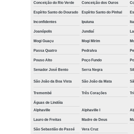
Conceição do Rio Verde
Conceição dos Ouros
Co
Espírito Santo do Dourado
Espírito Santo do Pinhal
Es
Inconfidentes
Ipuiuna
It
Joanópolis
Jundiaí
La
Mogi Guaçu
Mogi Mirim
Mo
Passa Quatro
Pedralva
Pe
Pouso Alto
Poço Fundo
Po
Senador José Bento
Serra Negra
Si
São João da Boa Vista
São João da Mata
Sã
Tremembé
Três Corações
Tr
Águas de Lindóia
Alphaville
Alphaville I
Al
Lauro de Freitas
Madre de Deus
Ma
São Sebastião do Passé
Vera Cruz