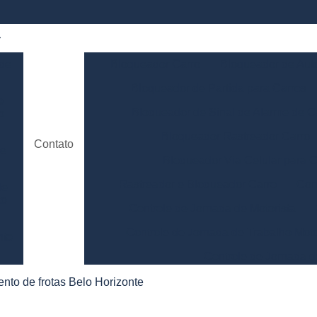
 de
Bloqueador Carro
Bloqueador de Aut
Bloqueador de Partida para Carros
e
Bloqueador de Sinal de Alarme de C
o
Bloqueador Rastreador Carro
Contato
de
Bloqueador Via Celular para C
Rastreador e Bloqueador Carro
Con
de
to
Controle de Jornada de Motorista
Controle de Jornada de Trabalho Moto
nto
Controle de Jornada d
e
Controle de Jornada do Motorista Minas 
ento de frotas Belo Horizonte
Controle de Jornada Motorista
Co
e