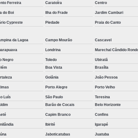
nto Ferreira
Caratoíra
Centro
Rastreador por Satelite para Carros
ha do Boi
Ilha do Frade
Jardim Camburi
Empresa Especializada em Rastreamento 
rio Cypreste
Piedade
Praia do Canto
Rastreamento de Carro G
Rastreamento de Carros Belo Horizont
mpina da Lagoa
Campo Mourão
Cascavel
Rastreamento de Carros e Caminhões Via
arapuava
Londrina
Marechal Cândido Rond
Rastreamento de Carros por Satélite
o Negro
Toledo
Ubiratã
elém
Boa Vista
Brasília
Rastreamento para Carros e Camin
rtaleza
Goiânia
João Pessoa
Monitoramento e Rastreamento de Frotas 
almas
Porto Alegre
Porto Velho
Rastreamento de Frota Via Sa
o Luís
São Paulo
Teresina
Rastreamento de Frotas Belo Horizonte
ldim
Barão de Cocais
Belo Horizonte
Rastreamento de Frotas Minas Gera
eté
Capim Branco
Confins
Rastreamento e Monitoramento d
nilândia
Ibirité
Igarapé
Rastreamento Veicular Frotas
aúna
Jaboticatubas
Juatuba