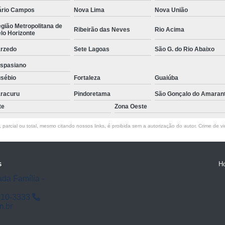
Empresa de Rastreamento de Veícul
rio Campos
Nova Lima
Nova União
Empresa de Rastreamen
gião Metropolitana de
Ribeirão das Neves
Rio Acima
lo Horizonte
Empresa de Rastreame
rzedo
Sete Lagoas
São G. do Rio Abaixo
Empresa Especializada
spasiano
Empresas de Monitoramento e Ras
sébio
Fortaleza
Guaiúba
Rastreamento de Veículos
Ra
racuru
Pindoretama
São Gonçalo do Amaran
te
Zona Oeste
Rastreamento para Carros
Detector 
Detector de Fadiga para Motorista
parcial ou total, mesmo citando nossos links, é proibida sem a autorização do autor. Crime de vi
Sensor de Fadiga e Distração
Sensor de Fadiga Vw
Sensor de
s
H
Camera Gravadora Veicula
ada Família -
Cameras para Veiculos com Grava
910-3333
m.br
Gravador de Video Veicular
Gravado