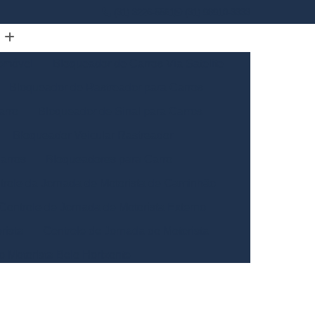
(31) 3226-5561
(31) 98910-3333
omóvel
Bloqueador de Carros Via Satelite
Bloqueador de Rastreador para Carros
arro
Bloqueador de Sinal para Carros
Bloqueador Veicular Rastreador
arros
Bloqueadores para Carro
trole da Jornada de Motorista de Caminhão
Controle de Jornada de Motorista Externo
rista
Controle de Jornada do Motorista
o Motorista Belo Horizonte
Gerais
Controle de Jornada dos Motoristas
ntrole de Jornada Motorista de Caminhão