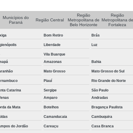
Rastreador de Carro e Moto
Região
Região
Municípios do
Rastreador de Veiculos Portatil
Região Central
Metropolitana de
Metropolitana d
Paraná
Belo Horizonte
Fortaleza
Rastreador Movel para Carro
xiga
Bom Retiro
Brás
Rastreador para Colocar em Car
gienópolis
Liberdade
Luz
Rastreador Portátil para Veículos
é
Vila Buarque
Bloqueador e Rastreador Automotiv
mapá
Amazonas
Bahia
Gps Veicular Rastreado
aranhão
Mato Grosso
Mato Grosso do Sul
Rastreador Automotivo Belo Horizont
ernambuco
Piauí
Rio Grande do Norte
Rastreador e Bloqueador Automotivo
nta Catarina
Sergipe
São Paulo
fenas
Amparo
Andradas
Rastreador e Bloqueador Veicula
rda da Mata
Botelhos
Bragança Paulista
Rastreador Gps Automotivo
ldas
Camanducaia
Cambuquira
Empresa de Rastreamento de Caminhõe
mpos do Jordão
Careaçu
Casa Branca
Rastreador de Caminhão
Ras