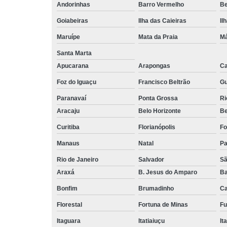
Andorinhas
Barro Vermelho
Be
Goiabeiras
Ilha das Caieiras
Il
Maruípe
Mata da Praia
Má
Santa Marta
Apucarana
Arapongas
Ca
Foz do Iguaçu
Francisco Beltrão
Gu
Paranavaí
Ponta Grossa
Ri
Aracaju
Belo Horizonte
B
Curitiba
Florianópolis
Fo
Manaus
Natal
P
Rio de Janeiro
Salvador
Sã
Araxá
B. Jesus do Amparo
Ba
Bonfim
Brumadinho
Ca
Florestal
Fortuna de Minas
Fu
Itaguara
Itatiaiuçu
It