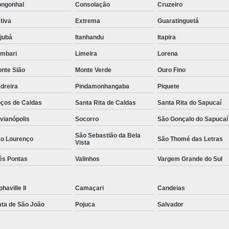
ngonhal
Consolação
Cruzeiro
Rastreador de Caminhão Minas Ge
tiva
Extrema
Guaratinguetá
Rastreador para Caminhão
Ra
ajubá
Itanhandu
Itapira
Rastreador Satelital para Caminhões
mbari
Limeira
Lorena
Rastreamento de Caminhão Via Satélite
nte Sião
Monte Verde
Ouro Fino
Empresa de Rastreador Veicular
Emp
dreira
Pindamonhangaba
Piquete
Rastreador de Automóveis
Rastreador d
ços de Caldas
Santa Rita de Caldas
Santa Rita do Sapucaí
Rastreador de Carro Minas Ger
lvianópolis
Socorro
São Gonçalo do Sapucaí
Rastreador para Carros
São Sebastião da Bela
o Lourenço
São Thomé das Letras
Vista
Rastreador Veicular para Carros de 
ês Pontas
Valinhos
Vargem Grande do Sul
Rastreador Veicular Particular
Gps Ras
Rastreador do Carro
Rastread
phaville II
Camaçari
Candeias
Rastreador Gps para Carro
Rastr
ta de São João
Pojuca
Salvador
Rastreador para Carros com Escut