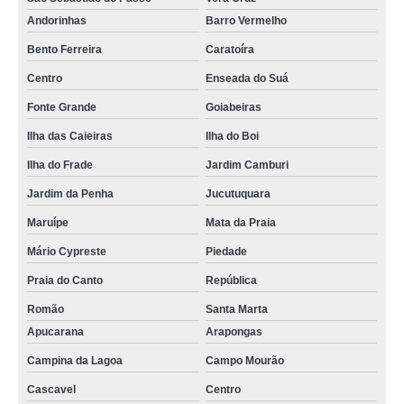
Andorinhas
Barro Vermelho
Bento Ferreira
Caratoíra
Centro
Enseada do Suá
Fonte Grande
Goiabeiras
Ilha das Caieiras
Ilha do Boi
Ilha do Frade
Jardim Camburi
Jardim da Penha
Jucutuquara
Maruípe
Mata da Praia
Mário Cypreste
Piedade
Praia do Canto
República
Romão
Santa Marta
Apucarana
Arapongas
Campina da Lagoa
Campo Mourão
Cascavel
Centro