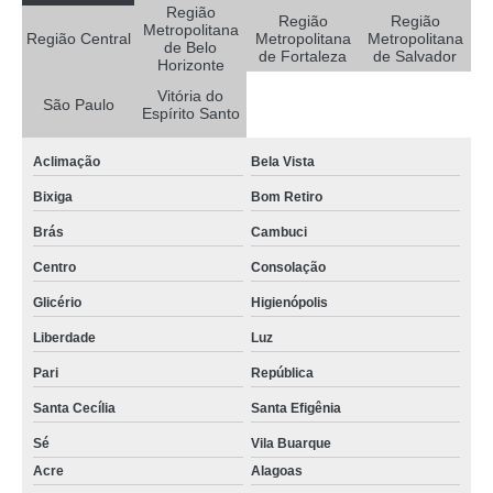
Região
Região
Região
Metropolitana
preço de rastreador para caminhão via satélite Mogi Mirim
Região Central
Metropolitana
Metropolitana
de Belo
de Fortaleza
de Salvador
Horizonte
sistema de rastreamento de caminhões Itatiaiuçu
Vitória do
São Paulo
rastreador de caminhão preço Araxá
Espírito Santo
rastreador veicular para caminhões preço Zona Oeste
Aclimação
Bela Vista
preço de rastreador e bloqueador de caminhão Itaguara
Bixiga
Bom Retiro
rastreamento de caminhão via satélite preço Igarapé
Brás
Cambuci
rastreador satelital para caminhões preço Brás
Centro
Consolação
empresa de rastreamento de caminhões telefone Porto Alegre
Glicério
Higienópolis
preço de rastreador e bloqueador de caminhão Itaguara
Liberdade
Luz
preço de rastreador veicular para caminhões Santa Cecília
Pari
República
rastreador de caminhão Alagoas
Santa Cecília
Santa Efigênia
Sé
Vila Buarque
instalação de rastreador em caminhão São João da Boa Vista
Acre
Alagoas
onde tem sistema de rastreamento de caminhões Paracuru