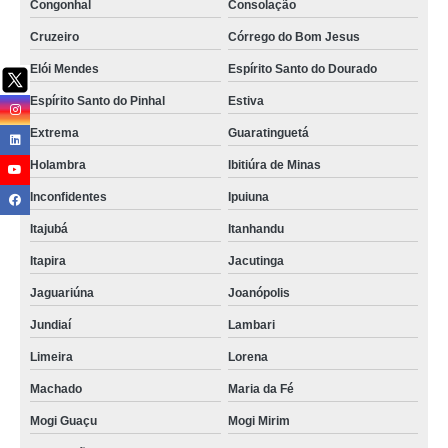
Congonhal
Consolação
Cruzeiro
Córrego do Bom Jesus
Elói Mendes
Espírito Santo do Dourado
Espírito Santo do Pinhal
Estiva
Extrema
Guaratinguetá
Holambra
Ibitiúra de Minas
Inconfidentes
Ipuiuna
Itajubá
Itanhandu
Itapira
Jacutinga
Jaguariúna
Joanópolis
Jundiaí
Lambari
Limeira
Lorena
Machado
Maria da Fé
Mogi Guaçu
Mogi Mirim