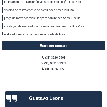
rastreamento de caminhão via satélite Conceição dos Ouros
sistema de rastreamento de caminhões preço Ipuiuna
preço de rastreador veicular para caminhões Santa Cecília
instalação de rastreador em caminhão São João da Boa Vista
rastreador para caminhão preço Borda da Mata
instalação de rastreador em caminhão preço Mário Cypreste
Entre em contato
preço de instalação de rastreador em caminhão Salvador
(31) 3226-5561
rastreador para caminhão via satélite Simões Filho
(31) 98910-3333
rastreador via satélite para caminhão Dias dÁvila
(31) 3226-3059
rastreador para caminhão via satélite preço Alphaville II
preço de rastreador gps para caminhão Maruípe
rastreador veicular para caminhões São Lourenço
Gustavo Leone
preço de rastreador satelital para caminhões Guaiúba