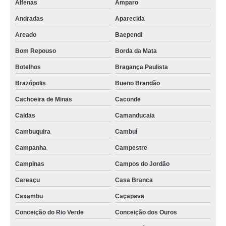
Alfenas
Amparo
rastreador veicular para caminhões preço Zona Oeste
Andradas
Aparecida
rastreador via satélite para caminhão preço Campanha
Areado
Baependi
instalação de rastreador em caminhão preço Mário Cypreste
Bom Repouso
Borda da Mata
empresa de rastreamento de caminhões telefone Porto Alegre
Botelhos
Bragança Paulista
rastreador e bloqueador de caminhão preço Centro
Brazópolis
Bueno Brandão
preço de rastreamento de caminhão via satélite Casa Branca
Cachoeira de Minas
Caconde
preço de rastreador de caminhão Campos do Jordão
Caldas
Camanducaia
rastreador via satélite para caminhão preço Campanha
Cambuquira
Cambuí
rastreador gps para caminhão Guaratinguetá
Campanha
Campestre
rastreador veicular para caminhões São Lourenço
Campinas
Campos do Jordão
Careaçu
Casa Branca
preço de rastreador gps para caminhão Maruípe
Caxambu
Caçapava
rastreamento de caminhão via satélite Conceição dos Ouros
Conceição do Rio Verde
Conceição dos Ouros