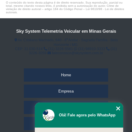
O conteúdo do texto desta página é de direito reservado. Sua reprodução, parcial ou
total, mesmo citando nossos links, é proibida sem a autorização do autor. Crime de
violação de direito autoral – artigo 184 do Código Penal –
Lei 9610/98 - Lei de direitos
autorais
.
Sky System Telemetria Veicular em Minas Gerais
Av. Cristiano Machado, 640 - 6⁰ Andar - Sagrada Família - Belo
Horizonte / MG.
CEP: 31.030-514
(31) 3226-5561
(31) 98910-3333
(31)
3226-3059
faleconosco@skysystem.com.br
Home
Empresa
Missão
Olá! Fale agora pelo WhatsApp
Serviços