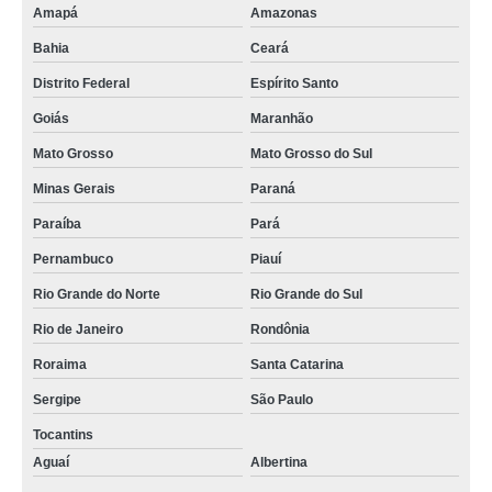
Amapá
Amazonas
preço de rastreador para caminhão Guaiúba
Bahia
Ceará
preço de rastreador para caminhão via satélite Mogi Mirim
Distrito Federal
Espírito Santo
empresa de rastreamento de caminhões São João da Boa Vista
Goiás
Maranhão
empresa de rastreamento de caminhões São João da Boa Vista
Mato Grosso
Mato Grosso do Sul
rastreador gps para caminhão preço Poço Fundo
Minas Gerais
Paraná
preço de rastreamento de caminhão via satélite Casa Branca
Paraíba
Pará
rastreador satelital para caminhões preço Brás
Pernambuco
Piauí
sistema de rastreamento de caminhões Itatiaiuçu
Rio Grande do Norte
Rio Grande do Sul
onde tem sistema de rastreamento de caminhões Paracuru
Rio de Janeiro
Rondônia
preço de rastreador satelital para caminhões Guaiúba
Roraima
Santa Catarina
preço de rastreador via satélite para caminhão Maringá
Sergipe
São Paulo
Tocantins
rastreador e bloqueador de caminhão preço Centro
Aguaí
Albertina
preço de rastreador via satélite para caminhão Maringá