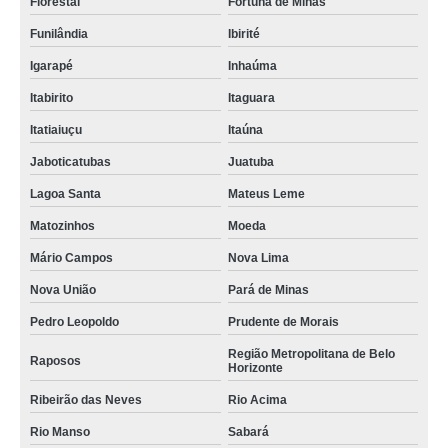
Florestal
Fortuna de Minas
Funilândia
Ibirité
Igarapé
Inhaúma
Itabirito
Itaguara
Itatiaiuçu
Itaúna
Jaboticatubas
Juatuba
Lagoa Santa
Mateus Leme
Matozinhos
Moeda
Mário Campos
Nova Lima
Nova União
Pará de Minas
Pedro Leopoldo
Prudente de Morais
Região Metropolitana de Belo
Raposos
Horizonte
Ribeirão das Neves
Rio Acima
Rio Manso
Sabará