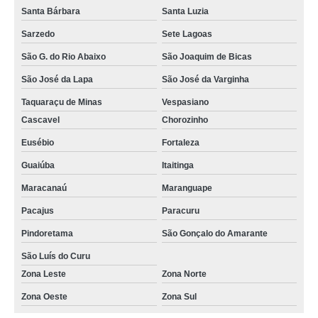
Santa Bárbara
Santa Luzia
Sarzedo
Sete Lagoas
São G. do Rio Abaixo
São Joaquim de Bicas
São José da Lapa
São José da Varginha
Taquaraçu de Minas
Vespasiano
Cascavel
Chorozinho
Eusébio
Fortaleza
Guaiúba
Itaitinga
Maracanaú
Maranguape
Pacajus
Paracuru
Pindoretama
São Gonçalo do Amarante
São Luís do Curu
Zona Leste
Zona Norte
Zona Oeste
Zona Sul