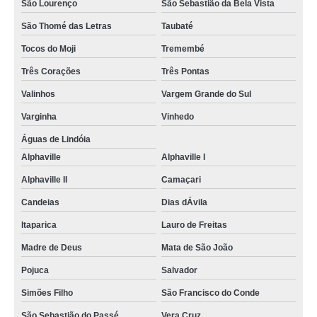
São Lourenço
São Sebastião da Bela Vista
São Thomé das Letras
Taubaté
Tocos do Moji
Tremembé
Três Corações
Três Pontas
Valinhos
Vargem Grande do Sul
Varginha
Vinhedo
Águas de Lindóia
Alphaville
Alphaville I
Alphaville II
Camaçari
Candeias
Dias dÁvila
Itaparica
Lauro de Freitas
Madre de Deus
Mata de São João
Pojuca
Salvador
Simões Filho
São Francisco do Conde
São Sebastião do Passé
Vera Cruz