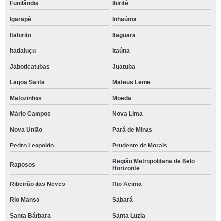
Funilândia
Ibirité
Igarapé
Inhaúma
Itabirito
Itaguara
Itatiaiuçu
Itaúna
Jaboticatubas
Juatuba
Lagoa Santa
Mateus Leme
Matozinhos
Moeda
Mário Campos
Nova Lima
Nova União
Pará de Minas
Pedro Leopoldo
Prudente de Morais
Região Metropolitana de Belo
Raposos
Horizonte
Ribeirão das Neves
Rio Acima
Rio Manso
Sabará
Santa Bárbara
Santa Luzia