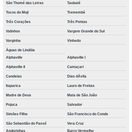
São Thomé das Letras
Taubaté
Tocos do Moji
Tremembé
Três Corações
Três Pontas
Valinhos
Vargem Grande do Sul
Varginha
Vinhedo
Águas de Lindóia
Alphaville
Alphaville I
Alphaville II
Camaçari
Candeias
Dias dÁvila
Itaparica
Lauro de Freitas
Madre de Deus
Mata de São João
Pojuca
Salvador
Simões Filho
São Francisco do Conde
São Sebastião do Passé
Vera Cruz
Andorinhas
Barro Vermelho