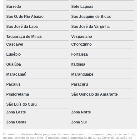
Sarzedo
Sete Lagoas
São G. do Rio Abaixo
São Joaquim de Bicas
São José da Lapa
São José da Varginha
Taquaraçu de Minas
Vespasiano
Cascavel
Chorozinho
Eusébio
Fortaleza
Guaiúba
Itaitinga
Maracanaú
Maranguape
Pacajus
Paracuru
Pindoretama
São Gonçalo do Amarante
São Luís do Curu
Zona Leste
Zona Norte
Zona Oeste
Zona Sul
O conteúdo do texto desta página é de direito reservado. Sua reprodução, parcial ou total,
mesmo citando nossos links, é proibida sem a autorização do autor. Crime de violação de