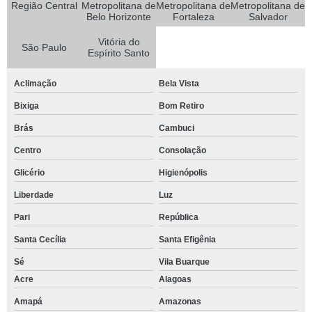
Região Central
Metropolitana de
Metropolitana de
Metropolitana de
Belo Horizonte
Fortaleza
Salvador
Vitória do
São Paulo
Espírito Santo
Aclimação
Bela Vista
Bixiga
Bom Retiro
Brás
Cambuci
Centro
Consolação
Glicério
Higienópolis
Liberdade
Luz
Pari
República
Santa Cecília
Santa Efigênia
Sé
Vila Buarque
Acre
Alagoas
Amapá
Amazonas