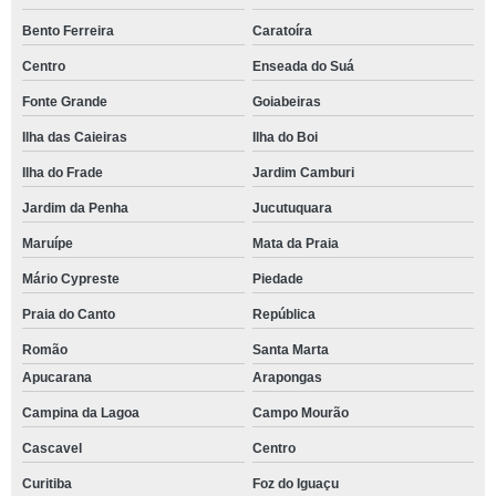
Bento Ferreira
Caratoíra
Centro
Enseada do Suá
Fonte Grande
Goiabeiras
Ilha das Caieiras
Ilha do Boi
Ilha do Frade
Jardim Camburi
Jardim da Penha
Jucutuquara
Maruípe
Mata da Praia
Mário Cypreste
Piedade
Praia do Canto
República
Romão
Santa Marta
Apucarana
Arapongas
Campina da Lagoa
Campo Mourão
Cascavel
Centro
Curitiba
Foz do Iguaçu