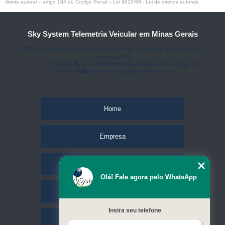
direito autoral – artigo 184 do Código Penal –
Lei 9610/98 - Lei de direitos autorais
.
Sky System Telemetria Veicular em Minas Gerais
Av. Cristiano Machado, 640 - 6⁰ Andar - Sagrada Família - Belo
Horizonte / MG.
CEP: 31.030-514
(31) 3226-5561
(31) 98910-3333
(31)
3226-3059
faleconosco@skysystem.com.br
Home
Empresa
Missão
Olá! Fale agora pelo WhatsApp
Serviços
Insira seu telefone
Contato