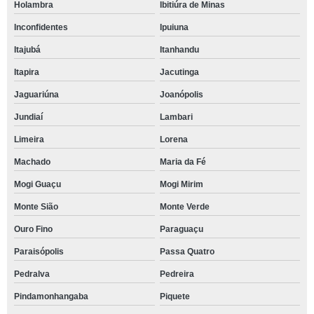
Holambra
Ibitiúra de Minas
Inconfidentes
Ipuiuna
Itajubá
Itanhandu
Itapira
Jacutinga
Jaguariúna
Joanópolis
Jundiaí
Lambari
Limeira
Lorena
Machado
Maria da Fé
Mogi Guaçu
Mogi Mirim
Monte Sião
Monte Verde
Ouro Fino
Paraguaçu
Paraisópolis
Passa Quatro
Pedralva
Pedreira
Pindamonhangaba
Piquete