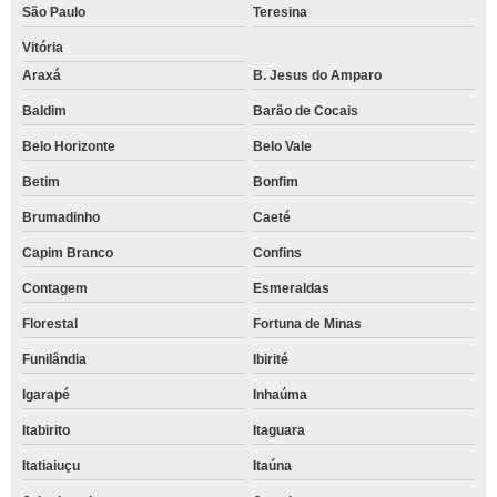
São Paulo
Teresina
Vitória
Araxá
B. Jesus do Amparo
Baldim
Barão de Cocais
Belo Horizonte
Belo Vale
Betim
Bonfim
Brumadinho
Caeté
Capim Branco
Confins
Contagem
Esmeraldas
Florestal
Fortuna de Minas
Funilândia
Ibirité
Igarapé
Inhaúma
Itabirito
Itaguara
Itatiaiuçu
Itaúna