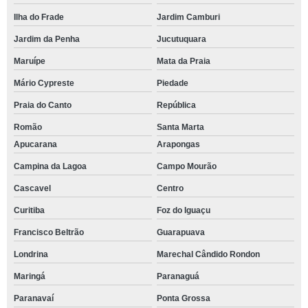
Ilha do Frade
Jardim Camburi
Jardim da Penha
Jucutuquara
Maruípe
Mata da Praia
Mário Cypreste
Piedade
Praia do Canto
República
Romão
Santa Marta
Apucarana
Arapongas
Campina da Lagoa
Campo Mourão
Cascavel
Centro
Curitiba
Foz do Iguaçu
Francisco Beltrão
Guarapuava
Londrina
Marechal Cândido Rondon
Maringá
Paranaguá
Paranavaí
Ponta Grossa