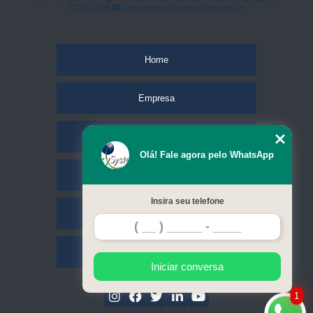
3226-3059
faleconosco@skysystem.com.br
Home
Empresa
Missão
Olá! Fale agora pelo WhatsApp
Serviços
Insira seu telefone
Contato
Mapa do site
Iniciar conversa
1