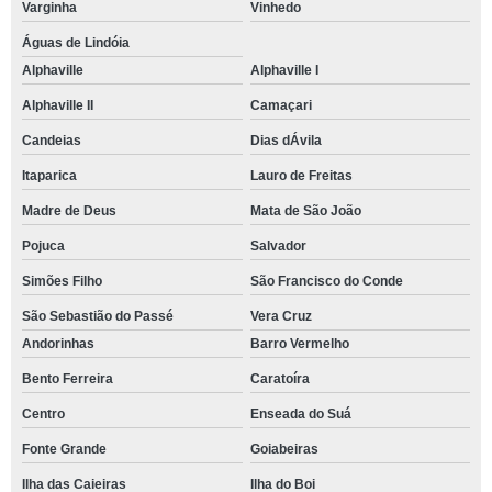
Varginha
Vinhedo
Águas de Lindóia
Alphaville
Alphaville I
Alphaville II
Camaçari
Candeias
Dias dÁvila
Itaparica
Lauro de Freitas
Madre de Deus
Mata de São João
Pojuca
Salvador
Simões Filho
São Francisco do Conde
São Sebastião do Passé
Vera Cruz
Andorinhas
Barro Vermelho
Bento Ferreira
Caratoíra
Centro
Enseada do Suá
Fonte Grande
Goiabeiras
Ilha das Caieiras
Ilha do Boi