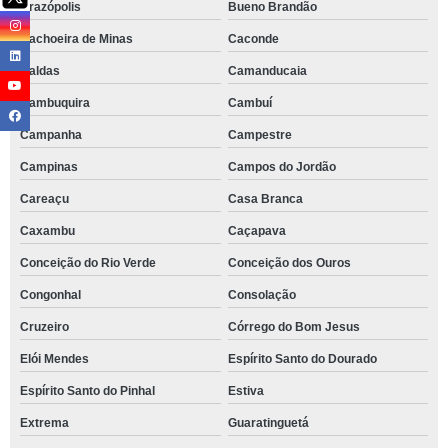
Brazópolis
Bueno Brandão
Cachoeira de Minas
Caconde
Caldas
Camanducaia
Cambuquira
Cambuí
Campanha
Campestre
Campinas
Campos do Jordão
Careaçu
Casa Branca
Caxambu
Caçapava
Conceição do Rio Verde
Conceição dos Ouros
Congonhal
Consolação
Cruzeiro
Córrego do Bom Jesus
Elói Mendes
Espírito Santo do Dourado
Espírito Santo do Pinhal
Estiva
Extrema
Guaratinguetá