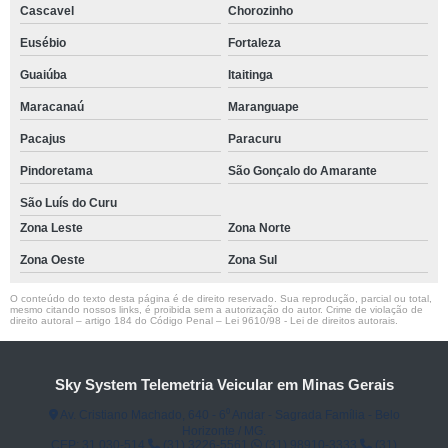
Cascavel
Chorozinho
Eusébio
Fortaleza
Guaiúba
Itaitinga
Maracanaú
Maranguape
Pacajus
Paracuru
Pindoretama
São Gonçalo do Amarante
São Luís do Curu
Zona Leste
Zona Norte
Zona Oeste
Zona Sul
O conteúdo do texto desta página é de direito reservado. Sua reprodução, parcial ou total,
mesmo citando nossos links, é proibida sem a autorização do autor. Crime de violação de
direito autoral – artigo 184 do Código Penal –
Lei 9610/98 - Lei de direitos autorais
.
Sky System Telemetria Veicular em Minas Gerais
Av. Cristiano Machado, 640 - 6⁰ Andar - Sagrada Família - Belo
Horizonte / MG.
CEP: 31.030-514
(31) 3226-5561
(31) 98910-3333
(31)