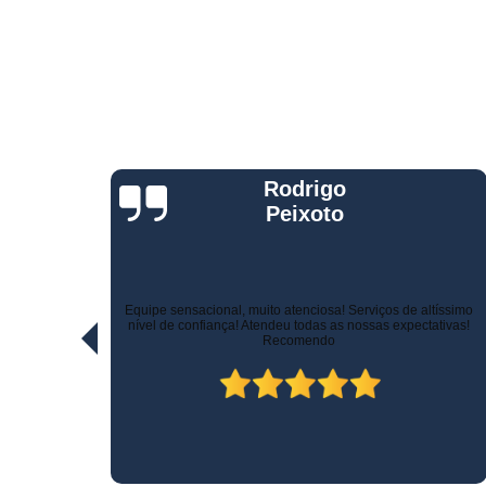
Telemetria
veiculare
Jorge Eduardo
Rizzotti
Quando comprei fui muito bem atendido na hora da venda e
ltíssimo
pelo suporte! Não demoraram para marcar a instalação e o
ativas!
técnico tomou todo cuidado com meu carro. Estou trocando de
veículo e vou instalar no outro! Recomendo!