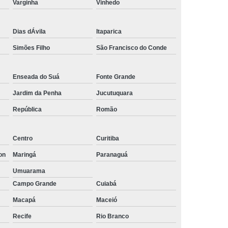
Varginha
Vinhedo
Empresa de Rastreamento de Automóveis
de Carros
Rastreamento Carros Via Satélite
Dias dÁvila
Itaparica
ps
Rastreamento de Carros
Simões Filho
São Francisco do Conde
e
Rastreamento de Carros e Caminhões
Enseada do Suá
Fonte Grande
 Gps
Rastreamento de Carros Minas Gerais
Jardim da Penha
Jucutuquara
Rastreamento de Carros Via Satélite
República
Romão
hões
Gestão de Frotas Rastreamento
de Caminhões
Rastreamento de Frota Veicular
Centro
Curitiba
télite
Rastreamento de Frotas
on
Maringá
Paranaguá
Rastreamento de Frotas com Tecnologia Gps
Umuarama
is
Rastreamento e Gestão de Frotas
Campo Grande
Cuiabá
Macapá
Maceió
e Frotas
Rastreamento Frota Gps
Recife
Rio Branco
Empresa de Rastreamento de Carros