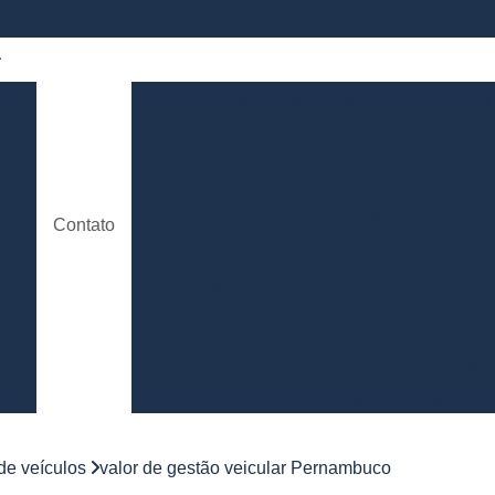
 de
Bloqueador Carro
Bloqueador de Aut
Bloqueador de Partida para Carros
e
Bloqueador de Sinal de Alarme de C
o
Bloqueador Rastreador Carro
Contato
de
Bloqueador Via Celular para C
Rastreador e Bloqueador Carro
Con
de
to
Controle de Jornada de Motorista
Controle de Jornada de Trabalho Moto
nto
Controle de Jornada d
e
Controle de Jornada do Motorista Minas 
 de veículos
valor de gestão veicular Pernambuco
Controle de Jornada Motorista
Co
e