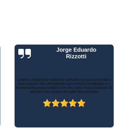
Gestão Frota de Veículos
Gest
s
s
Gestão Veicular de Frotas
Câmera 
Empresa de Monitoramento de Fr
Monitoramento de Caminhões po
Monitoramento de Frota Belo Horizont
Monitoramento de Frota Telemetr
Gustavo Leone
Monitoramento de Horímetro
Mo
Rastreamento e Monitoramento d
Há alguns anos a empresa de minha esposa necessitava de
Monitoramento de Veículos
Mon
controlar as entregas tanto urbanas como no Estado de Minas
Gerais. Contratamos os serviços de rastreamento e logística.
Inicialmente já economizamos com os custos com seguros.
Monitoramento Gps Veicu
Atualmente, contamos com diversos recursos que tornam as
entregas mais rápidas, ágeis e seguras.
Monitoramento Veicular Belo Horizont
Monitoramento Veicular em Tempo Re
Monitoramento Veicular por Câmeras
Monitoramento Veicular Via Satéli