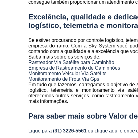
consegue também proporcionar um atendimento cui
Rastreamen
de frota
Excelência, qualidade e dedica
Rastreamen
logístico, telemetria e monitora
veicular
Sensores 
Se estiver procurando por controle logístico, tele
fadiga
empresa do ramo. Com a Sky System você pode 
contando com a qualidade e a excelência que vo
Sistema d
Saiba mais sobre os serviços de:
gravação
Rastreador Via Satélite para Caminhão
veicular
Empresa de Rastreamento de Caminhões
Sistema d
Monitoramento Veicular Via Satélite
rastreament
Monitoramento de Frota Via Gps
Em tudo que fazemos, carregamos o objetivo de s
Sistemas pa
logístico, telemetria e monitoramento via s
controle d
oferecemos outros serviços, como rastreamento ve
manutenção
mais informações.
frota
Para saber mais sobre Valor d
Sistemas
veiculare
Ligue para
(31) 3226-5561
ou
clique aqui
e entre 
Telemetri