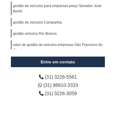
s
Gerenciamento de Frota de Veículos
gestão de veículos para empresas preço Senador José
Bento
 Frota e Transportes
gestão de veículos Campanha
cializada em Coleta de Resíduos
Gerenciamento de Frota Minas Gerais
gestão veículos Rio Branco
resas
Empresa de Gestão de Frota
valor de gestão de veículos empresas São Francisco do
Conde
Empresa Especializada em Gestão de Frota
Entre em contato
Automotiva
Gestão de Frota Automóvel
e
Gestão de Frota de Caminhões
(31) 3226-5561
esados
Gestão de Frota Logística
(31) 98910-3333
de Frotas Gps
Gestão de Estoque Veículos
(31) 3226-3059
tão de Frota de Veículos Belo Horizonte
Gestão de Frota de Veículos para Empresas
 Empresas
Gestão de Veículos para Empresas