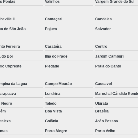
ês Pontas
Valinhos
Vargem Grande do Sul
Rastreador por Satelite para Carros
Empresa Especializada em Rastreamento 
haville II
Camaçari
Candeias
Rastreamento de Carro G
ta de São João
Pojuca
Salvador
Rastreamento de Carros Belo Horizont
to Ferreira
Caratoíra
Centro
Rastreamento de Carros e Caminhões Via
a do Boi
Ilha do Frade
Jardim Camburi
Rastreamento de Carros por Satélite
rio Cypreste
Piedade
Praia do Canto
Rastreamento para Carros e Camin
Monitoramento e Rastreamento de Frotas 
mpina da Lagoa
Campo Mourão
Cascavel
Rastreamento de Frota Via Sa
arapuava
Londrina
Marechal Cândido Rond
Rastreamento de Frotas Belo Horizonte
o Negro
Toledo
Ubiratã
Rastreamento de Frotas Minas Gera
lém
Boa Vista
Brasília
taleza
Goiânia
João Pessoa
Rastreamento e Monitoramento d
lmas
Porto Alegre
Porto Velho
Rastreamento Veicular Frotas