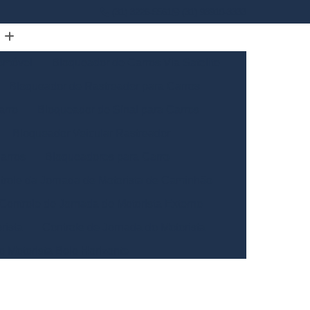
(31) 3226-5561
(31) 98910-3333
omóvel
Bloqueador de Carros Via Satelite
Bloqueador de Rastreador para Carros
arro
Bloqueador de Sinal para Carros
Bloqueador Veicular Rastreador
arros
Bloqueadores para Carro
trole da Jornada de Motorista de Caminhão
Controle de Jornada de Motorista Externo
rista
Controle de Jornada do Motorista
o Motorista Belo Horizonte
Gerais
Controle de Jornada dos Motoristas
ntrole de Jornada Motorista de Caminhão