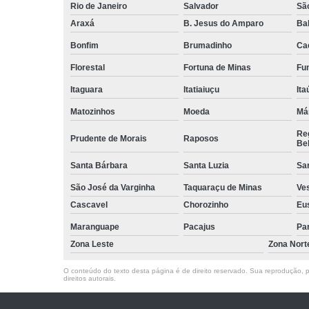
Rio de Janeiro
Salvador
Sã
Araxá
B. Jesus do Amparo
Ba
Bonfim
Brumadinho
Ca
Florestal
Fortuna de Minas
Fun
Itaguara
Itatiaiuçu
Ita
Matozinhos
Moeda
Má
Reg
Prudente de Morais
Raposos
Bel
Santa Bárbara
Santa Luzia
Sa
São José da Varginha
Taquaraçu de Minas
Ve
Cascavel
Chorozinho
Eu
Maranguape
Pacajus
Pa
Zona Leste
Zona Nort
O conteúdo do texto desta página é de direito reservado. Sua reprodução, pa
direitos autorais
.