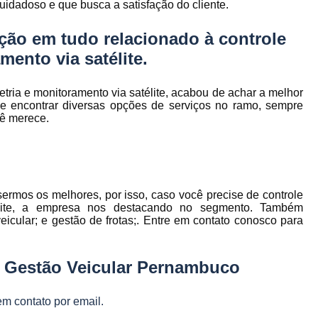
dadoso e que busca a satisfação do cliente.
to
Gerenciamento de Frota de Empresa
Gerenciamento de
ção em tudo relacionado à controle
to
mento via satélite.
Gerenciamento de Frota Espe
Gerenciamento de Frota Manutenção
de
metria e monitoramento via satélite, acabou de achar a melhor
Gerenciamento de Frota para Emp
encontrar diversas opções de serviços no ramo, sempre
cê merece.
e
Empresa de Gestão de Frota de Veículos
Gestão de Frota
Gestão de Frota 
e
Gestão de Frota Belo Horizont
os
ermos os melhores, por isso, caso você precise de controle
Gestão de Frota de Veículos P
ra
atélite, a empresa nos destacando no segmento. Também
e
icular; e gestão de frotas;. Entre em contato conosco para
Gestão de Frota Minas Gerais
Gestão 
 de
Gestão de Frota de Veículos
Ges
e Gestão Veicular Pernambuco
Gestão de Frota de Veículos Minas Gerais
s
Gestão de Veículos
Gestão de Veículos
em contato por email.
a