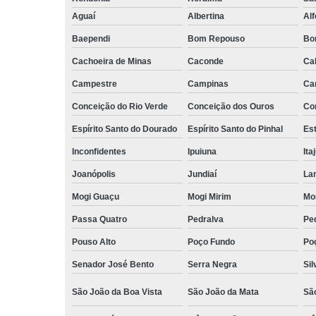
Aguaí
Albertina
Al
Baependi
Bom Repouso
Bo
Cachoeira de Minas
Caconde
Ca
Campestre
Campinas
Ca
Conceição do Rio Verde
Conceição dos Ouros
Co
Espírito Santo do Dourado
Espírito Santo do Pinhal
Est
Inconfidentes
Ipuiuna
Ita
Joanópolis
Jundiaí
La
Mogi Guaçu
Mogi Mirim
Mo
Passa Quatro
Pedralva
Pe
Pouso Alto
Poço Fundo
Po
Senador José Bento
Serra Negra
Sil
São João da Boa Vista
São João da Mata
Sã