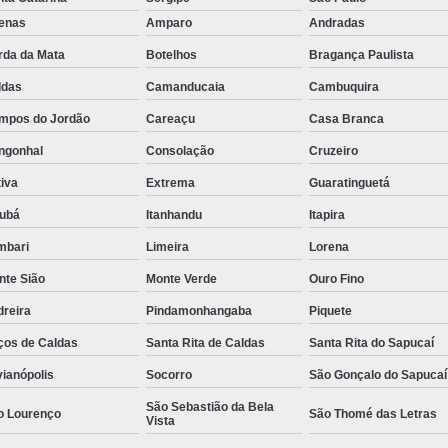
fenas
Amparo
Andradas
Rastreador de Caminhão Minas Ge
rda da Mata
Botelhos
Bragança Paulista
Rastreador para Caminhão
Ra
ldas
Camanducaia
Cambuquira
Rastreador Satelital para Caminhões
mpos do Jordão
Careaçu
Casa Branca
Rastreamento de Caminhão Via Satélite
ngonhal
Consolação
Cruzeiro
Empresa de Rastreador Veicular
Emp
iva
Extrema
Guaratinguetá
Rastreador de Automóveis
Rastreador d
jubá
Itanhandu
Itapira
Rastreador de Carro Minas Ger
mbari
Limeira
Lorena
Rastreador para Carros
nte Sião
Monte Verde
Ouro Fino
Rastreador Veicular para Carros de 
dreira
Pindamonhangaba
Piquete
Rastreador Veicular Particular
Gps Ras
ços de Caldas
Santa Rita de Caldas
Santa Rita do Sapucaí
Rastreador do Carro
Rastread
vianópolis
Socorro
São Gonçalo do Sapucaí
Rastreador Gps para Carro
Rastr
São Sebastião da Bela
o Lourenço
São Thomé das Letras
Vista
Rastreador para Carros com Escut