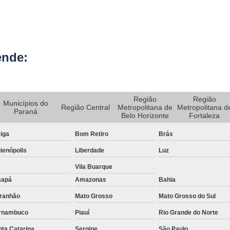
Rastreador de Carro e Moto
Rastreador de Veiculos Portatil
Rastreador Movel para Carro
ende:
Rastreador para Colocar em Car
Rastreador Portátil para Veículos
Região
Região
Municípios do
Bloqueador e Rastreador Automotiv
Região Central
Metropolitana de
Metropolitana d
Paraná
Belo Horizonte
Fortaleza
Gps Veicular Rastreado
iga
Bom Retiro
Brás
Rastreador Automotivo Belo Horizont
ienópolis
Liberdade
Luz
Rastreador e Bloqueador Automotivo
Vila Buarque
Rastreador e Bloqueador Veicula
apá
Amazonas
Bahia
Rastreador Gps Automotivo
ranhão
Mato Grosso
Mato Grosso do Sul
Empresa de Rastreamento de Caminhõe
rnambuco
Piauí
Rio Grande do Norte
Rastreador de Caminhão
Ras
ta Catarina
Sergipe
São Paulo