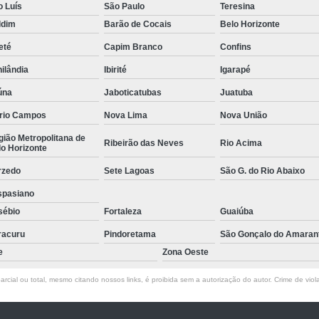
o Luís
São Paulo
Teresina
Empresa de Rastreamento de Veícul
ldim
Barão de Cocais
Belo Horizonte
Empresa de Rastreamen
eté
Capim Branco
Confins
Empresa de Rastreame
ilândia
Ibirité
Igarapé
Empresa Especializada
úna
Jaboticatubas
Juatuba
Empresas de Monitoramento e Ras
rio Campos
Nova Lima
Nova União
Rastreamento de Veículos
Ra
ião Metropolitana de
Ribeirão das Neves
Rio Acima
o Horizonte
Rastreamento para Carros
Detector 
rzedo
Sete Lagoas
São G. do Rio Abaixo
Detector de Fadiga para Motorista
spasiano
Sensor de Fadiga e Distração
sébio
Fortaleza
Guaiúba
Sensor de Fadiga Vw
Sensor de
racuru
Pindoretama
São Gonçalo do Amaran
Camera Gravadora Veicula
e
Zona Oeste
Cameras para Veiculos com Grava
rcial ou total, mesmo citando nossos links, é proibida sem a autorização do autor. Crime de viol
Gravador de Video Veicular
Gravado