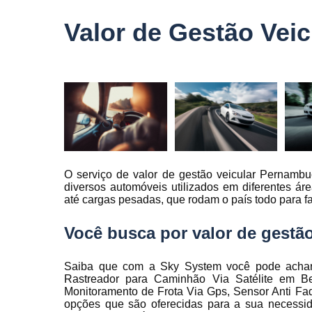
veículo
Valor de Gestão Vei
Monitorame
de frotas
Monitoramen
veiculare
Rastreado
carro
Rastreador
automotivo
O serviço de valor de gestão veicular Pernam
Rastreador
diversos automóveis utilizados em diferentes 
de caminhõ
até cargas pesadas, que rodam o país todo para fa
Rastreador
de carros
Você busca por valor de gestã
Rastreador
para carro
Saiba que com a Sky System você pode achar 
Rastreador para Caminhão Via Satélite em Be
Rastreamen
Monitoramento de Frota Via Gps, Sensor Anti F
de carro
opções que são oferecidas para a sua necessid