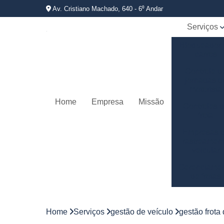
Av. Cristiano Machado, 640 - 6⁰ Andar
Serviços
Bloqueador
carros
Controle d
jornadas d
motorista
Home
Empresa
Missão
Controles 
frota
Empresas 
rastreamen
veicular
Gerenciame
de frotas
Gestão d
frotas
Home
Serviços
gestão de veículo
gestão frota
Gestão d