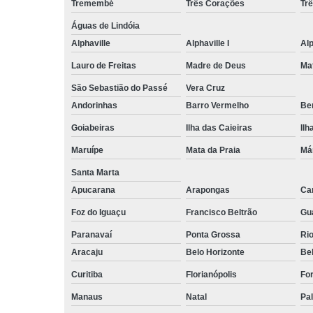
Tremembé
Três Corações
Tr
Águas de Lindóia
Alphaville
Alphaville I
Alp
Lauro de Freitas
Madre de Deus
Ma
São Sebastião do Passé
Vera Cruz
Andorinhas
Barro Vermelho
Ben
Goiabeiras
Ilha das Caieiras
Ilh
Maruípe
Mata da Praia
Má
Santa Marta
Apucarana
Arapongas
Ca
Foz do Iguaçu
Francisco Beltrão
Gu
Paranavaí
Ponta Grossa
Ri
Aracaju
Belo Horizonte
Be
Curitiba
Florianópolis
For
Manaus
Natal
Pa