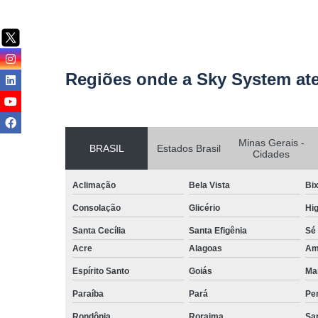
Regiões onde a Sky System at
Minas Gerais -
BRASIL
Estados Brasil
Cidades
Aclimação
Bela Vista
Bix
Consolação
Glicério
Hig
Santa Cecília
Santa Efigênia
Sé
Acre
Alagoas
Am
Espírito Santo
Goiás
Ma
Paraíba
Pará
Pe
Rondônia
Roraima
San