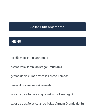
Sistema Avançado de Assistência ao Motorista
ivel
Controle de Abastecimento de Frota
los
Controle de Combustivel de Frota
Solicite um orçamento
lo Horizonte
Controle de Frota Caminhões
s
Controle de Frota Minas Gerais
MENU
 Caminhões
Controle e Gestão de Frotas
reador
Empresa de Rastreador de Veiculo
gestão veicular frotas Centro
os
Empresa de Rastreamento de Carro
gestão veicular frotas preço Umuarama
Empresa de Rastreamento de Veículo
gestão de veículos empresas preço Lambari
élite
Empresa Rastreador Veicular
gestão frota veículos Aparecida
amento de Veículos
Gerenciamento de Frota
te
Gerenciamento de Frota Caminhões
valor de gestão de estoque veículos Paranaguá
ões
Gerenciamento de Frota de Carros
valor de gestão veicular de frotas Vargem Grande do Sul