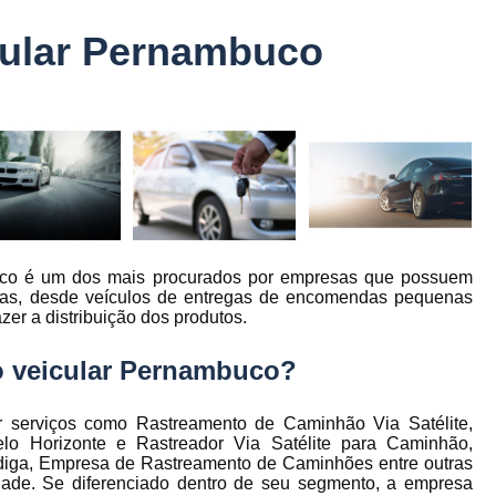
Controle Jornada de Trabalho Motorista
cular Pernambuco
nto
Controle de Abastecimento de Combust
Controle de Abastecimento de Veícu
tos
s
Controle de Frota
Controle de Frota Be
r
Controle de Frota de Caminhõe
Controle de Manutenção de Frota de
es
s
Sistema de Fadiga
Empresa de Rast
buco é um dos mais procurados por empresas que possuem
es
Empresa de Rastreadores de Veicul
áreas, desde veículos de entregas de encomendas pequenas
es
zer a distribuição dos produtos.
Empresa de Rastreamento de Moto
es
Empresa de Rastreamento por Sat
o veicular Pernambuco?
es
Empresa Rastreadores
Empresa Rastre
s
serviços como Rastreamento de Caminhão Via Satélite,
Gerenciamento de Frota Belo Horizon
lo Horizonte e Rastreador Via Satélite para Caminhão,
to
adiga, Empresa de Rastreamento de Caminhões entre outras
Gerenciamento de Frota de Caminh
ade. Se diferenciado dentro de seu segmento, a empresa