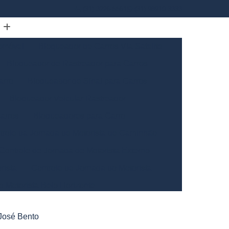
(31) 3226-5561
(31) 98910-3333
omóvel
Bloqueador de Carros Via Satelite
Bloqueador de Rastreador para Carros
arro
Bloqueador de Sinal para Carros
Bloqueador Veicular Rastreador
arros
Bloqueadores para Carro
trole da Jornada de Motorista de Caminhão
Controle de Jornada de Motorista Externo
rista
Controle de Jornada do Motorista
o Motorista Belo Horizonte
Gerais
Controle de Jornada dos Motoristas
 José Bento
ntrole de Jornada Motorista de Caminhão