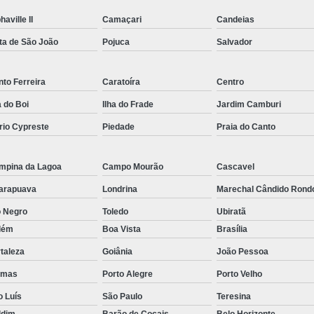
Rastreador por Satelite para Carros
haville II
Camaçari
Candeias
Empresa Especializada em Rastreamento 
ta de São João
Pojuca
Salvador
Rastreamento de Carro G
to Ferreira
Caratoíra
Centro
Rastreamento de Carros Belo Horizont
a do Boi
Ilha do Frade
Jardim Camburi
Rastreamento de Carros e Caminhões Via
rio Cypreste
Piedade
Praia do Canto
Rastreamento de Carros por Satélite
Rastreamento para Carros e Camin
mpina da Lagoa
Campo Mourão
Cascavel
Monitoramento e Rastreamento de Frotas 
arapuava
Londrina
Marechal Cândido Rond
Rastreamento de Frota Via Sa
o Negro
Toledo
Ubiratã
Rastreamento de Frotas Belo Horizonte
lém
Boa Vista
Brasília
taleza
Goiânia
João Pessoa
Rastreamento de Frotas Minas Gera
lmas
Porto Alegre
Porto Velho
Rastreamento e Monitoramento d
o Luís
São Paulo
Teresina
Rastreamento Veicular Frotas
ldim
Barão de Cocais
Belo Horizonte