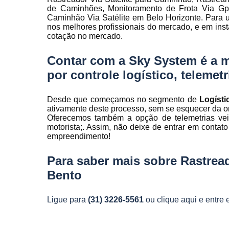
Rastreamen
de Caminhões, Monitoramento de Frota Via Gps,
de frota
Caminhão Via Satélite em Belo Horizonte. Para u
nos melhores profissionais do mercado, e em ins
Rastreamen
cotação no mercado.
veicular
Contar com a Sky System é a 
Sensores 
fadiga
por controle logístico, telemet
Sistema d
gravação
Desde que começamos no segmento de
Logíst
veicular
ativamente deste processo, sem se esquecer da or
Oferecemos também a opção de telemetrias veicu
Sistema d
motorista;. Assim, não deixe de entrar em contat
rastreament
empreendimento!
Sistemas pa
controle d
Para saber mais sobre Rastrea
manutenção
Bento
frota
Sistemas
Ligue para
(31) 3226-5561
ou
clique aqui
e entre 
veiculare
Telemetri