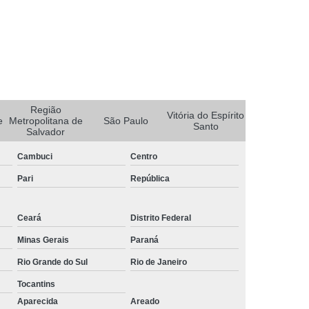
Rastreador de Carro Portatil
Rastreador Discreto para Carros
s
Rastreador para Carro e Moto
ro
Rastreador Portátil para Carros
Região
Vitória do Espírito
Rastreador Via Satelite para Carros
e
Metropolitana de
São Paulo
Santo
Salvador
o
Empresa de Rastreador Automotivo
Cambuci
Centro
r
Rastreador Automotivo
Pari
República
e
Rastreador Automotivo Minas Gerais
Rastreador e Bloqueador para Carros
Ceará
Distrito Federal
r
Rastreador Eletrônico Automotivo
Minas Gerais
Paraná
Rastreador para Carros de Empresa
Rio Grande do Sul
Rio de Janeiro
s
Instalação de Rastreador em Caminhão
Tocantins
Aparecida
Areado
treador de Caminhão Belo Horizonte