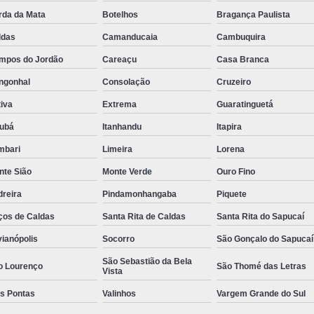
rda da Mata
Botelhos
Bragança Paulista
Rastreador de Caminhão Minas Ge
ldas
Camanducaia
Cambuquira
Rastreador para Caminhão
Ra
mpos do Jordão
Careaçu
Casa Branca
Rastreador Satelital para Caminhões
ngonhal
Consolação
Cruzeiro
Rastreamento de Caminhão Via Satélite
iva
Extrema
Guaratinguetá
Empresa de Rastreador Veicular
Emp
jubá
Itanhandu
Itapira
Rastreador de Automóveis
Rastreador d
mbari
Limeira
Lorena
Rastreador de Carro Minas Ger
nte Sião
Monte Verde
Ouro Fino
Rastreador para Carros
dreira
Pindamonhangaba
Piquete
Rastreador Veicular para Carros de 
ços de Caldas
Santa Rita de Caldas
Santa Rita do Sapucaí
Rastreador Veicular Particular
Gps Ras
vianópolis
Socorro
São Gonçalo do Sapucaí
Rastreador do Carro
Rastread
São Sebastião da Bela
o Lourenço
São Thomé das Letras
Vista
Rastreador Gps para Carro
Rastr
ês Pontas
Valinhos
Vargem Grande do Sul
Rastreador para Carros com Escut