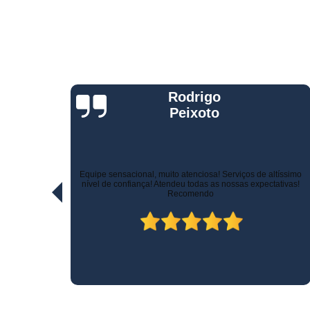
Telemetria
veiculare
Jorge Eduardo
Rizzotti
Quando comprei fui muito bem atendido na hora da venda e
ltíssimo
pelo suporte! Não demoraram para marcar a instalação e o
ativas!
técnico tomou todo cuidado com meu carro. Estou trocando de
veículo e vou instalar no outro! Recomendo!