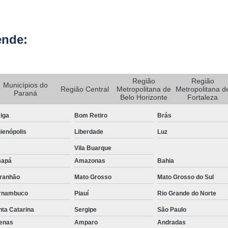
Rastreador de Carro e Moto
Rastreador de Veiculos Portatil
ende:
Rastreador Movel para Carro
Rastreador para Colocar em Car
Região
Região
Municípios do
Rastreador Portátil para Veículos
Região Central
Metropolitana de
Metropolitana d
Paraná
Belo Horizonte
Fortaleza
Bloqueador e Rastreador Automotiv
iga
Bom Retiro
Brás
Gps Veicular Rastreado
ienópolis
Liberdade
Luz
Rastreador Automotivo Belo Horizont
Vila Buarque
Rastreador e Bloqueador Automotivo
apá
Amazonas
Bahia
Rastreador e Bloqueador Veicula
ranhão
Mato Grosso
Mato Grosso do Sul
Rastreador Gps Automotivo
rnambuco
Piauí
Rio Grande do Norte
Empresa de Rastreamento de Caminhõe
ta Catarina
Sergipe
São Paulo
fenas
Amparo
Andradas
Rastreador de Caminhão
Ras