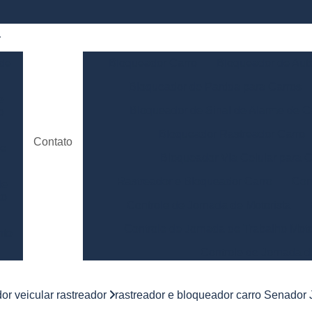
 de
Bloqueador Carro
Bloqueador de Aut
Bloqueador de Partida para Carros
e
Bloqueador de Sinal de Alarme de C
o
Bloqueador Rastreador Carro
Contato
de
Bloqueador Via Celular para C
Rastreador e Bloqueador Carro
Con
de
to
Controle de Jornada de Motorista
Controle de Jornada de Trabalho Moto
nto
Controle de Jornada d
e
Controle de Jornada do Motorista Minas 
or veicular rastreador
rastreador e bloqueador carro Senador
Controle de Jornada Motorista
Co
e