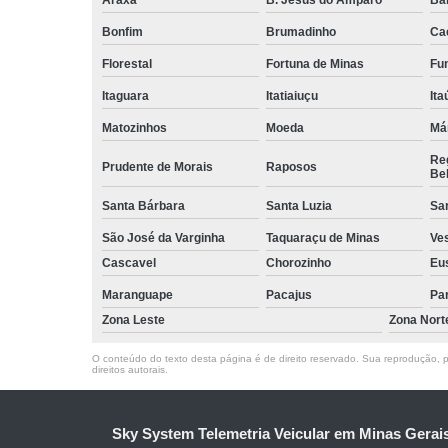
Bonfim
Brumadinho
Ca
Florestal
Fortuna de Minas
Fun
Itaguara
Itatiaiuçu
Ita
Matozinhos
Moeda
Má
Reg
Prudente de Morais
Raposos
Bel
Santa Bárbara
Santa Luzia
Sa
São José da Varginha
Taquaraçu de Minas
Ve
Cascavel
Chorozinho
Eu
Maranguape
Pacajus
Pa
Zona Leste
Zona Nort
O conteúdo do texto desta página é de direito reservado. Sua reprodução, pa
direitos autorais
.
Sky System Telemetria Veicular em Minas Gerai