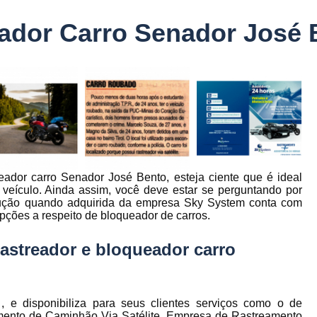
Controle Jornada de Trabalho Motorista
ador Carro Senador José 
nto
Controle de Abastecimento de Combust
Controle de Abastecimento de Veícu
tos
s
Controle de Frota
Controle de Frota Be
r
Controle de Frota de Caminhõe
Controle de Manutenção de Frota de
es
s
Sistema de Fadiga
Empresa de Rast
eador carro Senador José Bento, esteja ciente que é ideal
es
Empresa de Rastreadores de Veicul
veículo. Ainda assim, você deve estar se perguntando por
es
lução quando adquirida da empresa Sky System conta com
Empresa de Rastreamento de Moto
es
pções a respeito de bloqueador de carros.
Empresa de Rastreamento por Sat
rastreador e bloqueador carro
es
Empresa Rastreadores
Empresa Rastre
s
Gerenciamento de Frota Belo Horizon
to
Gerenciamento de Frota de Caminh
 e disponibiliza para seus clientes serviços como o de
amento de Caminhão Via Satélite, Empresa de Rastreamento