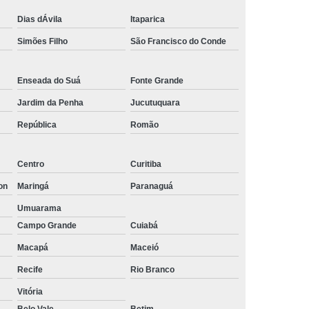
Empresa de Rastreamento de Automóveis
Dias dÁvila
Itaparica
de Carros
Rastreamento Carros Via Satélite
Simões Filho
São Francisco do Conde
ps
Rastreamento de Carros
Enseada do Suá
Fonte Grande
e
Rastreamento de Carros e Caminhões
Jardim da Penha
Jucutuquara
 Gps
Rastreamento de Carros Minas Gerais
República
Romão
Rastreamento de Carros Via Satélite
hões
Gestão de Frotas Rastreamento
Centro
Curitiba
de Caminhões
Rastreamento de Frota Veicular
on
Maringá
Paranaguá
télite
Rastreamento de Frotas
Umuarama
Rastreamento de Frotas com Tecnologia Gps
Campo Grande
Cuiabá
Macapá
Maceió
is
Rastreamento e Gestão de Frotas
Recife
Rio Branco
e Frotas
Rastreamento Frota Gps
Vitória
Empresa de Rastreamento de Carros
Belo Vale
Betim