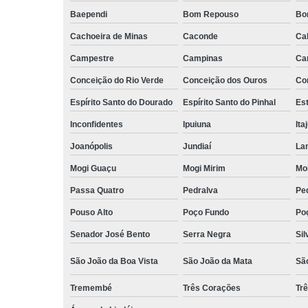
Baependi
Bom Repouso
Bo
Cachoeira de Minas
Caconde
Ca
Campestre
Campinas
Ca
Conceição do Rio Verde
Conceição dos Ouros
Co
Espírito Santo do Dourado
Espírito Santo do Pinhal
Est
Inconfidentes
Ipuiuna
Ita
Joanópolis
Jundiaí
La
Mogi Guaçu
Mogi Mirim
Mo
Passa Quatro
Pedralva
Pe
Pouso Alto
Poço Fundo
Po
Senador José Bento
Serra Negra
Sil
São João da Boa Vista
São João da Mata
Sã
Tremembé
Três Corações
Tr