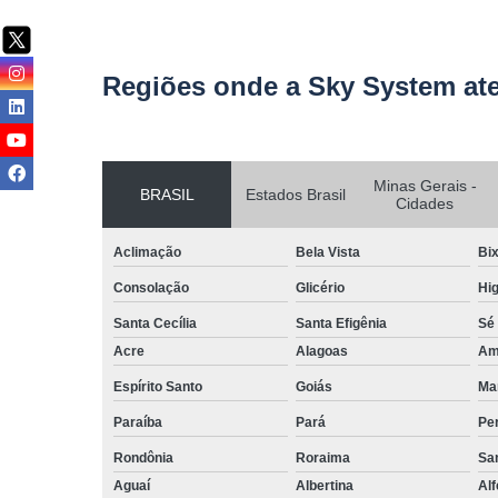
Regiões onde a Sky System at
Minas Gerais -
BRASIL
Estados Brasil
Cidades
Aclimação
Bela Vista
Bix
Consolação
Glicério
Hig
Santa Cecília
Santa Efigênia
Sé
Acre
Alagoas
Am
Espírito Santo
Goiás
Ma
Paraíba
Pará
Pe
Rondônia
Roraima
San
Aguaí
Albertina
Al