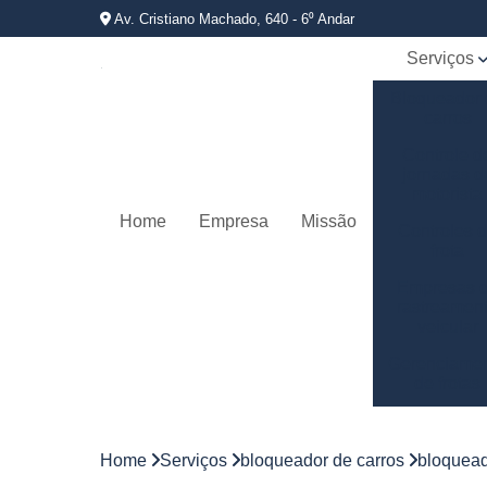
Av. Cristiano Machado, 640 - 6⁰ Andar
Serviços
Bloqueador
carros
Controle d
jornadas d
motorista
Home
Empresa
Missão
Controles 
frota
Empresas 
rastreamen
veicular
Gerenciame
de frotas
Gestão d
frotas
Home
Serviços
bloqueador de carros
bloquead
Gestão d