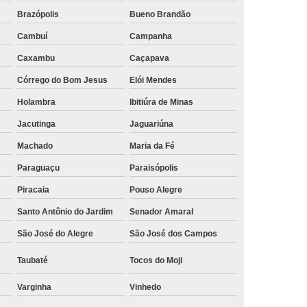
Brazópolis
Bueno Brandão
rais
Rastreador Gps para Caminhão
Cambuí
Campanha
streador para Caminhão Via Satélite
Caxambu
Caçapava
Rastreador Via Satélite para Caminhão
Córrego do Bom Jesus
Elói Mendes
Sistema de Rastreamento de Caminhões
Holambra
Ibitiúra de Minas
resa Especializada em Rastreador de Carro
Jacutinga
Jaguariúna
e Carro
Rastreador de Carro Belo Horizonte
Machado
Maria da Fé
ais
Rastreador Gps para Carros
Paraguaçu
Paraisópolis
Rastreador Veicular para Carro
Piracaia
Pouso Alegre
Empresa
Rastreador Veicular para Frota
Santo Antônio do Jardim
Senador Amaral
treador para Carros
Rastreador de Carros
São José do Alegre
São José dos Campos
or em Carro
Rastreador Gps Carro
Taubaté
Tocos do Moji
eador no Carro
Rastreador para Carro
Varginha
Vinhedo
a
Rastreador para Colocar no Carro