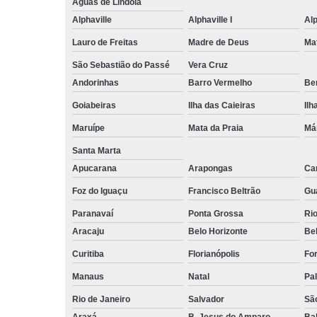
Águas de Lindóia
Alphaville
Alphaville I
Alp
Lauro de Freitas
Madre de Deus
Ma
São Sebastião do Passé
Vera Cruz
Andorinhas
Barro Vermelho
Ben
Goiabeiras
Ilha das Caieiras
Ilh
Maruípe
Mata da Praia
Má
Santa Marta
Apucarana
Arapongas
Ca
Foz do Iguaçu
Francisco Beltrão
Gu
Paranavaí
Ponta Grossa
Ri
Aracaju
Belo Horizonte
Be
Curitiba
Florianópolis
For
Manaus
Natal
Pa
Rio de Janeiro
Salvador
Sã
Araxá
B. Jesus do Amparo
Ba