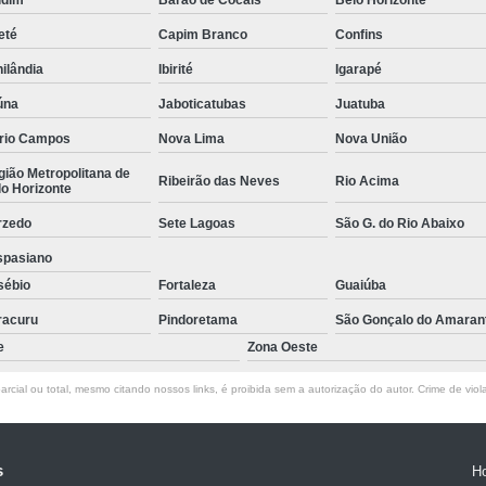
Empresa de Rastreamento de Veícul
eté
Capim Branco
Confins
Empresa de Rastreamen
ilândia
Ibirité
Igarapé
Empresa de Rastreame
úna
Jaboticatubas
Juatuba
Empresa Especializada
rio Campos
Nova Lima
Nova União
Empresas de Monitoramento e Ras
ião Metropolitana de
Ribeirão das Neves
Rio Acima
o Horizonte
Rastreamento de Veículos
Ra
rzedo
Sete Lagoas
São G. do Rio Abaixo
Rastreamento para Carros
Detector 
spasiano
Detector de Fadiga para Motorista
sébio
Fortaleza
Guaiúba
Sensor de Fadiga e Distração
racuru
Pindoretama
São Gonçalo do Amaran
Sensor de Fadiga Vw
Sensor de
e
Zona Oeste
Camera Gravadora Veicula
rcial ou total, mesmo citando nossos links, é proibida sem a autorização do autor. Crime de viol
Cameras para Veiculos com Grava
Gravador de Video Veicular
Gravado
s
H