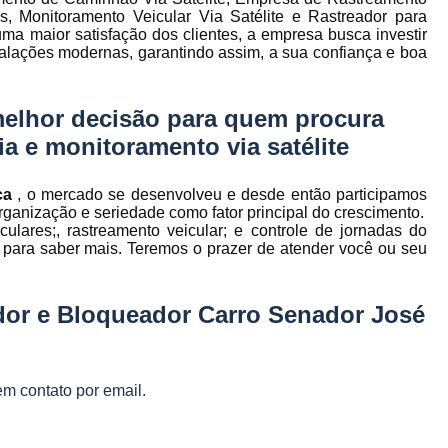
to
Gerenciamento de Frota de Empresa
 Monitoramento Veicular Via Satélite e Rastreador para
ma maior satisfação dos clientes, a empresa busca investir
Gerenciamento de
talações modernas, garantindo assim, a sua confiança e boa
to
Gerenciamento de Frota Espe
Gerenciamento de Frota Manutenção
melhor decisão para quem procura
de
ria e monitoramento via satélite
Gerenciamento de Frota para Emp
e
Empresa de Gestão de Frota de Veículos
ica
, o mercado se desenvolveu e desde então participamos
ganização e seriedade como fator principal do crescimento.
Gestão de Frota
Gestão de Frota 
lares;, rastreamento veicular; e controle de jornadas do
e
o para saber mais. Teremos o prazer de atender você ou seu
Gestão de Frota Belo Horizont
os
Gestão de Frota de Veículos P
ra
e
dor e Bloqueador Carro Senador José
Gestão de Frota Minas Gerais
Gestão 
 de
Gestão de Frota de Veículos
Ges
Gestão de Frota de Veículos Minas Gerais
em contato por email.
s
Gestão de Veículos
Gestão de Veículos
a