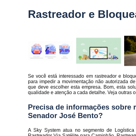
veículo
Rastreador e Bloque
Monitorame
de frotas
Monitoramen
veiculare
Rastreado
carro
Rastreador
automotivo
Se você está interessado em rastreador e bloqu
Rastreador
para impedir a movimentação não autorizada de 
de caminhõ
que deve escolher esta empresa. Bom, esta so
Rastreador
qualidade e atenção a cada detalhe. Veja outras o
de carros
Precisa de informações sobre 
Rastreador
para carro
Senador José Bento?
Rastreamen
de carro
A Sky System atua no segmento de Logística ,
Rastreador Via Satélite para Caminhão, Rastre