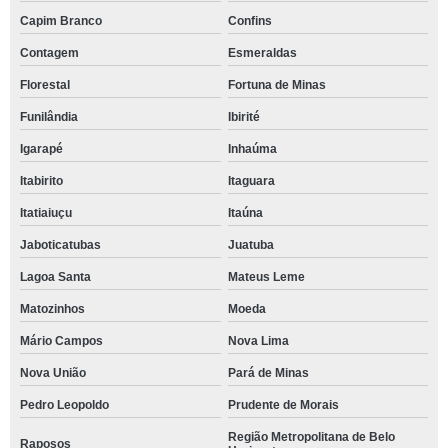
Capim Branco
Confins
Contagem
Esmeraldas
Florestal
Fortuna de Minas
Funilândia
Ibirité
Igarapé
Inhaúma
Itabirito
Itaguara
Itatiaiuçu
Itaúna
Jaboticatubas
Juatuba
Lagoa Santa
Mateus Leme
Matozinhos
Moeda
Mário Campos
Nova Lima
Nova União
Pará de Minas
Pedro Leopoldo
Prudente de Morais
Região Metropolitana de Belo
Raposos