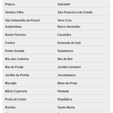
Pojuca
Salvador
Simões Filho
São Francisco do Conde
São Sebastião do Passé
Vera Cruz
Andorinhas
Barro Vermelho
Bento Ferreira
Caratoíra
Centro
Enseada do Suá
Fonte Grande
Goiabeiras
Ilha das Caieiras
Ilha do Boi
Ilha do Frade
Jardim Camburi
Jardim da Penha
Jucutuquara
Maruípe
Mata da Praia
Mário Cypreste
Piedade
Praia do Canto
República
Romão
Santa Marta