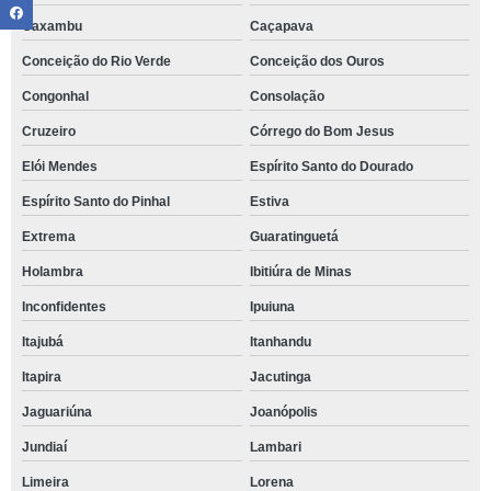
Caxambu
Caçapava
Conceição do Rio Verde
Conceição dos Ouros
Congonhal
Consolação
Cruzeiro
Córrego do Bom Jesus
Elói Mendes
Espírito Santo do Dourado
Espírito Santo do Pinhal
Estiva
Extrema
Guaratinguetá
Holambra
Ibitiúra de Minas
Inconfidentes
Ipuiuna
Itajubá
Itanhandu
Itapira
Jacutinga
Jaguariúna
Joanópolis
Jundiaí
Lambari
Limeira
Lorena