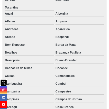
Tocantins
Aguaí
Albertina
Alfenas
Amparo
Andradas
Aparecida
Areado
Baependi
Bom Repouso
Borda da Mata
Botelhos
Bragança Paulista
Brazópolis
Bueno Brandão
Cachoeira de Minas
Caconde
Caldas
Camanducaia
Cambuquira
Cambuí
Campanha
Campestre
Campinas
Campos do Jordão
Careaçu
Casa Branca