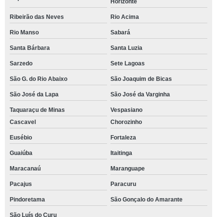
Horizonte
Ribeirão das Neves
Rio Acima
Rio Manso
Sabará
Santa Bárbara
Santa Luzia
Sarzedo
Sete Lagoas
São G. do Rio Abaixo
São Joaquim de Bicas
São José da Lapa
São José da Varginha
Taquaraçu de Minas
Vespasiano
Cascavel
Chorozinho
Eusébio
Fortaleza
Guaiúba
Itaitinga
Maracanaú
Maranguape
Pacajus
Paracuru
Pindoretama
São Gonçalo do Amarante
São Luís do Curu