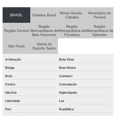
Minas Gerais -
Municípios do
BRASIL
Estados Brasil
Cidades
Paraná
Região
Região
Região
Região Central
Metropolitana de
Metropolitana de
Metropolitana de
Belo Horizonte
Fortaleza
Salvador
Vitória do
São Paulo
Espírito Santo
Aclimação
Bela Vista
Bixiga
Bom Retiro
Brás
Cambuci
Centro
Consolação
Glicério
Higienópolis
Liberdade
Luz
Pari
República