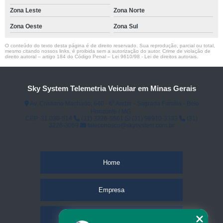
Zona Leste
Zona Norte
Zona Oeste
Zona Sul
O conteúdo do texto desta página é de direito reservado. Sua reprodução, parcial ou total,
mesmo citando nossos links, é proibida sem a autorização do autor. Crime de violação de
direito autoral – artigo 184 do Código Penal –
Lei 9610/98 - Lei de direitos autorais
.
Sky System Telemetria Veicular em Minas Gerais
Av. Cristiano Machado, 640 - 6⁰ Andar - Sagrada Família - Belo
Horizonte / MG.
CEP: 31.030-514
(31) 3226-5561
(31) 98910-3333
(31)
3226-3059
faleconosco@skysystem.com.br
Home
Empresa
Missão