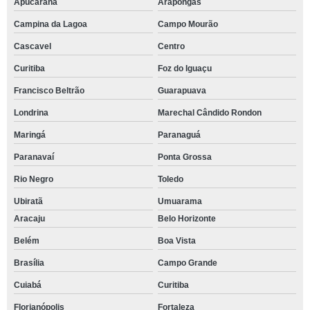
Apucarana
Arapongas
Campina da Lagoa
Campo Mourão
Cascavel
Centro
Curitiba
Foz do Iguaçu
Francisco Beltrão
Guarapuava
Londrina
Marechal Cândido Rondon
Maringá
Paranaguá
Paranavaí
Ponta Grossa
Rio Negro
Toledo
Ubiratã
Umuarama
Aracaju
Belo Horizonte
Belém
Boa Vista
Brasília
Campo Grande
Cuiabá
Curitiba
Florianópolis
Fortaleza