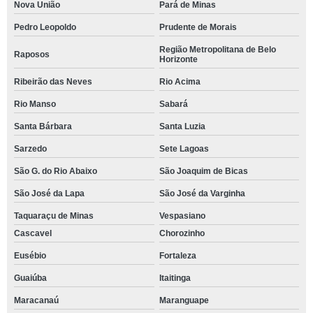
Nova União
Pará de Minas
Pedro Leopoldo
Prudente de Morais
Região Metropolitana de Belo
Raposos
Horizonte
Ribeirão das Neves
Rio Acima
Rio Manso
Sabará
Santa Bárbara
Santa Luzia
Sarzedo
Sete Lagoas
São G. do Rio Abaixo
São Joaquim de Bicas
São José da Lapa
São José da Varginha
Taquaraçu de Minas
Vespasiano
Cascavel
Chorozinho
Eusébio
Fortaleza
Guaiúba
Itaitinga
Maracanaú
Maranguape