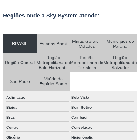
Regiões onde a Sky System atende:
Minas Gerais -
Municípios do
BRASIL
Estados Brasil
Cidades
Paraná
Região
Região
Região
Região Central
Metropolitana de
Metropolitana de
Metropolitana de
Belo Horizonte
Fortaleza
Salvador
Vitória do
São Paulo
Espírito Santo
Aclimação
Bela Vista
Bixiga
Bom Retiro
Brás
Cambuci
Centro
Consolação
Glicério
Higienópolis