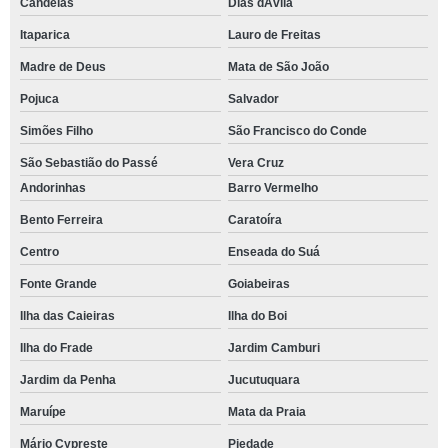
Candeias
Dias dÁvila
Itaparica
Lauro de Freitas
Madre de Deus
Mata de São João
Pojuca
Salvador
Simões Filho
São Francisco do Conde
São Sebastião do Passé
Vera Cruz
Andorinhas
Barro Vermelho
Bento Ferreira
Caratoíra
Centro
Enseada do Suá
Fonte Grande
Goiabeiras
Ilha das Caieiras
Ilha do Boi
Ilha do Frade
Jardim Camburi
Jardim da Penha
Jucutuquara
Maruípe
Mata da Praia
Mário Cypreste
Piedade