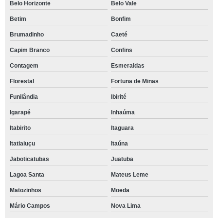
Belo Horizonte
Belo Vale
Betim
Bonfim
Brumadinho
Caeté
Capim Branco
Confins
Contagem
Esmeraldas
Florestal
Fortuna de Minas
Funilândia
Ibirité
Igarapé
Inhaúma
Itabirito
Itaguara
Itatiaiuçu
Itaúna
Jaboticatubas
Juatuba
Lagoa Santa
Mateus Leme
Matozinhos
Moeda
Mário Campos
Nova Lima