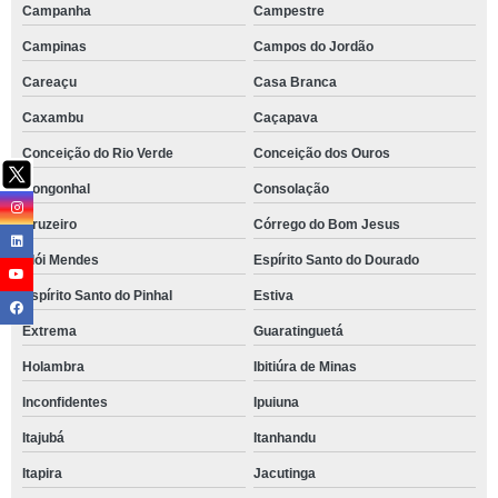
Campanha
Campestre
Campinas
Campos do Jordão
Careaçu
Casa Branca
Caxambu
Caçapava
Conceição do Rio Verde
Conceição dos Ouros
Congonhal
Consolação
Cruzeiro
Córrego do Bom Jesus
Elói Mendes
Espírito Santo do Dourado
Espírito Santo do Pinhal
Estiva
Extrema
Guaratinguetá
Holambra
Ibitiúra de Minas
Inconfidentes
Ipuiuna
Itajubá
Itanhandu
Itapira
Jacutinga