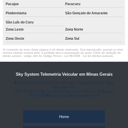
Pacajus
Paracuru
Pindoretama
São Gonçalo do Amarante
São Luís do Curu
Zona Leste
Zona Norte
Zona Oeste
Zona Sul
O conteúdo do texto desta página é de direito reservado. Sua reprodução, parcial ou total,
mesmo citando nossos links, é proibida sem a autorização do autor. Crime de violação de
direito autoral – artigo 184 do Código Penal –
Lei 9610/98 - Lei de direitos autorais
.
Sky System Telemetria Veicular em Minas Gerais
Av. Cristiano Machado, 640 - 6⁰ Andar - Sagrada Família - Belo
Horizonte / MG.
CEP: 31.030-514
(31) 3226-5561
(31) 98910-3333
(31)
3226-3059
faleconosco@skysystem.com.br
Home