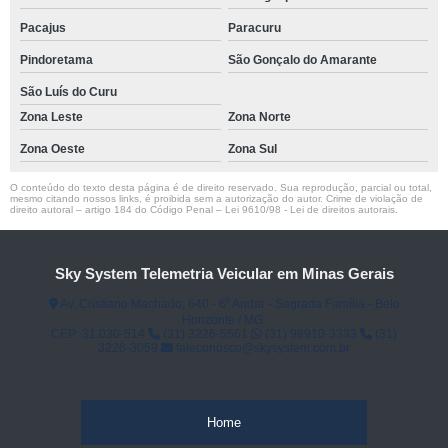
Pacajus
Paracuru
Pindoretama
São Gonçalo do Amarante
São Luís do Curu
Zona Leste
Zona Norte
Zona Oeste
Zona Sul
O conteúdo do texto desta página é de direito reservado. Sua reprodução, parcial ou total,
mesmo citando nossos links, é proibida sem a autorização do autor. Crime de violação de
direito autoral – artigo 184 do Código Penal –
Lei 9610/98 - Lei de direitos autorais
.
Sky System Telemetria Veicular em Minas Gerais
Av. Cristiano Machado, 640 - 6⁰ Andar - Sagrada Família - Belo
Horizonte / MG.
CEP: 31.030-514
(31) 3226-5561
(31) 98910-3333
(31)
3226-3059
faleconosco@skysystem.com.br
Home