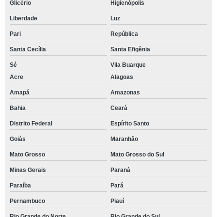
Glicério
Higienópolis
Liberdade
Luz
Pari
República
Santa Cecília
Santa Efigênia
Sé
Vila Buarque
Acre
Alagoas
Amapá
Amazonas
Bahia
Ceará
Distrito Federal
Espírito Santo
Goiás
Maranhão
Mato Grosso
Mato Grosso do Sul
Minas Gerais
Paraná
Paraíba
Pará
Pernambuco
Piauí
Rio Grande do Norte
Rio Grande do Sul