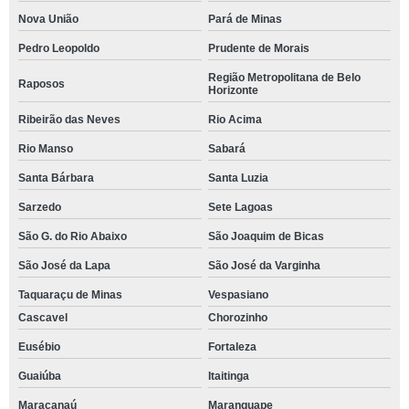
Nova União
Pará de Minas
Pedro Leopoldo
Prudente de Morais
Região Metropolitana de Belo
Raposos
Horizonte
Ribeirão das Neves
Rio Acima
Rio Manso
Sabará
Santa Bárbara
Santa Luzia
Sarzedo
Sete Lagoas
São G. do Rio Abaixo
São Joaquim de Bicas
São José da Lapa
São José da Varginha
Taquaraçu de Minas
Vespasiano
Cascavel
Chorozinho
Eusébio
Fortaleza
Guaiúba
Itaitinga
Maracanaú
Maranguape