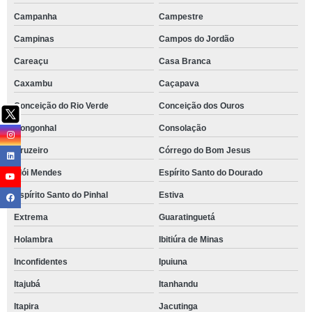
Campanha
Campestre
Campinas
Campos do Jordão
Careaçu
Casa Branca
Caxambu
Caçapava
Conceição do Rio Verde
Conceição dos Ouros
Congonhal
Consolação
Cruzeiro
Córrego do Bom Jesus
Elói Mendes
Espírito Santo do Dourado
Espírito Santo do Pinhal
Estiva
Extrema
Guaratinguetá
Holambra
Ibitiúra de Minas
Inconfidentes
Ipuiuna
Itajubá
Itanhandu
Itapira
Jacutinga