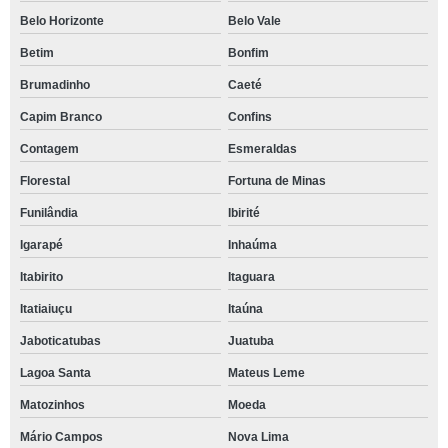
Belo Horizonte
Belo Vale
Betim
Bonfim
Brumadinho
Caeté
Capim Branco
Confins
Contagem
Esmeraldas
Florestal
Fortuna de Minas
Funilândia
Ibirité
Igarapé
Inhaúma
Itabirito
Itaguara
Itatiaiuçu
Itaúna
Jaboticatubas
Juatuba
Lagoa Santa
Mateus Leme
Matozinhos
Moeda
Mário Campos
Nova Lima