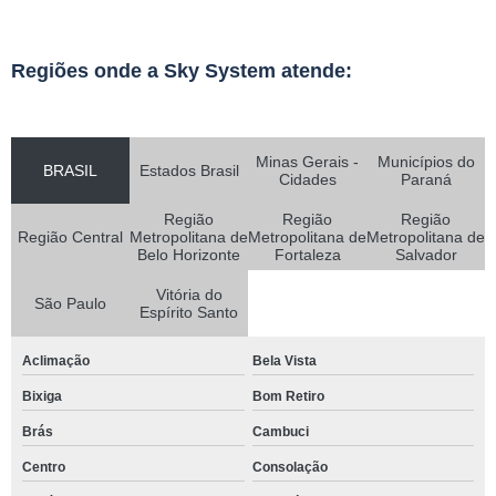
Regiões onde a Sky System atende:
Minas Gerais -
Municípios do
BRASIL
Estados Brasil
Cidades
Paraná
Região
Região
Região
Região Central
Metropolitana de
Metropolitana de
Metropolitana de
Belo Horizonte
Fortaleza
Salvador
Vitória do
São Paulo
Espírito Santo
Aclimação
Bela Vista
Bixiga
Bom Retiro
Brás
Cambuci
Centro
Consolação