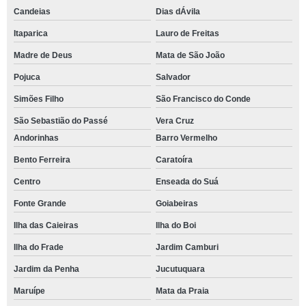
Candeias
Dias dÁvila
Itaparica
Lauro de Freitas
Madre de Deus
Mata de São João
Pojuca
Salvador
Simões Filho
São Francisco do Conde
São Sebastião do Passé
Vera Cruz
Andorinhas
Barro Vermelho
Bento Ferreira
Caratoíra
Centro
Enseada do Suá
Fonte Grande
Goiabeiras
Ilha das Caieiras
Ilha do Boi
Ilha do Frade
Jardim Camburi
Jardim da Penha
Jucutuquara
Maruípe
Mata da Praia