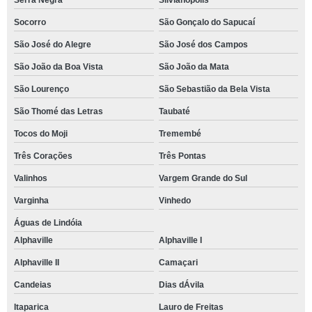
Serra Negra
Silvianópolis
Socorro
São Gonçalo do Sapucaí
São José do Alegre
São José dos Campos
São João da Boa Vista
São João da Mata
São Lourenço
São Sebastião da Bela Vista
São Thomé das Letras
Taubaté
Tocos do Moji
Tremembé
Três Corações
Três Pontas
Valinhos
Vargem Grande do Sul
Varginha
Vinhedo
Águas de Lindóia
Alphaville
Alphaville I
Alphaville II
Camaçari
Candeias
Dias dÁvila
Itaparica
Lauro de Freitas