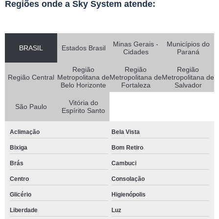
Regiões onde a Sky System atende:
Minas Gerais -
Municípios do
BRASIL
Estados Brasil
Cidades
Paraná
Região
Região
Região
Região Central
Metropolitana de
Metropolitana de
Metropolitana de
Belo Horizonte
Fortaleza
Salvador
Vitória do
São Paulo
Espírito Santo
Aclimação
Bela Vista
Bixiga
Bom Retiro
Brás
Cambuci
Centro
Consolação
Glicério
Higienópolis
Liberdade
Luz