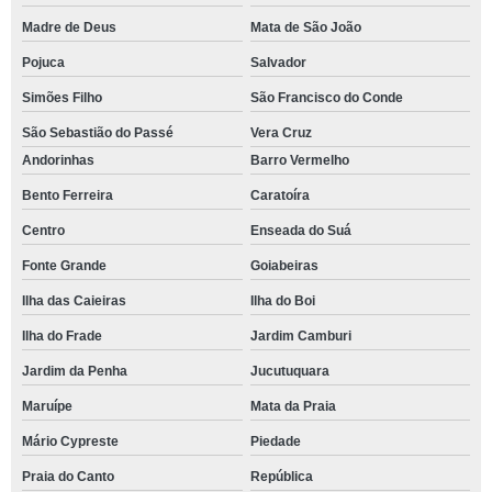
Madre de Deus
Mata de São João
Pojuca
Salvador
Simões Filho
São Francisco do Conde
São Sebastião do Passé
Vera Cruz
Andorinhas
Barro Vermelho
Bento Ferreira
Caratoíra
Centro
Enseada do Suá
Fonte Grande
Goiabeiras
Ilha das Caieiras
Ilha do Boi
Ilha do Frade
Jardim Camburi
Jardim da Penha
Jucutuquara
Maruípe
Mata da Praia
Mário Cypreste
Piedade
Praia do Canto
República