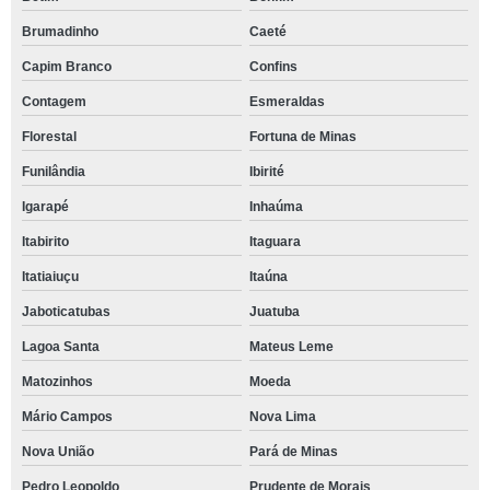
Brumadinho
Caeté
Capim Branco
Confins
Contagem
Esmeraldas
Florestal
Fortuna de Minas
Funilândia
Ibirité
Igarapé
Inhaúma
Itabirito
Itaguara
Itatiaiuçu
Itaúna
Jaboticatubas
Juatuba
Lagoa Santa
Mateus Leme
Matozinhos
Moeda
Mário Campos
Nova Lima
Nova União
Pará de Minas
Pedro Leopoldo
Prudente de Morais