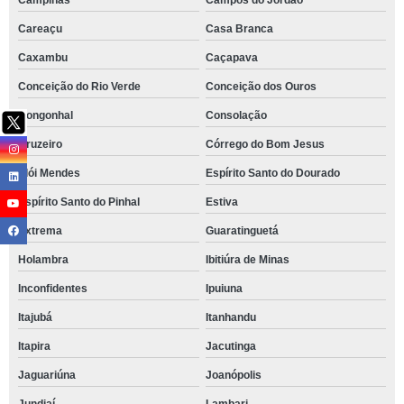
Campinas
Campos do Jordão
Careaçu
Casa Branca
Caxambu
Caçapava
Conceição do Rio Verde
Conceição dos Ouros
Congonhal
Consolação
Cruzeiro
Córrego do Bom Jesus
Elói Mendes
Espírito Santo do Dourado
Espírito Santo do Pinhal
Estiva
Extrema
Guaratinguetá
Holambra
Ibitiúra de Minas
Inconfidentes
Ipuiuna
Itajubá
Itanhandu
Itapira
Jacutinga
Jaguariúna
Joanópolis