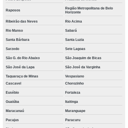
Região Metropolitana de Belo
Raposos
Horizonte
Ribeirão das Neves
Rio Acima
Rio Manso
Sabará
Santa Bárbara
Santa Luzia
Sarzedo
Sete Lagoas
São G. do Rio Abaixo
São Joaquim de Bicas
São José da Lapa
São José da Varginha
Taquaraçu de Minas
Vespasiano
Cascavel
Chorozinho
Eusébio
Fortaleza
Guaiúba
Itaitinga
Maracanaú
Maranguape
Pacajus
Paracuru