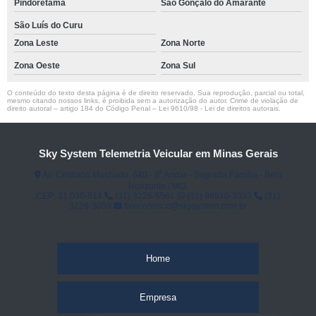
Pindoretama
São Gonçalo do Amarante
São Luís do Curu
Zona Leste
Zona Norte
Zona Oeste
Zona Sul
O conteúdo do texto desta página é de direito reservado. Sua reprodução, parcial ou total,
mesmo citando nossos links, é proibida sem a autorização do autor. Crime de violação de
direito autoral – artigo 184 do Código Penal –
Lei 9610/98 - Lei de direitos autorais
.
Sky System Telemetria Veicular em Minas Gerais
Av. Cristiano Machado, 640 - 6⁰ Andar - Sagrada Família - Belo
Horizonte / MG.
CEP: 31.030-514
(31) 3226-5561
(31) 98910-3333
(31)
3226-3059
faleconosco@skysystem.com.br
Home
Empresa