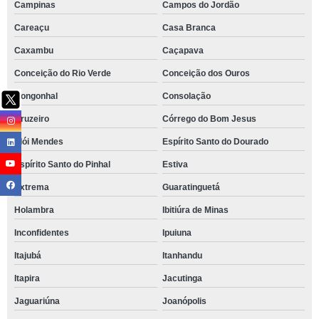
Campinas
Campos do Jordão
Careaçu
Casa Branca
Caxambu
Caçapava
Conceição do Rio Verde
Conceição dos Ouros
Congonhal
Consolação
Cruzeiro
Córrego do Bom Jesus
Elói Mendes
Espírito Santo do Dourado
Espírito Santo do Pinhal
Estiva
Extrema
Guaratinguetá
Holambra
Ibitiúra de Minas
Inconfidentes
Ipuiuna
Itajubá
Itanhandu
Itapira
Jacutinga
Jaguariúna
Joanópolis