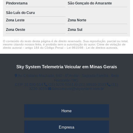
Pindoretama
São Gonçalo do Amarante
São Luís do Curu
Zona Leste
Zona Norte
Zona Oeste
Zona Sul
O conteúdo do texto desta página é de direito reservado. Sua reprodução, parcial ou total,
mesmo citando nossos links, é proibida sem a autorização do autor. Crime de violação de
direito autoral – artigo 184 do Código Penal –
Lei 9610/98 - Lei de direitos autorais
.
Sky System Telemetria Veicular em Minas Gerais
Av. Cristiano Machado, 640 - 6⁰ Andar - Sagrada Família - Belo
Horizonte / MG.
CEP: 31.030-514
(31) 3226-5561
(31) 98910-3333
(31)
3226-3059
faleconosco@skysystem.com.br
Home
Empresa