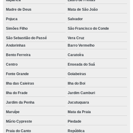
Itaparica
Lauro de Freitas
Madre de Deus
Mata de São João
Pojuca
Salvador
Simões Filho
São Francisco do Conde
São Sebastião do Passé
Vera Cruz
Andorinhas
Barro Vermelho
Bento Ferreira
Caratoíra
Centro
Enseada do Suá
Fonte Grande
Goiabeiras
Ilha das Caieiras
Ilha do Boi
Ilha do Frade
Jardim Camburi
Jardim da Penha
Jucutuquara
Maruípe
Mata da Praia
Mário Cypreste
Piedade
Praia do Canto
República