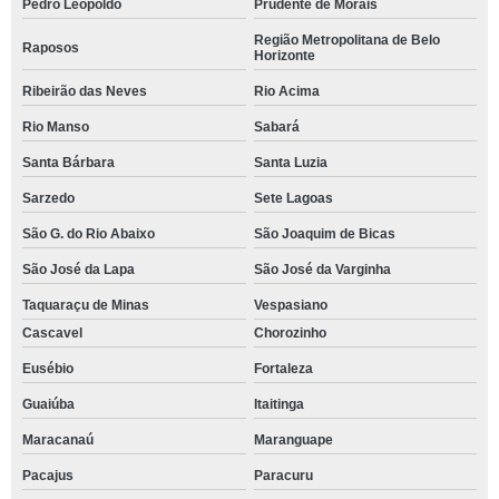
Pedro Leopoldo
Prudente de Morais
Região Metropolitana de Belo
Raposos
Horizonte
Ribeirão das Neves
Rio Acima
Rio Manso
Sabará
Santa Bárbara
Santa Luzia
Sarzedo
Sete Lagoas
São G. do Rio Abaixo
São Joaquim de Bicas
São José da Lapa
São José da Varginha
Taquaraçu de Minas
Vespasiano
Cascavel
Chorozinho
Eusébio
Fortaleza
Guaiúba
Itaitinga
Maracanaú
Maranguape
Pacajus
Paracuru