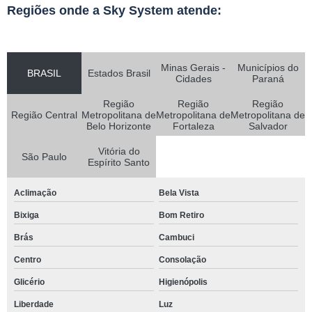
Regiões onde a Sky System atende:
Minas Gerais -
Municípios do
BRASIL
Estados Brasil
Cidades
Paraná
Região
Região
Região
Região Central
Metropolitana de
Metropolitana de
Metropolitana de
Belo Horizonte
Fortaleza
Salvador
Vitória do
São Paulo
Espírito Santo
Aclimação
Bela Vista
Bixiga
Bom Retiro
Brás
Cambuci
Centro
Consolação
Glicério
Higienópolis
Liberdade
Luz