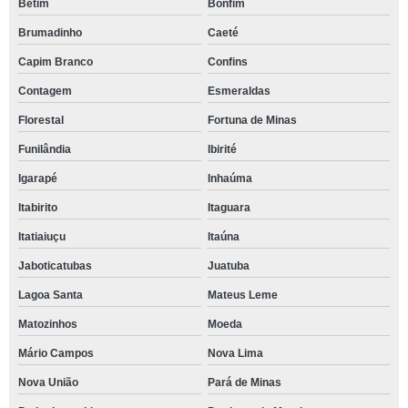
Betim
Bonfim
Brumadinho
Caeté
Capim Branco
Confins
Contagem
Esmeraldas
Florestal
Fortuna de Minas
Funilândia
Ibirité
Igarapé
Inhaúma
Itabirito
Itaguara
Itatiaiuçu
Itaúna
Jaboticatubas
Juatuba
Lagoa Santa
Mateus Leme
Matozinhos
Moeda
Mário Campos
Nova Lima
Nova União
Pará de Minas