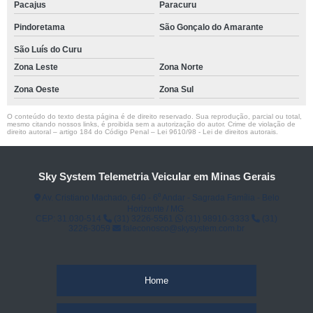
Pacajus
Paracuru
Pindoretama
São Gonçalo do Amarante
São Luís do Curu
Zona Leste
Zona Norte
Zona Oeste
Zona Sul
O conteúdo do texto desta página é de direito reservado. Sua reprodução, parcial ou total,
mesmo citando nossos links, é proibida sem a autorização do autor. Crime de violação de
direito autoral – artigo 184 do Código Penal –
Lei 9610/98 - Lei de direitos autorais
.
Sky System Telemetria Veicular em Minas Gerais
Av. Cristiano Machado, 640 - 6⁰ Andar - Sagrada Família - Belo
Horizonte / MG.
CEP: 31.030-514
(31) 3226-5561
(31) 98910-3333
(31)
3226-3059
faleconosco@skysystem.com.br
Home