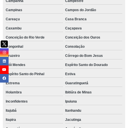
Campanha
Campestre
Campinas
Campos do Jordão
Careaçu
Casa Branca
Caxambu
Caçapava
Conceição do Rio Verde
Conceição dos Ouros
Congonhal
Consolação
Cruzeiro
Córrego do Bom Jesus
Elói Mendes
Espírito Santo do Dourado
Espírito Santo do Pinhal
Estiva
Extrema
Guaratinguetá
Holambra
Ibitiúra de Minas
Inconfidentes
Ipuiuna
Itajubá
Itanhandu
Itapira
Jacutinga