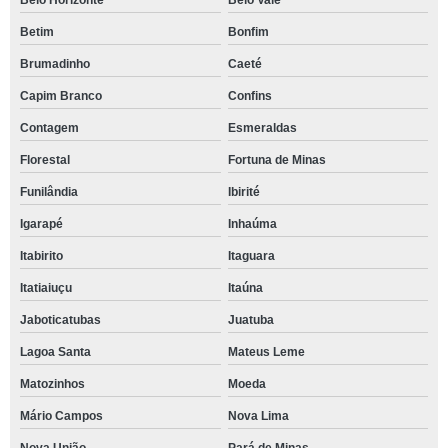
Belo Horizonte
Belo Vale
Betim
Bonfim
Brumadinho
Caeté
Capim Branco
Confins
Contagem
Esmeraldas
Florestal
Fortuna de Minas
Funilândia
Ibirité
Igarapé
Inhaúma
Itabirito
Itaguara
Itatiaiuçu
Itaúna
Jaboticatubas
Juatuba
Lagoa Santa
Mateus Leme
Matozinhos
Moeda
Mário Campos
Nova Lima