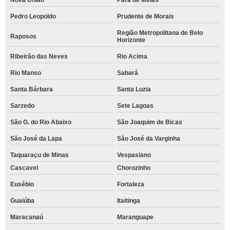
Nova União
Pará de Minas
Pedro Leopoldo
Prudente de Morais
Região Metropolitana de Belo
Raposos
Horizonte
Ribeirão das Neves
Rio Acima
Rio Manso
Sabará
Santa Bárbara
Santa Luzia
Sarzedo
Sete Lagoas
São G. do Rio Abaixo
São Joaquim de Bicas
São José da Lapa
São José da Varginha
Taquaraçu de Minas
Vespasiano
Cascavel
Chorozinho
Eusébio
Fortaleza
Guaiúba
Itaitinga
Maracanaú
Maranguape