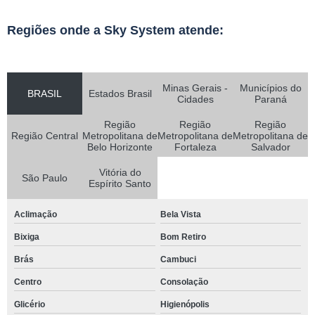
Regiões onde a Sky System atende:
Minas Gerais -
Municípios do
BRASIL
Estados Brasil
Cidades
Paraná
Região
Região
Região
Região Central
Metropolitana de
Metropolitana de
Metropolitana de
Belo Horizonte
Fortaleza
Salvador
Vitória do
São Paulo
Espírito Santo
Aclimação
Bela Vista
Bixiga
Bom Retiro
Brás
Cambuci
Centro
Consolação
Glicério
Higienópolis