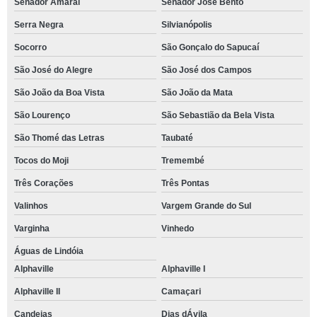
Senador Amaral
Senador José Bento
Serra Negra
Silvianópolis
Socorro
São Gonçalo do Sapucaí
São José do Alegre
São José dos Campos
São João da Boa Vista
São João da Mata
São Lourenço
São Sebastião da Bela Vista
São Thomé das Letras
Taubaté
Tocos do Moji
Tremembé
Três Corações
Três Pontas
Valinhos
Vargem Grande do Sul
Varginha
Vinhedo
Águas de Lindóia
Alphaville
Alphaville I
Alphaville II
Camaçari
Candeias
Dias dÁvila