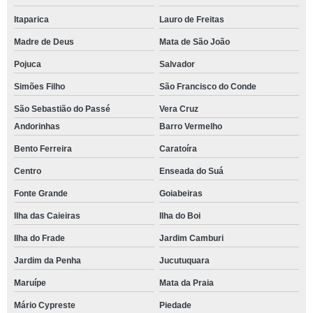
Itaparica
Lauro de Freitas
Madre de Deus
Mata de São João
Pojuca
Salvador
Simões Filho
São Francisco do Conde
São Sebastião do Passé
Vera Cruz
Andorinhas
Barro Vermelho
Bento Ferreira
Caratoíra
Centro
Enseada do Suá
Fonte Grande
Goiabeiras
Ilha das Caieiras
Ilha do Boi
Ilha do Frade
Jardim Camburi
Jardim da Penha
Jucutuquara
Maruípe
Mata da Praia
Mário Cypreste
Piedade