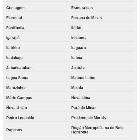
Contagem
Esmeraldas
Florestal
Fortuna de Minas
Funilândia
Ibirité
Igarapé
Inhaúma
Itabirito
Itaguara
Itatiaiuçu
Itaúna
Jaboticatubas
Juatuba
Lagoa Santa
Mateus Leme
Matozinhos
Moeda
Mário Campos
Nova Lima
Nova União
Pará de Minas
Pedro Leopoldo
Prudente de Morais
Região Metropolitana de Belo
Raposos
Horizonte