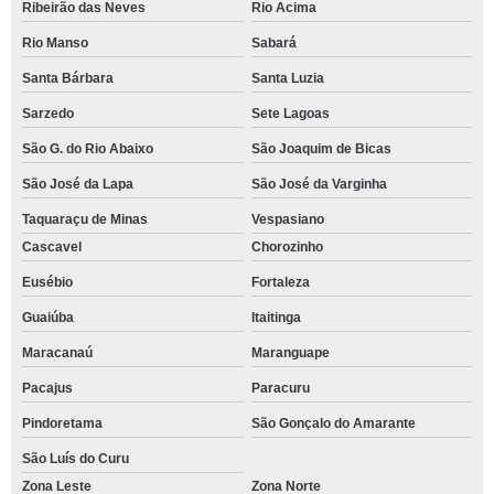
Ribeirão das Neves
Rio Acima
Rio Manso
Sabará
Santa Bárbara
Santa Luzia
Sarzedo
Sete Lagoas
São G. do Rio Abaixo
São Joaquim de Bicas
São José da Lapa
São José da Varginha
Taquaraçu de Minas
Vespasiano
Cascavel
Chorozinho
Eusébio
Fortaleza
Guaiúba
Itaitinga
Maracanaú
Maranguape
Pacajus
Paracuru
Pindoretama
São Gonçalo do Amarante
São Luís do Curu
Zona Leste
Zona Norte