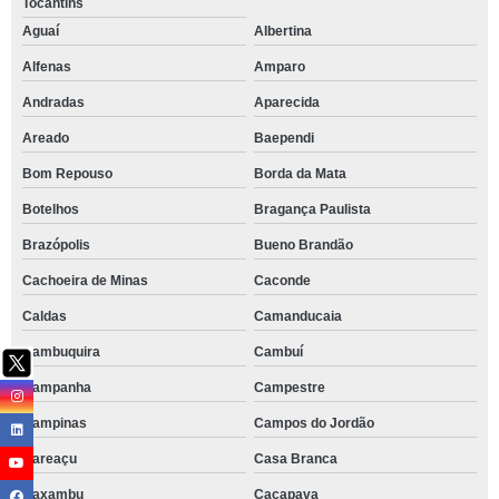
Tocantins
Aguaí
Albertina
Alfenas
Amparo
Andradas
Aparecida
Areado
Baependi
Bom Repouso
Borda da Mata
Botelhos
Bragança Paulista
Brazópolis
Bueno Brandão
Cachoeira de Minas
Caconde
Caldas
Camanducaia
Cambuquira
Cambuí
Campanha
Campestre
Campinas
Campos do Jordão
Careaçu
Casa Branca
Caxambu
Caçapava