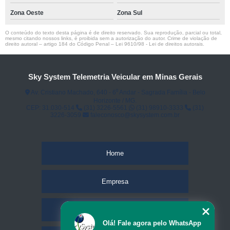
Zona Oeste
Zona Sul
O conteúdo do texto desta página é de direito reservado. Sua reprodução, parcial ou total,
mesmo citando nossos links, é proibida sem a autorização do autor. Crime de violação de
direito autoral – artigo 184 do Código Penal –
Lei 9610/98 - Lei de direitos autorais
.
Sky System Telemetria Veicular em Minas Gerais
Av. Cristiano Machado, 640 - 6⁰ Andar - Sagrada Família - Belo
Horizonte / MG.
CEP: 31.030-514
(31) 3226-5561
(31) 98910-3333
(31)
3226-3059
faleconosco@skysystem.com.br
Home
Empresa
Missão
Olá! Fale agora pelo WhatsApp