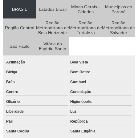
Minas Gerais -
Municípios do
BRASIL
Estados Brasil
Cidades
Paraná
Região
Região
Região
Região Central
Metropolitana de
Metropolitana de
Metropolitana de
Belo Horizonte
Fortaleza
Salvador
Vitória do
São Paulo
Espírito Santo
Aclimação
Bela Vista
Bixiga
Bom Retiro
Brás
Cambuci
Centro
Consolação
Glicério
Higienópolis
Liberdade
Luz
Pari
República
Santa Cecília
Santa Efigênia