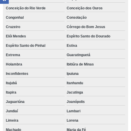
Conceição do Rio Verde
Conceição dos Ouros
Congonhal
Consolação
Cruzeiro
Córrego do Bom Jesus
Elói Mendes
Espírito Santo do Dourado
Espírito Santo do Pinhal
Estiva
Extrema
Guaratinguetá
Holambra
Ibitiúra de Minas
Inconfidentes
Ipuiuna
Itajubá
Itanhandu
Itapira
Jacutinga
Jaguariúna
Joanópolis
Jundiaí
Lambari
Limeira
Lorena
Machado
Maria da Fé