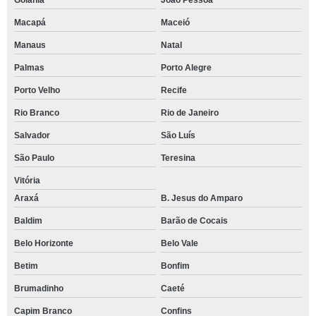
Goiânia
João Pessoa
Macapá
Maceió
Manaus
Natal
Palmas
Porto Alegre
Porto Velho
Recife
Rio Branco
Rio de Janeiro
Salvador
São Luís
São Paulo
Teresina
Vitória
Araxá
B. Jesus do Amparo
Baldim
Barão de Cocais
Belo Horizonte
Belo Vale
Betim
Bonfim
Brumadinho
Caeté
Capim Branco
Confins