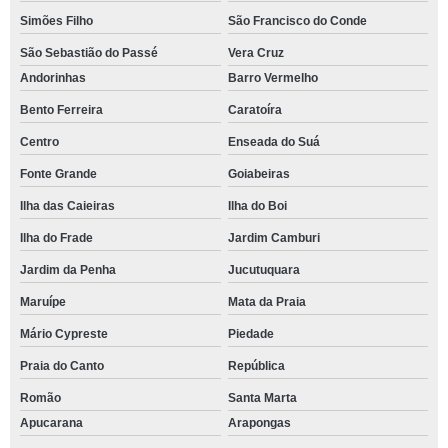
Simões Filho
São Francisco do Conde
São Sebastião do Passé
Vera Cruz
Andorinhas
Barro Vermelho
Bento Ferreira
Caratoíra
Centro
Enseada do Suá
Fonte Grande
Goiabeiras
Ilha das Caieiras
Ilha do Boi
Ilha do Frade
Jardim Camburi
Jardim da Penha
Jucutuquara
Maruípe
Mata da Praia
Mário Cypreste
Piedade
Praia do Canto
República
Romão
Santa Marta
Apucarana
Arapongas