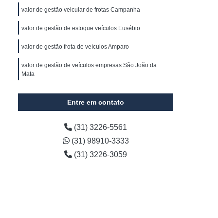
s
Gerenciamento de Frota de Veículos
valor de gestão veicular de frotas Campanha
 Frota e Transportes
valor de gestão de estoque veículos Eusébio
cializada em Coleta de Resíduos
valor de gestão frota de veículos Amparo
Gerenciamento de Frota Minas Gerais
valor de gestão de veículos empresas São João da
resas
Empresa de Gestão de Frota
Mata
Empresa Especializada em Gestão de Frota
Entre em contato
Automotiva
Gestão de Frota Automóvel
e
Gestão de Frota de Caminhões
(31) 3226-5561
esados
Gestão de Frota Logística
(31) 98910-3333
de Frotas Gps
Gestão de Estoque Veículos
(31) 3226-3059
tão de Frota de Veículos Belo Horizonte
Gestão de Frota de Veículos para Empresas
 Empresas
Gestão de Veículos para Empresas