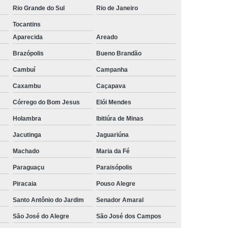
Rio Grande do Sul
Rio de Janeiro
rais
Rastreador Gps para Caminhão
Tocantins
streador para Caminhão Via Satélite
Aparecida
Areado
Rastreador Via Satélite para Caminhão
Brazópolis
Bueno Brandão
Sistema de Rastreamento de Caminhões
Cambuí
Campanha
resa Especializada em Rastreador de Carro
Caxambu
Caçapava
e Carro
Rastreador de Carro Belo Horizonte
Córrego do Bom Jesus
Elói Mendes
ais
Rastreador Gps para Carros
Holambra
Ibitiúra de Minas
Rastreador Veicular para Carro
Jacutinga
Jaguariúna
Machado
Maria da Fé
Empresa
Rastreador Veicular para Frota
Paraguaçu
Paraisópolis
treador para Carros
Rastreador de Carros
Piracaia
Pouso Alegre
or em Carro
Rastreador Gps Carro
Santo Antônio do Jardim
Senador Amaral
eador no Carro
Rastreador para Carro
São José do Alegre
São José dos Campos
a
Rastreador para Colocar no Carro