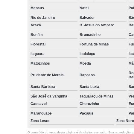
Manaus
Natal
Pa
Rio de Janeiro
Salvador
Sã
Araxá
B. Jesus do Amparo
Ba
Bonfim
Brumadinho
Ca
Florestal
Fortuna de Minas
Fun
Itaguara
Itatiaiuçu
Ita
Matozinhos
Moeda
Má
Reg
Prudente de Morais
Raposos
Bel
Santa Bárbara
Santa Luzia
Sa
São José da Varginha
Taquaraçu de Minas
Ve
Cascavel
Chorozinho
Eu
Maranguape
Pacajus
Pa
Zona Leste
Zona Nort
O conteúdo do texto desta página é de direito reservado. Sua reprodução, pa