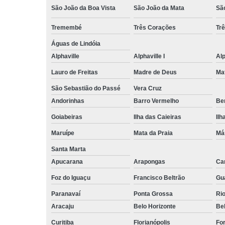
São João da Boa Vista
São João da Mata
Sã
Tremembé
Três Corações
Tr
Águas de Lindóia
Alphaville
Alphaville I
Alp
Lauro de Freitas
Madre de Deus
Ma
São Sebastião do Passé
Vera Cruz
Andorinhas
Barro Vermelho
Ben
Goiabeiras
Ilha das Caieiras
Ilh
Maruípe
Mata da Praia
Má
Santa Marta
Apucarana
Arapongas
Ca
Foz do Iguaçu
Francisco Beltrão
Gu
Paranavaí
Ponta Grossa
Ri
Aracaju
Belo Horizonte
Be
Curitiba
Florianópolis
For