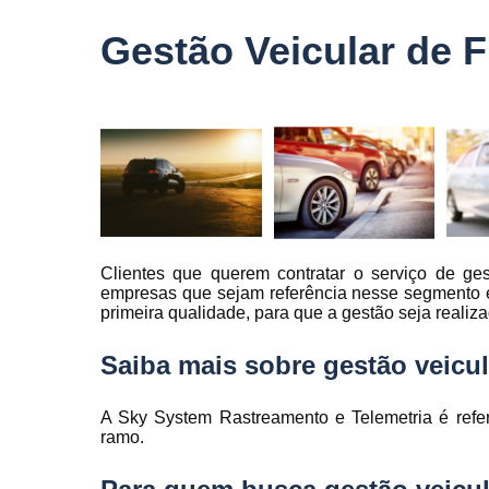
veículo
Gestão Veicular de 
Monitorame
de frotas
Monitoramen
veiculare
Rastreado
carro
Rastreador
automotivo
Clientes que querem contratar o serviço de ge
Rastreador
empresas que sejam referência nesse segmento e
de caminhõ
primeira qualidade, para que a gestão seja realiza
Rastreador
de carros
Saiba mais sobre gestão veicul
Rastreador
para carro
A Sky System Rastreamento e Telemetria é refe
ramo.
Rastreamen
de carro