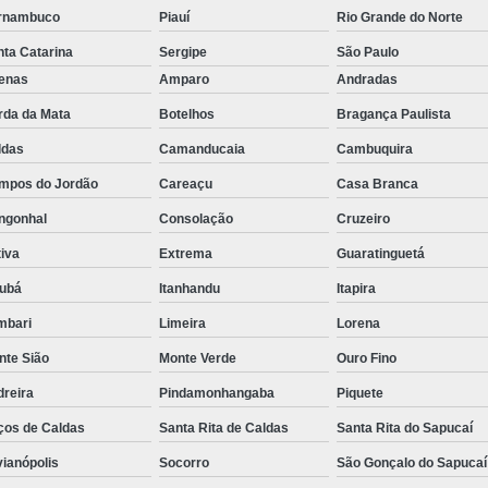
rnambuco
Piauí
Rio Grande do Norte
Rastreador de Caminhão Minas Ge
ta Catarina
Sergipe
São Paulo
Rastreador para Caminhão
Ra
fenas
Amparo
Andradas
Rastreador Satelital para Caminhões
rda da Mata
Botelhos
Bragança Paulista
Rastreamento de Caminhão Via Satélite
ldas
Camanducaia
Cambuquira
Empresa de Rastreador Veicular
Emp
mpos do Jordão
Careaçu
Casa Branca
Rastreador de Automóveis
Rastreador d
ngonhal
Consolação
Cruzeiro
Rastreador de Carro Minas Ger
iva
Extrema
Guaratinguetá
Rastreador para Carros
jubá
Itanhandu
Itapira
mbari
Limeira
Lorena
Rastreador Veicular para Carros de 
nte Sião
Monte Verde
Ouro Fino
Rastreador Veicular Particular
Gps Ras
dreira
Pindamonhangaba
Piquete
Rastreador do Carro
Rastread
ços de Caldas
Santa Rita de Caldas
Santa Rita do Sapucaí
Rastreador Gps para Carro
Rastr
vianópolis
Socorro
São Gonçalo do Sapucaí
Rastreador para Carros com Escut