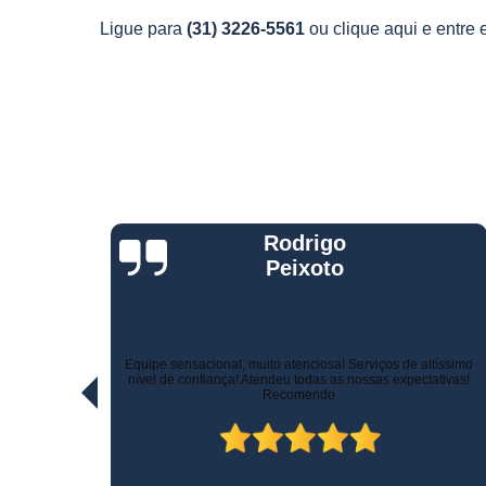
Telemetria
Ligue para
(31) 3226-5561
ou
clique aqui
e entre 
veiculare
Jorge Eduardo
Rizzotti
Quando comprei fui muito bem atendido na hora da venda e
ltíssimo
pelo suporte! Não demoraram para marcar a instalação e o
ativas!
técnico tomou todo cuidado com meu carro. Estou trocando de
veículo e vou instalar no outro! Recomendo!