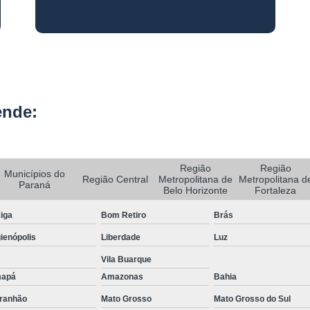
Rastreador de Carro e Moto
Rastreador de Veiculos Portatil
Rastreador Movel para Carro
Rastreador para Colocar em Car
ende:
Rastreador Portátil para Veículos
Bloqueador e Rastreador Automotiv
Gps Veicular Rastreado
Região
Região
Municípios do
Região Central
Metropolitana de
Metropolitana d
Paraná
Rastreador Automotivo Belo Horizont
Belo Horizonte
Fortaleza
Rastreador e Bloqueador Automotivo
iga
Bom Retiro
Brás
Rastreador e Bloqueador Veicula
ienópolis
Liberdade
Luz
Rastreador Gps Automotivo
Vila Buarque
apá
Amazonas
Bahia
Empresa de Rastreamento de Caminhõe
ranhão
Mato Grosso
Mato Grosso do Sul
Rastreador de Caminhão
Ras