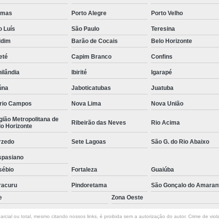
Empresa de Rastreamento de Veícul
lmas
Porto Alegre
Porto Velho
Empresa de Rastreamen
o Luís
São Paulo
Teresina
Empresa de Rastreame
ldim
Barão de Cocais
Belo Horizonte
Empresa Especializada
eté
Capim Branco
Confins
ilândia
Ibirité
Igarapé
Empresas de Monitoramento e Ras
úna
Jaboticatubas
Juatuba
Rastreamento de Veículos
Ra
rio Campos
Nova Lima
Nova União
Rastreamento para Carros
Detector 
ião Metropolitana de
Ribeirão das Neves
Rio Acima
Detector de Fadiga para Motorista
o Horizonte
Sensor de Fadiga e Distração
rzedo
Sete Lagoas
São G. do Rio Abaixo
Sensor de Fadiga Vw
Sensor de
spasiano
sébio
Fortaleza
Guaiúba
Camera Gravadora Veicula
racuru
Pindoretama
São Gonçalo do Amaran
Cameras para Veiculos com Grava
e
Zona Oeste
Gravador de Video Veicular
Gravado
rcial ou total, mesmo citando nossos links, é proibida sem a autorização do autor. Crime de viol