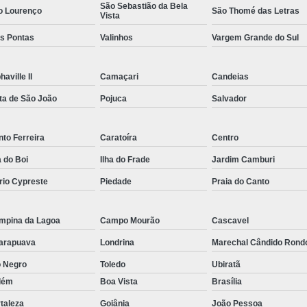
São Sebastião da Bela
o Lourenço
São Thomé das Letras
Rastreador por Satelite para Carros
Vista
Empresa Especializada em Rastreamento 
ês Pontas
Valinhos
Vargem Grande do Sul
Rastreamento de Carro G
haville II
Camaçari
Candeias
Rastreamento de Carros Belo Horizont
ta de São João
Pojuca
Salvador
Rastreamento de Carros e Caminhões Via
Rastreamento de Carros por Satélite
to Ferreira
Caratoíra
Centro
Rastreamento para Carros e Camin
a do Boi
Ilha do Frade
Jardim Camburi
Monitoramento e Rastreamento de Frotas 
rio Cypreste
Piedade
Praia do Canto
Rastreamento de Frota Via Sa
mpina da Lagoa
Campo Mourão
Cascavel
Rastreamento de Frotas Belo Horizonte
arapuava
Londrina
Marechal Cândido Rond
Rastreamento de Frotas Minas Gera
o Negro
Toledo
Ubiratã
Rastreamento e Monitoramento d
lém
Boa Vista
Brasília
Rastreamento Veicular Frotas
taleza
Goiânia
João Pessoa