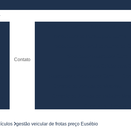
 de
Bloqueador Carro
Bloqueador de Aut
Bloqueador de Partida para Carros
e
Bloqueador de Sinal de Alarme de C
o
Bloqueador Rastreador Carro
Contato
de
Bloqueador Via Celular para C
Rastreador e Bloqueador Carro
Con
de
to
Controle de Jornada de Motorista
Controle de Jornada de Trabalho Moto
nto
Controle de Jornada d
e
Controle de Jornada do Motorista Minas 
ículos
gestão veicular de frotas preço Eusébio
Controle de Jornada Motorista
Co
e