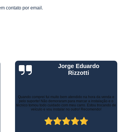
Gestão Frota de Veículos
Gest
s
em contato por email.
s
Gestão Veicular de Frotas
Câmera 
Empresa de Monitoramento de Fr
Monitoramento de Caminhões po
Monitoramento de Frota Belo Horizont
Monitoramento de Frota Telemetr
Monitoramento de Horímetro
Mo
Gustavo Leone
Rastreamento e Monitoramento d
Monitoramento de Veículos
Mon
Monitoramento Gps Veicu
Há alguns anos a empresa de minha esposa necessitava de
controlar as entregas tanto urbanas como no Estado de Minas
Monitoramento Veicular Belo Horizont
Gerais. Contratamos os serviços de rastreamento e logística.
Inicialmente já economizamos com os custos com seguros.
Atualmente, contamos com diversos recursos que tornam as
Monitoramento Veicular em Tempo Re
entregas mais rápidas, ágeis e seguras.
Monitoramento Veicular por Câmeras
Monitoramento Veicular Via Satéli