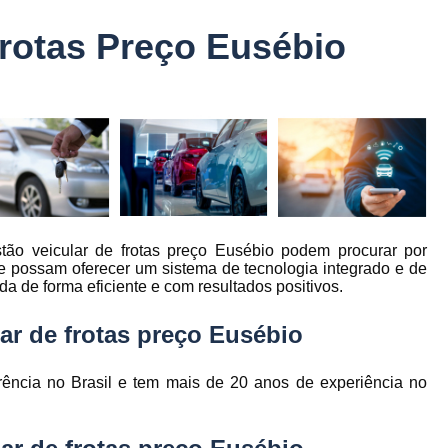
Controle Jornada de Trabalho Motorista
Frotas Preço Eusébio
nto
Controle de Abastecimento de Combust
Controle de Abastecimento de Veícu
tos
s
Controle de Frota
Controle de Frota Be
r
Controle de Frota de Caminhõe
Controle de Manutenção de Frota de
es
s
Sistema de Fadiga
Empresa de Rast
stão veicular de frotas preço Eusébio podem procurar por
es
Empresa de Rastreadores de Veicul
 possam oferecer um sistema de tecnologia integrado e de
es
da de forma eficiente e com resultados positivos.
Empresa de Rastreamento de Moto
es
Empresa de Rastreamento por Sat
ar de frotas preço Eusébio
es
Empresa Rastreadores
Empresa Rastre
s
rência no Brasil e tem mais de 20 anos de experiência no
Gerenciamento de Frota Belo Horizon
to
Gerenciamento de Frota de Caminh