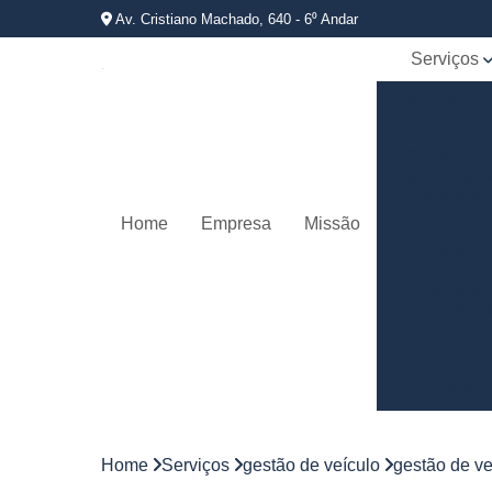
Av. Cristiano Machado, 640 - 6⁰ Andar
Serviços
Bloqueador
carros
Controle d
jornadas d
motorista
Home
Empresa
Missão
Controles 
frota
Empresas 
rastreamen
veicular
Gerenciame
de frotas
Gestão d
frotas
Home
Serviços
gestão de veículo
gestão de ve
Gestão d