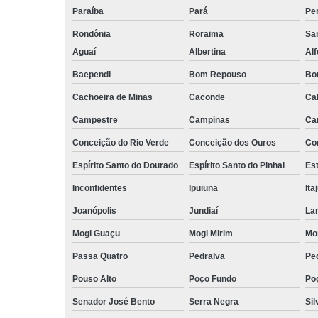
Paraíba
Pará
Pe
Rondônia
Roraima
San
Aguaí
Albertina
Al
Baependi
Bom Repouso
Bo
Cachoeira de Minas
Caconde
Ca
Campestre
Campinas
Ca
Conceição do Rio Verde
Conceição dos Ouros
Co
Espírito Santo do Dourado
Espírito Santo do Pinhal
Est
Inconfidentes
Ipuiuna
Ita
Joanópolis
Jundiaí
La
Mogi Guaçu
Mogi Mirim
Mo
Passa Quatro
Pedralva
Pe
Pouso Alto
Poço Fundo
Po
Senador José Bento
Serra Negra
Sil