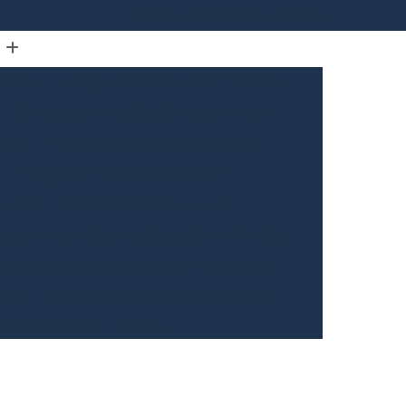
(31) 3226-5561
(31) 98910-3333
omóvel
Bloqueador de Carros Via Satelite
Bloqueador de Rastreador para Carros
arro
Bloqueador de Sinal para Carros
Bloqueador Veicular Rastreador
arros
Bloqueadores para Carro
trole da Jornada de Motorista de Caminhão
Controle de Jornada de Motorista Externo
rista
Controle de Jornada do Motorista
o Motorista Belo Horizonte
Gerais
Controle de Jornada dos Motoristas
ntrole de Jornada Motorista de Caminhão