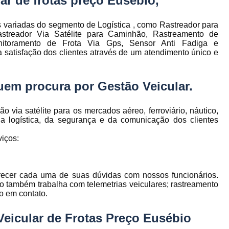
ar de frotas preço Eusébio,
to
Gerenciamento de Frota de Empresa
Gerenciamento de
 variadas do segmento de Logística , como Rastreador para
to
streador Via Satélite para Caminhão, Rastreamento de
Gerenciamento de Frota Espe
onitoramento de Frota Via Gps, Sensor Anti Fadiga e
a satisfação dos clientes através de um atendimento único e
Gerenciamento de Frota Manutenção
de
Gerenciamento de Frota para Emp
 quem procura por
Gestão Veicular
.
e
Empresa de Gestão de Frota de Veículos
Gestão de Frota
Gestão de Frota 
via satélite para os mercados aéreo, ferroviário, náutico,
 da logística, da segurança e da comunicação dos clientes
e
Gestão de Frota Belo Horizont
os
iços:
Gestão de Frota de Veículos P
ra
e
Gestão de Frota Minas Gerais
Gestão 
 de
arecer cada uma de suas dúvidas com nossos funcionários.
Gestão de Frota de Veículos
Ges
o também trabalha com telemetrias veiculares; rastreamento
do em contato.
Gestão de Frota de Veículos Minas Gerais
s
Gestão de Veículos
Gestão de Veículos
Veicular de Frotas Preço Eusébio
a