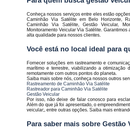
Para quem busca gestão veicul
Rastreamen
de frota
Conheça nossos serviços entre eles estão opções
Rastreamen
Caminhão Via Satélite em Belo Horizonte, Ra
veicular
Caminhão Via Satélite, Gestão Veicular, M
Monitoramento Veicular Via Satélite. Garantimos 
Sensores 
alta qualidade para nossos clientes.
fadiga
Você está no local ideal para
Sistema d
gravação
veicular
Fornecer soluções em rastreamento e comunicação 
marítimo e terrestre, viabilizando a otimização
Sistema d
remotamente com outros pontos do planeta.
rastreament
Saiba mais sobre nós, conheça nossos outros serv
Rastreamento de Caminhão Via Satélite
Sistemas pa
Rastreador para Caminhão Via Satélite
controle d
Gestão Veicular
manutenção
Por isso, não deixe de falar conosco para escl
frota
Além do que já foi apresentado, o empreendiment
Sistemas
veicular;, entre outras opções. Saiba mais entran
veiculare
Para saber mais sobre Gestão 
Telemetri