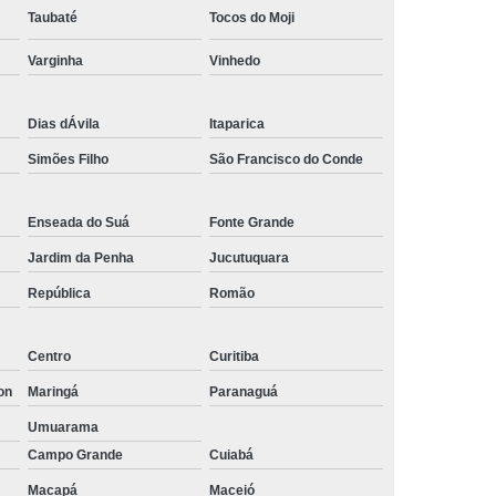
Taubaté
Tocos do Moji
Empresa de Rastreamento de Automóveis
de Carros
Rastreamento Carros Via Satélite
Varginha
Vinhedo
ps
Rastreamento de Carros
Dias dÁvila
Itaparica
e
Rastreamento de Carros e Caminhões
Simões Filho
São Francisco do Conde
 Gps
Rastreamento de Carros Minas Gerais
Rastreamento de Carros Via Satélite
Enseada do Suá
Fonte Grande
hões
Gestão de Frotas Rastreamento
Jardim da Penha
Jucutuquara
de Caminhões
Rastreamento de Frota Veicular
República
Romão
télite
Rastreamento de Frotas
Centro
Curitiba
Rastreamento de Frotas com Tecnologia Gps
on
Maringá
Paranaguá
is
Rastreamento e Gestão de Frotas
Umuarama
e Frotas
Rastreamento Frota Gps
Campo Grande
Cuiabá
Empresa de Rastreamento de Carros
Macapá
Maceió