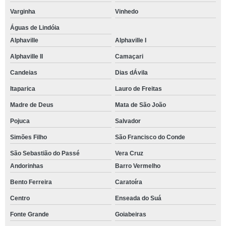
Varginha
Vinhedo
Águas de Lindóia
Alphaville
Alphaville I
Alphaville II
Camaçari
Candeias
Dias dÁvila
Itaparica
Lauro de Freitas
Madre de Deus
Mata de São João
Pojuca
Salvador
Simões Filho
São Francisco do Conde
São Sebastião do Passé
Vera Cruz
Andorinhas
Barro Vermelho
Bento Ferreira
Caratoíra
Centro
Enseada do Suá
Fonte Grande
Goiabeiras