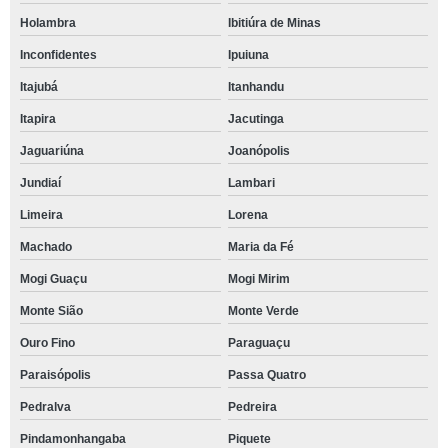
Holambra
Ibitiúra de Minas
Inconfidentes
Ipuiuna
Itajubá
Itanhandu
Itapira
Jacutinga
Jaguariúna
Joanópolis
Jundiaí
Lambari
Limeira
Lorena
Machado
Maria da Fé
Mogi Guaçu
Mogi Mirim
Monte Sião
Monte Verde
Ouro Fino
Paraguaçu
Paraisópolis
Passa Quatro
Pedralva
Pedreira
Pindamonhangaba
Piquete