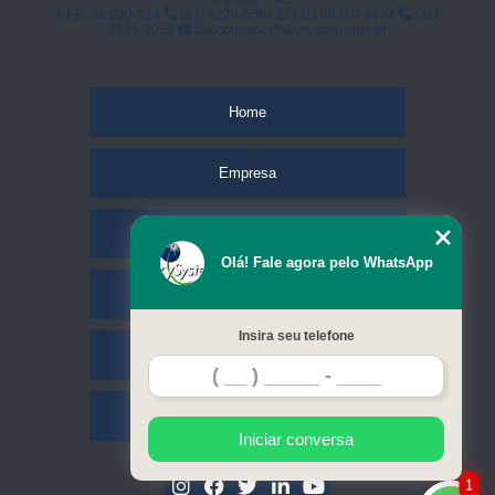
CEP: 31.030-514
(31) 3226-5561
(31) 98910-3333
(31)
3226-3059
faleconosco@skysystem.com.br
Home
Empresa
Missão
Olá! Fale agora pelo WhatsApp
Serviços
Insira seu telefone
Contato
Mapa do site
Iniciar conversa
1