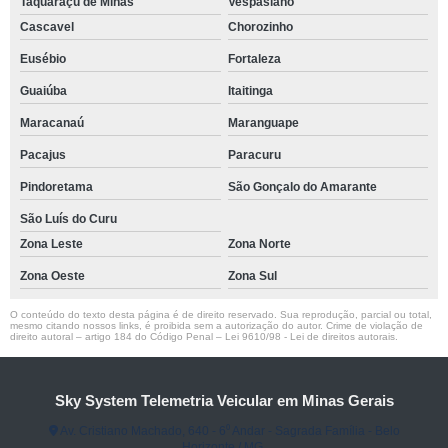
Taquaraçu de Minas
Vespasiano
Cascavel
Chorozinho
Eusébio
Fortaleza
Guaiúba
Itaitinga
Maracanaú
Maranguape
Pacajus
Paracuru
Pindoretama
São Gonçalo do Amarante
São Luís do Curu
Zona Leste
Zona Norte
Zona Oeste
Zona Sul
O conteúdo do texto desta página é de direito reservado. Sua reprodução, parcial ou total,
mesmo citando nossos links, é proibida sem a autorização do autor. Crime de violação de
direito autoral – artigo 184 do Código Penal –
Lei 9610/98 - Lei de direitos autorais
.
Sky System Telemetria Veicular em Minas Gerais
Av. Cristiano Machado, 640 - 6⁰ Andar - Sagrada Família - Belo
Horizonte / MG.