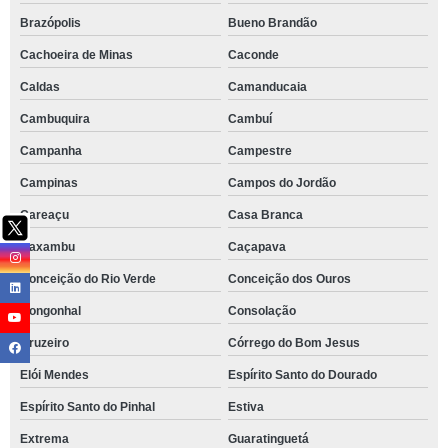
Brazópolis
Bueno Brandão
Cachoeira de Minas
Caconde
Caldas
Camanducaia
Cambuquira
Cambuí
Campanha
Campestre
Campinas
Campos do Jordão
Careaçu
Casa Branca
Caxambu
Caçapava
Conceição do Rio Verde
Conceição dos Ouros
Congonhal
Consolação
Cruzeiro
Córrego do Bom Jesus
Elói Mendes
Espírito Santo do Dourado
Espírito Santo do Pinhal
Estiva
Extrema
Guaratinguetá