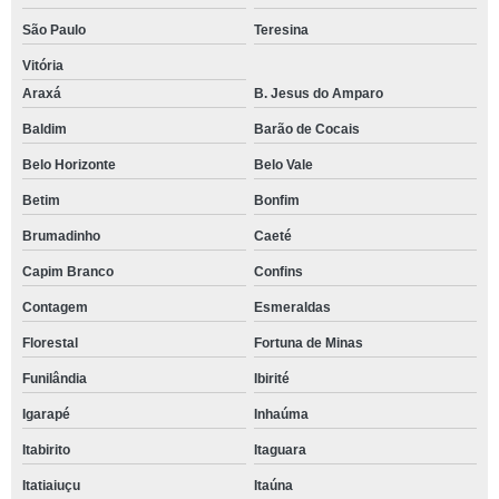
São Paulo
Teresina
Vitória
Araxá
B. Jesus do Amparo
Baldim
Barão de Cocais
Belo Horizonte
Belo Vale
Betim
Bonfim
Brumadinho
Caeté
Capim Branco
Confins
Contagem
Esmeraldas
Florestal
Fortuna de Minas
Funilândia
Ibirité
Igarapé
Inhaúma
Itabirito
Itaguara
Itatiaiuçu
Itaúna