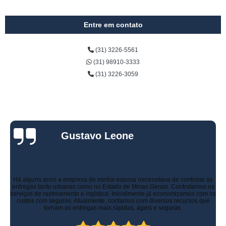
Entre em contato
(31) 3226-5561
(31) 98910-3333
(31) 3226-3059
Gustavo Leone
Há alguns anos a empresa de minha esposa necessitava de controlar as
entregas tanto urbanas como no Estado de Minas Gerais. Contratamos os
serviços de rastreamento e logística. Inicialmente já economizamos com os
custos com seguros. Atualmente, contamos com diversos recursos que
tornam as entregas mais rápidas, ágeis e seguras.