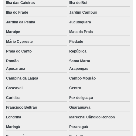
Ilha das Caieiras
Ilha do Boi
Ilha do Frade
Jardim Camburi
Jardim da Penha
Jucutuquara
Maruípe
Mata da Praia
Mário Cypreste
Piedade
Praia do Canto
República
Romão
Santa Marta
Apucarana
Arapongas
Campina da Lagoa
Campo Mourão
Cascavel
Centro
Curitiba
Foz do Iguaçu
Francisco Beltrão
Guarapuava
Londrina
Marechal Cândido Rondon
Maringá
Paranaguá