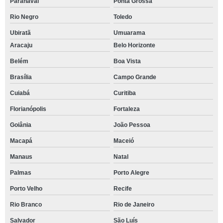
Paranavaí
Ponta Grossa
Rio Negro
Toledo
Ubiratã
Umuarama
Aracaju
Belo Horizonte
Belém
Boa Vista
Brasília
Campo Grande
Cuiabá
Curitiba
Florianópolis
Fortaleza
Goiânia
João Pessoa
Macapá
Maceió
Manaus
Natal
Palmas
Porto Alegre
Porto Velho
Recife
Rio Branco
Rio de Janeiro
Salvador
São Luís