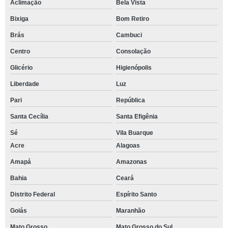
Aclimação
Bela Vista
Bixiga
Bom Retiro
Brás
Cambuci
Centro
Consolação
Glicério
Higienópolis
Liberdade
Luz
Pari
República
Santa Cecília
Santa Efigênia
Sé
Vila Buarque
Acre
Alagoas
Amapá
Amazonas
Bahia
Ceará
Distrito Federal
Espírito Santo
Goiás
Maranhão
Mato Grosso
Mato Grosso do Sul