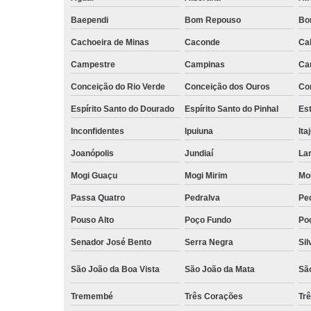
Baependi
Bom Repouso
Bo
Cachoeira de Minas
Caconde
Ca
Campestre
Campinas
Ca
Conceição do Rio Verde
Conceição dos Ouros
Co
Espírito Santo do Dourado
Espírito Santo do Pinhal
Est
Inconfidentes
Ipuiuna
Ita
Joanópolis
Jundiaí
La
Mogi Guaçu
Mogi Mirim
Mo
Passa Quatro
Pedralva
Pe
Pouso Alto
Poço Fundo
Po
Senador José Bento
Serra Negra
Sil
São João da Boa Vista
São João da Mata
Sã
Tremembé
Três Corações
Tr