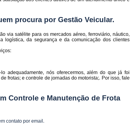
to
Gerenciamento de Frota de Empresa
Gerenciamento de
 quem procura por
Gestão Veicular
.
to
Gerenciamento de Frota Espe
via satélite para os mercados aéreo, ferroviário, náutico,
Gerenciamento de Frota Manutenção
de
 da logística, da segurança e da comunicação dos clientes
Gerenciamento de Frota para Emp
iços:
e
Empresa de Gestão de Frota de Veículos
Gestão de Frota
Gestão de Frota 
e
ê-lo adequadamente, nós oferecermos, além do que já foi
Gestão de Frota Belo Horizont
os
e frotas; e controle de jornadas do motorista;. Por isso, fale
Gestão de Frota de Veículos P
ra
e
Gestão de Frota Minas Gerais
Gestão 
em Controle e Manutenção de Frota
 de
Gestão de Frota de Veículos
Ges
Gestão de Frota de Veículos Minas Gerais
s
em contato por email.
Gestão de Veículos
Gestão de Veículos
a