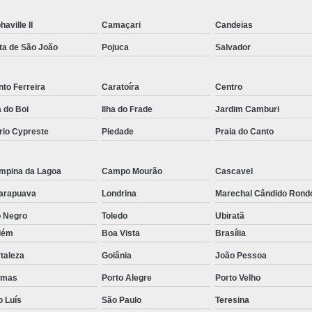
Rastreador por Satelite para Carros
haville II
Camaçari
Candeias
Empresa Especializada em Rastreamento 
ta de São João
Pojuca
Salvador
Rastreamento de Carro G
Rastreamento de Carros Belo Horizont
to Ferreira
Caratoíra
Centro
Rastreamento de Carros e Caminhões Via
a do Boi
Ilha do Frade
Jardim Camburi
rio Cypreste
Piedade
Praia do Canto
Rastreamento de Carros por Satélite
Rastreamento para Carros e Camin
mpina da Lagoa
Campo Mourão
Cascavel
Monitoramento e Rastreamento de Frotas 
arapuava
Londrina
Marechal Cândido Rond
Rastreamento de Frota Via Sa
o Negro
Toledo
Ubiratã
Rastreamento de Frotas Belo Horizonte
lém
Boa Vista
Brasília
Rastreamento de Frotas Minas Gera
taleza
Goiânia
João Pessoa
Rastreamento e Monitoramento d
lmas
Porto Alegre
Porto Velho
Rastreamento Veicular Frotas
o Luís
São Paulo
Teresina