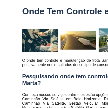
veículo
Onde Tem Controle e
Monitorame
de frotas
Monitoramen
veiculare
Rastreado
carro
Rastreador
automotivo
O onde tem controle e manutenção de frota San
Rastreador
positivamente nos resultados desse tipo de cons
de caminhõ
Rastreador
Pesquisando onde tem control
de carros
Marta?
Rastreador
para carro
Conheça nossos serviços entre eles estão opções
Rastreamen
Caminhão Via Satélite em Belo Horizonte, Ra
de carro
Caminhão Via Satélite, Gestão Veicular, M
Monitoramento Veicular Via Satélite. Garantimos 