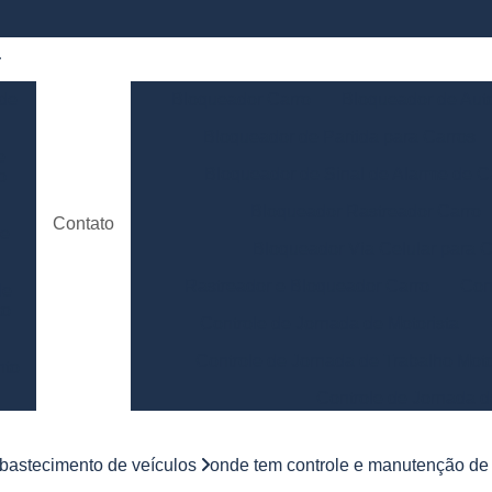
 de
Bloqueador Carro
Bloqueador de Aut
Bloqueador de Partida para Carros
e
Bloqueador de Sinal de Alarme de C
o
Bloqueador Rastreador Carro
Contato
de
Bloqueador Via Celular para C
Rastreador e Bloqueador Carro
Con
de
to
Controle de Jornada de Motorista
Controle de Jornada de Trabalho Moto
nto
Controle de Jornada d
e
Controle de Jornada do Motorista Minas 
abastecimento de veículos
onde tem controle e manutenção de 
Controle de Jornada Motorista
Co
e