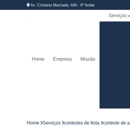
Av. Cristiano Machado, 640 - 6⁰ Andar
Serviços
Bloqueador
carros
Controle d
jornadas d
motorista
Home
Empresa
Missão
Controles 
frota
Empresas 
rastreamen
veicular
Gerenciame
de frotas
Gestão d
frotas
Home
Serviços
controles de frota
controle de 
Gestão d