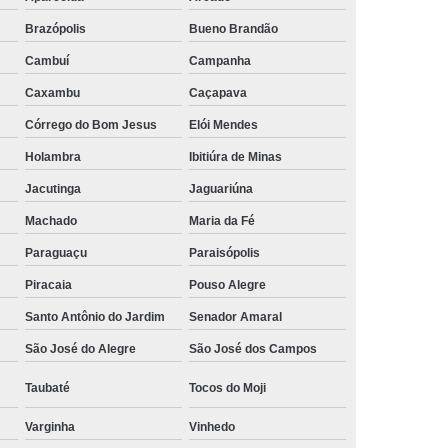
rais
Rastreador Gps para Caminhão
Brazópolis
Bueno Brandão
streador para Caminhão Via Satélite
Cambuí
Campanha
Caxambu
Caçapava
Rastreador Via Satélite para Caminhão
Córrego do Bom Jesus
Elói Mendes
Sistema de Rastreamento de Caminhões
Holambra
Ibitiúra de Minas
resa Especializada em Rastreador de Carro
Jacutinga
Jaguariúna
e Carro
Rastreador de Carro Belo Horizonte
Machado
Maria da Fé
ais
Rastreador Gps para Carros
Paraguaçu
Paraisópolis
Rastreador Veicular para Carro
Piracaia
Pouso Alegre
Empresa
Rastreador Veicular para Frota
Santo Antônio do Jardim
Senador Amaral
treador para Carros
Rastreador de Carros
São José do Alegre
São José dos Campos
or em Carro
Rastreador Gps Carro
Taubaté
Tocos do Moji
eador no Carro
Rastreador para Carro
Varginha
Vinhedo
a
Rastreador para Colocar no Carro