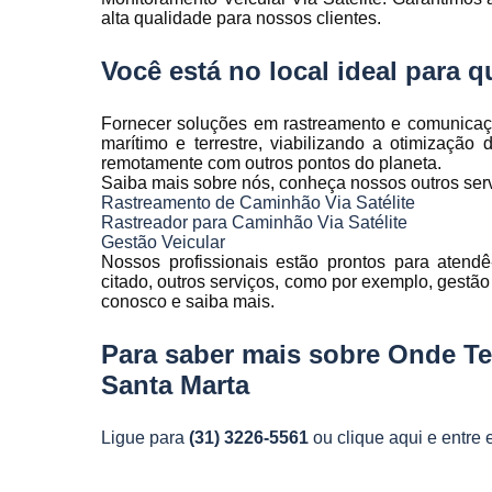
Rastreamen
alta qualidade para nossos clientes.
de frota
Você está no local ideal para
Rastreamen
veicular
Fornecer soluções em rastreamento e comunicação 
Sensores 
marítimo e terrestre, viabilizando a otimização
fadiga
remotamente com outros pontos do planeta.
Saiba mais sobre nós, conheça nossos outros serv
Sistema d
Rastreamento de Caminhão Via Satélite
gravação
Rastreador para Caminhão Via Satélite
veicular
Gestão Veicular
Sistema d
Nossos profissionais estão prontos para atend
rastreament
citado, outros serviços, como por exemplo, gestão d
conosco e saiba mais.
Sistemas pa
controle d
Para saber mais sobre Onde T
manutenção
frota
Santa Marta
Sistemas
veiculare
Ligue para
(31) 3226-5561
ou
clique aqui
e entre 
Telemetri