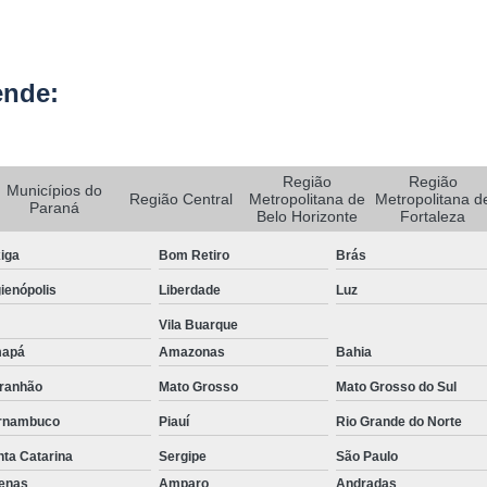
Rastreador de Carro e Moto
Rastreador de Veiculos Portatil
ende:
Rastreador Movel para Carro
Rastreador para Colocar em Car
Região
Região
Rastreador Portátil para Veículos
Municípios do
Região Central
Metropolitana de
Metropolitana d
Paraná
Belo Horizonte
Fortaleza
Bloqueador e Rastreador Automotiv
iga
Bom Retiro
Brás
Gps Veicular Rastreado
ienópolis
Liberdade
Luz
Rastreador Automotivo Belo Horizont
Vila Buarque
Rastreador e Bloqueador Automotivo
apá
Amazonas
Bahia
Rastreador e Bloqueador Veicula
ranhão
Mato Grosso
Mato Grosso do Sul
Rastreador Gps Automotivo
rnambuco
Piauí
Rio Grande do Norte
Empresa de Rastreamento de Caminhõe
ta Catarina
Sergipe
São Paulo
Rastreador de Caminhão
Ras
fenas
Amparo
Andradas