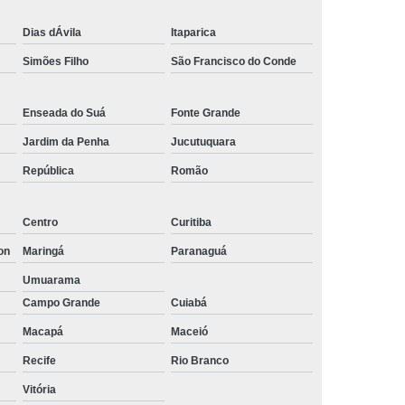
Empresa de Rastreamento de Automóveis
Dias dÁvila
Itaparica
de Carros
Rastreamento Carros Via Satélite
Simões Filho
São Francisco do Conde
ps
Rastreamento de Carros
e
Rastreamento de Carros e Caminhões
Enseada do Suá
Fonte Grande
 Gps
Rastreamento de Carros Minas Gerais
Jardim da Penha
Jucutuquara
República
Romão
Rastreamento de Carros Via Satélite
hões
Gestão de Frotas Rastreamento
Centro
Curitiba
de Caminhões
Rastreamento de Frota Veicular
on
Maringá
Paranaguá
télite
Rastreamento de Frotas
Umuarama
Rastreamento de Frotas com Tecnologia Gps
Campo Grande
Cuiabá
is
Rastreamento e Gestão de Frotas
Macapá
Maceió
e Frotas
Rastreamento Frota Gps
Recife
Rio Branco
Empresa de Rastreamento de Carros
Vitória