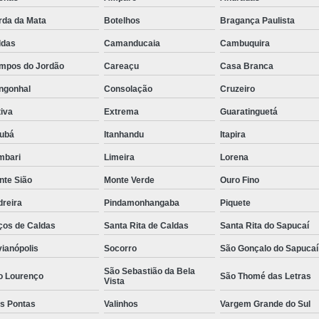
Rastreador de Caminhão Minas Ge
rda da Mata
Botelhos
Bragança Paulista
Rastreador para Caminhão
Ra
ldas
Camanducaia
Cambuquira
mpos do Jordão
Careaçu
Casa Branca
Rastreador Satelital para Caminhões
ngonhal
Consolação
Cruzeiro
Rastreamento de Caminhão Via Satélite
iva
Extrema
Guaratinguetá
Empresa de Rastreador Veicular
Emp
jubá
Itanhandu
Itapira
Rastreador de Automóveis
Rastreador d
mbari
Limeira
Lorena
Rastreador de Carro Minas Ger
nte Sião
Monte Verde
Ouro Fino
Rastreador para Carros
dreira
Pindamonhangaba
Piquete
Rastreador Veicular para Carros de 
ços de Caldas
Santa Rita de Caldas
Santa Rita do Sapucaí
Rastreador Veicular Particular
Gps Ras
vianópolis
Socorro
São Gonçalo do Sapucaí
Rastreador do Carro
Rastread
São Sebastião da Bela
o Lourenço
São Thomé das Letras
Vista
Rastreador Gps para Carro
Rastr
ês Pontas
Valinhos
Vargem Grande do Sul
Rastreador para Carros com Escut