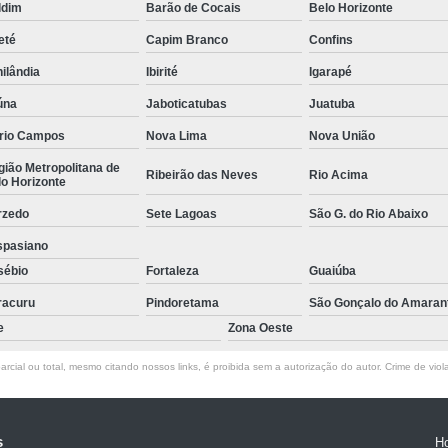
ldim
Barão de Cocais
Belo Horizonte
Empresa de Rastreamento de Veícul
eté
Capim Branco
Confins
Empresa de Rastreamen
ilândia
Ibirité
Igarapé
Empresa de Rastreame
úna
Jaboticatubas
Juatuba
Empresa Especializada
rio Campos
Nova Lima
Nova União
Empresas de Monitoramento e Ras
ião Metropolitana de
Ribeirão das Neves
Rio Acima
o Horizonte
Rastreamento de Veículos
Ra
rzedo
Sete Lagoas
São G. do Rio Abaixo
Rastreamento para Carros
Detector 
spasiano
Detector de Fadiga para Motorista
sébio
Fortaleza
Guaiúba
Sensor de Fadiga e Distração
racuru
Pindoretama
São Gonçalo do Amaran
Sensor de Fadiga Vw
Sensor de
e
Zona Oeste
Camera Gravadora Veicula
rcial ou total, mesmo citando nossos links, é proibida sem a autorização do autor. Crime de viol
Cameras para Veiculos com Grava
Gravador de Video Veicular
Gravado
s
H