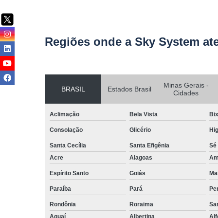
Regiões onde a Sky System at
Minas Gerais -
BRASIL
Estados Brasil
Cidades
Aclimação
Bela Vista
Bix
Consolação
Glicério
Hig
Santa Cecília
Santa Efigênia
Sé
Acre
Alagoas
Am
Espírito Santo
Goiás
Ma
Paraíba
Pará
Pe
Rondônia
Roraima
San
Aguaí
Albertina
Al