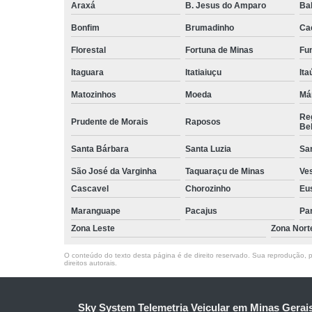
Araxá
B. Jesus do Amparo
Ba
Bonfim
Brumadinho
Ca
Florestal
Fortuna de Minas
Fun
Itaguara
Itatiaiuçu
Ita
Matozinhos
Moeda
Má
Reg
Prudente de Morais
Raposos
Bel
Santa Bárbara
Santa Luzia
Sa
São José da Varginha
Taquaraçu de Minas
Ve
Cascavel
Chorozinho
Eu
Maranguape
Pacajus
Pa
Zona Leste
Zona Nort
O conteúdo do texto desta página é de direito reservado. Sua reprodução, pa
direitos autorais
.
Sky System Telemetria Veicular em Minas Gerai