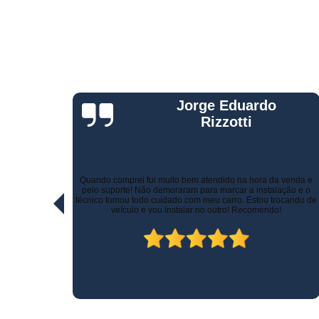
Telemetria
veiculare
Jorge Eduardo
Rizzotti
Quando comprei fui muito bem atendido na hora da venda e
ltíssimo
pelo suporte! Não demoraram para marcar a instalação e o
ativas!
técnico tomou todo cuidado com meu carro. Estou trocando de
veículo e vou instalar no outro! Recomendo!