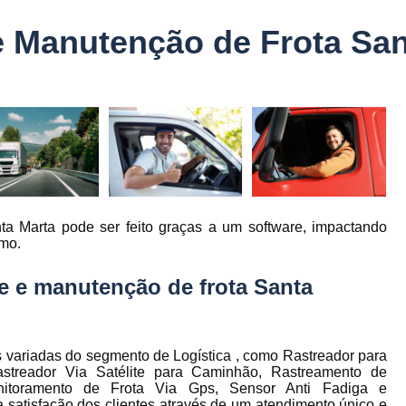
Controle Jornada de Trabalho Motorista
 Manutenção de Frota San
nto
Controle de Abastecimento de Combust
Controle de Abastecimento de Veícu
tos
s
Controle de Frota
Controle de Frota Be
r
Controle de Frota de Caminhõe
Controle de Manutenção de Frota de
es
s
Sistema de Fadiga
Empresa de Rast
ta Marta pode ser feito graças a um software, impactando
es
Empresa de Rastreadores de Veicul
umo.
es
Empresa de Rastreamento de Moto
es
e e manutenção de frota Santa
Empresa de Rastreamento por Sat
es
Empresa Rastreadores
Empresa Rastre
s
Gerenciamento de Frota Belo Horizon
 variadas do segmento de Logística , como Rastreador para
to
streador Via Satélite para Caminhão, Rastreamento de
Gerenciamento de Frota de Caminh
onitoramento de Frota Via Gps, Sensor Anti Fadiga e
a satisfação dos clientes através de um atendimento único e