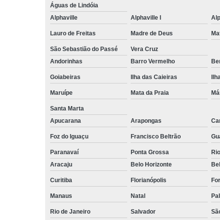
Águas de Lindóia
Alphaville
Alphaville I
Alp
Lauro de Freitas
Madre de Deus
Ma
São Sebastião do Passé
Vera Cruz
Andorinhas
Barro Vermelho
Ben
Goiabeiras
Ilha das Caieiras
Ilh
Maruípe
Mata da Praia
Má
Santa Marta
Apucarana
Arapongas
Ca
Foz do Iguaçu
Francisco Beltrão
Gu
Paranavaí
Ponta Grossa
Ri
Aracaju
Belo Horizonte
Be
Curitiba
Florianópolis
For
Manaus
Natal
Pa
Rio de Janeiro
Salvador
Sã