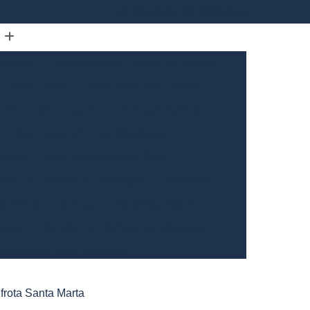
(31) 3226-5561
(31) 98910-3333
omóvel
Bloqueador de Carros Via Satelite
Bloqueador de Rastreador para Carros
arro
Bloqueador de Sinal para Carros
Bloqueador Veicular Rastreador
arros
Bloqueadores para Carro
trole da Jornada de Motorista de Caminhão
Controle de Jornada de Motorista Externo
rista
Controle de Jornada do Motorista
o Motorista Belo Horizonte
Gerais
Controle de Jornada dos Motoristas
frota Santa Marta
ntrole de Jornada Motorista de Caminhão