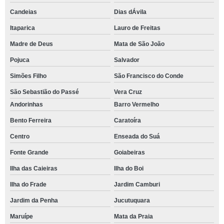
Candeias
Dias dÁvila
Itaparica
Lauro de Freitas
Madre de Deus
Mata de São João
Pojuca
Salvador
Simões Filho
São Francisco do Conde
São Sebastião do Passé
Vera Cruz
Andorinhas
Barro Vermelho
Bento Ferreira
Caratoíra
Centro
Enseada do Suá
Fonte Grande
Goiabeiras
Ilha das Caieiras
Ilha do Boi
Ilha do Frade
Jardim Camburi
Jardim da Penha
Jucutuquara
Maruípe
Mata da Praia