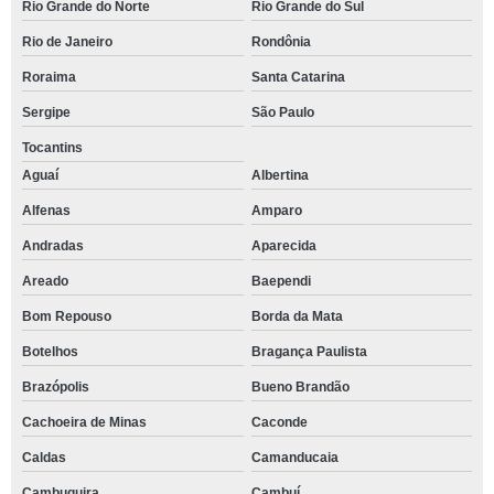
Rio Grande do Norte
Rio Grande do Sul
Rio de Janeiro
Rondônia
Roraima
Santa Catarina
Sergipe
São Paulo
Tocantins
Aguaí
Albertina
Alfenas
Amparo
Andradas
Aparecida
Areado
Baependi
Bom Repouso
Borda da Mata
Botelhos
Bragança Paulista
Brazópolis
Bueno Brandão
Cachoeira de Minas
Caconde
Caldas
Camanducaia
Cambuquira
Cambuí