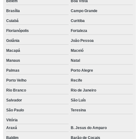
Belém
Boa Vista
Brasília
Campo Grande
Cuiabá
Curitiba
Florianópolis
Fortaleza
Goiânia
João Pessoa
Macapá
Maceió
Manaus
Natal
Palmas
Porto Alegre
Porto Velho
Recife
Rio Branco
Rio de Janeiro
Salvador
São Luís
São Paulo
Teresina
Vitória
Araxá
B. Jesus do Amparo
Baldim
Barão de Cocais