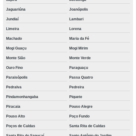
Jaguariúna
Joanópolis
Jundiaí
Lambari
Limeira
Lorena
Machado
Maria da Fé
Mogi Guaçu
Mogi Mirim
Monte Sião
Monte Verde
Ouro Fino
Paraguaçu
Paraisópolis
Passa Quatro
Pedralva
Pedreira
Pindamonhangaba
Piquete
Piracaia
Pouso Alegre
Pouso Alto
Poço Fundo
Poços de Caldas
Santa Rita de Caldas
Santa Rita do Sapucaí
Santo Antônio do Jardim