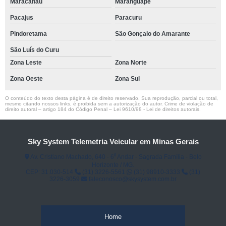
Maracanaú
Maranguape
Pacajus
Paracuru
Pindoretama
São Gonçalo do Amarante
São Luís do Curu
Zona Leste
Zona Norte
Zona Oeste
Zona Sul
O conteúdo do texto desta página é de direito reservado. Sua reprodução, parcial ou total,
mesmo citando nossos links, é proibida sem a autorização do autor. Crime de violação de
direito autoral – artigo 184 do Código Penal –
Lei 9610/98 - Lei de direitos autorais
.
Sky System Telemetria Veicular em Minas Gerais
Av. Cristiano Machado, 640 - 6⁰ Andar - Sagrada Família - Belo
Horizonte / MG.
CEP: 31.030-514
(31) 3226-5561
(31) 98910-3333
(31)
3226-3059
faleconosco@skysystem.com.br
Home