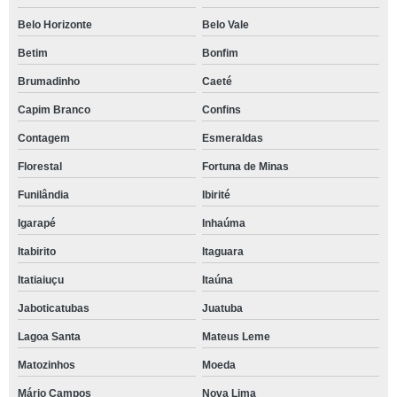
Belo Horizonte
Belo Vale
Betim
Bonfim
Brumadinho
Caeté
Capim Branco
Confins
Contagem
Esmeraldas
Florestal
Fortuna de Minas
Funilândia
Ibirité
Igarapé
Inhaúma
Itabirito
Itaguara
Itatiaiuçu
Itaúna
Jaboticatubas
Juatuba
Lagoa Santa
Mateus Leme
Matozinhos
Moeda
Mário Campos
Nova Lima