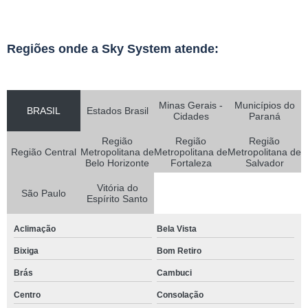
Regiões onde a Sky System atende:
Minas Gerais -
Municípios do
BRASIL
Estados Brasil
Cidades
Paraná
Região
Região
Região
Região Central
Metropolitana de
Metropolitana de
Metropolitana de
Belo Horizonte
Fortaleza
Salvador
Vitória do
São Paulo
Espírito Santo
Aclimação
Bela Vista
Bixiga
Bom Retiro
Brás
Cambuci
Centro
Consolação