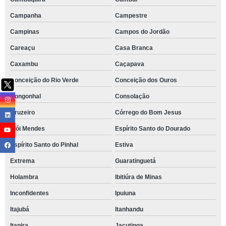
Campanha
Campestre
Campinas
Campos do Jordão
Careaçu
Casa Branca
Caxambu
Caçapava
Conceição do Rio Verde
Conceição dos Ouros
Congonhal
Consolação
Cruzeiro
Córrego do Bom Jesus
Elói Mendes
Espírito Santo do Dourado
Espírito Santo do Pinhal
Estiva
Extrema
Guaratinguetá
Holambra
Ibitiúra de Minas
Inconfidentes
Ipuiuna
Itajubá
Itanhandu
Itapira
Jacutinga