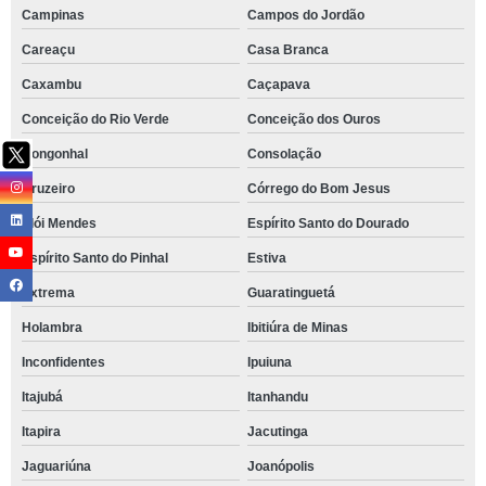
Campinas
Campos do Jordão
Careaçu
Casa Branca
Caxambu
Caçapava
Conceição do Rio Verde
Conceição dos Ouros
Congonhal
Consolação
Cruzeiro
Córrego do Bom Jesus
Elói Mendes
Espírito Santo do Dourado
Espírito Santo do Pinhal
Estiva
Extrema
Guaratinguetá
Holambra
Ibitiúra de Minas
Inconfidentes
Ipuiuna
Itajubá
Itanhandu
Itapira
Jacutinga
Jaguariúna
Joanópolis