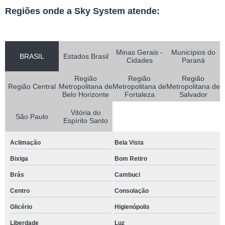
Regiões onde a Sky System atende:
Minas Gerais -
Municípios do
BRASIL
Estados Brasil
Cidades
Paraná
Região
Região
Região
Região Central
Metropolitana de
Metropolitana de
Metropolitana de
Belo Horizonte
Fortaleza
Salvador
Vitória do
São Paulo
Espírito Santo
Aclimação
Bela Vista
Bixiga
Bom Retiro
Brás
Cambuci
Centro
Consolação
Glicério
Higienópolis
Liberdade
Luz