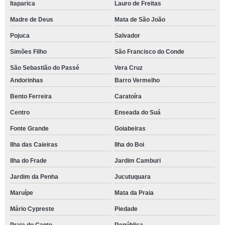
Itaparica
Lauro de Freitas
Madre de Deus
Mata de São João
Pojuca
Salvador
Simões Filho
São Francisco do Conde
São Sebastião do Passé
Vera Cruz
Andorinhas
Barro Vermelho
Bento Ferreira
Caratoíra
Centro
Enseada do Suá
Fonte Grande
Goiabeiras
Ilha das Caieiras
Ilha do Boi
Ilha do Frade
Jardim Camburi
Jardim da Penha
Jucutuquara
Maruípe
Mata da Praia
Mário Cypreste
Piedade