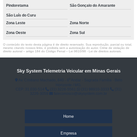
Pindoretama
São Gonçalo do Amarante
São Luís do Curu
Zona Leste
Zona Norte
Zona Oeste
Zona Sul
O conteúdo do texto desta página é de direito reservado. Sua reprodução, parcial ou total,
mesmo citando nossos links, é proibida sem a autorização do autor. Crime de violação de
direito autoral – artigo 184 do Código Penal –
Lei 9610/98 - Lei de direitos autorais
.
Sky System Telemetria Veicular em Minas Gerais
Av. Cristiano Machado, 640 - 6⁰ Andar - Sagrada Família - Belo
Horizonte / MG.
CEP: 31.030-514
(31) 3226-5561
(31) 98910-3333
(31)
3226-3059
faleconosco@skysystem.com.br
Home
Empresa