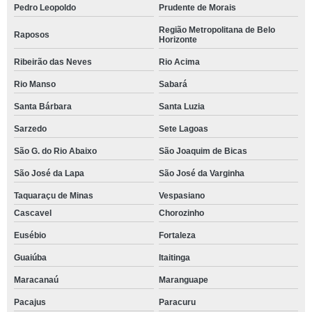
Pedro Leopoldo
Prudente de Morais
Região Metropolitana de Belo
Raposos
Horizonte
Ribeirão das Neves
Rio Acima
Rio Manso
Sabará
Santa Bárbara
Santa Luzia
Sarzedo
Sete Lagoas
São G. do Rio Abaixo
São Joaquim de Bicas
São José da Lapa
São José da Varginha
Taquaraçu de Minas
Vespasiano
Cascavel
Chorozinho
Eusébio
Fortaleza
Guaiúba
Itaitinga
Maracanaú
Maranguape
Pacajus
Paracuru