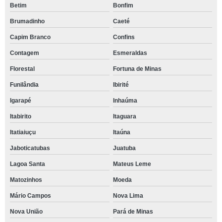
Betim
Bonfim
Brumadinho
Caeté
Capim Branco
Confins
Contagem
Esmeraldas
Florestal
Fortuna de Minas
Funilândia
Ibirité
Igarapé
Inhaúma
Itabirito
Itaguara
Itatiaiuçu
Itaúna
Jaboticatubas
Juatuba
Lagoa Santa
Mateus Leme
Matozinhos
Moeda
Mário Campos
Nova Lima
Nova União
Pará de Minas