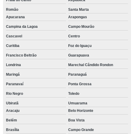
Praia do Canto
República
Romão
Santa Marta
Apucarana
Arapongas
Campina da Lagoa
Campo Mourão
Cascavel
Centro
Curitiba
Foz do Iguaçu
Francisco Beltrão
Guarapuava
Londrina
Marechal Cândido Rondon
Maringá
Paranaguá
Paranavaí
Ponta Grossa
Rio Negro
Toledo
Ubiratã
Umuarama
Aracaju
Belo Horizonte
Belém
Boa Vista
Brasília
Campo Grande