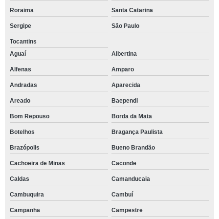
Roraima
Santa Catarina
Sergipe
São Paulo
Tocantins
Aguaí
Albertina
Alfenas
Amparo
Andradas
Aparecida
Areado
Baependi
Bom Repouso
Borda da Mata
Botelhos
Bragança Paulista
Brazópolis
Bueno Brandão
Cachoeira de Minas
Caconde
Caldas
Camanducaia
Cambuquira
Cambuí
Campanha
Campestre