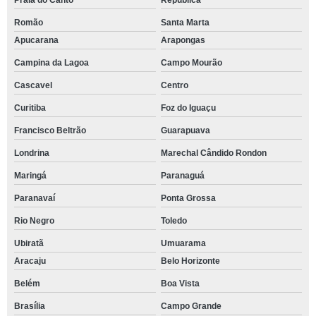
Praia do Canto
República
Romão
Santa Marta
Apucarana
Arapongas
Campina da Lagoa
Campo Mourão
Cascavel
Centro
Curitiba
Foz do Iguaçu
Francisco Beltrão
Guarapuava
Londrina
Marechal Cândido Rondon
Maringá
Paranaguá
Paranavaí
Ponta Grossa
Rio Negro
Toledo
Ubiratã
Umuarama
Aracaju
Belo Horizonte
Belém
Boa Vista
Brasília
Campo Grande