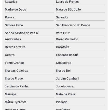
Itaparica
Lauro de Freitas
Madre de Deus
Mata de São João
Pojuca
Salvador
Simões Filho
São Francisco do Conde
São Sebastião do Passé
Vera Cruz
Andorinhas
Barro Vermelho
Bento Ferreira
Caratoíra
Centro
Enseada do Suá
Fonte Grande
Goiabeiras
Ilha das Caieiras
Ilha do Boi
Ilha do Frade
Jardim Camburi
Jardim da Penha
Jucutuquara
Maruípe
Mata da Praia
Mário Cypreste
Piedade