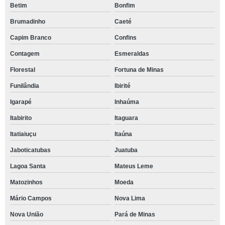
Betim
Bonfim
Brumadinho
Caeté
Capim Branco
Confins
Contagem
Esmeraldas
Florestal
Fortuna de Minas
Funilândia
Ibirité
Igarapé
Inhaúma
Itabirito
Itaguara
Itatiaiuçu
Itaúna
Jaboticatubas
Juatuba
Lagoa Santa
Mateus Leme
Matozinhos
Moeda
Mário Campos
Nova Lima
Nova União
Pará de Minas