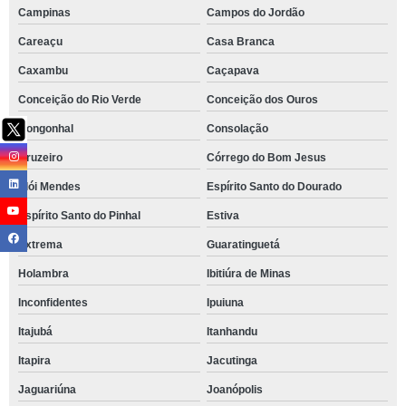
Campinas
Campos do Jordão
Careaçu
Casa Branca
Caxambu
Caçapava
Conceição do Rio Verde
Conceição dos Ouros
Congonhal
Consolação
Cruzeiro
Córrego do Bom Jesus
Elói Mendes
Espírito Santo do Dourado
Espírito Santo do Pinhal
Estiva
Extrema
Guaratinguetá
Holambra
Ibitiúra de Minas
Inconfidentes
Ipuiuna
Itajubá
Itanhandu
Itapira
Jacutinga
Jaguariúna
Joanópolis