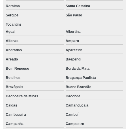
Roraima
Santa Catarina
Sergipe
São Paulo
Tocantins
Aguaí
Albertina
Alfenas
Amparo
Andradas
Aparecida
Areado
Baependi
Bom Repouso
Borda da Mata
Botelhos
Bragança Paulista
Brazópolis
Bueno Brandão
Cachoeira de Minas
Caconde
Caldas
Camanducaia
Cambuquira
Cambuí
Campanha
Campestre