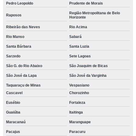
Pedro Leopoldo
Prudente de Morais
Região Metropolitana de Belo
Raposos
Horizonte
Ribeirão das Neves
Rio Acima
Rio Manso
Sabará
Santa Bárbara
Santa Luzia
Sarzedo
Sete Lagoas
São G. do Rio Abaixo
São Joaquim de Bicas
São José da Lapa
São José da Varginha
Taquaraçu de Minas
Vespasiano
Cascavel
Chorozinho
Eusébio
Fortaleza
Guaiúba
Itaitinga
Maracanaú
Maranguape
Pacajus
Paracuru