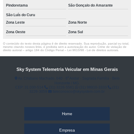
Pindoretama
São Gonçalo do Amarante
São Luís do Curu
Zona Leste
Zona Norte
Zona Oeste
Zona Sul
O conteúdo do texto desta página é de direito reservado. Sua reprodução, parcial ou total,
mesmo citando nossos links, é proibida sem a autorização do autor. Crime de violação de
direito autoral – artigo 184 do Código Penal –
Lei 9610/98 - Lei de direitos autorais
.
Sky System Telemetria Veicular em Minas Gerais
Av. Cristiano Machado, 640 - 6⁰ Andar - Sagrada Família - Belo
Horizonte / MG.
CEP: 31.030-514
(31) 3226-5561
(31) 98910-3333
(31)
3226-3059
faleconosco@skysystem.com.br
Home
Empresa