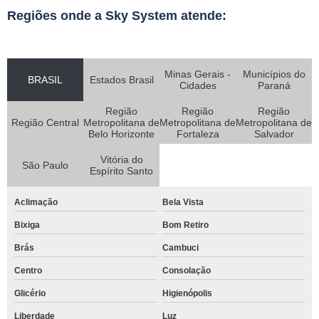
Regiões onde a Sky System atende:
Minas Gerais -
Municípios do
BRASIL
Estados Brasil
Cidades
Paraná
Região
Região
Região
Região Central
Metropolitana de
Metropolitana de
Metropolitana de
Belo Horizonte
Fortaleza
Salvador
Vitória do
São Paulo
Espírito Santo
Aclimação
Bela Vista
Bixiga
Bom Retiro
Brás
Cambuci
Centro
Consolação
Glicério
Higienópolis
Liberdade
Luz