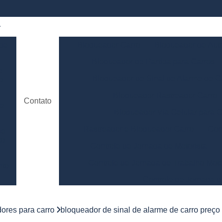
 de
Bloqueador Carro
Bloqueador de Aut
Bloqueador de Partida para Carros
e
Bloqueador de Sinal de Alarme de C
o
Bloqueador Rastreador Carro
Contato
de
Bloqueador Via Celular para C
Rastreador e Bloqueador Carro
Con
de
to
Controle de Jornada de Motorista
Controle de Jornada de Trabalho Moto
nto
Controle de Jornada d
e
Controle de Jornada do Motorista Minas 
ores para carro
bloqueador de sinal de alarme de carro preç
Controle de Jornada Motorista
Co
e