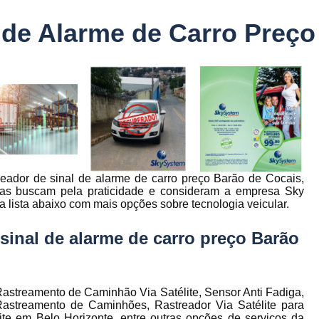
Controle Jornada de Trabalho Motorista
 de Alarme de Carro Preço
nto
Controle de Abastecimento de Combust
Controle de Abastecimento de Veícu
tos
s
Controle de Frota
Controle de Frota Be
r
Controle de Frota de Caminhõe
Controle de Manutenção de Frota de
es
s
Sistema de Fadiga
Empresa de Rast
eador de sinal de alarme de carro preço Barão de Cocais,
es
Empresa de Rastreadores de Veicul
otas buscam pela praticidade e consideram a empresa Sky
es
 lista abaixo com mais opções sobre tecnologia veicular.
Empresa de Rastreamento de Moto
es
Empresa de Rastreamento por Sat
sinal de alarme de carro preço Barão
es
Empresa Rastreadores
Empresa Rastre
s
Gerenciamento de Frota Belo Horizon
to
astreamento de Caminhão Via Satélite, Sensor Anti Fadiga,
Gerenciamento de Frota de Caminh
astreamento de Caminhões, Rastreador Via Satélite para
te em Belo Horizonte, entre outras opções de serviços da