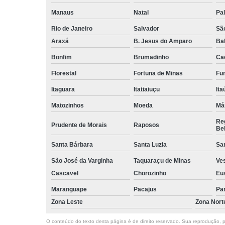
Manaus
Natal
Pa
Rio de Janeiro
Salvador
Sã
Araxá
B. Jesus do Amparo
Ba
Bonfim
Brumadinho
Ca
Florestal
Fortuna de Minas
Fun
Itaguara
Itatiaiuçu
Ita
Matozinhos
Moeda
Má
Reg
Prudente de Morais
Raposos
Bel
Santa Bárbara
Santa Luzia
Sa
São José da Varginha
Taquaraçu de Minas
Ve
Cascavel
Chorozinho
Eu
Maranguape
Pacajus
Pa
Zona Leste
Zona Nort
O conteúdo do texto desta página é de direito reservado. Sua reprodução, pa