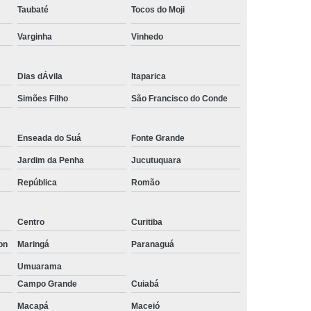
Taubaté
Tocos do Moji
Empresa de Rastreamento de Automóveis
Varginha
Vinhedo
de Carros
Rastreamento Carros Via Satélite
ps
Rastreamento de Carros
Dias dÁvila
Itaparica
e
Rastreamento de Carros e Caminhões
Simões Filho
São Francisco do Conde
 Gps
Rastreamento de Carros Minas Gerais
Rastreamento de Carros Via Satélite
Enseada do Suá
Fonte Grande
hões
Gestão de Frotas Rastreamento
Jardim da Penha
Jucutuquara
de Caminhões
Rastreamento de Frota Veicular
República
Romão
télite
Rastreamento de Frotas
Centro
Curitiba
Rastreamento de Frotas com Tecnologia Gps
on
Maringá
Paranaguá
is
Rastreamento e Gestão de Frotas
Umuarama
e Frotas
Rastreamento Frota Gps
Campo Grande
Cuiabá
Empresa de Rastreamento de Carros
Macapá
Maceió