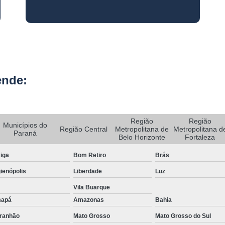
Rastreador de Carro e Moto
Rastreador de Veiculos Portatil
Rastreador Movel para Carro
Rastreador para Colocar em Car
ende:
Rastreador Portátil para Veículos
Bloqueador e Rastreador Automotiv
Gps Veicular Rastreado
Região
Região
Municípios do
Região Central
Metropolitana de
Metropolitana d
Paraná
Rastreador Automotivo Belo Horizont
Belo Horizonte
Fortaleza
Rastreador e Bloqueador Automotivo
iga
Bom Retiro
Brás
Rastreador e Bloqueador Veicula
ienópolis
Liberdade
Luz
Rastreador Gps Automotivo
Vila Buarque
apá
Amazonas
Bahia
Empresa de Rastreamento de Caminhõe
ranhão
Mato Grosso
Mato Grosso do Sul
Rastreador de Caminhão
Ras