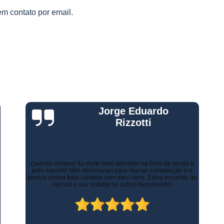
Gestão Frota de Veículos
Gest
s
em contato por email.
s
Gestão Veicular de Frotas
Câmera 
Empresa de Monitoramento de Fr
Monitoramento de Caminhões po
Monitoramento de Frota Belo Horizont
Monitoramento de Frota Telemetr
Monitoramento de Horímetro
Mo
Gustavo Leone
Rastreamento e Monitoramento d
Monitoramento de Veículos
Mon
Monitoramento Gps Veicu
Há alguns anos a empresa de minha esposa necessitava de
controlar as entregas tanto urbanas como no Estado de Minas
Gerais. Contratamos os serviços de rastreamento e logística.
Monitoramento Veicular Belo Horizont
Inicialmente já economizamos com os custos com seguros.
Atualmente, contamos com diversos recursos que tornam as
Monitoramento Veicular em Tempo Re
entregas mais rápidas, ágeis e seguras.
Monitoramento Veicular por Câmeras
Monitoramento Veicular Via Satéli