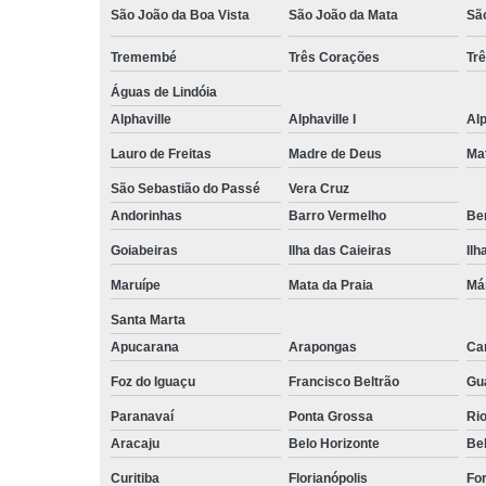
São João da Boa Vista
São João da Mata
Sã
Tremembé
Três Corações
Tr
Águas de Lindóia
Alphaville
Alphaville I
Alp
Lauro de Freitas
Madre de Deus
Ma
São Sebastião do Passé
Vera Cruz
Andorinhas
Barro Vermelho
Ben
Goiabeiras
Ilha das Caieiras
Ilh
Maruípe
Mata da Praia
Má
Santa Marta
Apucarana
Arapongas
Ca
Foz do Iguaçu
Francisco Beltrão
Gu
Paranavaí
Ponta Grossa
Ri
Aracaju
Belo Horizonte
Be
Curitiba
Florianópolis
For