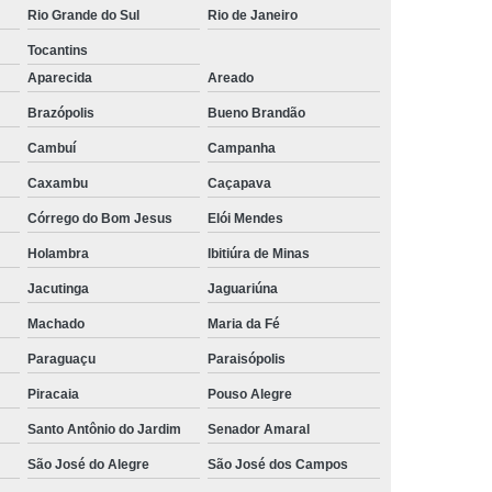
Rio Grande do Sul
Rio de Janeiro
rais
Rastreador Gps para Caminhão
Tocantins
streador para Caminhão Via Satélite
Aparecida
Areado
Rastreador Via Satélite para Caminhão
Brazópolis
Bueno Brandão
Sistema de Rastreamento de Caminhões
Cambuí
Campanha
resa Especializada em Rastreador de Carro
Caxambu
Caçapava
e Carro
Rastreador de Carro Belo Horizonte
Córrego do Bom Jesus
Elói Mendes
ais
Rastreador Gps para Carros
Holambra
Ibitiúra de Minas
Jacutinga
Jaguariúna
Rastreador Veicular para Carro
Machado
Maria da Fé
Empresa
Rastreador Veicular para Frota
Paraguaçu
Paraisópolis
treador para Carros
Rastreador de Carros
Piracaia
Pouso Alegre
or em Carro
Rastreador Gps Carro
Santo Antônio do Jardim
Senador Amaral
eador no Carro
Rastreador para Carro
São José do Alegre
São José dos Campos
a
Rastreador para Colocar no Carro