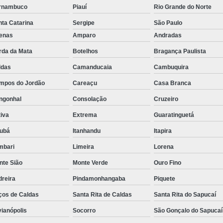
rnambuco
Piauí
Rio Grande do Norte
Rastreador de Caminhão Minas Ge
ta Catarina
Sergipe
São Paulo
Rastreador para Caminhão
Ra
fenas
Amparo
Andradas
Rastreador Satelital para Caminhões
rda da Mata
Botelhos
Bragança Paulista
Rastreamento de Caminhão Via Satélite
ldas
Camanducaia
Cambuquira
Empresa de Rastreador Veicular
Emp
mpos do Jordão
Careaçu
Casa Branca
Rastreador de Automóveis
Rastreador d
ngonhal
Consolação
Cruzeiro
Rastreador de Carro Minas Ger
iva
Extrema
Guaratinguetá
jubá
Itanhandu
Itapira
Rastreador para Carros
mbari
Limeira
Lorena
Rastreador Veicular para Carros de 
nte Sião
Monte Verde
Ouro Fino
Rastreador Veicular Particular
Gps Ras
dreira
Pindamonhangaba
Piquete
Rastreador do Carro
Rastread
ços de Caldas
Santa Rita de Caldas
Santa Rita do Sapucaí
Rastreador Gps para Carro
Rastr
vianópolis
Socorro
São Gonçalo do Sapucaí
Rastreador para Carros com Escut