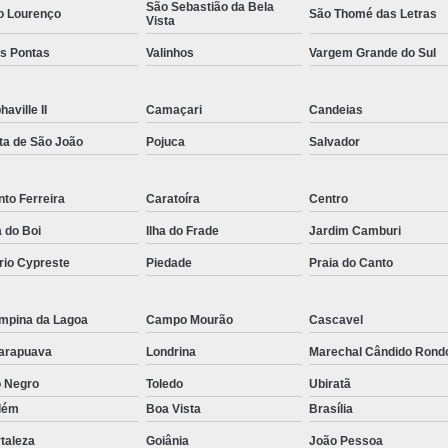
São Sebastião da Bela
o Lourenço
São Thomé das Letras
Rastreador por Satelite para Carros
Vista
ês Pontas
Valinhos
Vargem Grande do Sul
Empresa Especializada em Rastreamento 
Rastreamento de Carro G
haville II
Camaçari
Candeias
Rastreamento de Carros Belo Horizont
ta de São João
Pojuca
Salvador
Rastreamento de Carros e Caminhões Via
Rastreamento de Carros por Satélite
to Ferreira
Caratoíra
Centro
Rastreamento para Carros e Camin
a do Boi
Ilha do Frade
Jardim Camburi
Monitoramento e Rastreamento de Frotas 
rio Cypreste
Piedade
Praia do Canto
Rastreamento de Frota Via Sa
mpina da Lagoa
Campo Mourão
Cascavel
Rastreamento de Frotas Belo Horizonte
arapuava
Londrina
Marechal Cândido Rond
Rastreamento de Frotas Minas Gera
o Negro
Toledo
Ubiratã
Rastreamento e Monitoramento d
lém
Boa Vista
Brasília
Rastreamento Veicular Frotas
taleza
Goiânia
João Pessoa