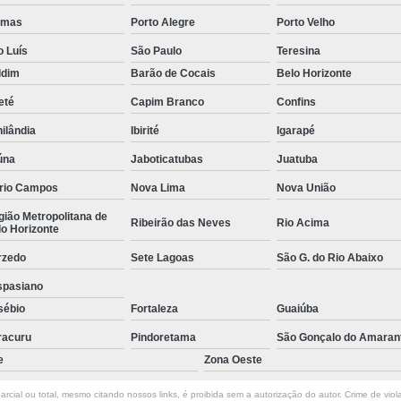
Empresa de Rastreamento de Veícul
lmas
Porto Alegre
Porto Velho
Empresa de Rastreamen
o Luís
São Paulo
Teresina
Empresa de Rastreame
ldim
Barão de Cocais
Belo Horizonte
eté
Capim Branco
Confins
Empresa Especializada
ilândia
Ibirité
Igarapé
Empresas de Monitoramento e Ras
úna
Jaboticatubas
Juatuba
Rastreamento de Veículos
Ra
rio Campos
Nova Lima
Nova União
Rastreamento para Carros
Detector 
ião Metropolitana de
Ribeirão das Neves
Rio Acima
Detector de Fadiga para Motorista
o Horizonte
Sensor de Fadiga e Distração
rzedo
Sete Lagoas
São G. do Rio Abaixo
Sensor de Fadiga Vw
Sensor de
spasiano
sébio
Fortaleza
Guaiúba
Camera Gravadora Veicula
racuru
Pindoretama
São Gonçalo do Amaran
Cameras para Veiculos com Grava
e
Zona Oeste
Gravador de Video Veicular
Gravado
rcial ou total, mesmo citando nossos links, é proibida sem a autorização do autor. Crime de viol