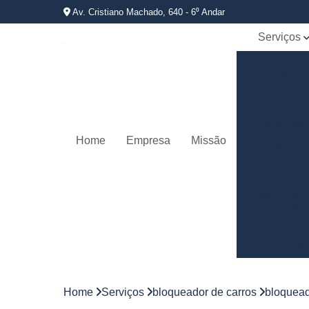
Av. Cristiano Machado, 640 - 6⁰ Andar
Serviços
Bloqueador
carros
Controle d
jornadas d
motorista
Home
Empresa
Missão
Controles 
frota
Empresas 
rastreamen
veicular
Gerenciame
de frotas
Gestão d
frotas
Home
Serviços
bloqueador de carros
bloquead
Gestão d