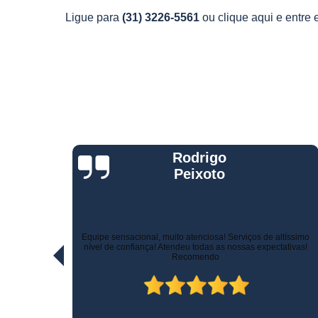
Telemetria
Ligue para
(31) 3226-5561
ou
clique aqui
e entre 
veiculare
Jorge Eduardo
Rizzotti
Quando comprei fui muito bem atendido na hora da venda e
ltíssimo
pelo suporte! Não demoraram para marcar a instalação e o
ativas!
técnico tomou todo cuidado com meu carro. Estou trocando de
veículo e vou instalar no outro! Recomendo!