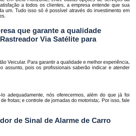
to
Gerenciamento de Frota de Empresa
satisfação a todos os clientes, a empresa entende que sua
da um. Tudo isso só é possível através do investimento em
Gerenciamento de
es.
to
Gerenciamento de Frota Espe
resa que garante a qualidade
Gerenciamento de Frota Manutenção
de
astreador Via Satélite para
Gerenciamento de Frota para Emp
e
Empresa de Gestão de Frota de Veículos
o Veicular. Para garantir a qualidade e melhor experiência,
Gestão de Frota
Gestão de Frota 
 assunto, pois os profissionais saberão indicar e atender
e
Gestão de Frota Belo Horizont
os
Gestão de Frota de Veículos P
ra
e
ê-lo adequadamente, nós oferecermos, além do que já foi
Gestão de Frota Minas Gerais
Gestão 
 de
e frotas; e controle de jornadas do motorista;. Por isso, fale
Gestão de Frota de Veículos
Ges
Gestão de Frota de Veículos Minas Gerais
dor de Sinal de Alarme de Carro
s
Gestão de Veículos
Gestão de Veículos
a