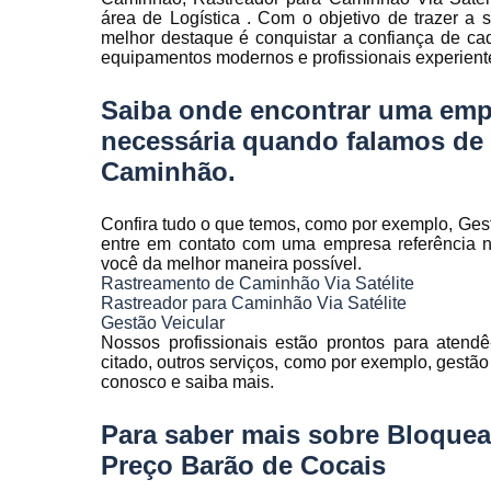
Rastreamen
área de Logística . Com o objetivo de trazer a 
de frota
melhor destaque é conquistar a confiança de ca
equipamentos modernos e profissionais experient
Rastreamen
veicular
Saiba onde encontrar uma emp
Sensores 
necessária quando falamos de R
fadiga
Caminhão.
Sistema d
gravação
veicular
Confira tudo o que temos, como por exemplo, Gestã
entre em contato com uma empresa referência no
Sistema d
você da melhor maneira possível.
rastreament
Rastreamento de Caminhão Via Satélite
Rastreador para Caminhão Via Satélite
Sistemas pa
Gestão Veicular
controle d
Nossos profissionais estão prontos para atend
manutenção
citado, outros serviços, como por exemplo, gestão d
frota
conosco e saiba mais.
Sistemas
Para saber mais sobre Bloquea
veiculare
Preço Barão de Cocais
Telemetri