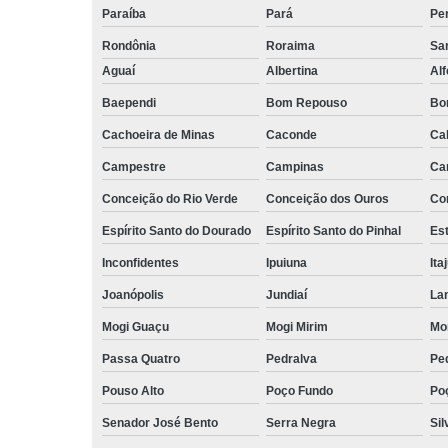
Paraíba
Pará
Pe
Rondônia
Roraima
San
Aguaí
Albertina
Al
Baependi
Bom Repouso
Bo
Cachoeira de Minas
Caconde
Ca
Campestre
Campinas
Ca
Conceição do Rio Verde
Conceição dos Ouros
Co
Espírito Santo do Dourado
Espírito Santo do Pinhal
Est
Inconfidentes
Ipuiuna
Ita
Joanópolis
Jundiaí
La
Mogi Guaçu
Mogi Mirim
Mo
Passa Quatro
Pedralva
Pe
Pouso Alto
Poço Fundo
Po
Senador José Bento
Serra Negra
Sil