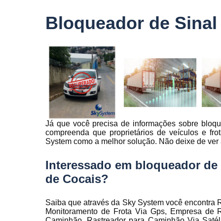
veículo
Bloqueador de Sinal
Monitorame
de frotas
Monitoramen
veiculare
Rastreado
carro
Rastreador
automotivo
Já que você precisa de informações sobre bloqu
Rastreador
compreenda que proprietários de veículos e fr
de caminhõ
System como a melhor solução. Não deixe de ver a
Rastreador
de carros
Interessado em bloqueador de 
Rastreador
de Cocais?
para carro
Rastreamen
Saiba que através da Sky System você encontra R
de carro
Monitoramento de Frota Via Gps, Empresa de R
Caminhão, Rastreador para Caminhão Via Satéli