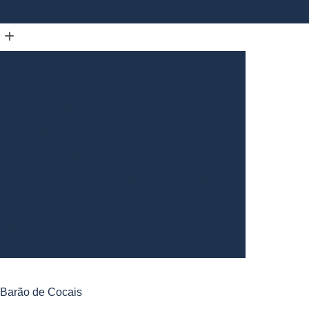
(31) 3226-5561
(31) 98910-3333
omóvel
Bloqueador de Carros Via Satelite
Bloqueador de Rastreador para Carros
arro
Bloqueador de Sinal para Carros
Bloqueador Veicular Rastreador
arros
Bloqueadores para Carro
trole da Jornada de Motorista de Caminhão
Controle de Jornada de Motorista Externo
rista
Controle de Jornada do Motorista
o Motorista Belo Horizonte
Gerais
Controle de Jornada dos Motoristas
o Barão de Cocais
ntrole de Jornada Motorista de Caminhão