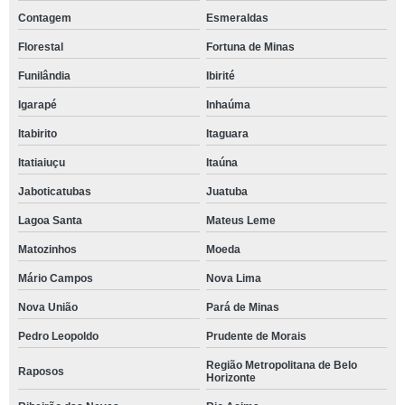
Contagem
Esmeraldas
Florestal
Fortuna de Minas
Funilândia
Ibirité
Igarapé
Inhaúma
Itabirito
Itaguara
Itatiaiuçu
Itaúna
Jaboticatubas
Juatuba
Lagoa Santa
Mateus Leme
Matozinhos
Moeda
Mário Campos
Nova Lima
Nova União
Pará de Minas
Pedro Leopoldo
Prudente de Morais
Região Metropolitana de Belo
Raposos
Horizonte