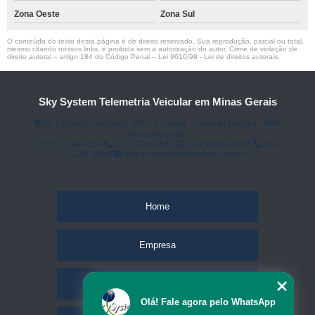
Zona Oeste
Zona Sul
O conteúdo do texto desta página é de direito reservado. Sua reprodução, parcial ou total,
mesmo citando nossos links, é proibida sem a autorização do autor. Crime de violação de
direito autoral – artigo 184 do Código Penal –
Lei 9610/98 - Lei de direitos autorais
.
Sky System Telemetria Veicular em Minas Gerais
Av. Cristiano Machado, 640 - 6⁰ Andar - Sagrada Família - Belo
Horizonte / MG.
CEP: 31.030-514
(31) 3226-5561
(31) 98910-3333
(31)
3226-3059
faleconosco@skysystem.com.br
Home
Empresa
Missão
Olá! Fale agora pelo WhatsApp