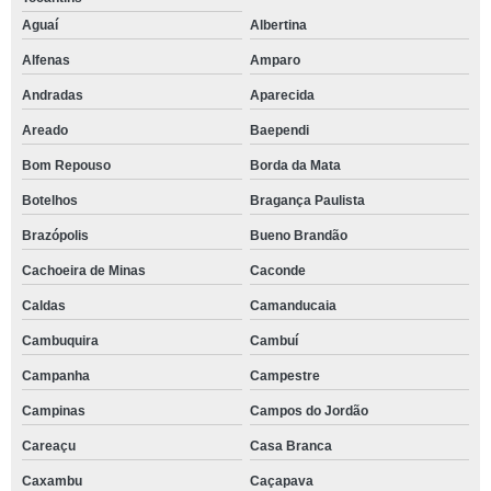
Aguaí
Albertina
Alfenas
Amparo
Andradas
Aparecida
Areado
Baependi
Bom Repouso
Borda da Mata
Botelhos
Bragança Paulista
Brazópolis
Bueno Brandão
Cachoeira de Minas
Caconde
Caldas
Camanducaia
Cambuquira
Cambuí
Campanha
Campestre
Campinas
Campos do Jordão
Careaçu
Casa Branca
Caxambu
Caçapava