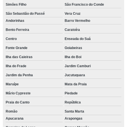
Simões Filho
São Francisco do Conde
São Sebastião do Passé
Vera Cruz
Andorinhas
Barro Vermelho
Bento Ferreira
Caratoíra
Centro
Enseada do Suá
Fonte Grande
Goiabeiras
Ilha das Caieiras
Ilha do Boi
Ilha do Frade
Jardim Camburi
Jardim da Penha
Jucutuquara
Maruípe
Mata da Praia
Mário Cypreste
Piedade
Praia do Canto
República
Romão
Santa Marta
Apucarana
Arapongas