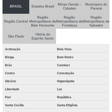
Minas Gerais -
Municípios do
BRASIL
Estados Brasil
Cidades
Paraná
Região
Região
Região
Região Central
Metropolitana de
Metropolitana de
Metropolitana de
Belo Horizonte
Fortaleza
Salvador
Vitória do
São Paulo
Espírito Santo
Aclimação
Bela Vista
Bixiga
Bom Retiro
Brás
Cambuci
Centro
Consolação
Glicério
Higienópolis
Liberdade
Luz
Pari
República
Santa Cecília
Santa Efigênia