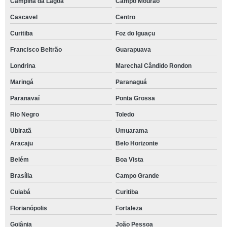
Campina da Lagoa
Campo Mourão
Cascavel
Centro
Curitiba
Foz do Iguaçu
Francisco Beltrão
Guarapuava
Londrina
Marechal Cândido Rondon
Maringá
Paranaguá
Paranavaí
Ponta Grossa
Rio Negro
Toledo
Ubiratã
Umuarama
Aracaju
Belo Horizonte
Belém
Boa Vista
Brasília
Campo Grande
Cuiabá
Curitiba
Florianópolis
Fortaleza
Goiânia
João Pessoa