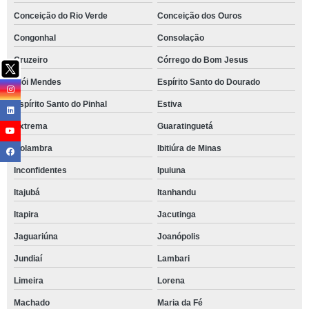
Conceição do Rio Verde
Conceição dos Ouros
Congonhal
Consolação
Cruzeiro
Córrego do Bom Jesus
Elói Mendes
Espírito Santo do Dourado
Espírito Santo do Pinhal
Estiva
Extrema
Guaratinguetá
Holambra
Ibitiúra de Minas
Inconfidentes
Ipuiuna
Itajubá
Itanhandu
Itapira
Jacutinga
Jaguariúna
Joanópolis
Jundiaí
Lambari
Limeira
Lorena
Machado
Maria da Fé