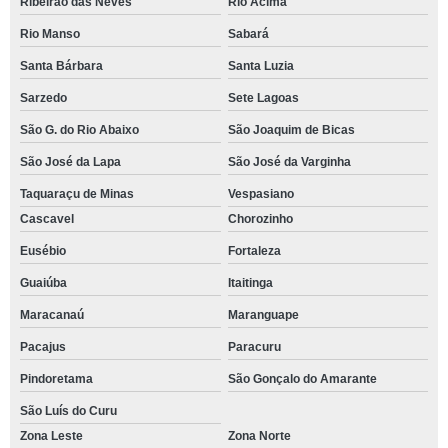
Ribeirão das Neves
Rio Acima
Rio Manso
Sabará
Santa Bárbara
Santa Luzia
Sarzedo
Sete Lagoas
São G. do Rio Abaixo
São Joaquim de Bicas
São José da Lapa
São José da Varginha
Taquaraçu de Minas
Vespasiano
Cascavel
Chorozinho
Eusébio
Fortaleza
Guaiúba
Itaitinga
Maracanaú
Maranguape
Pacajus
Paracuru
Pindoretama
São Gonçalo do Amarante
São Luís do Curu
Zona Leste
Zona Norte