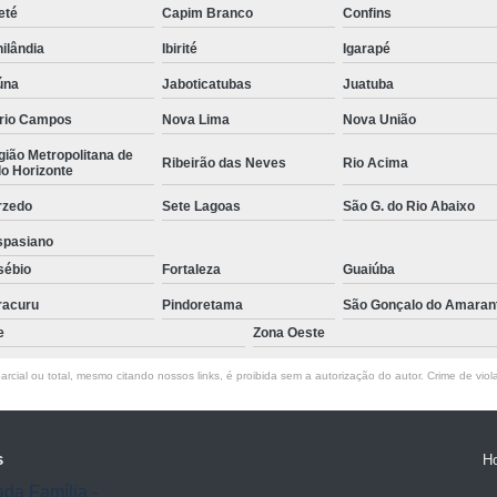
eté
Capim Branco
Confins
Empresa de Rastreamento de Veícul
ilândia
Ibirité
Igarapé
Empresa de Rastreamen
úna
Jaboticatubas
Juatuba
Empresa de Rastreame
rio Campos
Nova Lima
Nova União
Empresa Especializada
ião Metropolitana de
Ribeirão das Neves
Rio Acima
Empresas de Monitoramento e Ras
o Horizonte
Rastreamento de Veículos
Ra
rzedo
Sete Lagoas
São G. do Rio Abaixo
Rastreamento para Carros
Detector 
spasiano
sébio
Fortaleza
Guaiúba
Detector de Fadiga para Motorista
racuru
Pindoretama
São Gonçalo do Amaran
Sensor de Fadiga e Distração
e
Zona Oeste
Sensor de Fadiga Vw
Sensor de
rcial ou total, mesmo citando nossos links, é proibida sem a autorização do autor. Crime de viol
Camera Gravadora Veicula
Cameras para Veiculos com Grava
s
H
Gravador de Video Veicular
Gravado
ada Família -