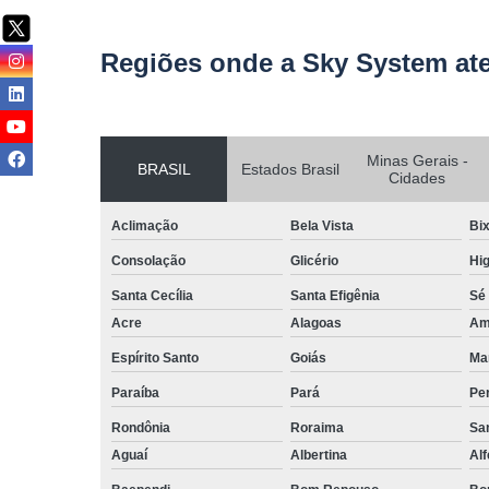
Regiões onde a Sky System at
Minas Gerais -
BRASIL
Estados Brasil
Cidades
Aclimação
Bela Vista
Bix
Consolação
Glicério
Hig
Santa Cecília
Santa Efigênia
Sé
Acre
Alagoas
Am
Espírito Santo
Goiás
Ma
Paraíba
Pará
Pe
Rondônia
Roraima
San
Aguaí
Albertina
Al