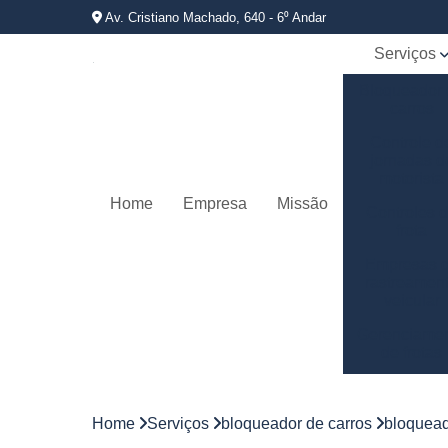
Av. Cristiano Machado, 640 - 6⁰ Andar
Serviços
Bloqueador
carros
Controle d
jornadas d
motorista
Home
Empresa
Missão
Controles 
frota
Empresas 
rastreamen
veicular
Gerenciame
de frotas
Gestão d
frotas
Home
Serviços
bloqueador de carros
bloquead
Gestão d