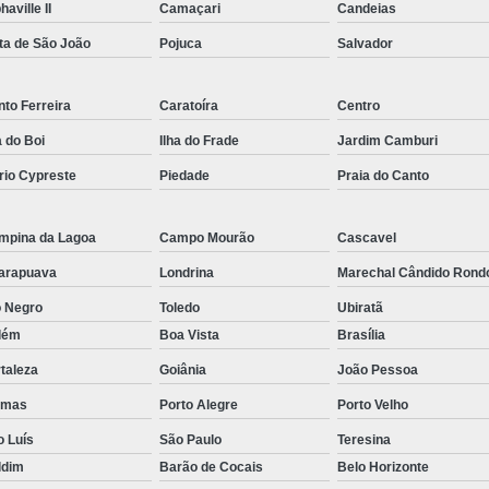
haville II
Camaçari
Candeias
Rastreador por Satelite para Carros
ta de São João
Pojuca
Salvador
Empresa Especializada em Rastreamento 
Rastreamento de Carro G
to Ferreira
Caratoíra
Centro
Rastreamento de Carros Belo Horizont
a do Boi
Ilha do Frade
Jardim Camburi
Rastreamento de Carros e Caminhões Via
rio Cypreste
Piedade
Praia do Canto
Rastreamento de Carros por Satélite
mpina da Lagoa
Campo Mourão
Cascavel
Rastreamento para Carros e Camin
arapuava
Londrina
Marechal Cândido Rond
Monitoramento e Rastreamento de Frotas 
o Negro
Toledo
Ubiratã
Rastreamento de Frota Via Sa
lém
Boa Vista
Brasília
Rastreamento de Frotas Belo Horizonte
taleza
Goiânia
João Pessoa
Rastreamento de Frotas Minas Gera
lmas
Porto Alegre
Porto Velho
Rastreamento e Monitoramento d
o Luís
São Paulo
Teresina
Rastreamento Veicular Frotas
ldim
Barão de Cocais
Belo Horizonte