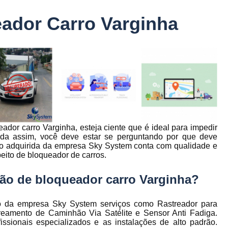
Controle Jornada de Trabalho Motorista
eador Carro Varginha
nto
Controle de Abastecimento de Combust
Controle de Abastecimento de Veícu
tos
s
Controle de Frota
Controle de Frota Be
r
Controle de Frota de Caminhõe
Controle de Manutenção de Frota de
es
s
Sistema de Fadiga
Empresa de Rast
ador carro Varginha, esteja ciente que é ideal para impedir
es
Empresa de Rastreadores de Veicul
nda assim, você deve estar se perguntando por que deve
es
do adquirida da empresa Sky System conta com qualidade e
Empresa de Rastreamento de Moto
es
eito de bloqueador de carros.
Empresa de Rastreamento por Sat
ção de bloqueador carro Varginha?
es
Empresa Rastreadores
Empresa Rastre
s
Gerenciamento de Frota Belo Horizon
io da empresa Sky System serviços como Rastreador para
to
reamento de Caminhão Via Satélite e Sensor Anti Fadiga.
Gerenciamento de Frota de Caminh
issionais especializados e as instalações de alto padrão.