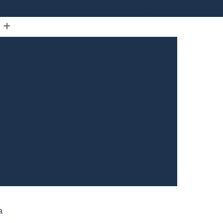
(31) 3226-5561
(31) 98910-3333
omóvel
Bloqueador de Carros Via Satelite
Bloqueador de Rastreador para Carros
arro
Bloqueador de Sinal para Carros
Bloqueador Veicular Rastreador
arros
Bloqueadores para Carro
trole da Jornada de Motorista de Caminhão
Controle de Jornada de Motorista Externo
rista
Controle de Jornada do Motorista
o Motorista Belo Horizonte
Gerais
Controle de Jornada dos Motoristas
a
ntrole de Jornada Motorista de Caminhão