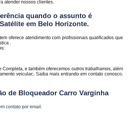
 atender nossos clientes.
to
Gerenciamento de Frota de Empresa
Gerenciamento de
erência quando o assunto é
to
Satélite em Belo Horizonte
.
Gerenciamento de Frota Espe
Gerenciamento de Frota Manutenção
de
tem oferece atendimento com profissionais qualificados que
Gerenciamento de Frota para Emp
tica .
os:
e
Empresa de Gestão de Frota de Veículos
Gestão de Frota
Gestão de Frota 
e
e Completa, e também oferecemos outros trabalhamos, além
Gestão de Frota Belo Horizont
os
reamento veicular;. Saiba mais entrando em contato conosco.
Gestão de Frota de Veículos P
ra
e
Gestão de Frota Minas Gerais
Gestão 
ção de Bloqueador Carro Varginha
 de
Gestão de Frota de Veículos
Ges
em contato por email.
Gestão de Frota de Veículos Minas Gerais
s
Gestão de Veículos
Gestão de Veículos
a