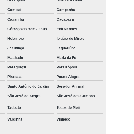
Brazópolis
Bueno Brandão
rais
Rastreador Gps para Caminhão
Cambuí
Campanha
streador para Caminhão Via Satélite
Caxambu
Caçapava
Rastreador Via Satélite para Caminhão
Córrego do Bom Jesus
Elói Mendes
Sistema de Rastreamento de Caminhões
Holambra
Ibitiúra de Minas
Jacutinga
Jaguariúna
resa Especializada em Rastreador de Carro
Machado
Maria da Fé
e Carro
Rastreador de Carro Belo Horizonte
Paraguaçu
Paraisópolis
ais
Rastreador Gps para Carros
Piracaia
Pouso Alegre
Rastreador Veicular para Carro
Santo Antônio do Jardim
Senador Amaral
Empresa
Rastreador Veicular para Frota
São José do Alegre
São José dos Campos
treador para Carros
Rastreador de Carros
Taubaté
Tocos do Moji
or em Carro
Rastreador Gps Carro
Varginha
Vinhedo
eador no Carro
Rastreador para Carro
a
Rastreador para Colocar no Carro