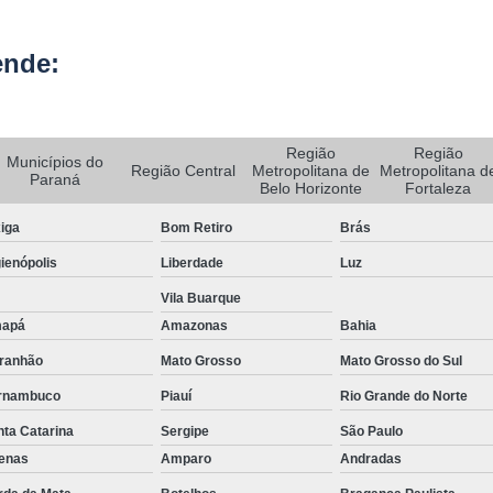
Rastreador de Carro e Moto
ende:
Rastreador de Veiculos Portatil
Rastreador Movel para Carro
Rastreador para Colocar em Car
Região
Região
Municípios do
Região Central
Metropolitana de
Metropolitana d
Paraná
Rastreador Portátil para Veículos
Belo Horizonte
Fortaleza
Bloqueador e Rastreador Automotiv
iga
Bom Retiro
Brás
Gps Veicular Rastreado
ienópolis
Liberdade
Luz
Rastreador Automotivo Belo Horizont
Vila Buarque
apá
Amazonas
Bahia
Rastreador e Bloqueador Automotivo
ranhão
Mato Grosso
Mato Grosso do Sul
Rastreador e Bloqueador Veicula
rnambuco
Piauí
Rio Grande do Norte
Rastreador Gps Automotivo
ta Catarina
Sergipe
São Paulo
Empresa de Rastreamento de Caminhõe
fenas
Amparo
Andradas
Rastreador de Caminhão
Ras