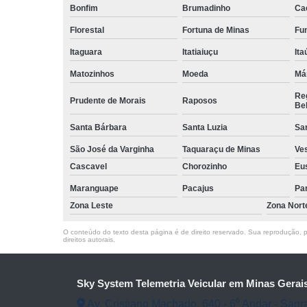
Bonfim
Brumadinho
Ca
Florestal
Fortuna de Minas
Fun
Itaguara
Itatiaiuçu
Ita
Matozinhos
Moeda
Má
Reg
Prudente de Morais
Raposos
Bel
Santa Bárbara
Santa Luzia
Sa
São José da Varginha
Taquaraçu de Minas
Ve
Cascavel
Chorozinho
Eu
Maranguape
Pacajus
Pa
Zona Leste
Zona Nort
O conteúdo do texto desta página é de direito reservado. Sua reprodução, pa
direitos autorais
.
Sky System Telemetria Veicular em Minas Gerai
Av. Cristiano Machado, 640 - 6⁰ Andar - Sagr