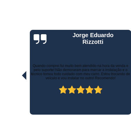
Telemetria
veiculare
Jorge Eduardo
Rizzotti
Quando comprei fui muito bem atendido na hora da venda e
ltíssimo
pelo suporte! Não demoraram para marcar a instalação e o
ativas!
técnico tomou todo cuidado com meu carro. Estou trocando de
veículo e vou instalar no outro! Recomendo!