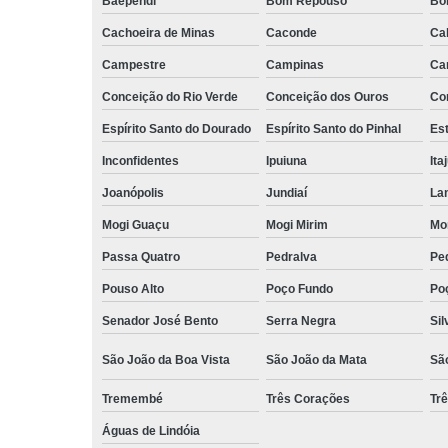
Baependi
Bom Repouso
Bo
Cachoeira de Minas
Caconde
Ca
Campestre
Campinas
Ca
Conceição do Rio Verde
Conceição dos Ouros
Co
Espírito Santo do Dourado
Espírito Santo do Pinhal
Est
Inconfidentes
Ipuiuna
Ita
Joanópolis
Jundiaí
La
Mogi Guaçu
Mogi Mirim
Mo
Passa Quatro
Pedralva
Pe
Pouso Alto
Poço Fundo
Po
Senador José Bento
Serra Negra
Sil
São João da Boa Vista
São João da Mata
Sã
Tremembé
Três Corações
Tr
Águas de Lindóia