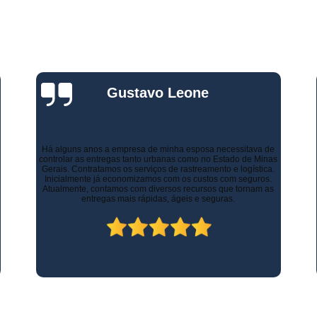
Gestão Frota de Veículos
Gest
s
s
Gestão Veicular de Frotas
Câmera 
Empresa de Monitoramento de Fr
Monitoramento de Caminhões po
Gustavo Leone
Monitoramento de Frota Belo Horizont
Monitoramento de Frota Telemetr
Monitoramento de Horímetro
Mo
Há alguns anos a empresa de minha esposa necessitava de
controlar as entregas tanto urbanas como no Estado de Minas
Gerais. Contratamos os serviços de rastreamento e logística.
Rastreamento e Monitoramento d
Inicialmente já economizamos com os custos com seguros.
Atualmente, contamos com diversos recursos que tornam as
Monitoramento de Veículos
Mon
entregas mais rápidas, ágeis e seguras.
Monitoramento Gps Veicu
Monitoramento Veicular Belo Horizont
Monitoramento Veicular em Tempo Re
Monitoramento Veicular por Câmeras
Monitoramento Veicular Via Satéli