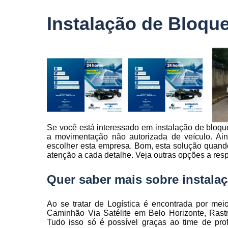
veículo
Instalação de Bloqu
Monitorame
de frotas
Monitoramen
veiculare
Rastreado
carro
Rastreador
automotivo
Se você está interessado em instalação de bloque
Rastreador
a movimentação não autorizada de veículo. Ai
de caminhõ
escolher esta empresa. Bom, esta solução quan
Rastreador
atenção a cada detalhe. Veja outras opções a resp
de carros
Quer saber mais sobre instala
Rastreador
para carro
Ao se tratar de Logística é encontrada por me
Rastreamen
Caminhão Via Satélite em Belo Horizonte, Rast
de carro
Tudo isso só é possível graças ao time de prof