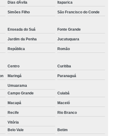
Dias dÁvila
Itaparica
Empresa de Rastreamento de Automóveis
Simões Filho
São Francisco do Conde
de Carros
Rastreamento Carros Via Satélite
ps
Rastreamento de Carros
Enseada do Suá
Fonte Grande
e
Rastreamento de Carros e Caminhões
Jardim da Penha
Jucutuquara
 Gps
Rastreamento de Carros Minas Gerais
República
Romão
Rastreamento de Carros Via Satélite
Centro
Curitiba
hões
Gestão de Frotas Rastreamento
on
Maringá
Paranaguá
de Caminhões
Rastreamento de Frota Veicular
Umuarama
télite
Rastreamento de Frotas
Campo Grande
Cuiabá
Rastreamento de Frotas com Tecnologia Gps
Macapá
Maceió
is
Rastreamento e Gestão de Frotas
Recife
Rio Branco
e Frotas
Rastreamento Frota Gps
Vitória
Empresa de Rastreamento de Carros
Belo Vale
Betim