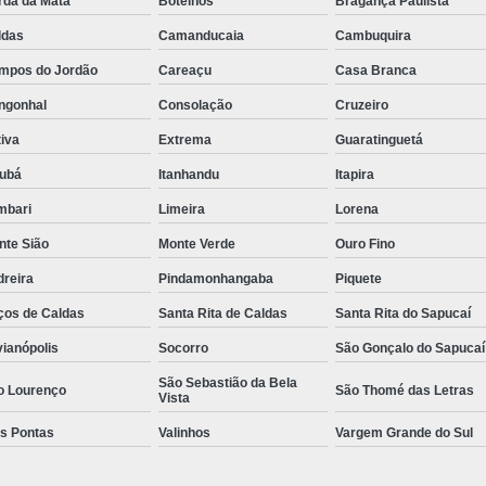
rda da Mata
Botelhos
Bragança Paulista
Rastreador de Caminhão Minas Ge
ldas
Camanducaia
Cambuquira
Rastreador para Caminhão
Ra
mpos do Jordão
Careaçu
Casa Branca
Rastreador Satelital para Caminhões
ngonhal
Consolação
Cruzeiro
Rastreamento de Caminhão Via Satélite
iva
Extrema
Guaratinguetá
jubá
Itanhandu
Itapira
Empresa de Rastreador Veicular
Emp
mbari
Limeira
Lorena
Rastreador de Automóveis
Rastreador d
nte Sião
Monte Verde
Ouro Fino
Rastreador de Carro Minas Ger
dreira
Pindamonhangaba
Piquete
Rastreador para Carros
ços de Caldas
Santa Rita de Caldas
Santa Rita do Sapucaí
Rastreador Veicular para Carros de 
vianópolis
Socorro
São Gonçalo do Sapucaí
Rastreador Veicular Particular
Gps Ras
São Sebastião da Bela
o Lourenço
São Thomé das Letras
Rastreador do Carro
Rastread
Vista
ês Pontas
Valinhos
Vargem Grande do Sul
Rastreador Gps para Carro
Rastr
Rastreador para Carros com Escut