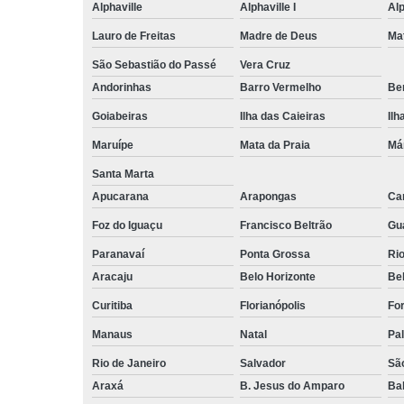
Alphaville
Alphaville I
Alp
Lauro de Freitas
Madre de Deus
Ma
São Sebastião do Passé
Vera Cruz
Andorinhas
Barro Vermelho
Ben
Goiabeiras
Ilha das Caieiras
Ilh
Maruípe
Mata da Praia
Má
Santa Marta
Apucarana
Arapongas
Ca
Foz do Iguaçu
Francisco Beltrão
Gu
Paranavaí
Ponta Grossa
Ri
Aracaju
Belo Horizonte
Be
Curitiba
Florianópolis
For
Manaus
Natal
Pa
Rio de Janeiro
Salvador
Sã
Araxá
B. Jesus do Amparo
Ba