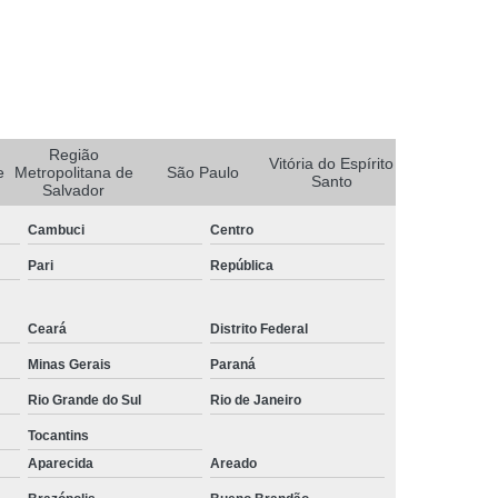
Rastreador de Carro Portatil
Rastreador Discreto para Carros
s
Rastreador para Carro e Moto
ro
Rastreador Portátil para Carros
Região
Vitória do Espírito
e
Metropolitana de
São Paulo
Santo
Rastreador Via Satelite para Carros
Salvador
o
Empresa de Rastreador Automotivo
Cambuci
Centro
r
Rastreador Automotivo
Pari
República
e
Rastreador Automotivo Minas Gerais
Ceará
Distrito Federal
Rastreador e Bloqueador para Carros
Minas Gerais
Paraná
r
Rastreador Eletrônico Automotivo
Rio Grande do Sul
Rio de Janeiro
Rastreador para Carros de Empresa
Tocantins
s
Instalação de Rastreador em Caminhão
Aparecida
Areado
treador de Caminhão Belo Horizonte