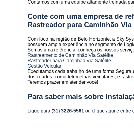
Contamos com uma equipe altamente treinada para
Rastreamen
de frota
Conte com uma empresa de ref
Rastreamen
Rastreador para Caminhão Via 
veicular
Sensores 
Com foco na região de Belo Horizonte, a Sky Sys
fadiga
possuem ampla experiência no segmento de Logís
Somos uma refêrencia, conheça os nossos serviç
Sistema d
Rastreamento de Caminhão Via Satélite
gravação
Rastreador para Caminhão Via Satélite
veicular
Gestão Veicular
Sistema d
Executamos cada trabalho de uma forma Segura 
rastreament
dos citados, como telemetrias veiculares; e rast
Teremos prazer em atender você!
Sistemas pa
controle d
Para saber mais sobre Instala
manutenção
frota
Ligue para
(31) 3226-5561
ou
clique aqui
e entre 
Sistemas
veiculare
Telemetri