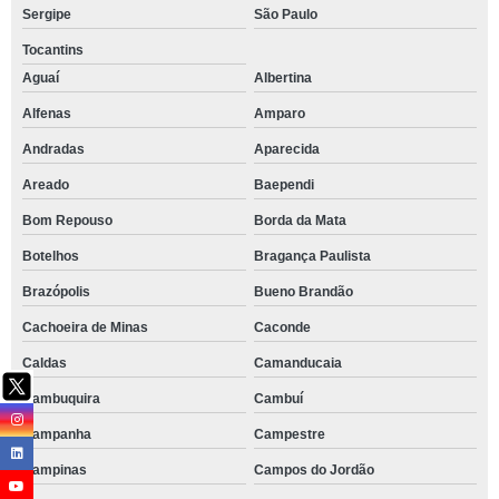
Sergipe
São Paulo
Tocantins
Aguaí
Albertina
Alfenas
Amparo
Andradas
Aparecida
Areado
Baependi
Bom Repouso
Borda da Mata
Botelhos
Bragança Paulista
Brazópolis
Bueno Brandão
Cachoeira de Minas
Caconde
Caldas
Camanducaia
Cambuquira
Cambuí
Campanha
Campestre
Campinas
Campos do Jordão