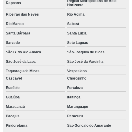
Região Metropolitana de Belo
Raposos
Horizonte
Ribeirão das Neves
Rio Acima
Rio Manso
Sabará
Santa Bárbara
Santa Luzia
Sarzedo
Sete Lagoas
São G. do Rio Abaixo
São Joaquim de Bicas
São José da Lapa
São José da Varginha
Taquaraçu de Minas
Vespasiano
Cascavel
Chorozinho
Eusébio
Fortaleza
Guaiúba
Itaitinga
Maracanaú
Maranguape
Pacajus
Paracuru
Pindoretama
São Gonçalo do Amarante