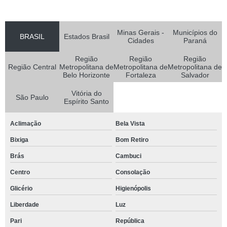
Minas Gerais -
Municípios do
BRASIL
Estados Brasil
Cidades
Paraná
Região
Região
Região
Região Central
Metropolitana de
Metropolitana de
Metropolitana de
Belo Horizonte
Fortaleza
Salvador
Vitória do
São Paulo
Espírito Santo
Aclimação
Bela Vista
Bixiga
Bom Retiro
Brás
Cambuci
Centro
Consolação
Glicério
Higienópolis
Liberdade
Luz
Pari
República