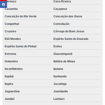
Careaçu
Casa Branca
Caxambu
Caçapava
Conceição do Rio Verde
Conceição dos Ouros
Congonhal
Consolação
Cruzeiro
Córrego do Bom Jesus
Elói Mendes
Espírito Santo do Dourado
Espírito Santo do Pinhal
Estiva
Extrema
Guaratinguetá
Holambra
Ibitiúra de Minas
Inconfidentes
Ipuiuna
Itajubá
Itanhandu
Itapira
Jacutinga
Jaguariúna
Joanópolis
Jundiaí
Lambari