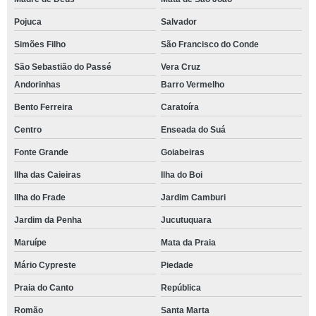
Pojuca
Salvador
Simões Filho
São Francisco do Conde
São Sebastião do Passé
Vera Cruz
Andorinhas
Barro Vermelho
Bento Ferreira
Caratoíra
Centro
Enseada do Suá
Fonte Grande
Goiabeiras
Ilha das Caieiras
Ilha do Boi
Ilha do Frade
Jardim Camburi
Jardim da Penha
Jucutuquara
Maruípe
Mata da Praia
Mário Cypreste
Piedade
Praia do Canto
República
Romão
Santa Marta