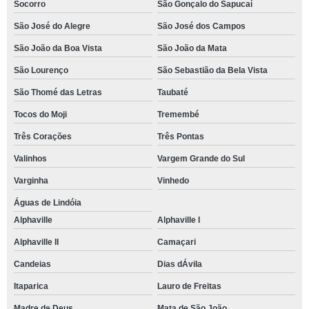
Socorro
São Gonçalo do Sapucaí
São José do Alegre
São José dos Campos
São João da Boa Vista
São João da Mata
São Lourenço
São Sebastião da Bela Vista
São Thomé das Letras
Taubaté
Tocos do Moji
Tremembé
Três Corações
Três Pontas
Valinhos
Vargem Grande do Sul
Varginha
Vinhedo
Águas de Lindóia
Alphaville
Alphaville I
Alphaville II
Camaçari
Candeias
Dias dÁvila
Itaparica
Lauro de Freitas
Madre de Deus
Mata de São João