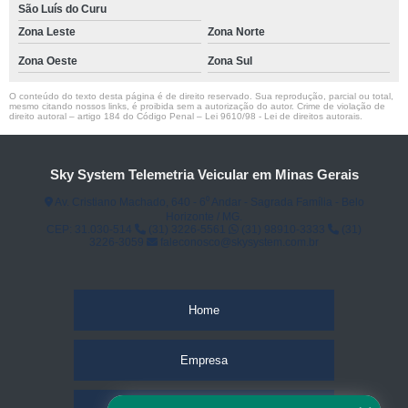
São Luís do Curu
Zona Leste
Zona Norte
Zona Oeste
Zona Sul
O conteúdo do texto desta página é de direito reservado. Sua reprodução, parcial ou total,
mesmo citando nossos links, é proibida sem a autorização do autor. Crime de violação de
direito autoral – artigo 184 do Código Penal –
Lei 9610/98 - Lei de direitos autorais
.
Sky System Telemetria Veicular em Minas Gerais
Av. Cristiano Machado, 640 - 6⁰ Andar - Sagrada Família - Belo
Horizonte / MG.
CEP: 31.030-514
(31) 3226-5561
(31) 98910-3333
(31)
3226-3059
faleconosco@skysystem.com.br
Home
Empresa