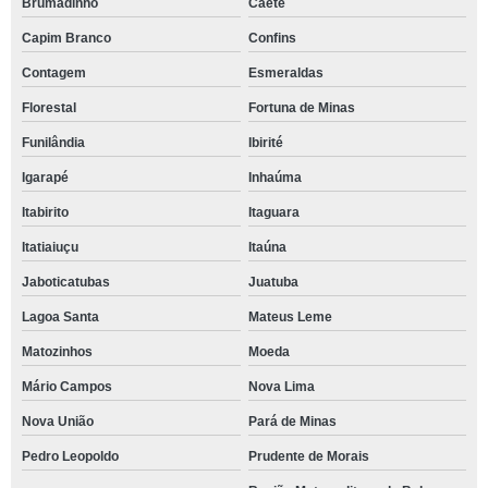
Brumadinho
Caeté
Capim Branco
Confins
Contagem
Esmeraldas
Florestal
Fortuna de Minas
Funilândia
Ibirité
Igarapé
Inhaúma
Itabirito
Itaguara
Itatiaiuçu
Itaúna
Jaboticatubas
Juatuba
Lagoa Santa
Mateus Leme
Matozinhos
Moeda
Mário Campos
Nova Lima
Nova União
Pará de Minas
Pedro Leopoldo
Prudente de Morais