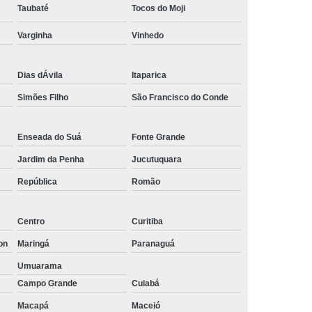
Taubaté
Tocos do Moji
Empresa de Rastreamento de Automóveis
Varginha
Vinhedo
de Carros
Rastreamento Carros Via Satélite
ps
Rastreamento de Carros
Dias dÁvila
Itaparica
e
Rastreamento de Carros e Caminhões
Simões Filho
São Francisco do Conde
 Gps
Rastreamento de Carros Minas Gerais
Rastreamento de Carros Via Satélite
Enseada do Suá
Fonte Grande
hões
Gestão de Frotas Rastreamento
Jardim da Penha
Jucutuquara
de Caminhões
Rastreamento de Frota Veicular
República
Romão
télite
Rastreamento de Frotas
Centro
Curitiba
Rastreamento de Frotas com Tecnologia Gps
on
Maringá
Paranaguá
is
Rastreamento e Gestão de Frotas
Umuarama
e Frotas
Rastreamento Frota Gps
Campo Grande
Cuiabá
Empresa de Rastreamento de Carros
Macapá
Maceió