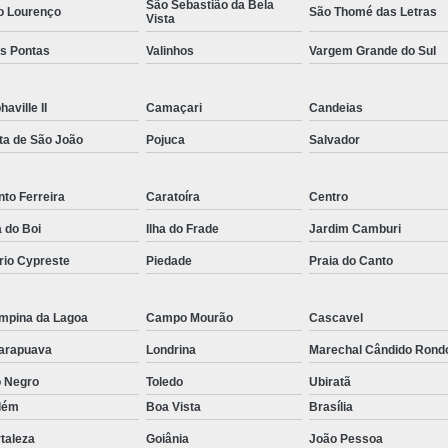
São Sebastião da Bela
o Lourenço
São Thomé das Letras
Vista
Rastreador por Satelite para Carros
ês Pontas
Valinhos
Vargem Grande do Sul
Empresa Especializada em Rastreamento 
Rastreamento de Carro G
haville II
Camaçari
Candeias
Rastreamento de Carros Belo Horizont
ta de São João
Pojuca
Salvador
Rastreamento de Carros e Caminhões Via
Rastreamento de Carros por Satélite
to Ferreira
Caratoíra
Centro
Rastreamento para Carros e Camin
a do Boi
Ilha do Frade
Jardim Camburi
Monitoramento e Rastreamento de Frotas 
rio Cypreste
Piedade
Praia do Canto
Rastreamento de Frota Via Sa
mpina da Lagoa
Campo Mourão
Cascavel
Rastreamento de Frotas Belo Horizonte
arapuava
Londrina
Marechal Cândido Rond
Rastreamento de Frotas Minas Gera
o Negro
Toledo
Ubiratã
Rastreamento e Monitoramento d
lém
Boa Vista
Brasília
Rastreamento Veicular Frotas
taleza
Goiânia
João Pessoa