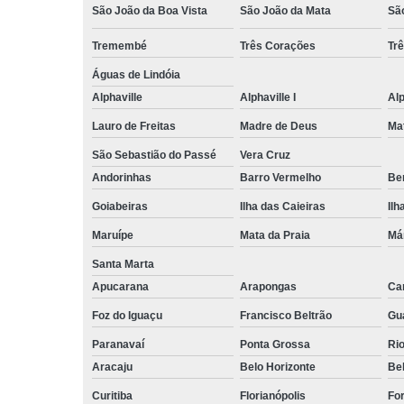
São João da Boa Vista
São João da Mata
Sã
Tremembé
Três Corações
Tr
Águas de Lindóia
Alphaville
Alphaville I
Alp
Lauro de Freitas
Madre de Deus
Ma
São Sebastião do Passé
Vera Cruz
Andorinhas
Barro Vermelho
Ben
Goiabeiras
Ilha das Caieiras
Ilh
Maruípe
Mata da Praia
Má
Santa Marta
Apucarana
Arapongas
Ca
Foz do Iguaçu
Francisco Beltrão
Gu
Paranavaí
Ponta Grossa
Ri
Aracaju
Belo Horizonte
Be
Curitiba
Florianópolis
For