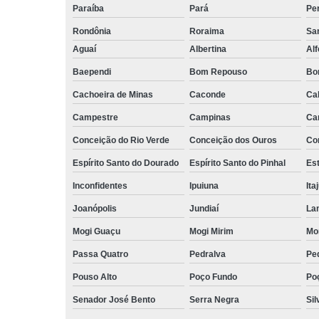
Paraíba
Pará
Pe
Rondônia
Roraima
San
Aguaí
Albertina
Al
Baependi
Bom Repouso
Bo
Cachoeira de Minas
Caconde
Ca
Campestre
Campinas
Ca
Conceição do Rio Verde
Conceição dos Ouros
Co
Espírito Santo do Dourado
Espírito Santo do Pinhal
Est
Inconfidentes
Ipuiuna
Ita
Joanópolis
Jundiaí
La
Mogi Guaçu
Mogi Mirim
Mo
Passa Quatro
Pedralva
Pe
Pouso Alto
Poço Fundo
Po
Senador José Bento
Serra Negra
Sil