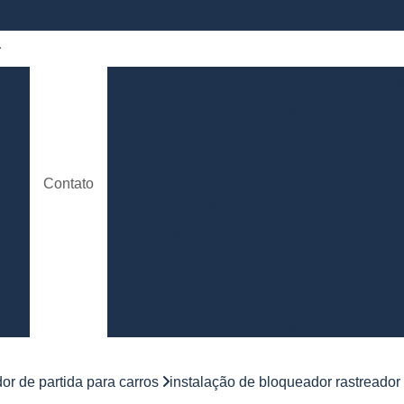
 de
Bloqueador Carro
Bloqueador de Aut
Bloqueador de Partida para Carros
e
Bloqueador de Sinal de Alarme de C
o
Bloqueador Rastreador Carro
Contato
de
Bloqueador Via Celular para C
Rastreador e Bloqueador Carro
Con
de
to
Controle de Jornada de Motorista
Controle de Jornada de Trabalho Moto
nto
Controle de Jornada d
e
Controle de Jornada do Motorista Minas 
or de partida para carros
instalação de bloqueador rastreador
Controle de Jornada Motorista
Co
e