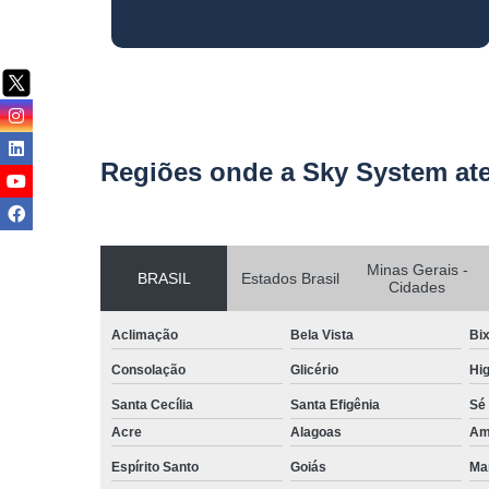
Regiões onde a Sky System at
Minas Gerais -
BRASIL
Estados Brasil
Cidades
Aclimação
Bela Vista
Bix
Consolação
Glicério
Hig
Santa Cecília
Santa Efigênia
Sé
Acre
Alagoas
Am
Espírito Santo
Goiás
Ma