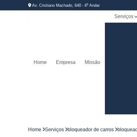
Av. Cristiano Machado, 640 - 6⁰ Andar
Serviços
Bloqueador
carros
Controle d
jornadas d
motorista
Home
Empresa
Missão
Controles 
frota
Empresas 
rastreamen
veicular
Gerenciame
de frotas
Gestão d
frotas
Home
Serviços
bloqueador de carros
bloquead
Gestão d