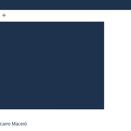
(31) 3226-5561
(31) 98910-3333
omóvel
Bloqueador de Carros Via Satelite
Bloqueador de Rastreador para Carros
arro
Bloqueador de Sinal para Carros
Bloqueador Veicular Rastreador
arros
Bloqueadores para Carro
trole da Jornada de Motorista de Caminhão
Controle de Jornada de Motorista Externo
rista
Controle de Jornada do Motorista
o Motorista Belo Horizonte
Gerais
Controle de Jornada dos Motoristas
 carro Maceió
ntrole de Jornada Motorista de Caminhão