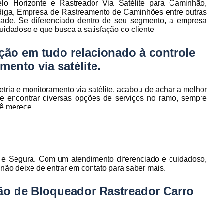
lo Horizonte e Rastreador Via Satélite para Caminhão,
to
Gerenciamento de Frota de Empresa
adiga, Empresa de Rastreamento de Caminhões entre outras
ade. Se diferenciado dentro de seu segmento, a empresa
Gerenciamento de
dadoso e que busca a satisfação do cliente.
to
Gerenciamento de Frota Espe
ção em tudo relacionado à controle
Gerenciamento de Frota Manutenção
de
mento via satélite.
Gerenciamento de Frota para Emp
e
Empresa de Gestão de Frota de Veículos
metria e monitoramento via satélite, acabou de achar a melhor
encontrar diversas opções de serviços no ramo, sempre
Gestão de Frota
Gestão de Frota 
cê merece.
e
Gestão de Frota Belo Horizont
os
Gestão de Frota de Veículos P
ra
e
Gestão de Frota Minas Gerais
Gestão 
 de
e Segura. Com um atendimento diferenciado e cuidadoso,
 não deixe de entrar em contato para saber mais.
Gestão de Frota de Veículos
Ges
Gestão de Frota de Veículos Minas Gerais
ção de Bloqueador Rastreador Carro
s
Gestão de Veículos
Gestão de Veículos
a