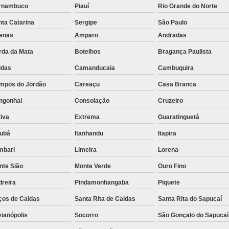
rnambuco
Piauí
Rio Grande do Norte
Rastreador de Caminhão Minas Ge
ta Catarina
Sergipe
São Paulo
Rastreador para Caminhão
Ra
fenas
Amparo
Andradas
Rastreador Satelital para Caminhões
rda da Mata
Botelhos
Bragança Paulista
Rastreamento de Caminhão Via Satélite
ldas
Camanducaia
Cambuquira
Empresa de Rastreador Veicular
Emp
mpos do Jordão
Careaçu
Casa Branca
Rastreador de Automóveis
Rastreador d
ngonhal
Consolação
Cruzeiro
iva
Extrema
Guaratinguetá
Rastreador de Carro Minas Ger
jubá
Itanhandu
Itapira
Rastreador para Carros
mbari
Limeira
Lorena
Rastreador Veicular para Carros de 
nte Sião
Monte Verde
Ouro Fino
Rastreador Veicular Particular
Gps Ras
dreira
Pindamonhangaba
Piquete
Rastreador do Carro
Rastread
ços de Caldas
Santa Rita de Caldas
Santa Rita do Sapucaí
Rastreador Gps para Carro
Rastr
vianópolis
Socorro
São Gonçalo do Sapucaí
Rastreador para Carros com Escut