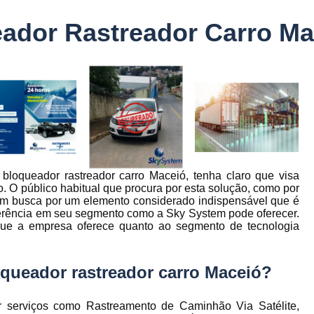
Controle Jornada de Trabalho Motorista
eador Rastreador Carro Ma
nto
Controle de Abastecimento de Combust
Controle de Abastecimento de Veícu
tos
s
Controle de Frota
Controle de Frota Be
r
Controle de Frota de Caminhõe
Controle de Manutenção de Frota de
es
s
Sistema de Fadiga
Empresa de Rast
bloqueador rastreador carro Maceió, tenha claro que visa
es
Empresa de Rastreadores de Veicul
. O público habitual que procura por esta solução, como por
es
mbém busca por um elemento considerado indispensável que é
Empresa de Rastreamento de Moto
es
ferência em seu segmento como a Sky System pode oferecer.
que a empresa oferece quanto ao segmento de tecnologia
Empresa de Rastreamento por Sat
es
Empresa Rastreadores
Empresa Rastre
s
oqueador rastreador carro Maceió?
Gerenciamento de Frota Belo Horizon
to
Gerenciamento de Frota de Caminh
serviços como Rastreamento de Caminhão Via Satélite,