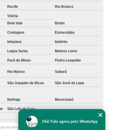
os
Empresa de Rastreamento Veicular
Recife
Rio Branco
to Veicular Belo Horizonte
Vitória
Belo Vale
Betim
nto Veicular Minas Gerais
Contagem
Esmeraldas
 de Rastreamento Veicular
Inhaúma
Itabirito
treamento
Rastreamento Automotivo
Lagoa Santa
Mateus Leme
streamento e Monitoramento Veicular
Pará de Minas
Pedro Leopoldo
de Fadiga
Detector de Fadiga do Motorista
Rio Manso
Sabará
Sensor Anti Fadiga
Sensor de Fadiga
Sensor de Fadiga para Caminhões
São Joaquim de Bicas
São José da Lapa
 Sono para Motorista
Sensor Fadiga
Itaitinga
Maracanaú
r
Camera Veicular Gravador
te
São Luís do Curu
dor
Gravador de Imagens Veiculares
Zona Sul
Olá! Fale agora pelo WhatsApp
r Digital Veicular
Gravador Dvr Veicular
ação de direito autoral – artigo 184 do Código Penal –
Lei 9610/98 - Lei de