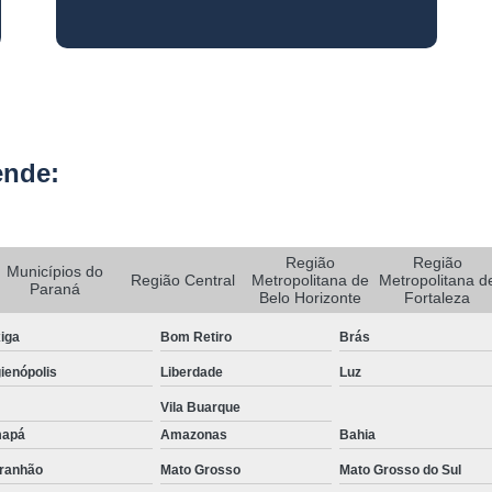
Rastreador de Carro e Moto
Rastreador de Veiculos Portatil
Rastreador Movel para Carro
Rastreador para Colocar em Car
ende:
Rastreador Portátil para Veículos
Bloqueador e Rastreador Automotiv
Gps Veicular Rastreado
Região
Região
Municípios do
Região Central
Metropolitana de
Metropolitana d
Paraná
Rastreador Automotivo Belo Horizont
Belo Horizonte
Fortaleza
Rastreador e Bloqueador Automotivo
iga
Bom Retiro
Brás
Rastreador e Bloqueador Veicula
ienópolis
Liberdade
Luz
Vila Buarque
Rastreador Gps Automotivo
apá
Amazonas
Bahia
Empresa de Rastreamento de Caminhõe
ranhão
Mato Grosso
Mato Grosso do Sul
Rastreador de Caminhão
Ras