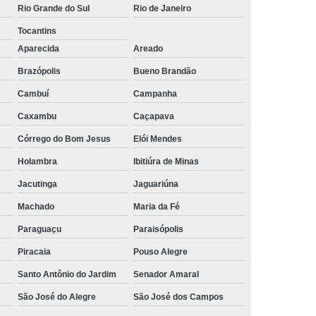
Rio Grande do Sul
Rio de Janeiro
rais
Rastreador Gps para Caminhão
Tocantins
streador para Caminhão Via Satélite
Aparecida
Areado
Rastreador Via Satélite para Caminhão
Brazópolis
Bueno Brandão
Sistema de Rastreamento de Caminhões
Cambuí
Campanha
resa Especializada em Rastreador de Carro
Caxambu
Caçapava
e Carro
Rastreador de Carro Belo Horizonte
Córrego do Bom Jesus
Elói Mendes
Holambra
Ibitiúra de Minas
ais
Rastreador Gps para Carros
Jacutinga
Jaguariúna
Rastreador Veicular para Carro
Machado
Maria da Fé
Empresa
Rastreador Veicular para Frota
Paraguaçu
Paraisópolis
treador para Carros
Rastreador de Carros
Piracaia
Pouso Alegre
or em Carro
Rastreador Gps Carro
Santo Antônio do Jardim
Senador Amaral
eador no Carro
Rastreador para Carro
São José do Alegre
São José dos Campos
a
Rastreador para Colocar no Carro