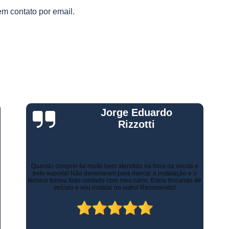
Gestão Frota de Veículos
Gest
s
em contato por email.
s
Gestão Veicular de Frotas
Câmera 
Empresa de Monitoramento de Fr
Monitoramento de Caminhões po
Monitoramento de Frota Belo Horizont
Monitoramento de Frota Telemetr
Monitoramento de Horímetro
Mo
Gustavo Leone
Rastreamento e Monitoramento d
Monitoramento de Veículos
Mon
Monitoramento Gps Veicu
Há alguns anos a empresa de minha esposa necessitava de
controlar as entregas tanto urbanas como no Estado de Minas
Gerais. Contratamos os serviços de rastreamento e logística.
Monitoramento Veicular Belo Horizont
Inicialmente já economizamos com os custos com seguros.
Atualmente, contamos com diversos recursos que tornam as
Monitoramento Veicular em Tempo Re
entregas mais rápidas, ágeis e seguras.
Monitoramento Veicular por Câmeras
Monitoramento Veicular Via Satéli