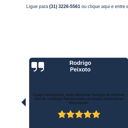
Telemetria
Ligue para
(31) 3226-5561
ou
clique aqui
e entre 
veiculare
Jorge Eduardo
Rizzotti
Quando comprei fui muito bem atendido na hora da venda e
ltíssimo
pelo suporte! Não demoraram para marcar a instalação e o
ativas!
técnico tomou todo cuidado com meu carro. Estou trocando de
veículo e vou instalar no outro! Recomendo!