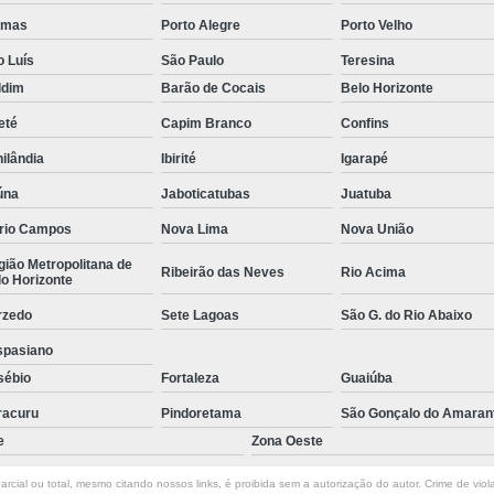
Empresa de Rastreamento de Veícul
lmas
Porto Alegre
Porto Velho
Empresa de Rastreamen
o Luís
São Paulo
Teresina
ldim
Barão de Cocais
Belo Horizonte
Empresa de Rastreame
eté
Capim Branco
Confins
Empresa Especializada
ilândia
Ibirité
Igarapé
Empresas de Monitoramento e Ras
úna
Jaboticatubas
Juatuba
Rastreamento de Veículos
Ra
rio Campos
Nova Lima
Nova União
Rastreamento para Carros
Detector 
ião Metropolitana de
Ribeirão das Neves
Rio Acima
Detector de Fadiga para Motorista
o Horizonte
Sensor de Fadiga e Distração
rzedo
Sete Lagoas
São G. do Rio Abaixo
spasiano
Sensor de Fadiga Vw
Sensor de
sébio
Fortaleza
Guaiúba
Camera Gravadora Veicula
racuru
Pindoretama
São Gonçalo do Amaran
Cameras para Veiculos com Grava
e
Zona Oeste
Gravador de Video Veicular
Gravado
rcial ou total, mesmo citando nossos links, é proibida sem a autorização do autor. Crime de viol