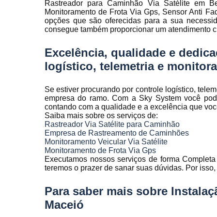
Rastreador para Caminhão Via Satélite em Be
Rastreamen
Monitoramento de Frota Via Gps, Sensor Anti F
de frota
opções que são oferecidas para a sua necessid
consegue também proporcionar um atendimento cui
Rastreamen
veicular
Excelência, qualidade e dedica
Sensores 
logístico, telemetria e monitora
fadiga
Sistema d
Se estiver procurando por controle logístico, tele
gravação
empresa do ramo. Com a Sky System você pode 
veicular
contando com a qualidade e a excelência que vo
Sistema d
Saiba mais sobre os serviços de:
rastreament
Rastreador Via Satélite para Caminhão
Empresa de Rastreamento de Caminhões
Sistemas pa
Monitoramento Veicular Via Satélite
controle d
Monitoramento de Frota Via Gps
manutenção
Executamos nossos serviços de forma Completa 
frota
teremos o prazer de sanar suas dúvidas. Por isso,
Sistemas
Para saber mais sobre Instala
veiculare
Maceió
Telemetri