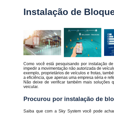
veículo
Instalação de Bloqu
Monitorame
de frotas
Monitoramen
veiculare
Rastreado
carro
Rastreador
automotivo
Como você está pesquisando por instalação de 
Rastreador
impedir a movimentação não autorizada de veículo
de caminhõ
exemplo, proprietários de veículos e frotas, ta
Rastreador
a eficiência, que apenas uma empresa séria e re
de carros
Não deixe de verificar também mais soluções 
veicular.
Rastreador
para carro
Procurou por instalação de bl
Rastreamen
de carro
Saiba que com a Sky System você pode achar 