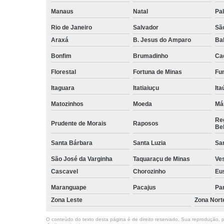
Manaus
Natal
Pa
Rio de Janeiro
Salvador
Sã
Araxá
B. Jesus do Amparo
Ba
Bonfim
Brumadinho
Ca
Florestal
Fortuna de Minas
Fun
Itaguara
Itatiaiuçu
Ita
Matozinhos
Moeda
Má
Reg
Prudente de Morais
Raposos
Bel
Santa Bárbara
Santa Luzia
Sa
São José da Varginha
Taquaraçu de Minas
Ve
Cascavel
Chorozinho
Eu
Maranguape
Pacajus
Pa
Zona Leste
Zona Nort
O conteúdo do texto desta página é de direito reservado. Sua reprodução, pa