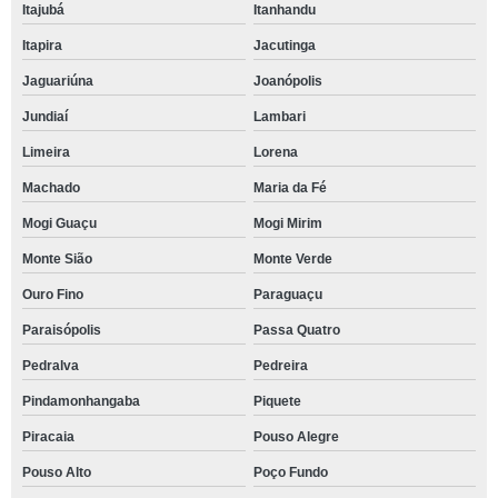
Itajubá
Itanhandu
Itapira
Jacutinga
Jaguariúna
Joanópolis
Jundiaí
Lambari
Limeira
Lorena
Machado
Maria da Fé
Mogi Guaçu
Mogi Mirim
Monte Sião
Monte Verde
Ouro Fino
Paraguaçu
Paraisópolis
Passa Quatro
Pedralva
Pedreira
Pindamonhangaba
Piquete
Piracaia
Pouso Alegre
Pouso Alto
Poço Fundo