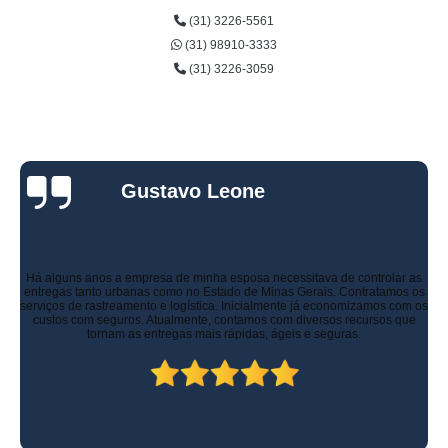
(31) 3226-5561
(31) 98910-3333
(31) 3226-3059
Gustavo Leone
Há alguns anos a empresa de minha esposa necessitava de controlar as
entregas tanto urbanas como no Estado de Minas Gerais. Contratamos os
serviços de rastreamento e logística. Inicialmente já economizamos com os
custos com seguros. Atualmente, contamos com diversos recursos que
tornam as entregas mais rápidas, ágeis e seguras.