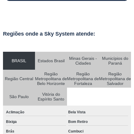
Regiões onde a Sky System atende:
Minas Gerais -
Municípios do
BRASIL
Estados Brasil
Cidades
Paraná
Região
Região
Região
Região Central
Metropolitana de
Metropolitana de
Metropolitana de
Belo Horizonte
Fortaleza
Salvador
Vitória do
São Paulo
Espírito Santo
Aclimação
Bela Vista
Bixiga
Bom Retiro
Brás
Cambuci