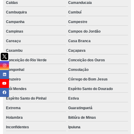
Caldas
Camanducaia
Cambuquira
Cambuí
Campanha
Campestre
Campinas
Campos do Jordão
Careaçu
Casa Branca
Caxambu
Caçapava
Conceição do Rio Verde
Conceição dos Ouros
Congonhal
Consolação
Cruzeiro
Córrego do Bom Jesus
Elói Mendes
Espírito Santo do Dourado
Espírito Santo do Pinhal
Estiva
Extrema
Guaratinguetá
Holambra
Ibitiúra de Minas
Inconfidentes
Ipuiuna