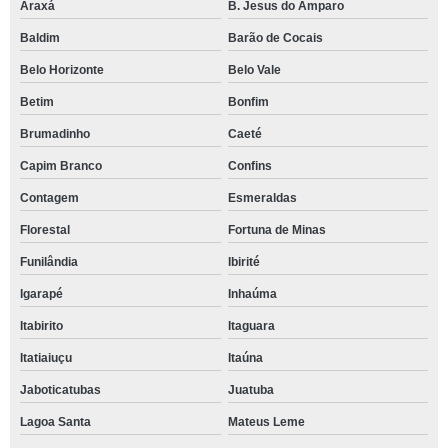
Araxá
B. Jesus do Amparo
Baldim
Barão de Cocais
Belo Horizonte
Belo Vale
Betim
Bonfim
Brumadinho
Caeté
Capim Branco
Confins
Contagem
Esmeraldas
Florestal
Fortuna de Minas
Funilândia
Ibirité
Igarapé
Inhaúma
Itabirito
Itaguara
Itatiaiuçu
Itaúna
Jaboticatubas
Juatuba
Lagoa Santa
Mateus Leme