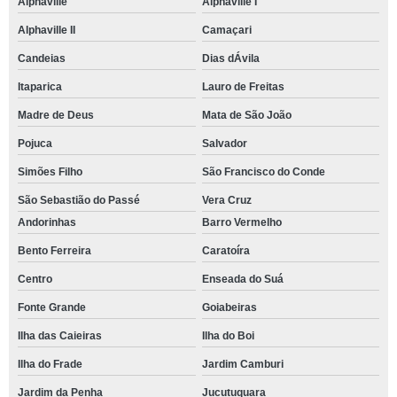
Alphaville
Alphaville I
Alphaville II
Camaçari
Candeias
Dias dÁvila
Itaparica
Lauro de Freitas
Madre de Deus
Mata de São João
Pojuca
Salvador
Simões Filho
São Francisco do Conde
São Sebastião do Passé
Vera Cruz
Andorinhas
Barro Vermelho
Bento Ferreira
Caratoíra
Centro
Enseada do Suá
Fonte Grande
Goiabeiras
Ilha das Caieiras
Ilha do Boi
Ilha do Frade
Jardim Camburi
Jardim da Penha
Jucutuquara