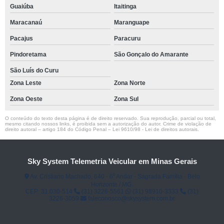
Guaiúba
Itaitinga
Maracanaú
Maranguape
Pacajus
Paracuru
Pindoretama
São Gonçalo do Amarante
São Luís do Curu
Zona Leste
Zona Norte
Zona Oeste
Zona Sul
O conteúdo do texto desta página é de direito reservado. Sua reprodução, parcial ou total,
mesmo citando nossos links, é proibida sem a autorização do autor. Crime de violação de
direito autoral – artigo 184 do Código Penal –
Lei 9610/98 - Lei de direitos autorais
.
Sky System Telemetria Veicular em Minas Gerais
Av. Cristiano Machado, 640 - 6⁰ Andar - Sagrada Família - Belo
Horizonte / MG.
CEP: 31.030-514
(31) 3226-5561
(31) 98910-3333
(31)
3226-3059
faleconosco@skysystem.com.br