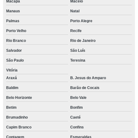
Macapá
Maceió
Manaus
Natal
Palmas
Porto Alegre
Porto Velho
Recife
Rio Branco
Rio de Janeiro
Salvador
São Luís
São Paulo
Teresina
Vitória
Araxá
B. Jesus do Amparo
Baldim
Barão de Cocais
Belo Horizonte
Belo Vale
Betim
Bonfim
Brumadinho
Caeté
Capim Branco
Confins
Contagem
Esmeraldas