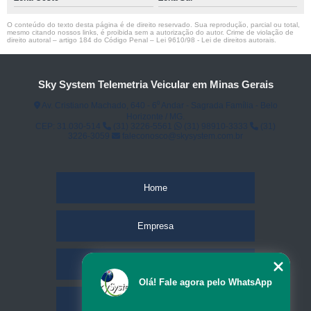
O conteúdo do texto desta página é de direito reservado. Sua reprodução, parcial ou total,
mesmo citando nossos links, é proibida sem a autorização do autor. Crime de violação de
direito autoral – artigo 184 do Código Penal –
Lei 9610/98 - Lei de direitos autorais
.
Sky System Telemetria Veicular em Minas Gerais
Av. Cristiano Machado, 640 - 6⁰ Andar - Sagrada Família - Belo
Horizonte / MG.
CEP: 31.030-514
(31) 3226-5561
(31) 98910-3333
(31)
3226-3059
faleconosco@skysystem.com.br
Home
Empresa
Missão
Olá! Fale agora pelo WhatsApp
Serviços