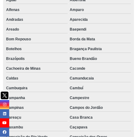
Aguaí
Albertina
Alfenas
Amparo
Andradas
Aparecida
Areado
Baependi
Bom Repouso
Borda da Mata
Botelhos
Bragança Paulista
Brazópolis
Bueno Brandão
Cachoeira de Minas
Caconde
Caldas
Camanducaia
Cambuquira
Cambuí
Campanha
Campestre
Campinas
Campos do Jordão
Careaçu
Casa Branca
Caxambu
Caçapava