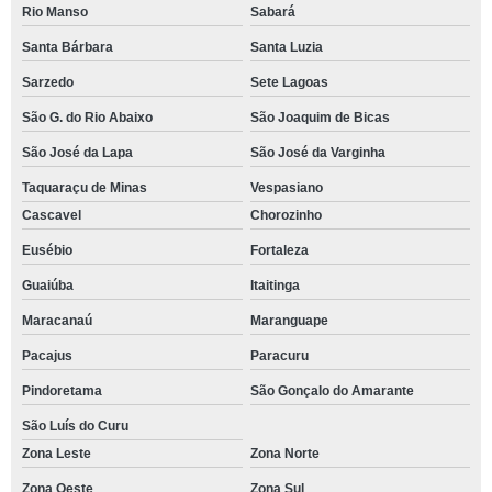
Rio Manso
Sabará
Santa Bárbara
Santa Luzia
Sarzedo
Sete Lagoas
São G. do Rio Abaixo
São Joaquim de Bicas
São José da Lapa
São José da Varginha
Taquaraçu de Minas
Vespasiano
Cascavel
Chorozinho
Eusébio
Fortaleza
Guaiúba
Itaitinga
Maracanaú
Maranguape
Pacajus
Paracuru
Pindoretama
São Gonçalo do Amarante
São Luís do Curu
Zona Leste
Zona Norte
Zona Oeste
Zona Sul