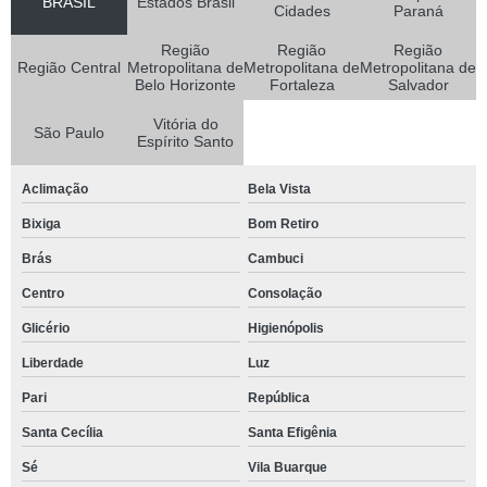
BRASIL
Estados Brasil
Cidades
Paraná
Região
Região
Região
Região Central
Metropolitana de
Metropolitana de
Metropolitana de
Belo Horizonte
Fortaleza
Salvador
Vitória do
São Paulo
Espírito Santo
Aclimação
Bela Vista
Bixiga
Bom Retiro
Brás
Cambuci
Centro
Consolação
Glicério
Higienópolis
Liberdade
Luz
Pari
República
Santa Cecília
Santa Efigênia
Sé
Vila Buarque