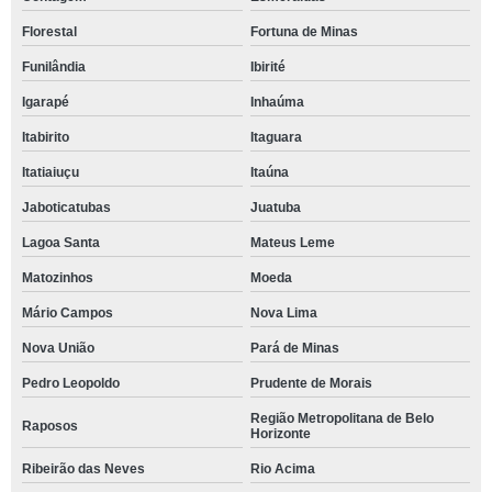
Florestal
Fortuna de Minas
Funilândia
Ibirité
Igarapé
Inhaúma
Itabirito
Itaguara
Itatiaiuçu
Itaúna
Jaboticatubas
Juatuba
Lagoa Santa
Mateus Leme
Matozinhos
Moeda
Mário Campos
Nova Lima
Nova União
Pará de Minas
Pedro Leopoldo
Prudente de Morais
Região Metropolitana de Belo
Raposos
Horizonte
Ribeirão das Neves
Rio Acima