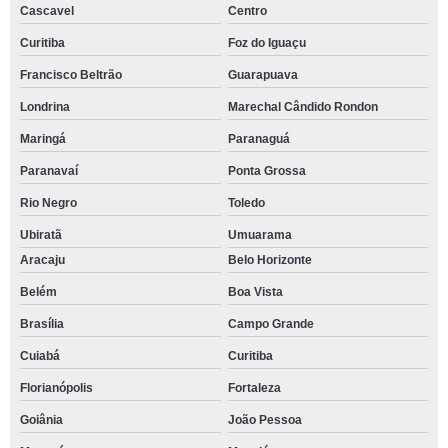
Cascavel
Centro
Curitiba
Foz do Iguaçu
Francisco Beltrão
Guarapuava
Londrina
Marechal Cândido Rondon
Maringá
Paranaguá
Paranavaí
Ponta Grossa
Rio Negro
Toledo
Ubiratã
Umuarama
Aracaju
Belo Horizonte
Belém
Boa Vista
Brasília
Campo Grande
Cuiabá
Curitiba
Florianópolis
Fortaleza
Goiânia
João Pessoa