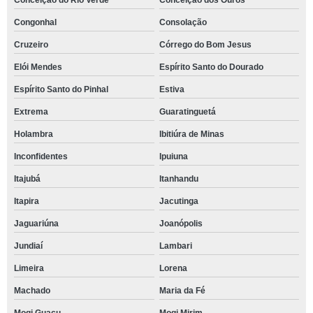
Conceição do Rio Verde
Conceição dos Ouros
Congonhal
Consolação
Cruzeiro
Córrego do Bom Jesus
Elói Mendes
Espírito Santo do Dourado
Espírito Santo do Pinhal
Estiva
Extrema
Guaratinguetá
Holambra
Ibitiúra de Minas
Inconfidentes
Ipuiuna
Itajubá
Itanhandu
Itapira
Jacutinga
Jaguariúna
Joanópolis
Jundiaí
Lambari
Limeira
Lorena
Machado
Maria da Fé