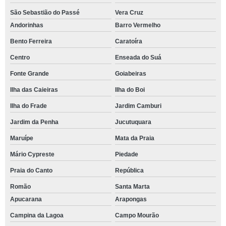
São Sebastião do Passé
Vera Cruz
Andorinhas
Barro Vermelho
Bento Ferreira
Caratoíra
Centro
Enseada do Suá
Fonte Grande
Goiabeiras
Ilha das Caieiras
Ilha do Boi
Ilha do Frade
Jardim Camburi
Jardim da Penha
Jucutuquara
Maruípe
Mata da Praia
Mário Cypreste
Piedade
Praia do Canto
República
Romão
Santa Marta
Apucarana
Arapongas
Campina da Lagoa
Campo Mourão