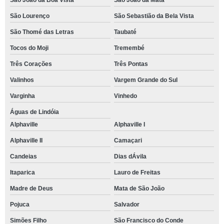
São João da Boa Vista
São João da Mata
São Lourenço
São Sebastião da Bela Vista
São Thomé das Letras
Taubaté
Tocos do Moji
Tremembé
Três Corações
Três Pontas
Valinhos
Vargem Grande do Sul
Varginha
Vinhedo
Águas de Lindóia
Alphaville
Alphaville I
Alphaville II
Camaçari
Candeias
Dias dÁvila
Itaparica
Lauro de Freitas
Madre de Deus
Mata de São João
Pojuca
Salvador
Simões Filho
São Francisco do Conde