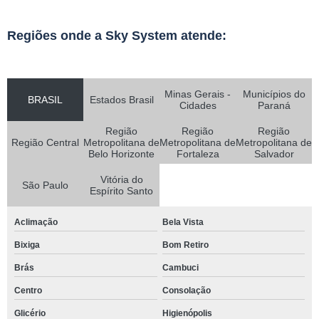
Regiões onde a Sky System atende:
Minas Gerais -
Municípios do
BRASIL
Estados Brasil
Cidades
Paraná
Região
Região
Região
Região Central
Metropolitana de
Metropolitana de
Metropolitana de
Belo Horizonte
Fortaleza
Salvador
Vitória do
São Paulo
Espírito Santo
Aclimação
Bela Vista
Bixiga
Bom Retiro
Brás
Cambuci
Centro
Consolação
Glicério
Higienópolis