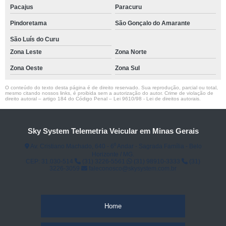
Pacajus
Paracuru
Pindoretama
São Gonçalo do Amarante
São Luís do Curu
Zona Leste
Zona Norte
Zona Oeste
Zona Sul
O conteúdo do texto desta página é de direito reservado. Sua reprodução, parcial ou total,
mesmo citando nossos links, é proibida sem a autorização do autor. Crime de violação de
direito autoral – artigo 184 do Código Penal –
Lei 9610/98 - Lei de direitos autorais
.
Sky System Telemetria Veicular em Minas Gerais
Av. Cristiano Machado, 640 - 6⁰ Andar - Sagrada Família - Belo
Horizonte / MG.
CEP: 31.030-514
(31) 3226-5561
(31) 98910-3333
(31)
3226-3059
faleconosco@skysystem.com.br
Home