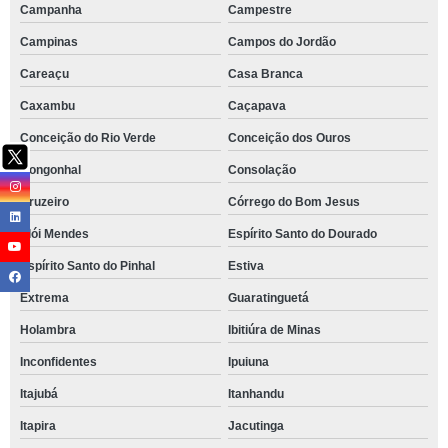
Campanha
Campestre
Campinas
Campos do Jordão
Careaçu
Casa Branca
Caxambu
Caçapava
Conceição do Rio Verde
Conceição dos Ouros
Congonhal
Consolação
Cruzeiro
Córrego do Bom Jesus
Elói Mendes
Espírito Santo do Dourado
Espírito Santo do Pinhal
Estiva
Extrema
Guaratinguetá
Holambra
Ibitiúra de Minas
Inconfidentes
Ipuiuna
Itajubá
Itanhandu
Itapira
Jacutinga