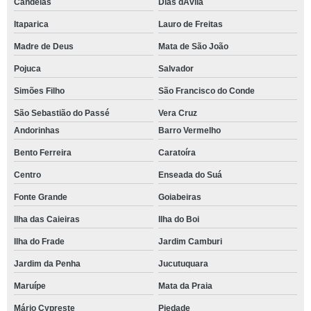
Candeias
Dias dÁvila
Itaparica
Lauro de Freitas
Madre de Deus
Mata de São João
Pojuca
Salvador
Simões Filho
São Francisco do Conde
São Sebastião do Passé
Vera Cruz
Andorinhas
Barro Vermelho
Bento Ferreira
Caratoíra
Centro
Enseada do Suá
Fonte Grande
Goiabeiras
Ilha das Caieiras
Ilha do Boi
Ilha do Frade
Jardim Camburi
Jardim da Penha
Jucutuquara
Maruípe
Mata da Praia
Mário Cypreste
Piedade