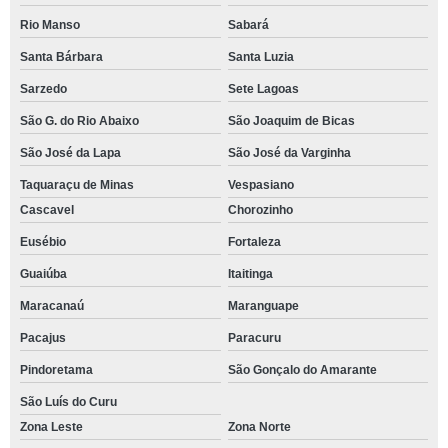
Rio Manso
Sabará
Santa Bárbara
Santa Luzia
Sarzedo
Sete Lagoas
São G. do Rio Abaixo
São Joaquim de Bicas
São José da Lapa
São José da Varginha
Taquaraçu de Minas
Vespasiano
Cascavel
Chorozinho
Eusébio
Fortaleza
Guaiúba
Itaitinga
Maracanaú
Maranguape
Pacajus
Paracuru
Pindoretama
São Gonçalo do Amarante
São Luís do Curu
Zona Leste
Zona Norte