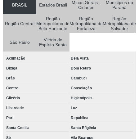
Minas Gerais -
Municípios do
BRASIL
Estados Brasil
Cidades
Paraná
Região
Região
Região
Região Central
Metropolitana de
Metropolitana de
Metropolitana de
Belo Horizonte
Fortaleza
Salvador
Vitória do
São Paulo
Espírito Santo
Aclimação
Bela Vista
Bixiga
Bom Retiro
Brás
Cambuci
Centro
Consolação
Glicério
Higienópolis
Liberdade
Luz
Pari
República
Santa Cecília
Santa Efigênia
Sé
Vila Buarque