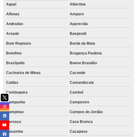
Aguaí
Albertina
Alfenas
Amparo
Andradas
Aparecida
Areado
Baependi
Bom Repouso
Borda da Mata
Botelhos
Bragança Paulista
Brazópolis
Bueno Brandão
Cachoeira de Minas
Caconde
Caldas
Camanducaia
Cambuquira
Cambuí
Campanha
Campestre
Campinas
Campos do Jordão
Careaçu
Casa Branca
Caxambu
Caçapava