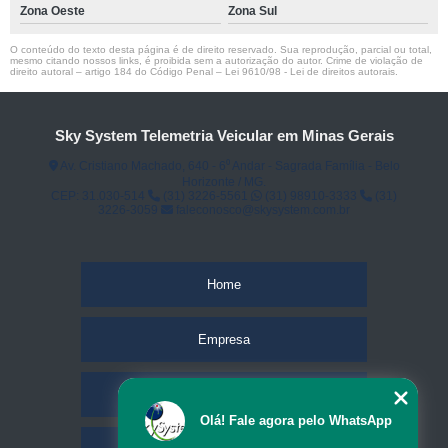
Zona Oeste
Zona Sul
O conteúdo do texto desta página é de direito reservado. Sua reprodução, parcial ou total,
mesmo citando nossos links, é proibida sem a autorização do autor. Crime de violação de
direito autoral – artigo 184 do Código Penal –
Lei 9610/98 - Lei de direitos autorais
.
Sky System Telemetria Veicular em Minas Gerais
Av. Cristiano Machado, 640 - 6⁰ Andar - Sagrada Família - Belo
Horizonte / MG.
CEP: 31.030-514
(31) 3226-5561
(31) 98910-3333
(31)
3226-3059
faleconosco@skysystem.com.br
Home
Empresa
Missão
Olá! Fale agora pelo WhatsApp