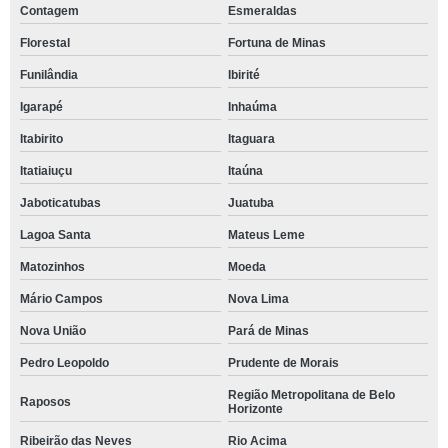
Contagem
Esmeraldas
Florestal
Fortuna de Minas
Funilândia
Ibirité
Igarapé
Inhaúma
Itabirito
Itaguara
Itatiaiuçu
Itaúna
Jaboticatubas
Juatuba
Lagoa Santa
Mateus Leme
Matozinhos
Moeda
Mário Campos
Nova Lima
Nova União
Pará de Minas
Pedro Leopoldo
Prudente de Morais
Região Metropolitana de Belo
Raposos
Horizonte
Ribeirão das Neves
Rio Acima