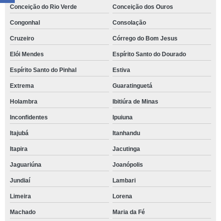
Conceição do Rio Verde
Conceição dos Ouros
Congonhal
Consolação
Cruzeiro
Córrego do Bom Jesus
Elói Mendes
Espírito Santo do Dourado
Espírito Santo do Pinhal
Estiva
Extrema
Guaratinguetá
Holambra
Ibitiúra de Minas
Inconfidentes
Ipuiuna
Itajubá
Itanhandu
Itapira
Jacutinga
Jaguariúna
Joanópolis
Jundiaí
Lambari
Limeira
Lorena
Machado
Maria da Fé