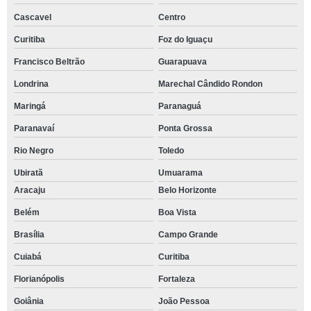
Cascavel
Centro
Curitiba
Foz do Iguaçu
Francisco Beltrão
Guarapuava
Londrina
Marechal Cândido Rondon
Maringá
Paranaguá
Paranavaí
Ponta Grossa
Rio Negro
Toledo
Ubiratã
Umuarama
Aracaju
Belo Horizonte
Belém
Boa Vista
Brasília
Campo Grande
Cuiabá
Curitiba
Florianópolis
Fortaleza
Goiânia
João Pessoa