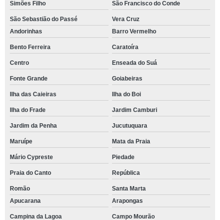
Simões Filho
São Francisco do Conde
São Sebastião do Passé
Vera Cruz
Andorinhas
Barro Vermelho
Bento Ferreira
Caratoíra
Centro
Enseada do Suá
Fonte Grande
Goiabeiras
Ilha das Caieiras
Ilha do Boi
Ilha do Frade
Jardim Camburi
Jardim da Penha
Jucutuquara
Maruípe
Mata da Praia
Mário Cypreste
Piedade
Praia do Canto
República
Romão
Santa Marta
Apucarana
Arapongas
Campina da Lagoa
Campo Mourão