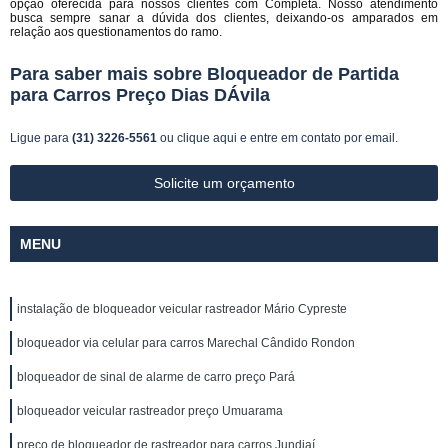
opção oferecida para nossos clientes com Completa. Nosso atendimento
busca sempre sanar a dúvida dos clientes, deixando-os amparados em
relação aos questionamentos do ramo.
Para saber mais sobre Bloqueador de Partida
para Carros Preço Dias DÁvila
Ligue para
(31) 3226-5561
ou
clique aqui
e entre em contato por email.
Solicite um orçamento
MENU
instalação de bloqueador veicular rastreador Mário Cypreste
bloqueador via celular para carros Marechal Cândido Rondon
bloqueador de sinal de alarme de carro preço Pará
bloqueador veicular rastreador preço Umuarama
preço de bloqueador de rastreador para carros Jundiaí