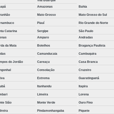
Vila Buarque
Rastreador de Caminhão Minas Ge
apá
Amazonas
Bahia
ranhão
Mato Grosso
Mato Grosso do Sul
Rastreador para Caminhão
Ra
rnambuco
Piauí
Rio Grande do Norte
Rastreador Satelital para Caminhões
ta Catarina
Sergipe
São Paulo
Rastreamento de Caminhão Via Satélite
fenas
Amparo
Andradas
Empresa de Rastreador Veicular
Emp
rda da Mata
Botelhos
Bragança Paulista
Rastreador de Automóveis
Rastreador d
ldas
Camanducaia
Cambuquira
Rastreador de Carro Minas Ger
mpos do Jordão
Careaçu
Casa Branca
Rastreador para Carros
ngonhal
Consolação
Cruzeiro
Rastreador Veicular para Carros de 
iva
Extrema
Guaratinguetá
Rastreador Veicular Particular
Gps Ras
jubá
Itanhandu
Itapira
Rastreador do Carro
Rastread
mbari
Limeira
Lorena
Rastreador Gps para Carro
Rastr
nte Sião
Monte Verde
Ouro Fino
Rastreador para Carros com Escut
dreira
Pindamonhangaba
Piquete