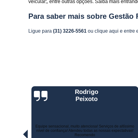
veicular;, entre outras opções. Saiba mais entran
Telemetria
veiculare
Para saber mais sobre Gestão F
Ligue para
(31) 3226-5561
ou
clique aqui
e entre 
Jorge Eduardo
Rizzotti
Quando comprei fui muito bem atendido na hora da venda e
ltíssimo
pelo suporte! Não demoraram para marcar a instalação e o
ativas!
técnico tomou todo cuidado com meu carro. Estou trocando de
veículo e vou instalar no outro! Recomendo!