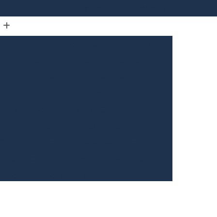
(31) 3226-5561
(31) 98910-3333
omóvel
Bloqueador de Carros Via Satelite
Bloqueador de Rastreador para Carros
arro
Bloqueador de Sinal para Carros
Bloqueador Veicular Rastreador
arros
Bloqueadores para Carro
trole da Jornada de Motorista de Caminhão
Controle de Jornada de Motorista Externo
rista
Controle de Jornada do Motorista
o Motorista Belo Horizonte
Gerais
Controle de Jornada dos Motoristas
ntrole de Jornada Motorista de Caminhão