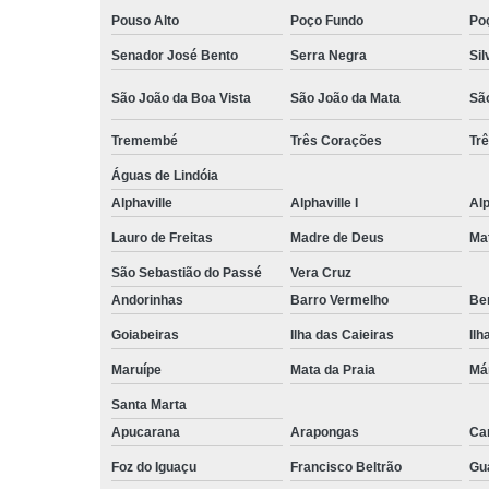
Pouso Alto
Poço Fundo
Po
Senador José Bento
Serra Negra
Sil
São João da Boa Vista
São João da Mata
Sã
Tremembé
Três Corações
Tr
Águas de Lindóia
Alphaville
Alphaville I
Alp
Lauro de Freitas
Madre de Deus
Ma
São Sebastião do Passé
Vera Cruz
Andorinhas
Barro Vermelho
Ben
Goiabeiras
Ilha das Caieiras
Ilh
Maruípe
Mata da Praia
Má
Santa Marta
Apucarana
Arapongas
Ca
Foz do Iguaçu
Francisco Beltrão
Gu