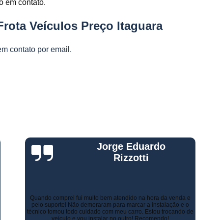
do em contato.
Gestão Frota de Veículos
Gest
s
s
Gestão Veicular de Frotas
Câmera 
rota Veículos Preço Itaguara
Empresa de Monitoramento de Fr
em contato por email.
Monitoramento de Caminhões po
Monitoramento de Frota Belo Horizont
Monitoramento de Frota Telemetr
Monitoramento de Horímetro
Mo
Rastreamento e Monitoramento d
Monitoramento de Veículos
Mon
Gustavo Leone
Monitoramento Gps Veicu
Monitoramento Veicular Belo Horizont
Monitoramento Veicular em Tempo Re
Há alguns anos a empresa de minha esposa necessitava de
controlar as entregas tanto urbanas como no Estado de Minas
Monitoramento Veicular por Câmeras
Gerais. Contratamos os serviços de rastreamento e logística.
Inicialmente já economizamos com os custos com seguros.
Monitoramento Veicular Via Satéli
Atualmente, contamos com diversos recursos que tornam as