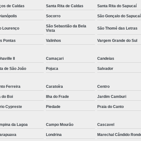
ços de Caldas
Santa Rita de Caldas
Santa Rita do Sapucaí
Rastreador por Satelite para Carros
vianópolis
Socorro
São Gonçalo do Sapucaí
Empresa Especializada em Rastreamento 
São Sebastião da Bela
Rastreamento de Carro G
o Lourenço
São Thomé das Letras
Vista
Rastreamento de Carros Belo Horizont
ês Pontas
Valinhos
Vargem Grande do Sul
Rastreamento de Carros e Caminhões Via
haville II
Camaçari
Candeias
Rastreamento de Carros por Satélite
ta de São João
Pojuca
Salvador
Rastreamento para Carros e Camin
Monitoramento e Rastreamento de Frotas 
to Ferreira
Caratoíra
Centro
Rastreamento de Frota Via Sa
a do Boi
Ilha do Frade
Jardim Camburi
Rastreamento de Frotas Belo Horizonte
rio Cypreste
Piedade
Praia do Canto
Rastreamento de Frotas Minas Gera
Rastreamento e Monitoramento d
mpina da Lagoa
Campo Mourão
Cascavel
Rastreamento Veicular Frotas
arapuava
Londrina
Marechal Cândido Rond