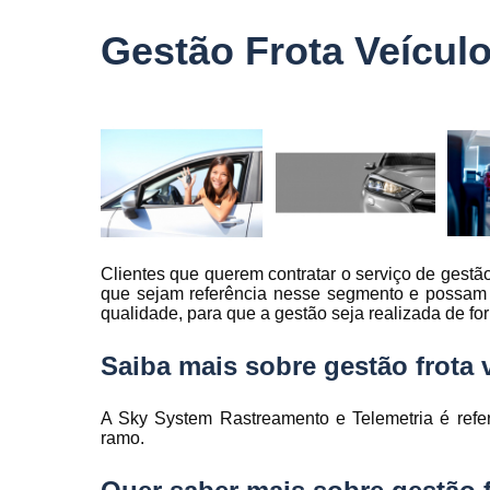
veículo
Gestão Frota Veículo
Monitorame
de frotas
Monitoramen
veiculare
Rastreado
carro
Rastreador
automotivo
Clientes que querem contratar o serviço de gestã
Rastreador
que sejam referência nesse segmento e possam o
de caminhõ
qualidade, para que a gestão seja realizada de for
Rastreador
de carros
Saiba mais sobre gestão frota 
Rastreador
para carro
A Sky System Rastreamento e Telemetria é refe
ramo.
Rastreamen
de carro