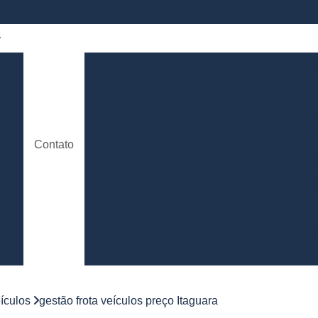
 de
Bloqueador Carro
Bloqueador de Aut
Bloqueador de Partida para Carros
e
Bloqueador de Sinal de Alarme de C
o
Bloqueador Rastreador Carro
Contato
de
Bloqueador Via Celular para C
Rastreador e Bloqueador Carro
Con
de
to
Controle de Jornada de Motorista
Controle de Jornada de Trabalho Moto
nto
Controle de Jornada d
e
Controle de Jornada do Motorista Minas 
ículos
gestão frota veículos preço Itaguara
Controle de Jornada Motorista
Co
e