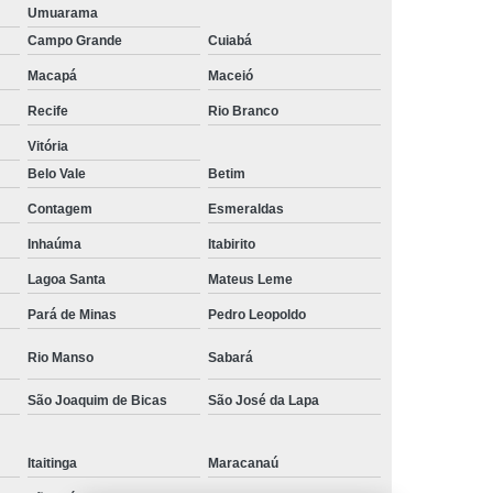
Umuarama
os
Empresa de Rastreamento Veicular
Campo Grande
Cuiabá
to Veicular Belo Horizonte
Macapá
Maceió
nto Veicular Minas Gerais
Recife
Rio Branco
 de Rastreamento Veicular
Vitória
treamento
Rastreamento Automotivo
Belo Vale
Betim
streamento e Monitoramento Veicular
Contagem
Esmeraldas
de Fadiga
Detector de Fadiga do Motorista
Inhaúma
Itabirito
Sensor Anti Fadiga
Sensor de Fadiga
Lagoa Santa
Mateus Leme
Sensor de Fadiga para Caminhões
Pará de Minas
Pedro Leopoldo
 Sono para Motorista
Sensor Fadiga
Rio Manso
Sabará
r
Camera Veicular Gravador
São Joaquim de Bicas
São José da Lapa
dor
Gravador de Imagens Veiculares
Itaitinga
Maracanaú
r Digital Veicular
Gravador Dvr Veicular