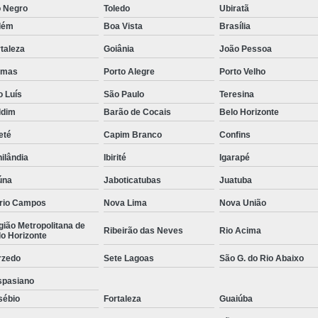
o Negro
Toledo
Ubiratã
Empresa de Rastreamento de Veícul
lém
Boa Vista
Brasília
Empresa de Rastreamen
taleza
Goiânia
João Pessoa
Empresa de Rastreame
lmas
Porto Alegre
Porto Velho
Empresa Especializada
o Luís
São Paulo
Teresina
Empresas de Monitoramento e Ras
ldim
Barão de Cocais
Belo Horizonte
Rastreamento de Veículos
Ra
eté
Capim Branco
Confins
Rastreamento para Carros
Detector 
ilândia
Ibirité
Igarapé
Detector de Fadiga para Motorista
úna
Jaboticatubas
Juatuba
Sensor de Fadiga e Distração
rio Campos
Nova Lima
Nova União
ião Metropolitana de
Sensor de Fadiga Vw
Sensor de
Ribeirão das Neves
Rio Acima
o Horizonte
Camera Gravadora Veicula
rzedo
Sete Lagoas
São G. do Rio Abaixo
Cameras para Veiculos com Grava
spasiano
sébio
Fortaleza
Guaiúba
Gravador de Video Veicular
Gravado