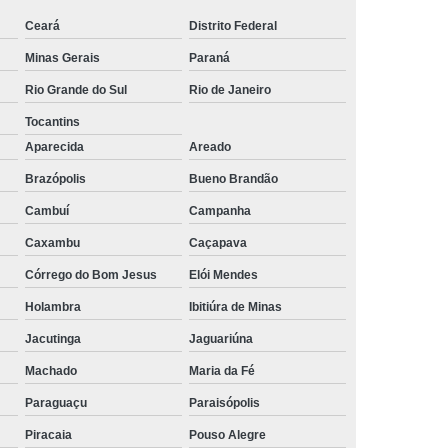
rais
Rastreador Gps para Caminhão
Ceará
Distrito Federal
Minas Gerais
Paraná
streador para Caminhão Via Satélite
Rio Grande do Sul
Rio de Janeiro
Rastreador Via Satélite para Caminhão
Tocantins
Sistema de Rastreamento de Caminhões
Aparecida
Areado
resa Especializada em Rastreador de Carro
Brazópolis
Bueno Brandão
e Carro
Rastreador de Carro Belo Horizonte
Cambuí
Campanha
ais
Rastreador Gps para Carros
Caxambu
Caçapava
Rastreador Veicular para Carro
Córrego do Bom Jesus
Elói Mendes
Empresa
Rastreador Veicular para Frota
Holambra
Ibitiúra de Minas
treador para Carros
Rastreador de Carros
Jacutinga
Jaguariúna
or em Carro
Rastreador Gps Carro
Machado
Maria da Fé
eador no Carro
Rastreador para Carro
Paraguaçu
Paraisópolis
a
Rastreador para Colocar no Carro
Piracaia
Pouso Alegre