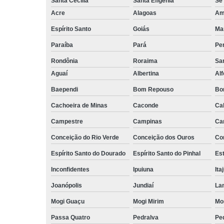
Santa Cecília
Santa Efigênia
Sé
Acre
Alagoas
Am
Espírito Santo
Goiás
Ma
Paraíba
Pará
Pe
Rondônia
Roraima
San
Aguaí
Albertina
Al
Baependi
Bom Repouso
Bo
Cachoeira de Minas
Caconde
Ca
Campestre
Campinas
Ca
Conceição do Rio Verde
Conceição dos Ouros
Co
Espírito Santo do Dourado
Espírito Santo do Pinhal
Est
Inconfidentes
Ipuiuna
Ita
Joanópolis
Jundiaí
La
Mogi Guaçu
Mogi Mirim
Mo
Passa Quatro
Pedralva
Pe