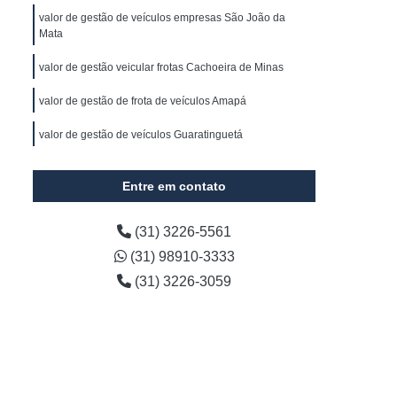
s
Gerenciamento de Frota de Veículos
valor de gestão de veículos empresas São João da
Mata
 Frota e Transportes
valor de gestão veicular frotas Cachoeira de Minas
cializada em Coleta de Resíduos
Gerenciamento de Frota Minas Gerais
valor de gestão de frota de veículos Amapá
resas
Empresa de Gestão de Frota
valor de gestão de veículos Guaratinguetá
Empresa Especializada em Gestão de Frota
Entre em contato
Automotiva
Gestão de Frota Automóvel
e
Gestão de Frota de Caminhões
(31) 3226-5561
esados
Gestão de Frota Logística
(31) 98910-3333
de Frotas Gps
Gestão de Estoque Veículos
(31) 3226-3059
tão de Frota de Veículos Belo Horizonte
Gestão de Frota de Veículos para Empresas
 Empresas
Gestão de Veículos para Empresas