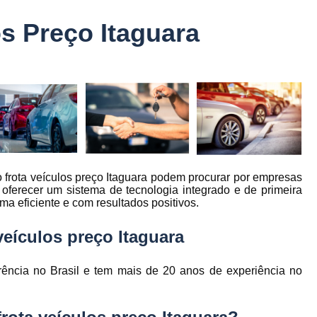
Controle Jornada de Trabalho Motorista
s Preço Itaguara
nto
Controle de Abastecimento de Combust
Controle de Abastecimento de Veícu
tos
s
Controle de Frota
Controle de Frota Be
r
Controle de Frota de Caminhõe
Controle de Manutenção de Frota de
es
s
Sistema de Fadiga
Empresa de Rast
o frota veículos preço Itaguara podem procurar por empresas
es
Empresa de Rastreadores de Veicul
ferecer um sistema de tecnologia integrado e de primeira
es
ma eficiente e com resultados positivos.
Empresa de Rastreamento de Moto
es
Empresa de Rastreamento por Sat
veículos preço Itaguara
es
Empresa Rastreadores
Empresa Rastre
s
rência no Brasil e tem mais de 20 anos de experiência no
Gerenciamento de Frota Belo Horizon
to
Gerenciamento de Frota de Caminh