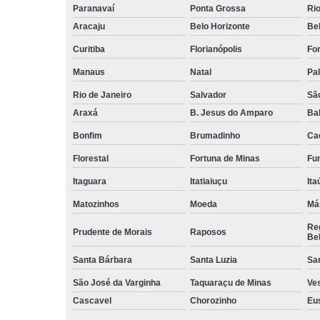
Paranavaí
Ponta Grossa
Ri
Aracaju
Belo Horizonte
Be
Curitiba
Florianópolis
For
Manaus
Natal
Pa
Rio de Janeiro
Salvador
Sã
Araxá
B. Jesus do Amparo
Ba
Bonfim
Brumadinho
Ca
Florestal
Fortuna de Minas
Fun
Itaguara
Itatiaiuçu
Ita
Matozinhos
Moeda
Má
Reg
Prudente de Morais
Raposos
Bel
Santa Bárbara
Santa Luzia
Sa
São José da Varginha
Taquaraçu de Minas
Ve
Cascavel
Chorozinho
Eu