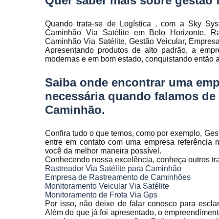
Quer saber mais sobre gestão f
Rastreamen
de frota
Quando trata-se de Logística , com a Sky Sys
Rastreamen
Caminhão Via Satélite em Belo Horizonte, Ra
veicular
Caminhão Via Satélite, Gestão Veicular, Empresa
Apresentando produtos de alto padrão, a empre
Sensores 
modernas e em bom estado, conquistando então a
fadiga
Saiba onde encontrar uma emp
Sistema d
gravação
necessária quando falamos de R
veicular
Caminhão.
Sistema d
rastreament
Confira tudo o que temos, como por exemplo, Gestã
Sistemas pa
entre em contato com uma empresa referência no
controle d
você da melhor maneira possível.
manutenção
Conhecendo nossa excelência, conheça outros tr
frota
Rastreador Via Satélite para Caminhão
Empresa de Rastreamento de Caminhões
Sistemas
Monitoramento Veicular Via Satélite
veiculare
Monitoramento de Frota Via Gps
Por isso, não deixe de falar conosco para escl
Telemetri
Além do que já foi apresentado, o empreendiment