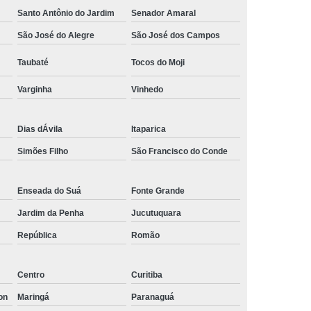
Santo Antônio do Jardim
Senador Amaral
Empresa de Rastreamento de Automóveis
São José do Alegre
São José dos Campos
de Carros
Rastreamento Carros Via Satélite
ps
Rastreamento de Carros
Taubaté
Tocos do Moji
e
Rastreamento de Carros e Caminhões
Varginha
Vinhedo
 Gps
Rastreamento de Carros Minas Gerais
Dias dÁvila
Itaparica
Rastreamento de Carros Via Satélite
Simões Filho
São Francisco do Conde
hões
Gestão de Frotas Rastreamento
de Caminhões
Rastreamento de Frota Veicular
Enseada do Suá
Fonte Grande
télite
Rastreamento de Frotas
Jardim da Penha
Jucutuquara
Rastreamento de Frotas com Tecnologia Gps
República
Romão
is
Rastreamento e Gestão de Frotas
e Frotas
Rastreamento Frota Gps
Centro
Curitiba
Empresa de Rastreamento de Carros
on
Maringá
Paranaguá