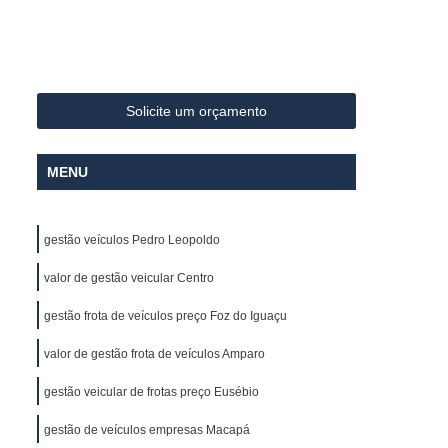
Sistema Avançado de Assistência ao Motorista
ivel
Controle de Abastecimento de Frota
los
Controle de Combustivel de Frota
Solicite um orçamento
lo Horizonte
Controle de Frota Caminhões
s
Controle de Frota Minas Gerais
MENU
 Caminhões
Controle e Gestão de Frotas
reador
Empresa de Rastreador de Veiculo
gestão veículos Pedro Leopoldo
os
Empresa de Rastreamento de Carro
valor de gestão veicular Centro
Empresa de Rastreamento de Veículo
gestão frota de veículos preço Foz do Iguaçu
élite
Empresa Rastreador Veicular
valor de gestão frota de veículos Amparo
amento de Veículos
Gerenciamento de Frota
te
Gerenciamento de Frota Caminhões
gestão veicular de frotas preço Eusébio
ões
Gerenciamento de Frota de Carros
gestão de veículos empresas Macapá