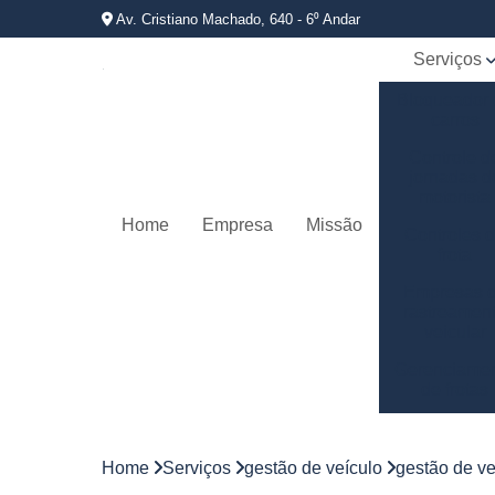
Av. Cristiano Machado, 640 - 6⁰ Andar
Serviços
Bloqueador
carros
Controle d
jornadas d
motorista
Home
Empresa
Missão
Controles 
frota
Empresas 
rastreamen
veicular
Gerenciame
de frotas
Gestão d
frotas
Home
Serviços
gestão de veículo
gestão de ve
Gestão d