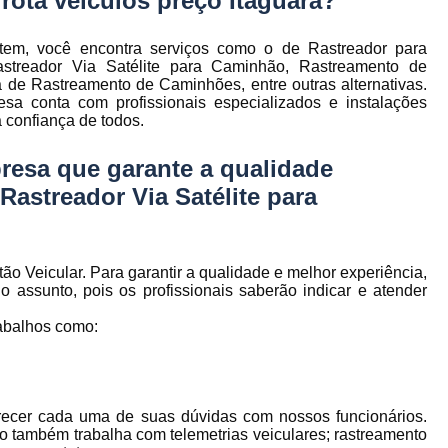
rota veículos preço Itaguara?
to
Gerenciamento de Frota de Empresa
Gerenciamento de
tem, você encontra serviços como o de Rastreador para
to
streador Via Satélite para Caminhão, Rastreamento de
Gerenciamento de Frota Espe
 de Rastreamento de Caminhões, entre outras alternativas.
sa conta com profissionais especializados e instalações
Gerenciamento de Frota Manutenção
de
 confiança de todos.
Gerenciamento de Frota para Emp
resa que garante a qualidade
e
Empresa de Gestão de Frota de Veículos
astreador Via Satélite para
Gestão de Frota
Gestão de Frota 
e
Gestão de Frota Belo Horizont
os
o Veicular. Para garantir a qualidade e melhor experiência,
Gestão de Frota de Veículos P
ra
 assunto, pois os profissionais saberão indicar e atender
e
Gestão de Frota Minas Gerais
Gestão 
 de
abalhos como:
Gestão de Frota de Veículos
Ges
Gestão de Frota de Veículos Minas Gerais
s
arecer cada uma de suas dúvidas com nossos funcionários.
Gestão de Veículos
Gestão de Veículos
a
o também trabalha com telemetrias veiculares; rastreamento