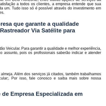
to
Gerenciamento de Frota de Empresa
satisfação a todos os clientes, a empresa entende que sua
da um. Tudo isso só é possível através do investimento em
Gerenciamento de
es.
to
Gerenciamento de Frota Espe
resa que garante a qualidade
Gerenciamento de Frota Manutenção
de
astreador Via Satélite para
Gerenciamento de Frota para Emp
e
Empresa de Gestão de Frota de Veículos
o Veicular. Para garantir a qualidade e melhor experiência,
Gestão de Frota
Gestão de Frota 
 assunto, pois os profissionais saberão indicar e atender
e
Gestão de Frota Belo Horizont
os
Gestão de Frota de Veículos P
ra
e
almeja. Além dos serviços já citados, também trabalhamos
Gestão de Frota Minas Gerais
Gestão 
 de
icular;. Por isso, fale conosco e saiba mais sobre nossa
Gestão de Frota de Veículos
Ges
Gestão de Frota de Veículos Minas Gerais
e de Empresa Especializada em
s
Gestão de Veículos
Gestão de Veículos
a