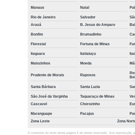
Manaus
Natal
Pa
Rio de Janeiro
Salvador
Sã
Araxá
B. Jesus do Amparo
Ba
Bonfim
Brumadinho
Ca
Florestal
Fortuna de Minas
Fun
Itaguara
Itatiaiuçu
Ita
Matozinhos
Moeda
Má
Reg
Prudente de Morais
Raposos
Bel
Santa Bárbara
Santa Luzia
Sa
São José da Varginha
Taquaraçu de Minas
Ve
Cascavel
Chorozinho
Eu
Maranguape
Pacajus
Pa
Zona Leste
Zona Nort
O conteúdo do texto desta página é de direito reservado. Sua reprodução, pa