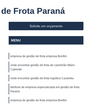
Sistema Avançado de Assistência ao Motorista
 de Frota Paraná
ivel
Controle de Abastecimento de Frota
los
Controle de Combustivel de Frota
Solicite um orçamento
lo Horizonte
Controle de Frota Caminhões
s
Controle de Frota Minas Gerais
MENU
 Caminhões
Controle e Gestão de Frotas
reador
Empresa de Rastreador de Veiculo
empresa de gestão de frota empresa Bonfim
os
Empresa de Rastreamento de Carro
onde encontrar gestão de frota de caminhão Mário
Empresa de Rastreamento de Veículo
Cypreste
élite
Empresa Rastreador Veicular
onde encontrar gestão de frota logística Caxambu
amento de Veículos
Gerenciamento de Frota
telefone de empresa especializada em gestão de frota
te
Gerenciamento de Frota Caminhões
Paraná
ões
Gerenciamento de Frota de Carros
empresa de gestão de frota empresa Bonfim