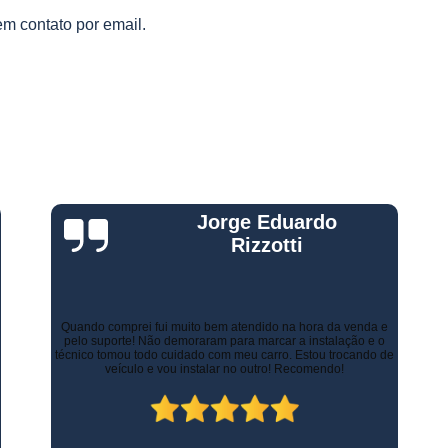
Gestão Frota de Veículos
Gest
s
em contato por email.
s
Gestão Veicular de Frotas
Câmera 
Empresa de Monitoramento de Fr
Monitoramento de Caminhões po
Monitoramento de Frota Belo Horizont
Monitoramento de Frota Telemetr
Monitoramento de Horímetro
Mo
Gustavo Leone
Rastreamento e Monitoramento d
Monitoramento de Veículos
Mon
Monitoramento Gps Veicu
Há alguns anos a empresa de minha esposa necessitava de
controlar as entregas tanto urbanas como no Estado de Minas
Gerais. Contratamos os serviços de rastreamento e logística.
Monitoramento Veicular Belo Horizont
Inicialmente já economizamos com os custos com seguros.
Atualmente, contamos com diversos recursos que tornam as
Monitoramento Veicular em Tempo Re
entregas mais rápidas, ágeis e seguras.
Monitoramento Veicular por Câmeras
Monitoramento Veicular Via Satéli