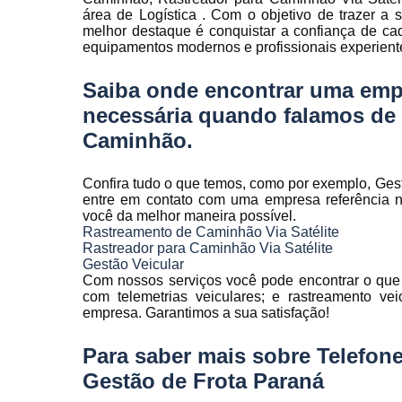
Rastreamen
área de Logística . Com o objetivo de trazer a 
de frota
melhor destaque é conquistar a confiança de ca
equipamentos modernos e profissionais experient
Rastreamen
veicular
Saiba onde encontrar uma emp
Sensores 
necessária quando falamos de R
fadiga
Caminhão.
Sistema d
gravação
veicular
Confira tudo o que temos, como por exemplo, Gestã
entre em contato com uma empresa referência no
Sistema d
você da melhor maneira possível.
rastreament
Rastreamento de Caminhão Via Satélite
Rastreador para Caminhão Via Satélite
Sistemas pa
Gestão Veicular
controle d
Com nossos serviços você pode encontrar o que 
manutenção
com telemetrias veiculares; e rastreamento ve
frota
empresa. Garantimos a sua satisfação!
Sistemas
Para saber mais sobre Telefon
veiculare
Gestão de Frota Paraná
Telemetri