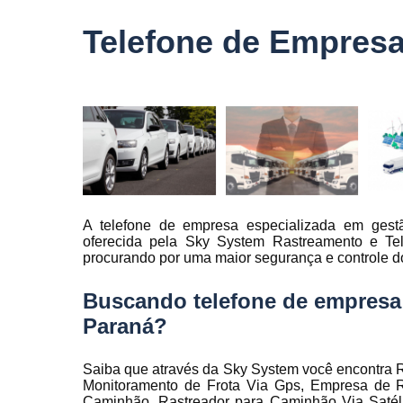
veículo
Telefone de Empresa
Monitorame
de frotas
Monitoramen
veiculare
Rastreado
carro
Rastreador
automotivo
A telefone de empresa especializada em gestã
Rastreador
oferecida pela Sky System Rastreamento e Tel
de caminhõ
procurando por uma maior segurança e controle d
Rastreador
de carros
Buscando telefone de empresa 
Rastreador
Paraná?
para carro
Rastreamen
Saiba que através da Sky System você encontra R
de carro
Monitoramento de Frota Via Gps, Empresa de R
Caminhão, Rastreador para Caminhão Via Satéli