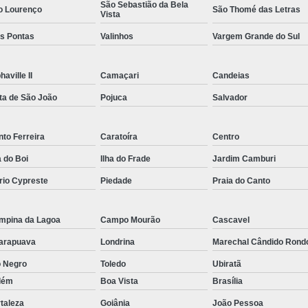
São Sebastião da Bela
o Lourenço
São Thomé das Letras
Rastreador por Satelite para Carros
Vista
ês Pontas
Valinhos
Vargem Grande do Sul
Empresa Especializada em Rastreamento 
Rastreamento de Carro G
haville II
Camaçari
Candeias
Rastreamento de Carros Belo Horizont
ta de São João
Pojuca
Salvador
Rastreamento de Carros e Caminhões Via
Rastreamento de Carros por Satélite
to Ferreira
Caratoíra
Centro
Rastreamento para Carros e Camin
a do Boi
Ilha do Frade
Jardim Camburi
Monitoramento e Rastreamento de Frotas 
rio Cypreste
Piedade
Praia do Canto
Rastreamento de Frota Via Sa
mpina da Lagoa
Campo Mourão
Cascavel
Rastreamento de Frotas Belo Horizonte
arapuava
Londrina
Marechal Cândido Rond
Rastreamento de Frotas Minas Gera
o Negro
Toledo
Ubiratã
Rastreamento e Monitoramento d
lém
Boa Vista
Brasília
Rastreamento Veicular Frotas
taleza
Goiânia
João Pessoa