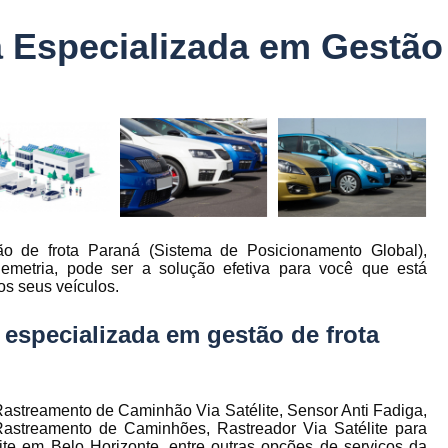
Controle Jornada de Trabalho Motorista
 Especializada em Gestão
nto
Controle de Abastecimento de Combust
Controle de Abastecimento de Veícu
tos
s
Controle de Frota
Controle de Frota Be
r
Controle de Frota de Caminhõe
Controle de Manutenção de Frota de
es
s
Sistema de Fadiga
Empresa de Rast
o de frota Paraná (Sistema de Posicionamento Global),
es
Empresa de Rastreadores de Veicul
emetria, pode ser a solução efetiva para você que está
es
os seus veículos.
Empresa de Rastreamento de Moto
es
Empresa de Rastreamento por Sat
especializada em gestão de frota
es
Empresa Rastreadores
Empresa Rastre
s
Gerenciamento de Frota Belo Horizon
to
astreamento de Caminhão Via Satélite, Sensor Anti Fadiga,
Gerenciamento de Frota de Caminh
astreamento de Caminhões, Rastreador Via Satélite para
te em Belo Horizonte, entre outras opções de serviços da