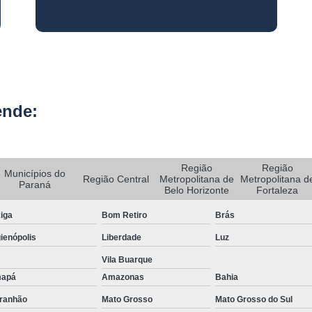
Rastreador de Carro e Moto
Rastreador de Veiculos Portatil
Rastreador Movel para Carro
Rastreador para Colocar em Car
ende:
Rastreador Portátil para Veículos
Bloqueador e Rastreador Automotiv
Gps Veicular Rastreado
Região
Região
Municípios do
Região Central
Metropolitana de
Metropolitana d
Paraná
Rastreador Automotivo Belo Horizont
Belo Horizonte
Fortaleza
Rastreador e Bloqueador Automotivo
iga
Bom Retiro
Brás
Rastreador e Bloqueador Veicula
ienópolis
Liberdade
Luz
Rastreador Gps Automotivo
Vila Buarque
apá
Amazonas
Bahia
Empresa de Rastreamento de Caminhõe
ranhão
Mato Grosso
Mato Grosso do Sul
Rastreador de Caminhão
Ras