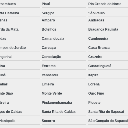
rnambuco
Piauí
Rio Grande do Norte
Rastreador de Caminhão Minas Ge
ta Catarina
Sergipe
São Paulo
Rastreador para Caminhão
Ra
fenas
Amparo
Andradas
Rastreador Satelital para Caminhões
rda da Mata
Botelhos
Bragança Paulista
Rastreamento de Caminhão Via Satélite
ldas
Camanducaia
Cambuquira
Empresa de Rastreador Veicular
Emp
mpos do Jordão
Careaçu
Casa Branca
Rastreador de Automóveis
Rastreador d
ngonhal
Consolação
Cruzeiro
Rastreador de Carro Minas Ger
iva
Extrema
Guaratinguetá
jubá
Itanhandu
Itapira
Rastreador para Carros
mbari
Limeira
Lorena
Rastreador Veicular para Carros de 
nte Sião
Monte Verde
Ouro Fino
Rastreador Veicular Particular
Gps Ras
dreira
Pindamonhangaba
Piquete
Rastreador do Carro
Rastread
ços de Caldas
Santa Rita de Caldas
Santa Rita do Sapucaí
Rastreador Gps para Carro
Rastr
vianópolis
Socorro
São Gonçalo do Sapucaí
Rastreador para Carros com Escut