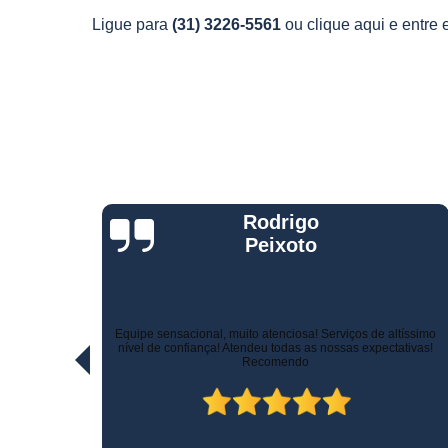
Telemetria
Ligue para
(31) 3226-5561
ou
clique aqui
e entre 
veiculare
Jorge Eduardo
Rizzotti
Quando comprei fui muito bem atendido na hora da venda e
ltíssimo
pelo suporte! Não demoraram para marcar a instalação e o
ativas!
técnico tomou todo cuidado com meu carro. Estou trocando de
veículo e vou instalar no outro! Recomendo!