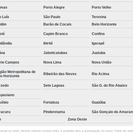
Empresa de Rastreamento de Veícul
lmas
Porto Alegre
Porto Velho
Empresa de Rastreamen
o Luís
São Paulo
Teresina
Empresa de Rastreame
ldim
Barão de Cocais
Belo Horizonte
eté
Capim Branco
Confins
Empresa Especializada
ilândia
Ibirité
Igarapé
Empresas de Monitoramento e Ras
úna
Jaboticatubas
Juatuba
Rastreamento de Veículos
Ra
rio Campos
Nova Lima
Nova União
Rastreamento para Carros
Detector 
ião Metropolitana de
Ribeirão das Neves
Rio Acima
Detector de Fadiga para Motorista
o Horizonte
Sensor de Fadiga e Distração
rzedo
Sete Lagoas
São G. do Rio Abaixo
Sensor de Fadiga Vw
Sensor de
spasiano
sébio
Fortaleza
Guaiúba
Camera Gravadora Veicula
racuru
Pindoretama
São Gonçalo do Amaran
Cameras para Veiculos com Grava
e
Zona Oeste
Gravador de Video Veicular
Gravado
rcial ou total, mesmo citando nossos links, é proibida sem a autorização do autor. Crime de viol