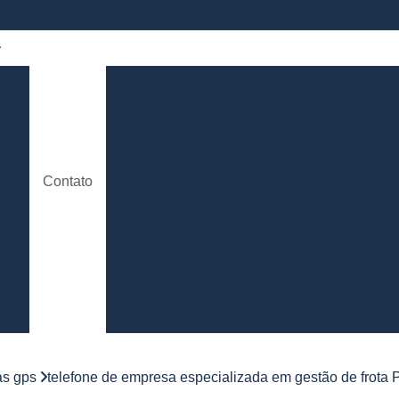
 de
Bloqueador Carro
Bloqueador de Aut
Bloqueador de Partida para Carros
e
Bloqueador de Sinal de Alarme de C
o
Bloqueador Rastreador Carro
Contato
de
Bloqueador Via Celular para C
Rastreador e Bloqueador Carro
Con
de
to
Controle de Jornada de Motorista
Controle de Jornada de Trabalho Moto
nto
Controle de Jornada d
e
Controle de Jornada do Motorista Minas 
as gps
telefone de empresa especializada em gestão de frota 
Controle de Jornada Motorista
Co
e