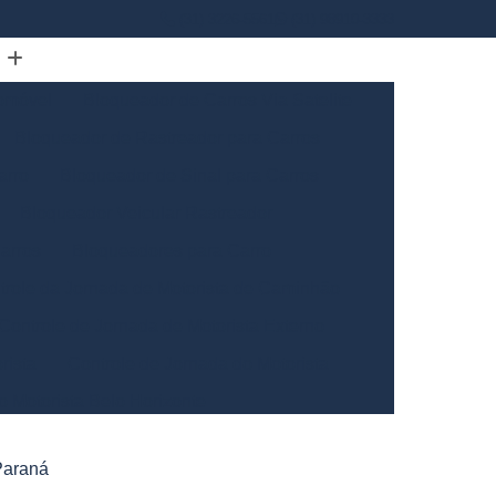
(31) 3226-5561
(31) 98910-3333
omóvel
Bloqueador de Carros Via Satelite
Bloqueador de Rastreador para Carros
arro
Bloqueador de Sinal para Carros
Bloqueador Veicular Rastreador
arros
Bloqueadores para Carro
trole da Jornada de Motorista de Caminhão
Controle de Jornada de Motorista Externo
rista
Controle de Jornada do Motorista
o Motorista Belo Horizonte
Gerais
Controle de Jornada dos Motoristas
Paraná
ntrole de Jornada Motorista de Caminhão