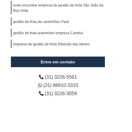
s
Gerenciamento de Frota de Veículos
onde encontrar empresa de gestão de frota São João da
Boa Vista
 Frota e Transportes
gestão de frota de caminhões Pará
cializada em Coleta de Resíduos
Gerenciamento de Frota Minas Gerais
gestão de frota automóvel empresa Cambuí
resas
Empresa de Gestão de Frota
empresa de gestão de frota Ribeirão das Neves
Empresa Especializada em Gestão de Frota
onde encontrar gestão de frotas gps Jaboticatubas
Entre em contato
Automotiva
Gestão de Frota Automóvel
e
Gestão de Frota de Caminhões
(31) 3226-5561
esados
Gestão de Frota Logística
(31) 98910-3333
de Frotas Gps
Gestão de Estoque Veículos
(31) 3226-3059
tão de Frota de Veículos Belo Horizonte
Gestão de Frota de Veículos para Empresas
 Empresas
Gestão de Veículos para Empresas