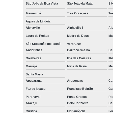
São João da Boa Vista
São João da Mata
Sã
Tremembé
Três Corações
Tr
Águas de Lindóia
Alphaville
Alphaville I
Alp
Lauro de Freitas
Madre de Deus
Ma
São Sebastião do Passé
Vera Cruz
Andorinhas
Barro Vermelho
Ben
Goiabeiras
Ilha das Caieiras
Ilh
Maruípe
Mata da Praia
Má
Santa Marta
Apucarana
Arapongas
Ca
Foz do Iguaçu
Francisco Beltrão
Gu
Paranavaí
Ponta Grossa
Ri
Aracaju
Belo Horizonte
Be
Curitiba
Florianópolis
For