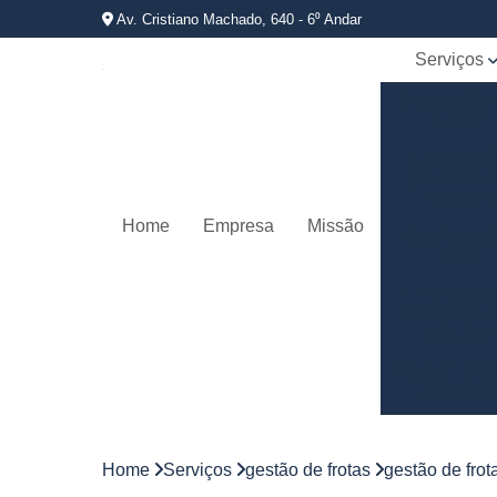
Av. Cristiano Machado, 640 - 6⁰ Andar
Serviços
Bloqueador
carros
Controle d
jornadas d
motorista
Home
Empresa
Missão
Controles 
frota
Empresas 
rastreamen
veicular
Gerenciame
de frotas
Gestão d
frotas
Home
Serviços
gestão de frotas
gestão de frot
Gestão d