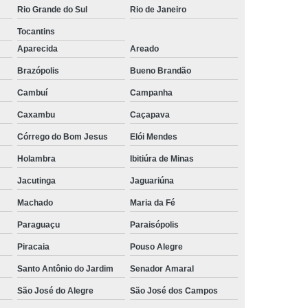
Rio Grande do Sul
Rio de Janeiro
rais
Rastreador Gps para Caminhão
Tocantins
streador para Caminhão Via Satélite
Aparecida
Areado
Rastreador Via Satélite para Caminhão
Brazópolis
Bueno Brandão
Sistema de Rastreamento de Caminhões
Cambuí
Campanha
resa Especializada em Rastreador de Carro
Caxambu
Caçapava
e Carro
Rastreador de Carro Belo Horizonte
Córrego do Bom Jesus
Elói Mendes
ais
Rastreador Gps para Carros
Holambra
Ibitiúra de Minas
Jacutinga
Jaguariúna
Rastreador Veicular para Carro
Machado
Maria da Fé
Empresa
Rastreador Veicular para Frota
Paraguaçu
Paraisópolis
treador para Carros
Rastreador de Carros
Piracaia
Pouso Alegre
or em Carro
Rastreador Gps Carro
Santo Antônio do Jardim
Senador Amaral
eador no Carro
Rastreador para Carro
São José do Alegre
São José dos Campos
a
Rastreador para Colocar no Carro