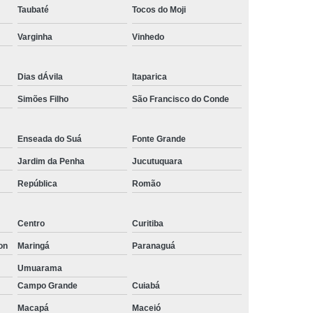
Taubaté
Tocos do Moji
Empresa de Rastreamento de Automóveis
Varginha
Vinhedo
de Carros
Rastreamento Carros Via Satélite
ps
Rastreamento de Carros
Dias dÁvila
Itaparica
e
Rastreamento de Carros e Caminhões
Simões Filho
São Francisco do Conde
 Gps
Rastreamento de Carros Minas Gerais
Rastreamento de Carros Via Satélite
Enseada do Suá
Fonte Grande
hões
Gestão de Frotas Rastreamento
Jardim da Penha
Jucutuquara
de Caminhões
Rastreamento de Frota Veicular
República
Romão
télite
Rastreamento de Frotas
Centro
Curitiba
Rastreamento de Frotas com Tecnologia Gps
on
Maringá
Paranaguá
is
Rastreamento e Gestão de Frotas
Umuarama
e Frotas
Rastreamento Frota Gps
Campo Grande
Cuiabá
Empresa de Rastreamento de Carros
Macapá
Maceió