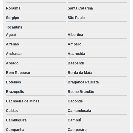
Roraima
Santa Catarina
Sergipe
São Paulo
Tocantins
Aguaí
Albertina
Alfenas
Amparo
Andradas
Aparecida
Areado
Baependi
Bom Repouso
Borda da Mata
Botelhos
Bragança Paulista
Brazópolis
Bueno Brandão
Cachoeira de Minas
Caconde
Caldas
Camanducaia
Cambuquira
Cambuí
Campanha
Campestre