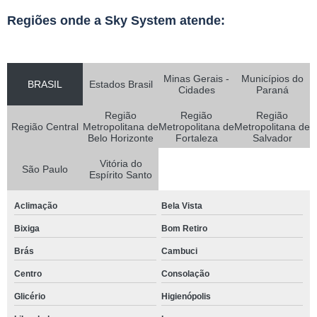
Regiões onde a Sky System atende:
Minas Gerais -
Municípios do
BRASIL
Estados Brasil
Cidades
Paraná
Região
Região
Região
Região Central
Metropolitana de
Metropolitana de
Metropolitana de
Belo Horizonte
Fortaleza
Salvador
Vitória do
São Paulo
Espírito Santo
Aclimação
Bela Vista
Bixiga
Bom Retiro
Brás
Cambuci
Centro
Consolação
Glicério
Higienópolis