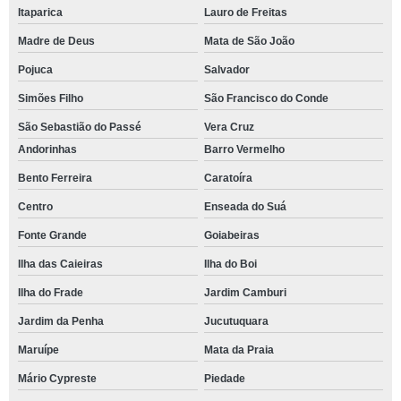
Itaparica
Lauro de Freitas
Madre de Deus
Mata de São João
Pojuca
Salvador
Simões Filho
São Francisco do Conde
São Sebastião do Passé
Vera Cruz
Andorinhas
Barro Vermelho
Bento Ferreira
Caratoíra
Centro
Enseada do Suá
Fonte Grande
Goiabeiras
Ilha das Caieiras
Ilha do Boi
Ilha do Frade
Jardim Camburi
Jardim da Penha
Jucutuquara
Maruípe
Mata da Praia
Mário Cypreste
Piedade