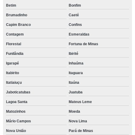
Betim
Bonfim
Brumadinho
Caeté
Capim Branco
Confins
Contagem
Esmeraldas
Florestal
Fortuna de Minas
Funilândia
Ibirité
Igarapé
Inhaúma
Itabirito
Itaguara
Itatiaiuçu
Itaúna
Jaboticatubas
Juatuba
Lagoa Santa
Mateus Leme
Matozinhos
Moeda
Mário Campos
Nova Lima
Nova União
Pará de Minas