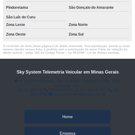
Pindoretama
São Gonçalo do Amarante
São Luís do Curu
Zona Leste
Zona Norte
Zona Oeste
Zona Sul
O conteúdo do texto desta página é de direito reservado. Sua reprodução, parcial ou total,
mesmo citando nossos links, é proibida sem a autorização do autor. Crime de violação de
direito autoral – artigo 184 do Código Penal –
Lei 9610/98 - Lei de direitos autorais
.
Sky System Telemetria Veicular em Minas Gerais
Av. Cristiano Machado, 640 - 6⁰ Andar - Sagrada Família - Belo
Horizonte / MG.
CEP: 31.030-514
(31) 3226-5561
(31) 98910-3333
(31)
3226-3059
faleconosco@skysystem.com.br
Home
Empresa