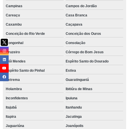
Campinas
Campos do Jordão
Careaçu
Casa Branca
Caxambu
Caçapava
Conceição do Rio Verde
Conceição dos Ouros
Congonhal
Consolação
Cruzeiro
Córrego do Bom Jesus
Elói Mendes
Espírito Santo do Dourado
Espírito Santo do Pinhal
Estiva
Extrema
Guaratinguetá
Holambra
Ibitiúra de Minas
Inconfidentes
Ipuiuna
Itajubá
Itanhandu
Itapira
Jacutinga
Jaguariúna
Joanópolis