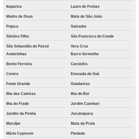
Itaparica
Lauro de Freitas
Madre de Deus
Mata de São João
Pojuca
Salvador
Simões Filho
São Francisco do Conde
São Sebastião do Passé
Vera Cruz
Andorinhas
Barro Vermelho
Bento Ferreira
Caratoíra
Centro
Enseada do Suá
Fonte Grande
Goiabeiras
Ilha das Caieiras
Ilha do Boi
Ilha do Frade
Jardim Camburi
Jardim da Penha
Jucutuquara
Maruípe
Mata da Praia
Mário Cypreste
Piedade