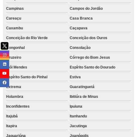
Campinas
Campos do Jordão
Careaçu
Casa Branca
Caxambu
Caçapava
Conceição do Rio Verde
Conceição dos Ouros
Congonhal
Consolação
Cruzeiro
Córrego do Bom Jesus
Elói Mendes
Espírito Santo do Dourado
Espírito Santo do Pinhal
Estiva
Extrema
Guaratinguetá
Holambra
Ibitiúra de Minas
Inconfidentes
Ipuiuna
Itajubá
Itanhandu
Itapira
Jacutinga
Jaguariúna
Joanópolis