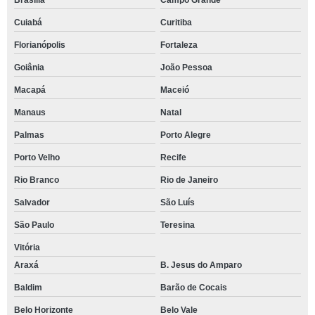
Brasília
Campo Grande
Cuiabá
Curitiba
Florianópolis
Fortaleza
Goiânia
João Pessoa
Macapá
Maceió
Manaus
Natal
Palmas
Porto Alegre
Porto Velho
Recife
Rio Branco
Rio de Janeiro
Salvador
São Luís
São Paulo
Teresina
Vitória
Araxá
B. Jesus do Amparo
Baldim
Barão de Cocais
Belo Horizonte
Belo Vale