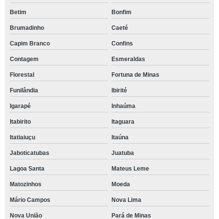
Betim
Bonfim
Brumadinho
Caeté
Capim Branco
Confins
Contagem
Esmeraldas
Florestal
Fortuna de Minas
Funilândia
Ibirité
Igarapé
Inhaúma
Itabirito
Itaguara
Itatiaiuçu
Itaúna
Jaboticatubas
Juatuba
Lagoa Santa
Mateus Leme
Matozinhos
Moeda
Mário Campos
Nova Lima
Nova União
Pará de Minas