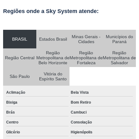
Regiões onde a Sky System atende:
Minas Gerais -
Municípios do
BRASIL
Estados Brasil
Cidades
Paraná
Região
Região
Região
Região Central
Metropolitana de
Metropolitana de
Metropolitana de
Belo Horizonte
Fortaleza
Salvador
Vitória do
São Paulo
Espírito Santo
Aclimação
Bela Vista
Bixiga
Bom Retiro
Brás
Cambuci
Centro
Consolação
Glicério
Higienópolis