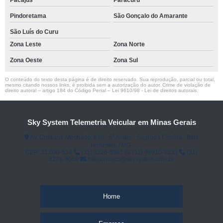
Pacajus
Paracuru
Pindoretama
São Gonçalo do Amarante
São Luís do Curu
Zona Leste
Zona Norte
Zona Oeste
Zona Sul
O conteúdo do texto desta página é de direito reservado. Sua reprodução, parcial ou total,
mesmo citando nossos links, é proibida sem a autorização do autor. Crime de violação de
direito autoral – artigo 184 do Código Penal –
Lei 9610/98 - Lei de direitos autorais
.
Sky System Telemetria Veicular em Minas Gerais
Av. Cristiano Machado, 640 - 6⁰ Andar - Sagrada Família - Belo
Horizonte / MG.
CEP: 31.030-514
(31) 3226-5561
(31) 98910-3333
(31)
3226-3059
faleconosco@skysystem.com.br
Home