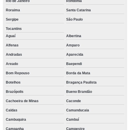
Rio de Janeiro
Rondônia
Roraima
Santa Catarina
Sergipe
São Paulo
Tocantins
Aguaí
Albertina
Alfenas
Amparo
Andradas
Aparecida
Areado
Baependi
Bom Repouso
Borda da Mata
Botelhos
Bragança Paulista
Brazópolis
Bueno Brandão
Cachoeira de Minas
Caconde
Caldas
Camanducaia
Cambuquira
Cambuí
Campanha
Campestre