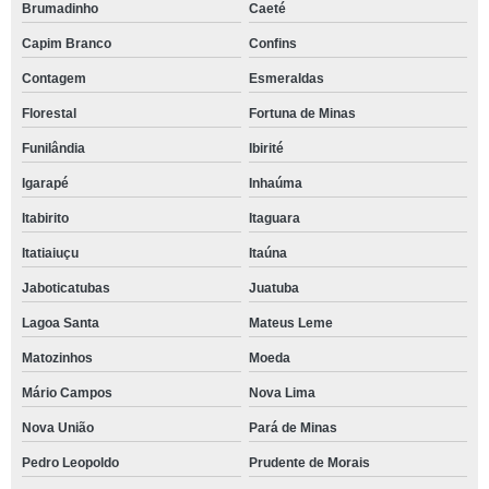
Brumadinho
Caeté
Capim Branco
Confins
Contagem
Esmeraldas
Florestal
Fortuna de Minas
Funilândia
Ibirité
Igarapé
Inhaúma
Itabirito
Itaguara
Itatiaiuçu
Itaúna
Jaboticatubas
Juatuba
Lagoa Santa
Mateus Leme
Matozinhos
Moeda
Mário Campos
Nova Lima
Nova União
Pará de Minas
Pedro Leopoldo
Prudente de Morais