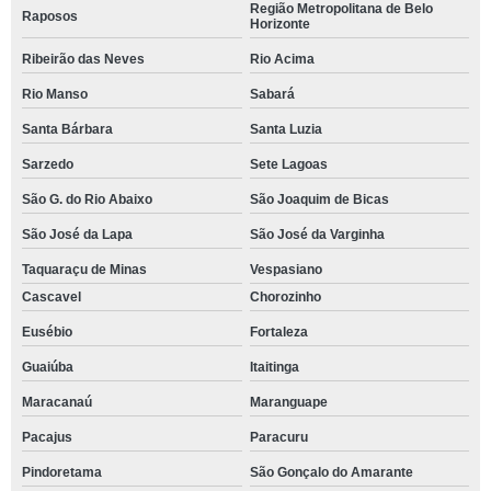
Região Metropolitana de Belo
Raposos
Horizonte
Ribeirão das Neves
Rio Acima
Rio Manso
Sabará
Santa Bárbara
Santa Luzia
Sarzedo
Sete Lagoas
São G. do Rio Abaixo
São Joaquim de Bicas
São José da Lapa
São José da Varginha
Taquaraçu de Minas
Vespasiano
Cascavel
Chorozinho
Eusébio
Fortaleza
Guaiúba
Itaitinga
Maracanaú
Maranguape
Pacajus
Paracuru
Pindoretama
São Gonçalo do Amarante