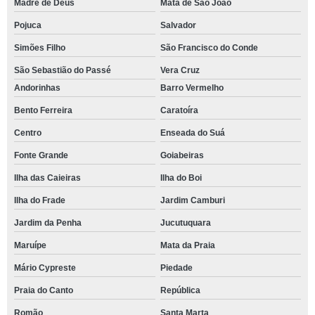
Madre de Deus
Mata de São João
Pojuca
Salvador
Simões Filho
São Francisco do Conde
São Sebastião do Passé
Vera Cruz
Andorinhas
Barro Vermelho
Bento Ferreira
Caratoíra
Centro
Enseada do Suá
Fonte Grande
Goiabeiras
Ilha das Caieiras
Ilha do Boi
Ilha do Frade
Jardim Camburi
Jardim da Penha
Jucutuquara
Maruípe
Mata da Praia
Mário Cypreste
Piedade
Praia do Canto
República
Romão
Santa Marta