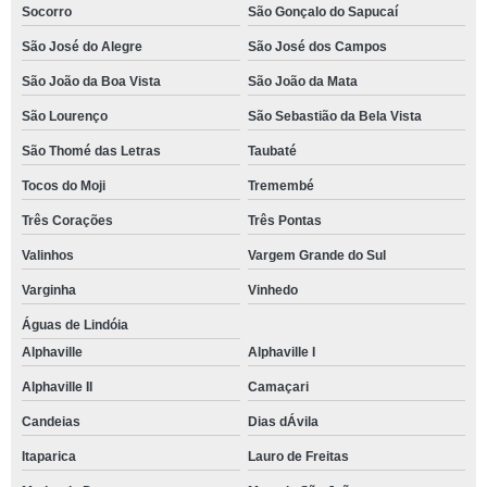
Socorro
São Gonçalo do Sapucaí
São José do Alegre
São José dos Campos
São João da Boa Vista
São João da Mata
São Lourenço
São Sebastião da Bela Vista
São Thomé das Letras
Taubaté
Tocos do Moji
Tremembé
Três Corações
Três Pontas
Valinhos
Vargem Grande do Sul
Varginha
Vinhedo
Águas de Lindóia
Alphaville
Alphaville I
Alphaville II
Camaçari
Candeias
Dias dÁvila
Itaparica
Lauro de Freitas