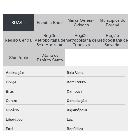
Minas Gerais -
Municípios do
BRASIL
Estados Brasil
Cidades
Paraná
Região
Região
Região
Região Central
Metropolitana de
Metropolitana de
Metropolitana de
Belo Horizonte
Fortaleza
Salvador
Vitória do
São Paulo
Espírito Santo
Aclimação
Bela Vista
Bixiga
Bom Retiro
Brás
Cambuci
Centro
Consolação
Glicério
Higienópolis
Liberdade
Luz
Pari
República