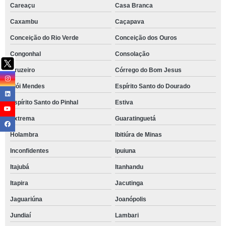
Careaçu
Casa Branca
Caxambu
Caçapava
Conceição do Rio Verde
Conceição dos Ouros
Congonhal
Consolação
Cruzeiro
Córrego do Bom Jesus
Elói Mendes
Espírito Santo do Dourado
Espírito Santo do Pinhal
Estiva
Extrema
Guaratinguetá
Holambra
Ibitiúra de Minas
Inconfidentes
Ipuiuna
Itajubá
Itanhandu
Itapira
Jacutinga
Jaguariúna
Joanópolis
Jundiaí
Lambari