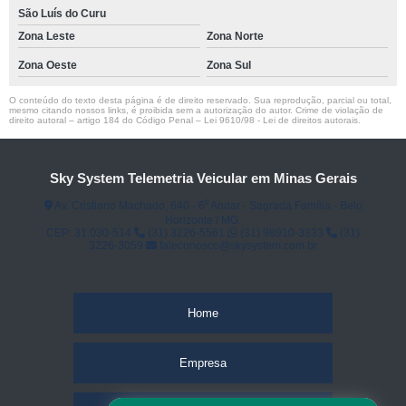
São Luís do Curu
Zona Leste
Zona Norte
Zona Oeste
Zona Sul
O conteúdo do texto desta página é de direito reservado. Sua reprodução, parcial ou total,
mesmo citando nossos links, é proibida sem a autorização do autor. Crime de violação de
direito autoral – artigo 184 do Código Penal –
Lei 9610/98 - Lei de direitos autorais
.
Sky System Telemetria Veicular em Minas Gerais
Av. Cristiano Machado, 640 - 6⁰ Andar - Sagrada Família - Belo
Horizonte / MG.
CEP: 31.030-514
(31) 3226-5561
(31) 98910-3333
(31)
3226-3059
faleconosco@skysystem.com.br
Home
Empresa