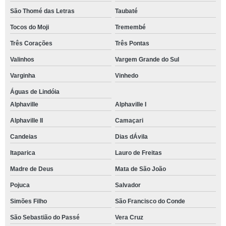
São Thomé das Letras
Taubaté
Tocos do Moji
Tremembé
Três Corações
Três Pontas
Valinhos
Vargem Grande do Sul
Varginha
Vinhedo
Águas de Lindóia
Alphaville
Alphaville I
Alphaville II
Camaçari
Candeias
Dias dÁvila
Itaparica
Lauro de Freitas
Madre de Deus
Mata de São João
Pojuca
Salvador
Simões Filho
São Francisco do Conde
São Sebastião do Passé
Vera Cruz