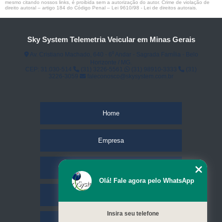
mesmo citando nossos links, é proibida sem a autorização do autor. Crime de violação de
direito autoral – artigo 184 do Código Penal –
Lei 9610/98 - Lei de direitos autorais
.
Sky System Telemetria Veicular em Minas Gerais
Av. Cristiano Machado, 640 - 6⁰ Andar - Sagrada Família - Belo
Horizonte / MG.
CEP: 31.030-514
(31) 3226-5561
(31) 98910-3333
(31)
3226-3059
faleconosco@skysystem.com.br
Home
Empresa
Missão
Olá! Fale agora pelo WhatsApp
Serviços
Insira seu telefone