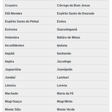
Cruzeiro
Córrego do Bom Jesus
Elói Mendes
Espírito Santo do Dourado
Espírito Santo do Pinhal
Estiva
Extrema
Guaratinguetá
Holambra
Ibitiúra de Minas
Inconfidentes
Ipuiuna
Itajubá
Itanhandu
Itapira
Jacutinga
Jaguariúna
Joanópolis
Jundiaí
Lambari
Limeira
Lorena
Machado
Maria da Fé
Mogi Guaçu
Mogi Mirim
Monte Sião
Monte Verde