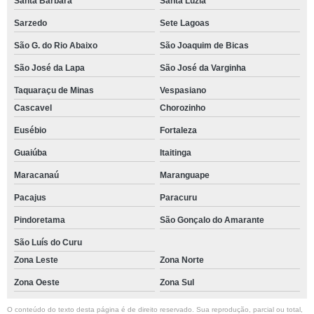
Santa Bárbara
Santa Luzia
Sarzedo
Sete Lagoas
São G. do Rio Abaixo
São Joaquim de Bicas
São José da Lapa
São José da Varginha
Taquaraçu de Minas
Vespasiano
Cascavel
Chorozinho
Eusébio
Fortaleza
Guaiúba
Itaitinga
Maracanaú
Maranguape
Pacajus
Paracuru
Pindoretama
São Gonçalo do Amarante
São Luís do Curu
Zona Leste
Zona Norte
Zona Oeste
Zona Sul
O conteúdo do texto desta página é de direito reservado. Sua reprodução, parcial ou total,