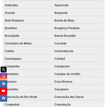
Andradas
Aparecida
Areado
Baependi
Bom Repouso
Borda da Mata
Botelhos
Bragança Paulista
Brazópolis
Bueno Brandão
Cachoeira de Minas
Caconde
Caldas
Camanducaia
Cambuquira
Cambuí
Campanha
Campestre
Campinas
Campos do Jordão
Careaçu
Casa Branca
Caxambu
Caçapava
Conceição do Rio Verde
Conceição dos Ouros
Congonhal
Consolação