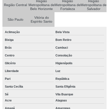
Região
Região
Região
Região Central
Metropolitana de
Metropolitana de
Metropolitana de
Belo Horizonte
Fortaleza
Salvador
Vitória do
São Paulo
Espírito Santo
Aclimação
Bela Vista
Bixiga
Bom Retiro
Brás
Cambuci
Centro
Consolação
Glicério
Higienópolis
Liberdade
Luz
Pari
República
Santa Cecília
Santa Efigênia
Sé
Vila Buarque
Acre
Alagoas
Amapá
Amazonas