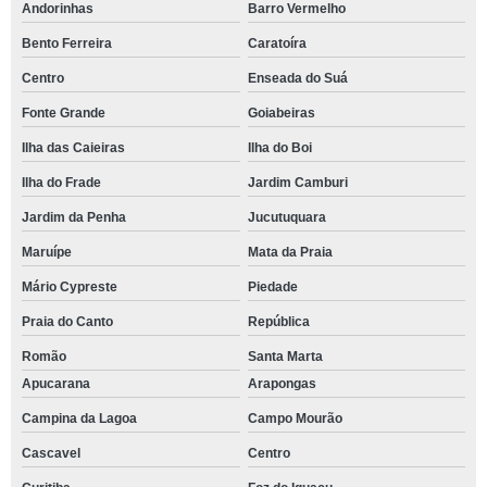
Andorinhas
Barro Vermelho
Bento Ferreira
Caratoíra
Centro
Enseada do Suá
Fonte Grande
Goiabeiras
Ilha das Caieiras
Ilha do Boi
Ilha do Frade
Jardim Camburi
Jardim da Penha
Jucutuquara
Maruípe
Mata da Praia
Mário Cypreste
Piedade
Praia do Canto
República
Romão
Santa Marta
Apucarana
Arapongas
Campina da Lagoa
Campo Mourão
Cascavel
Centro