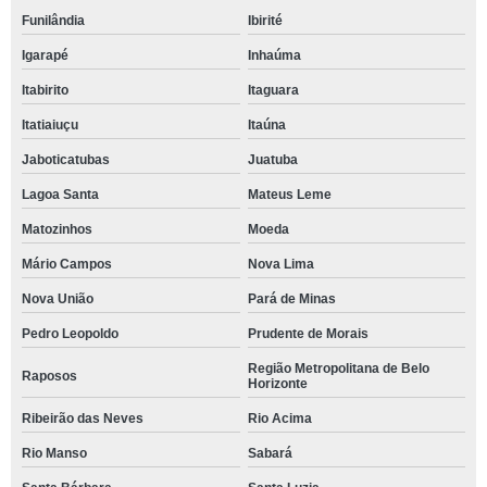
Funilândia
Ibirité
Igarapé
Inhaúma
Itabirito
Itaguara
Itatiaiuçu
Itaúna
Jaboticatubas
Juatuba
Lagoa Santa
Mateus Leme
Matozinhos
Moeda
Mário Campos
Nova Lima
Nova União
Pará de Minas
Pedro Leopoldo
Prudente de Morais
Região Metropolitana de Belo
Raposos
Horizonte
Ribeirão das Neves
Rio Acima
Rio Manso
Sabará