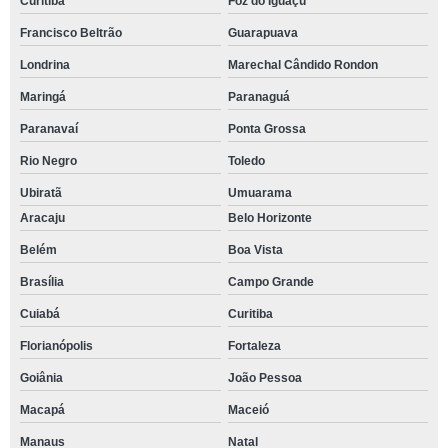
Curitiba
Foz do Iguaçu
Francisco Beltrão
Guarapuava
Londrina
Marechal Cândido Rondon
Maringá
Paranaguá
Paranavaí
Ponta Grossa
Rio Negro
Toledo
Ubiratã
Umuarama
Aracaju
Belo Horizonte
Belém
Boa Vista
Brasília
Campo Grande
Cuiabá
Curitiba
Florianópolis
Fortaleza
Goiânia
João Pessoa
Macapá
Maceió
Manaus
Natal