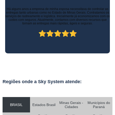
Há alguns anos a empresa de minha esposa necessitava de controlar as
entregas tanto urbanas como no Estado de Minas Gerais. Contratamos os
serviços de rastreamento e logística. Inicialmente já economizamos com os
custos com seguros. Atualmente, contamos com diversos recursos que
tornam as entregas mais rápidas, ágeis e seguras.
Regiões onde a Sky System atende:
Minas Gerais -
Municípios do
BRASIL
Estados Brasil
Cidades
Paraná