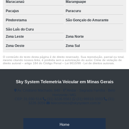
Maracanaú
Maranguape
Pacajus
Paracuru
Pindoretama
São Gonçalo do Amarante
São Luís do Curu
Zona Leste
Zona Norte
Zona Oeste
Zona Sul
O conteúdo do texto desta página é de direito reservado. Sua reprodução, parcial ou total,
mesmo citando nossos links, é proibida sem a autorização do autor. Crime de violação de
direito autoral – artigo 184 do Código Penal –
Lei 9610/98 - Lei de direitos autorais
.
Sky System Telemetria Veicular em Minas Gerais
Av. Cristiano Machado, 640 - 6⁰ Andar - Sagrada Família - Belo
Horizonte / MG.
CEP: 31.030-514
(31) 3226-5561
(31) 98910-3333
(31)
3226-3059
faleconosco@skysystem.com.br
Home