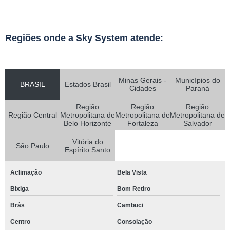
Regiões onde a Sky System atende:
Minas Gerais -
Municípios do
BRASIL
Estados Brasil
Cidades
Paraná
Região
Região
Região
Região Central
Metropolitana de
Metropolitana de
Metropolitana de
Belo Horizonte
Fortaleza
Salvador
Vitória do
São Paulo
Espírito Santo
Aclimação
Bela Vista
Bixiga
Bom Retiro
Brás
Cambuci
Centro
Consolação