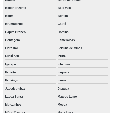
Belo Horizonte
Belo Vale
Betim
Bonfim
Brumadinho
Caeté
Capim Branco
Confins
Contagem
Esmeraldas
Florestal
Fortuna de Minas
Funilândia
Ibirité
Igarapé
Inhaúma
Itabirito
Itaguara
Itatiaiuçu
Itaúna
Jaboticatubas
Juatuba
Lagoa Santa
Mateus Leme
Matozinhos
Moeda
Mário Campos
Nova Lima