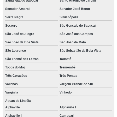
Santa Rita do Sapucaí
Santo Antônio do Jardim
Senador Amaral
Senador José Bento
Serra Negra
Silvianópolis
Socorro
São Gonçalo do Sapucaí
São José do Alegre
São José dos Campos
São João da Boa Vista
São João da Mata
São Lourenço
São Sebastião da Bela Vista
São Thomé das Letras
Taubaté
Tocos do Moji
Tremembé
Três Corações
Três Pontas
Valinhos
Vargem Grande do Sul
Varginha
Vinhedo
Águas de Lindóia
Alphaville
Alphaville I
Alphaville II
Camaçari