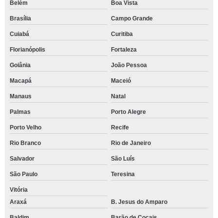
Belém
Boa Vista
Brasília
Campo Grande
Cuiabá
Curitiba
Florianópolis
Fortaleza
Goiânia
João Pessoa
Macapá
Maceió
Manaus
Natal
Palmas
Porto Alegre
Porto Velho
Recife
Rio Branco
Rio de Janeiro
Salvador
São Luís
São Paulo
Teresina
Vitória
Araxá
B. Jesus do Amparo
Baldim
Barão de Cocais