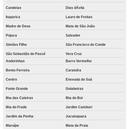
Candeias
Dias dÁvila
Itaparica
Lauro de Freitas
Madre de Deus
Mata de São João
Pojuca
Salvador
Simões Filho
São Francisco do Conde
São Sebastião do Passé
Vera Cruz
Andorinhas
Barro Vermelho
Bento Ferreira
Caratoíra
Centro
Enseada do Suá
Fonte Grande
Goiabeiras
Ilha das Caieiras
Ilha do Boi
Ilha do Frade
Jardim Camburi
Jardim da Penha
Jucutuquara
Maruípe
Mata da Praia