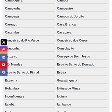
Cambuquira
Cambuí
Campanha
Campestre
Campinas
Campos do Jordão
Careaçu
Casa Branca
Caxambu
Caçapava
Conceição do Rio Verde
Conceição dos Ouros
Congonhal
Consolação
Cruzeiro
Córrego do Bom Jesus
Elói Mendes
Espírito Santo do Dourado
Espírito Santo do Pinhal
Estiva
Extrema
Guaratinguetá
Holambra
Ibitiúra de Minas
Inconfidentes
Ipuiuna
Itajubá
Itanhandu