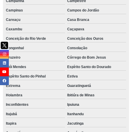
Campanha
Campestre
Campinas
Campos do Jordão
Careaçu
Casa Branca
Caxambu
Caçapava
Conceição do Rio Verde
Conceição dos Ouros
Congonhal
Consolação
Cruzeiro
Córrego do Bom Jesus
Elói Mendes
Espírito Santo do Dourado
Espírito Santo do Pinhal
Estiva
Extrema
Guaratinguetá
Holambra
Ibitiúra de Minas
Inconfidentes
Ipuiuna
Itajubá
Itanhandu
Itapira
Jacutinga