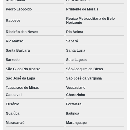
Nova União
Pará de Minas
Pedro Leopoldo
Prudente de Morais
Região Metropolitana de Belo
Raposos
Horizonte
Ribeirão das Neves
Rio Acima
Rio Manso
Sabará
Santa Bárbara
Santa Luzia
Sarzedo
Sete Lagoas
São G. do Rio Abaixo
São Joaquim de Bicas
São José da Lapa
São José da Varginha
Taquaraçu de Minas
Vespasiano
Cascavel
Chorozinho
Eusébio
Fortaleza
Guaiúba
Itaitinga
Maracanaú
Maranguape