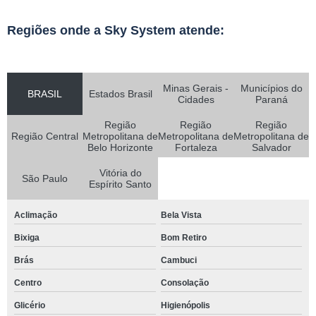
Regiões onde a Sky System atende:
Minas Gerais -
Municípios do
BRASIL
Estados Brasil
Cidades
Paraná
Região
Região
Região
Região Central
Metropolitana de
Metropolitana de
Metropolitana de
Belo Horizonte
Fortaleza
Salvador
Vitória do
São Paulo
Espírito Santo
Aclimação
Bela Vista
Bixiga
Bom Retiro
Brás
Cambuci
Centro
Consolação
Glicério
Higienópolis