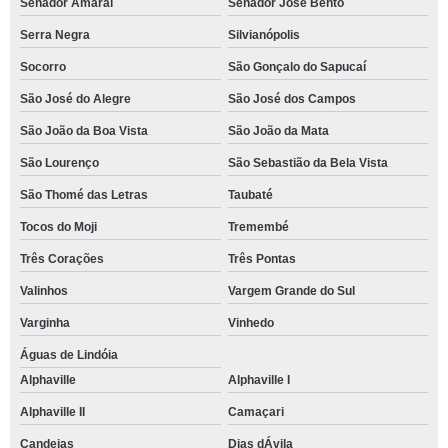
Senador Amaral
Senador José Bento
Serra Negra
Silvianópolis
Socorro
São Gonçalo do Sapucaí
São José do Alegre
São José dos Campos
São João da Boa Vista
São João da Mata
São Lourenço
São Sebastião da Bela Vista
São Thomé das Letras
Taubaté
Tocos do Moji
Tremembé
Três Corações
Três Pontas
Valinhos
Vargem Grande do Sul
Varginha
Vinhedo
Águas de Lindóia
Alphaville
Alphaville I
Alphaville II
Camaçari
Candeias
Dias dÁvila