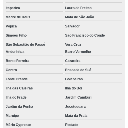
Itaparica
Lauro de Freitas
Madre de Deus
Mata de São João
Pojuca
Salvador
Simões Filho
São Francisco do Conde
São Sebastião do Passé
Vera Cruz
Andorinhas
Barro Vermelho
Bento Ferreira
Caratoíra
Centro
Enseada do Suá
Fonte Grande
Goiabeiras
Ilha das Caieiras
Ilha do Boi
Ilha do Frade
Jardim Camburi
Jardim da Penha
Jucutuquara
Maruípe
Mata da Praia
Mário Cypreste
Piedade