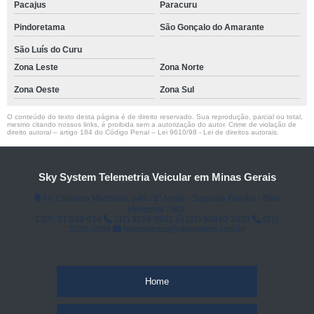
Pacajus
Paracuru
Pindoretama
São Gonçalo do Amarante
São Luís do Curu
Zona Leste
Zona Norte
Zona Oeste
Zona Sul
O conteúdo do texto desta página é de direito reservado. Sua reprodução, parcial ou total,
mesmo citando nossos links, é proibida sem a autorização do autor. Crime de violação de
direito autoral – artigo 184 do Código Penal –
Lei 9610/98 - Lei de direitos autorais
.
Sky System Telemetria Veicular em Minas Gerais
Av. Cristiano Machado, 640 - 6⁰ Andar - Sagrada Família - Belo
Horizonte / MG.
CEP: 31.030-514
(31) 3226-5561
(31) 98910-3333
(31)
3226-3059
faleconosco@skysystem.com.br
Home