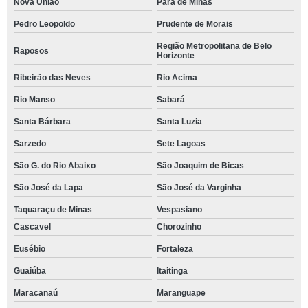
Nova União
Pará de Minas
Pedro Leopoldo
Prudente de Morais
Região Metropolitana de Belo
Raposos
Horizonte
Ribeirão das Neves
Rio Acima
Rio Manso
Sabará
Santa Bárbara
Santa Luzia
Sarzedo
Sete Lagoas
São G. do Rio Abaixo
São Joaquim de Bicas
São José da Lapa
São José da Varginha
Taquaraçu de Minas
Vespasiano
Cascavel
Chorozinho
Eusébio
Fortaleza
Guaiúba
Itaitinga
Maracanaú
Maranguape