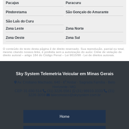
Pacajus
Paracuru
Pindoretama
São Gonçalo do Amarante
São Luís do Curu
Zona Leste
Zona Norte
Zona Oeste
Zona Sul
O conteúdo do texto desta página é de direito reservado. Sua reprodução, parcial ou total,
mesmo citando nossos links, é proibida sem a autorização do autor. Crime de violação de
direito autoral – artigo 184 do Código Penal –
Lei 9610/98 - Lei de direitos autorais
.
Sky System Telemetria Veicular em Minas Gerais
Av. Cristiano Machado, 640 - 6⁰ Andar - Sagrada Família - Belo
Horizonte / MG.
CEP: 31.030-514
(31) 3226-5561
(31) 98910-3333
(31)
3226-3059
faleconosco@skysystem.com.br
Home