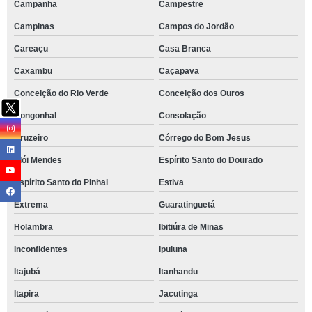
Campanha
Campestre
Campinas
Campos do Jordão
Careaçu
Casa Branca
Caxambu
Caçapava
Conceição do Rio Verde
Conceição dos Ouros
Congonhal
Consolação
Cruzeiro
Córrego do Bom Jesus
Elói Mendes
Espírito Santo do Dourado
Espírito Santo do Pinhal
Estiva
Extrema
Guaratinguetá
Holambra
Ibitiúra de Minas
Inconfidentes
Ipuiuna
Itajubá
Itanhandu
Itapira
Jacutinga