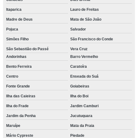
Itaparica
Lauro de Freitas
Madre de Deus
Mata de São João
Pojuca
Salvador
Simões Filho
São Francisco do Conde
São Sebastião do Passé
Vera Cruz
Andorinhas
Barro Vermelho
Bento Ferreira
Caratoíra
Centro
Enseada do Suá
Fonte Grande
Goiabeiras
Ilha das Caieiras
Ilha do Boi
Ilha do Frade
Jardim Camburi
Jardim da Penha
Jucutuquara
Maruípe
Mata da Praia
Mário Cypreste
Piedade