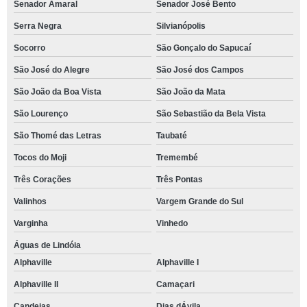
Senador Amaral
Senador José Bento
Serra Negra
Silvianópolis
Socorro
São Gonçalo do Sapucaí
São José do Alegre
São José dos Campos
São João da Boa Vista
São João da Mata
São Lourenço
São Sebastião da Bela Vista
São Thomé das Letras
Taubaté
Tocos do Moji
Tremembé
Três Corações
Três Pontas
Valinhos
Vargem Grande do Sul
Varginha
Vinhedo
Águas de Lindóia
Alphaville
Alphaville I
Alphaville II
Camaçari
Candeias
Dias dÁvila