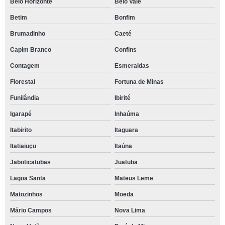
Belo Horizonte
Belo Vale
Betim
Bonfim
Brumadinho
Caeté
Capim Branco
Confins
Contagem
Esmeraldas
Florestal
Fortuna de Minas
Funilândia
Ibirité
Igarapé
Inhaúma
Itabirito
Itaguara
Itatiaiuçu
Itaúna
Jaboticatubas
Juatuba
Lagoa Santa
Mateus Leme
Matozinhos
Moeda
Mário Campos
Nova Lima