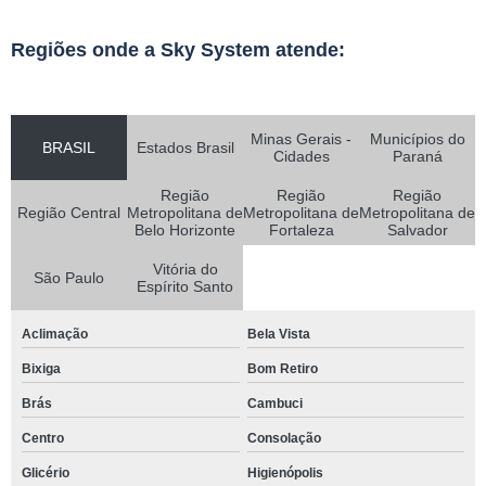
Regiões onde a Sky System atende:
Minas Gerais -
Municípios do
BRASIL
Estados Brasil
Cidades
Paraná
Região
Região
Região
Região Central
Metropolitana de
Metropolitana de
Metropolitana de
Belo Horizonte
Fortaleza
Salvador
Vitória do
São Paulo
Espírito Santo
Aclimação
Bela Vista
Bixiga
Bom Retiro
Brás
Cambuci
Centro
Consolação
Glicério
Higienópolis